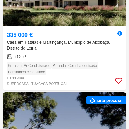
335 000 €
Casa
em Pataias e Martingança, Município de Alcobaça,
Distrito de Leiria
150 m²
Garajem
Ar Condicionado
Varanda
Cozinha equipada
Parcialmente mobiliado
Há 11 dias
SUPERCASA - TUACASA PORTUGAL
muita procura