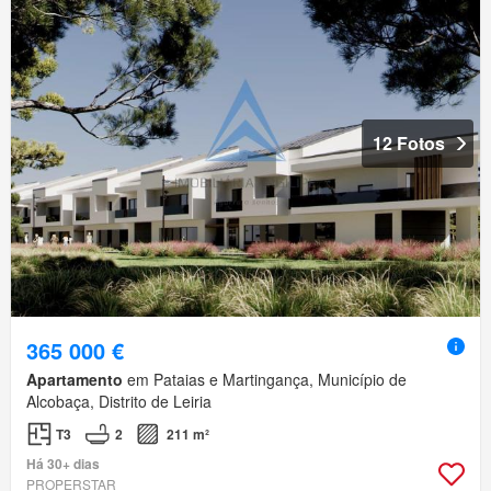
12 Fotos
365 000 €
Apartamento
em Pataias e Martingança, Município de
Alcobaça, Distrito de Leiria
T3
2
211 m²
Há 30+ dias
PROPERSTAR