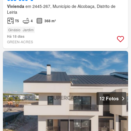
Vivienda
em 2445-267, Município de Alcobaça, Distrito de
Leiria
T5
4
368 m²
Ginásio
Jardim
Há 18 dias
GREEN-ACRES
12 Fotos