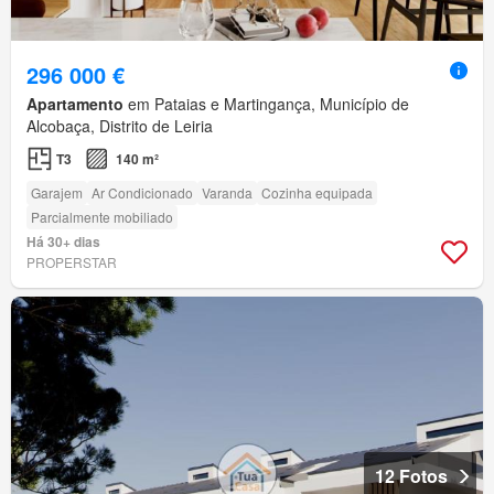
296 000 €
Apartamento
em Pataias e Martingança, Município de
Alcobaça, Distrito de Leiria
T3
140 m²
Garajem
Ar Condicionado
Varanda
Cozinha equipada
Parcialmente mobiliado
Há 30+ dias
PROPERSTAR
12 Fotos