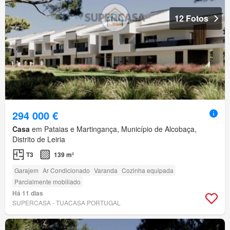
12 Fotos
294 000 €
Casa
em Pataias e Martingança, Município de Alcobaça,
Distrito de Leiria
T3
139 m²
Garajem
Ar Condicionado
Varanda
Cozinha equipada
Parcialmente mobiliado
Há 11 dias
SUPERCASA - TUACASA PORTUGAL