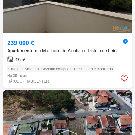
239 000 €
Apartamento
em Município de Alcobaça, Distrito de Leiria
47 m²
Garajem
Varanda
Cozinha equipada
Parcialmente mobiliado
Há 30+ dias
HÁTUDO - HABICENTER