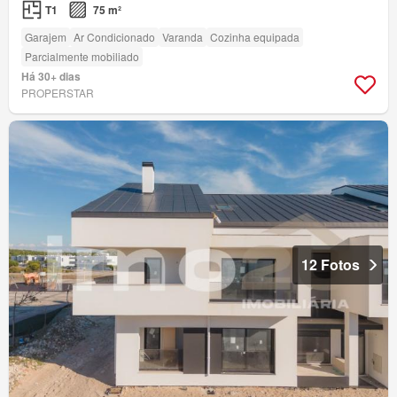
T1
75 m²
Garajem
Ar Condicionado
Varanda
Cozinha equipada
Parcialmente mobiliado
Há 30+ dias
PROPERSTAR
12 Fotos