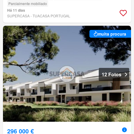
Parcialmente mobiliado
Há 11 dias
SUPERCASA - TUACASA PORTUGAL
muita procura
12 Fotos
296 000 €