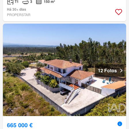
T1
3
150 m²
Há 30+ dias
PROPERSTAR
12 Fotos
665 000 €