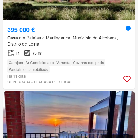
395 000 €
Casa
em Pataias e Martingança, Município de Alcobaça,
Distrito de Leiria
T1
75 m²
Garajem
Ar Condicionado
Varanda
Cozinha equipada
Parcialmente mobiliado
Há 11 dias
SUPERCASA - TUACASA PORTUGAL