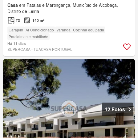
Casa
em Pataias e Martingança, Município de Alcobaça,
Distrito de Leiria
T3
140 m²
Garajem
Ar Condicionado
Varanda
Cozinha equipada
Parcialmente mobiliado
Há 11 dias
SUPERCASA - TUACASA PORTUGAL
12 Fotos