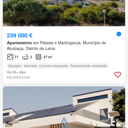
239 000 €
Apartamento
em Pataias e Martingança, Município de
Alcobaça, Distrito de Leiria
T1
2
47 m²
Garajem
Varanda
Cozinha equipada
Parcialmente mobiliado
Há 30+ dias
PROPERSTAR