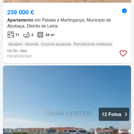
239 000 €
Apartamento
em Pataias e Martingança, Município de
Alcobaça, Distrito de Leiria
T1
2
45 m²
Garajem
Varanda
Cozinha equipada
Parcialmente mobiliado
Há 30+ dias
PROPERSTAR
12 Fotos