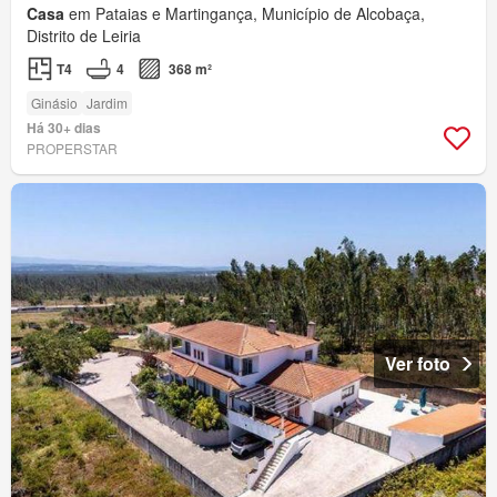
Casa
em Pataias e Martingança, Município de Alcobaça,
Distrito de Leiria
T4
4
368 m²
Ginásio
Jardim
Há 30+ dias
PROPERSTAR
Ver foto