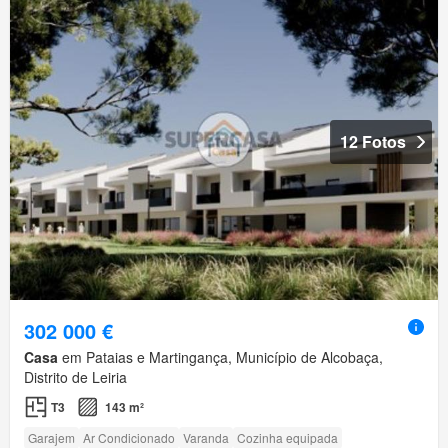
12 Fotos
302 000 €
Casa
em Pataias e Martingança, Município de Alcobaça,
Distrito de Leiria
T3
143 m²
Garajem
Ar Condicionado
Varanda
Cozinha equipada