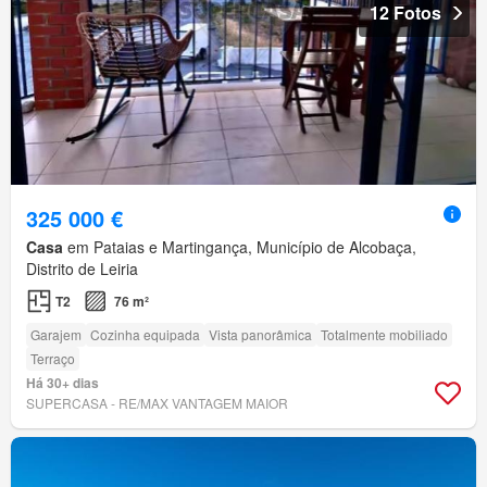
12 Fotos
325 000 €
Casa
em Pataias e Martingança, Município de Alcobaça,
Distrito de Leiria
T2
76 m²
Garajem
Cozinha equipada
Vista panorâmica
Totalmente mobiliado
Terraço
Há 30+ dias
SUPERCASA - RE/MAX VANTAGEM MAIOR