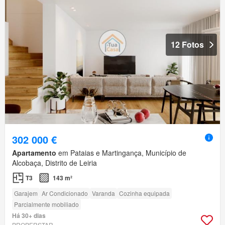
12 Fotos
302 000 €
Apartamento
em Pataias e Martingança, Município de
Alcobaça, Distrito de Leiria
T3
143 m²
Garajem
Ar Condicionado
Varanda
Cozinha equipada
Parcialmente mobiliado
Há 30+ dias
PROPERSTAR