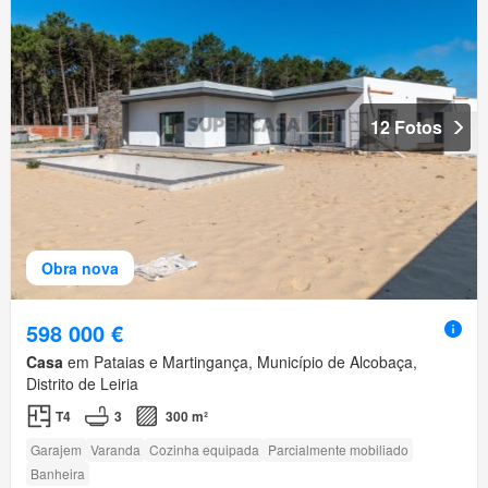
12 Fotos
Obra nova
598 000 €
Casa
em Pataias e Martingança, Município de Alcobaça,
Distrito de Leiria
T4
3
300 m²
Garajem
Varanda
Cozinha equipada
Parcialmente mobiliado
Banheira