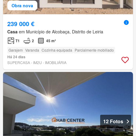
Obra nova
239 000 €
Casa
em Município de Alcobaça, Distrito de Leiria
T1
2
45 m²
Garajem
Varanda
Cozinha equipada
Parcialmente mobiliado
Há 24 dias
SUPERCASA - IM2U - IMOBILIÁRIA
12 Fotos