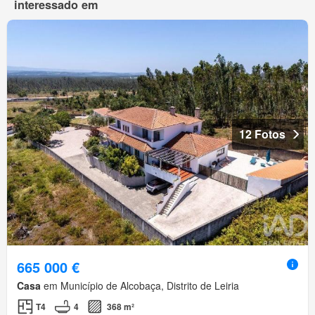
interessado em
12 Fotos
665 000 €
Casa
em Município de Alcobaça, Distrito de Leiria
T4
4
368 m²