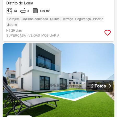
Distrito de Leiria
T3
3
139 m²
Garajem
Cozinha equipada
Quintal
Terraço
Segurança
Piscina
Jardim
Há 20 dias
SUPERCASA - VEIGAS IMOBILIÁRIA
12 Fotos