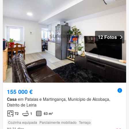
12 Fotos
155 000 €
Casa
em Pataias e Martingança, Município de Alcobaça,
Distrito de Leiria
T2
1
63 m²
Cozinha equipada
Parcialmente mobiliado
Terraço
Há 21 dias