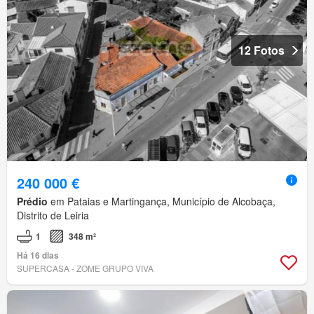
12 Fotos
240 000 €
Prédio
em Pataias e Martingança, Município de Alcobaça,
Distrito de Leiria
1
348 m²
Há 16 dias
SUPERCASA - ZOME GRUPO VIVA