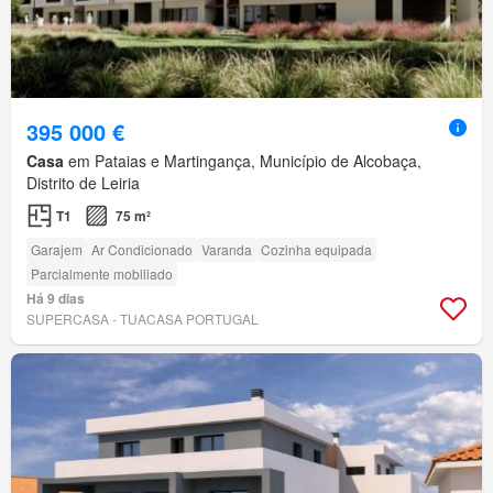
395 000 €
Casa
em Pataias e Martingança, Município de Alcobaça,
Distrito de Leiria
T1
75 m²
Garajem
Ar Condicionado
Varanda
Cozinha equipada
Parcialmente mobiliado
Há 9 dias
SUPERCASA - TUACASA PORTUGAL