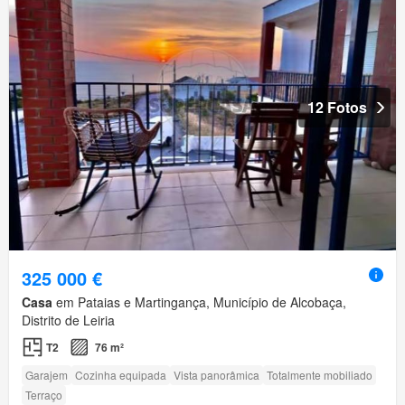
12 Fotos
325 000 €
Casa
em Pataias e Martingança, Município de Alcobaça,
Distrito de Leiria
T2
76 m²
Garajem
Cozinha equipada
Vista panorâmica
Totalmente mobiliado
Terraço