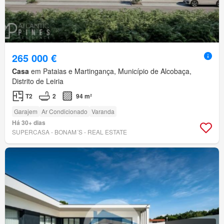
265 000 €
Casa
em Pataias e Martingança, Município de Alcobaça,
Distrito de Leiria
T2
2
94 m²
Garajem
Ar Condicionado
Varanda
Há 30+ dias
SUPERCASA - BONAM´S - REAL ESTATE