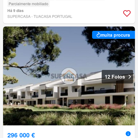
Parcialmente mobiliado
Há 9 dias
SUPERCASA - TUACASA PORTUGAL
muita procura
12 Fotos
296 000 €