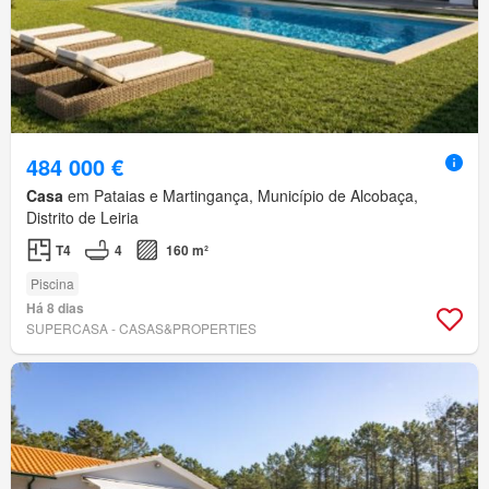
484 000 €
Casa
em Pataias e Martingança, Município de Alcobaça,
Distrito de Leiria
T4
4
160 m²
Piscina
Há 8 dias
SUPERCASA - CASAS&PROPERTIES