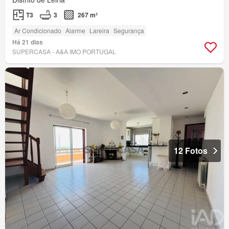
T3
3
267 m²
Ar Condicionado
Alarme
Lareira
Segurança
Há 21 dias
SUPERCASA - A&A IMO PORTUGAL
12 Fotos