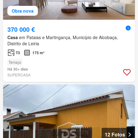
Obra nova
370 000 €
Casa
em Pataias e Martingança, Município de Alcobaça,
Distrito de Leiria
T3
175 m²
Terraço
Há 30+ dias
SUPERCASA
12 Fotos