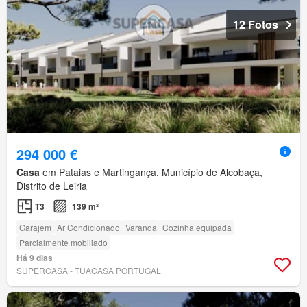
12 Fotos
294 000 €
Casa
em Pataias e Martingança, Município de Alcobaça,
Distrito de Leiria
T3
139 m²
Garajem
Ar Condicionado
Varanda
Cozinha equipada
Parcialmente mobiliado
Há 9 dias
SUPERCASA - TUACASA PORTUGAL