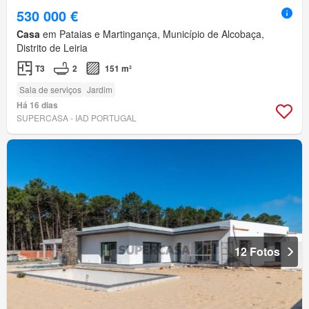
530 000 €
Casa
em Pataias e Martingança, Município de Alcobaça,
Distrito de Leiria
T3
2
151 m²
Sala de serviços
Jardim
Há 16 dias
SUPERCASA - IAD PORTUGAL
12 Fotos