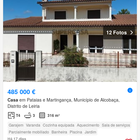
12 Fotos
485 000 €
Casa
em Pataias e Martingança, Município de Alcobaça,
Distrito de Leiria
T4
3
316 m²
Garajem
Varanda
Cozinha equipada
Aquecimento
Sala de serviços
Parcialmente mobiliado
Banheira
Piscina
Jardim
Há 17 dias