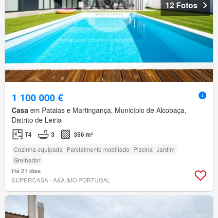
12 Fotos
1 100 000 €
Casa
em Pataias e Martingança, Município de Alcobaça,
Distrito de Leiria
T4
3
356 m²
Cozinha equipada
Parcialmente mobiliado
Piscina
Jardim
Grelhador
Há 21 dias
SUPERCASA - A&A IMO PORTUGAL