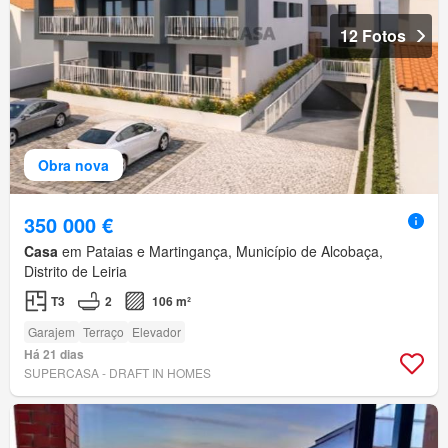
12 Fotos
Obra nova
350 000 €
Casa
em Pataias e Martingança, Município de Alcobaça,
Distrito de Leiria
T3
2
106 m²
Garajem
Terraço
Elevador
Há 21 dias
SUPERCASA - DRAFT IN HOMES