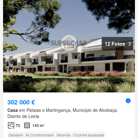
12 Fotos
302 000 €
Casa
em Pataias e Martingança, Município de Alcobaça,
Distrito de Leiria
T3
143 m²
Garajem
Ar Condicionado
Varanda
Cozinha equipada