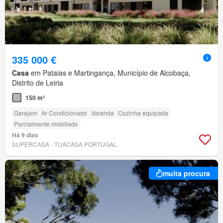
335 000 €
Casa
em Pataias e Martingança, Município de Alcobaça,
Distrito de Leiria
150 m²
Garajem
Ar Condicionado
Varanda
Cozinha equipada
Parcialmente mobiliado
Há 9 dias
SUPERCASA - TUACASA PORTUGAL
muita procura