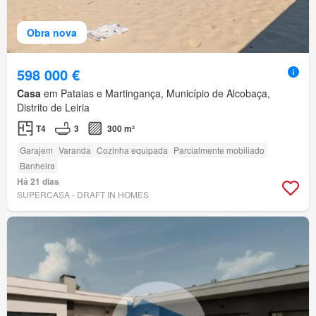
Obra nova
598 000 €
Casa
em Pataias e Martingança, Município de Alcobaça,
Distrito de Leiria
T4
3
300 m²
Garajem
Varanda
Cozinha equipada
Parcialmente mobiliado
Banheira
Há 21 dias
SUPERCASA - DRAFT IN HOMES