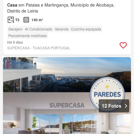
Casa
em Pataias e Martingança, Município de Alcobaça,
Distrito de Leiria
T3
140 m²
Garajem
Ar Condicionado
Varanda
Cozinha equipada
Parcialmente mobiliado
Há 9 dias
SUPERCASA - TUACASA PORTUGAL
12 Fotos