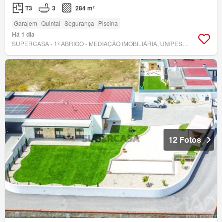
T3
3
284 m²
Garajem
Quintal
Segurança
Piscina
Há 1 dia
SUPERCASA - 1º ABRIGO - MEDIAÇÃO IMOBILIÁRIA, UNIPESSOAL, LDA.
12 Fotos