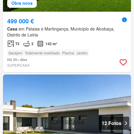
Obra nova
499 000 €
Casa
em Pataias e Martingança, Município de Alcobaça,
Distrito de Leiria
T3
2
142 m²
Garajem
Totalmente mobiliado
Piscina
Jardim
Há 30+ dias
SUPERCASA
12 Fotos