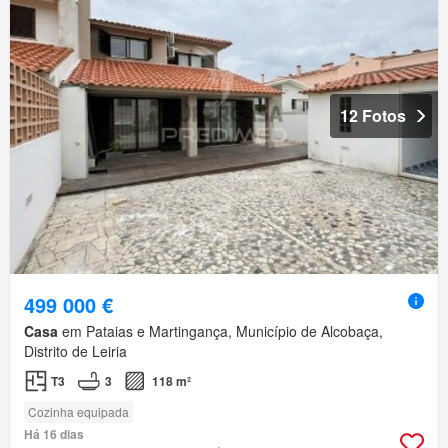
12 Fotos
499 000 €
Casa
em Pataias e Martingança, Município de Alcobaça,
Distrito de Leiria
T3
3
118 m²
Cozinha equipada
Há 16 dias