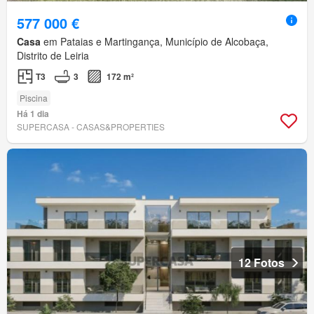
577 000 €
Casa
em Pataias e Martingança, Município de Alcobaça,
Distrito de Leiria
T3
3
172 m²
Piscina
Há 1 dia
SUPERCASA - CASAS&PROPERTIES
12 Fotos