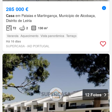
285 000 €
Casa
em Pataias e Martingança, Município de Alcobaça,
Distrito de Leiria
T2
2
130 m²
Varanda
Aquecimento
Vista panorâmica
Terraço
Há 16 dias
SUPERCASA - IAD PORTUGAL
12 Fotos