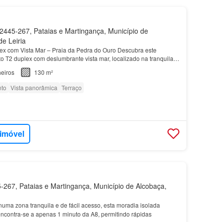
445-267, Pataias e Martingança, Município de
de Leiria
x com Vista Mar – Praia da Pedra do Ouro Descubra este
o T2 duplex com deslumbrante vista mar, localizado na tranquila e
a Pedra do Ouro…
eiros
130 m²
to
Vista panorâmica
Terraço
 imóvel
267, Pataias e Martingança, Município de Alcobaça,
 numa zona tranquila e de fácil acesso, esta moradia isolada
ncontra-se a apenas 1 minuto da A8, permitindo rápidas