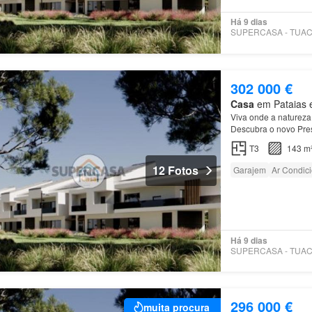
Há 9 dias
302 000 €
Casa
em Pataias e
Viva onde a natureza 
Descubra o novo Pres
localizado na belíss
T3
143 m
12 Fotos
Garajem
Ar Condic
Há 9 dias
296 000 €
muita procura