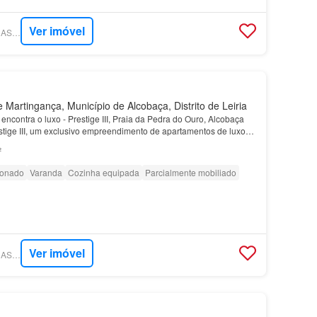
Ver imóvel
SUPERCASA - TUACASA PORTUGAL
 Martingança, Município de Alcobaça, Distrito de Leiria
encontra o luxo - Prestige III, Praia da Pedra do Ouro, Alcobaça
tige III, um exclusivo empreendimento de apartamentos de luxo
ima Praia da Pedra do Ouro, em Alcoba…
²
ionado
Varanda
Cozinha equipada
Parcialmente mobiliado
Ver imóvel
SUPERCASA - TUACASA PORTUGAL