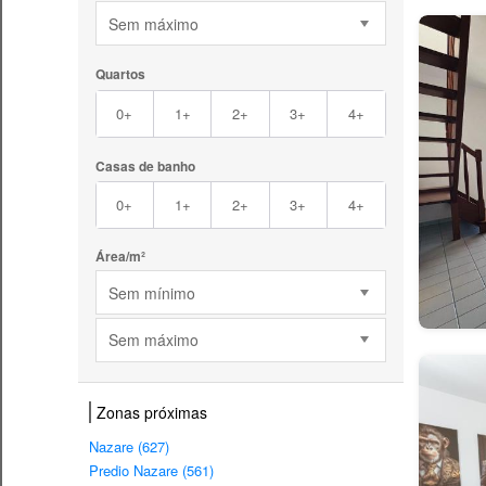
Sem máximo
Quartos
0+
1+
2+
3+
4+
Casas de banho
0+
1+
2+
3+
4+
Área/m²
Sem mínimo
Sem máximo
Zonas próximas
Nazare (627)
Predio Nazare (561)