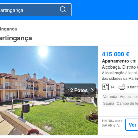
tingança
artingança
415 000 €
Apartamento
em 2
Alcobaça, Distrito 
A localização é ideal
das cidades da Marin
T4
3
banh
12 Fotos
Varanda
Aquecimen
Sauna
Campo de té
Há 30+ dias
Ver
GREEN-ACRES