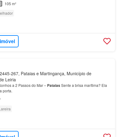
105 m²
elhador
 imóvel
445-267, Pataias e Martingança, Município de
de Leiria
Sonhos a 2 Passos do Mar –
Pataias
Sente a brisa marítima? Ela
a porta.
²
Lareira
 imóvel