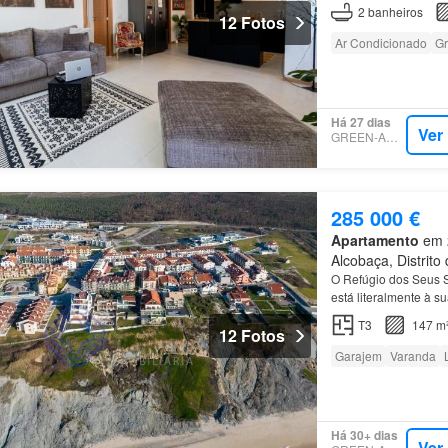
2
banheiros
12 Fotos
Ar Condicionado
Gr
Há 27 dias
Ver
GREEN-ACRES
285 000 €
Apartamento
em 2
Alcobaça, Distrito 
O Refúgio dos Seus 
está literalmente à su
T3
147 m
12 Fotos
Garajem
Varanda
Há 30+ dias
Ver