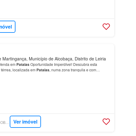
móvel
 Martingança, Município de Alcobaça, Distrito de Leiria
 Venda em
Pataias
Oportunidade Imperdível! Descubra esta
 térrea, localizada em
Pataias
, numa zona tranquila e com
arinha Grande, Leiria e Alcobaça.…
Ver imóvel
SUPERCASA - DS IMOBILIÁRIA LEIRIA