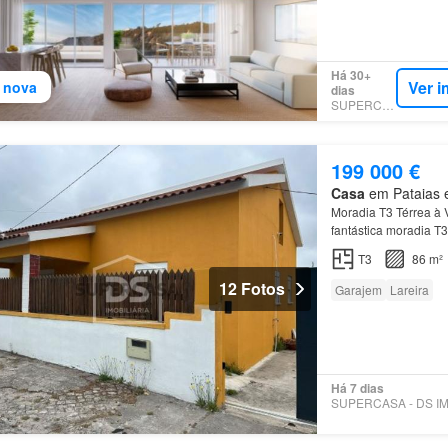
Há 30+
Ver i
 nova
dias
SUPERCASA
199 000 €
Casa
em Pataias e
Moradia T3 Térrea à
fantástica moradia T3
excelente acesso a M
T3
86 m²
12 Fotos
Garajem
Lareira
Há 7 dias