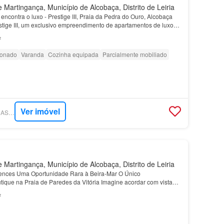
 Martingança, Município de Alcobaça, Distrito de Leiria
encontra o luxo - Prestige III, Praia da Pedra do Ouro, Alcobaça
tige III, um exclusivo empreendimento de apartamentos de luxo
ima Praia da Pedra do Ouro, em Alcoba…
²
ionado
Varanda
Cozinha equipada
Parcialmente mobiliado
Ver imóvel
SUPERCASA - TUACASA PORTUGAL
 Martingança, Município de Alcobaça, Distrito de Leiria
dences Uma Oportunidade Rara à Beira-Mar O Único
que na Praia de Paredes da Vitória Imagine acordar com vistas
oceano, sentir a brisa fresca do Atlântico no seu terr…
²