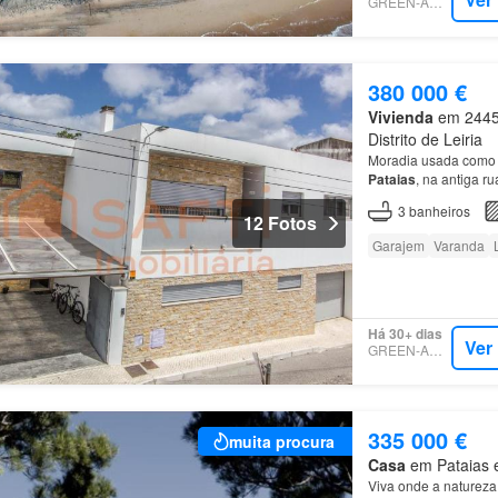
GREEN-ACRES
380 000 €
Vivienda
em 2445-
Distrito de Leiria
Moradia usada como n
Pataias
, na antiga r
3
banheiros
12 Fotos
Garajem
Varanda
Há 30+ dias
Ver
GREEN-ACRES
335 000 €
muita procura
Casa
em Pataias e
Viva onde a natureza 