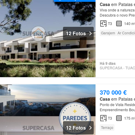
Casa
em Pataias e
Viva onde a natureza 
Descubra o novo Pres
localizado na belíss
T3
140 m
12 Fotos
Garajem
Ar Condic
Há 9 dias
370 000 €
Casa
em Pataias e
Ponto de Vista Resi
Empreendimento Bouti
deslumbrantes para o 
T3
175 m
12 Fotos
Terraço