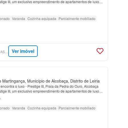
tige III, um exclusivo empreendimento de apartamentos de luxo
ima Praia da Pedra do Ouro, em Alcoba…
ionado
Varanda
Cozinha equipada
Parcialmente mobiliado
Ver imóvel
SUPERCASA - TUACASA PORTUGAL
 Martingança, Município de Alcobaça, Distrito de Leiria
encontra o luxo - Prestige III, Praia da Pedra do Ouro, Alcobaça
tige III, um exclusivo empreendimento de apartamentos de luxo
ima Praia da Pedra do Ouro, em Alcoba…
²
ionado
Varanda
Cozinha equipada
Parcialmente mobiliado