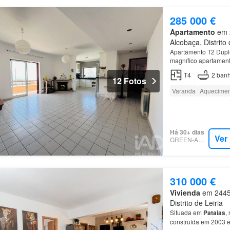
285 000 €
Apartamento
em 2
Alcobaça, Distrito 
Apartamento T2 Duple
magnífico apartament
encantadora Praia d
T4
2
banh
12 Fotos
Varanda
Aquecimen
Há 30+ dias
Ver
GREEN-ACRES
310 000 €
Vivienda
em 2445-
Distrito de Leiria
Situada em
Pataias
,
construída em 2003 e