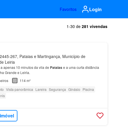
Login
Favoritos
1-30 de
281 vivendas
445-267, Pataias e Martingança, Município de
de Leiria
, a apenas 10 minutos da vila de
Pataias
e a uma curta distância
ha Grande e Leiria.
eiros
114 m²
to
Vista panorâmica
Lareira
Segurança
Ginásio
Piscina
nis
 imóvel