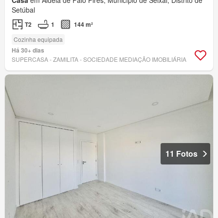
Casa
em Aldeia de Paio Pires, Município de Seixal, Distrito de
Setúbal
T2
1
144 m²
Cozinha equipada
Há 30+ dias
SUPERCASA - ZAMILITA - SOCIEDADE MEDIAÇÃO IMOBILIÁRIA
11 Fotos