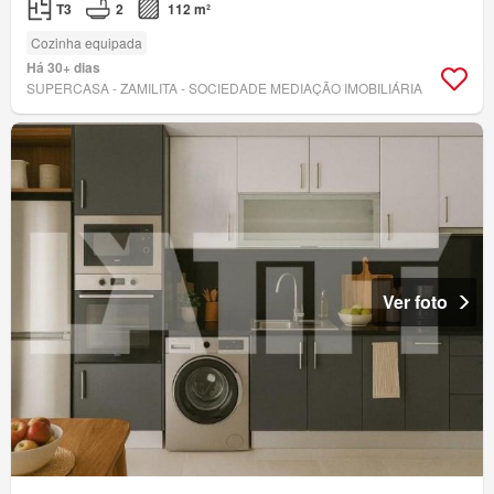
T3
2
112 m²
Cozinha equipada
Há 30+ dias
SUPERCASA - ZAMILITA - SOCIEDADE MEDIAÇÃO IMOBILIÁRIA
Ver foto