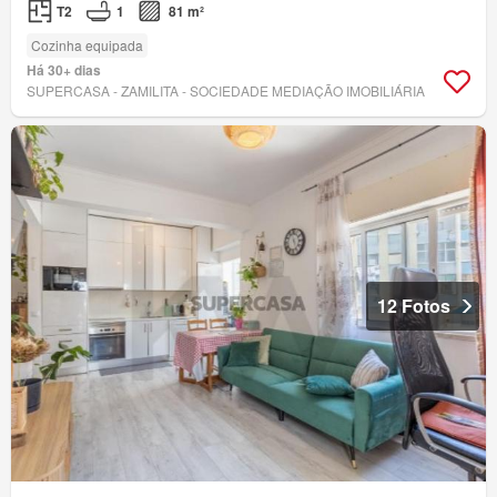
T2
1
81 m²
Cozinha equipada
Há 30+ dias
SUPERCASA - ZAMILITA - SOCIEDADE MEDIAÇÃO IMOBILIÁRIA
12 Fotos