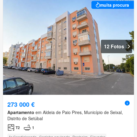
muita procura
12 Fotos
273 000 €
Apartamento
em Aldeia de Paio Pires, Município de Seixal,
Distrito de Setúbal
T2
1
Ar Condicionado
Cozinha equipada
Banheira
Elevador