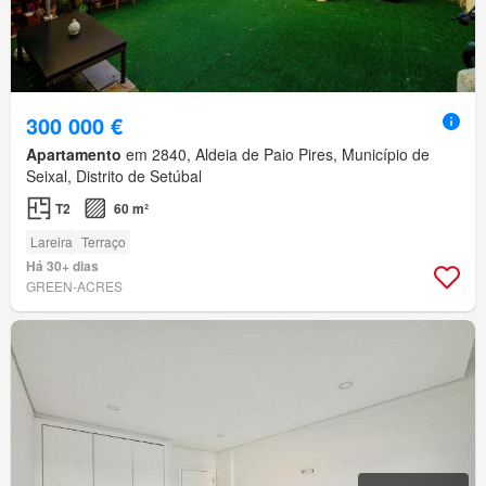
300 000 €
Apartamento
em 2840, Aldeia de Paio Pires, Município de
Seixal, Distrito de Setúbal
T2
60 m²
Lareira
Terraço
Há 30+ dias
GREEN-ACRES