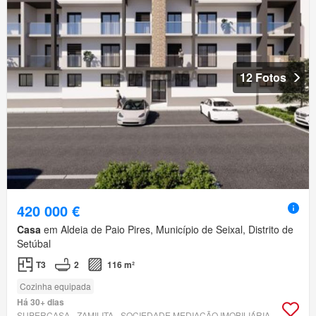
12 Fotos
420 000 €
Casa
em Aldeia de Paio Pires, Município de Seixal, Distrito de
Setúbal
T3
2
116 m²
Cozinha equipada
Há 30+ dias
SUPERCASA - ZAMILITA - SOCIEDADE MEDIAÇÃO IMOBILIÁRIA