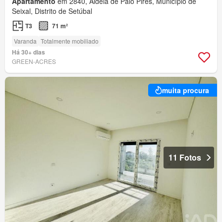
Apartamento
em 2840, Aldeia de Paio Pires, Município de
Seixal, Distrito de Setúbal
T3
71 m²
Varanda
Totalmente mobiliado
Há 30+ dias
GREEN-ACRES
muita procura
11 Fotos