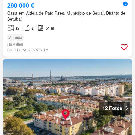
260 000 €
Casa
em Aldeia de Paio Pires, Município de Seixal, Distrito de
Setúbal
T2
2
51 m²
Varanda
Há 4 dias
SUPERCASA - KW ALFA
12 Fotos