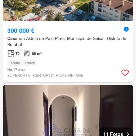
300 000 €
Casa
em Aldeia de Paio Pires, Município de Seixal, Distrito de
Setúbal
T2
60 m²
Lareira
Terraço
Há 17 dias
SUPERCASA - CENTURY21 HOME VINTAGE
11 Fotos