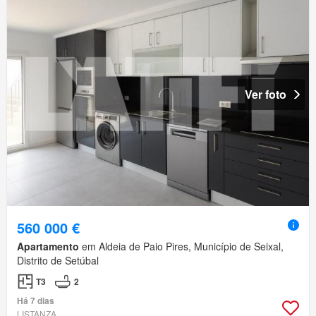
Ver foto
560 000 €
Apartamento
em Aldeia de Paio Pires, Município de Seixal,
Distrito de Setúbal
T3
2
Há 7 dias
LISTANZA