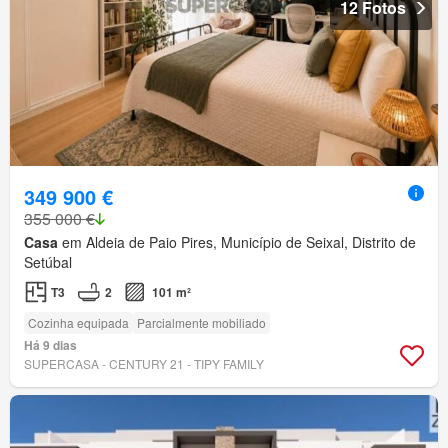
12 Fotos
349 900 €
355 000 €
Casa
em Aldeia de Paio Pires, Município de Seixal, Distrito de
Setúbal
T3
2
101 m²
Cozinha equipada
Parcialmente mobiliado
Há 9 dias
SUPERCASA - CENTURY 21 - TIPY FAMILY