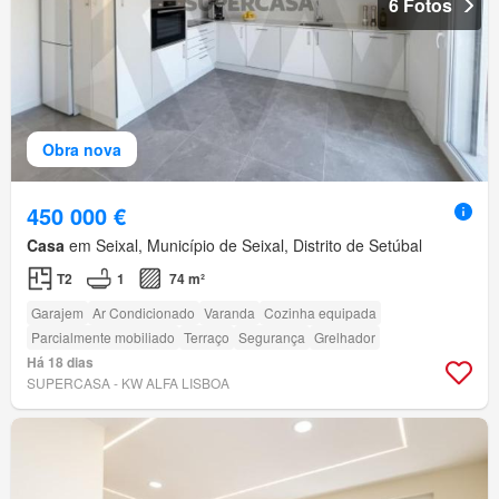
6 Fotos
Obra nova
450 000 €
Casa
em Seixal, Município de Seixal, Distrito de Setúbal
T2
1
74 m²
Garajem
Ar Condicionado
Varanda
Cozinha equipada
Parcialmente mobiliado
Terraço
Segurança
Grelhador
Há 18 dias
SUPERCASA - KW ALFA LISBOA