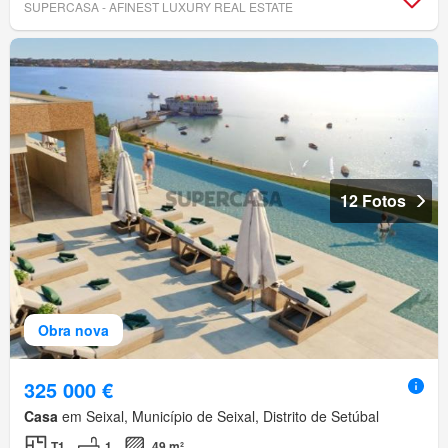
SUPERCASA - AFINEST LUXURY REAL ESTATE
12 Fotos
Obra nova
325 000 €
Casa
em Seixal, Município de Seixal, Distrito de Setúbal
T1
1
49 m²