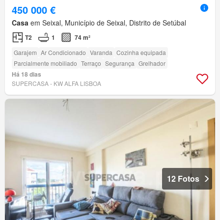
450 000 €
Casa
em Seixal, Município de Seixal, Distrito de Setúbal
T2
1
74 m²
Garajem
Ar Condicionado
Varanda
Cozinha equipada
Parcialmente mobiliado
Terraço
Segurança
Grelhador
Há 18 dias
SUPERCASA - KW ALFA LISBOA
12 Fotos