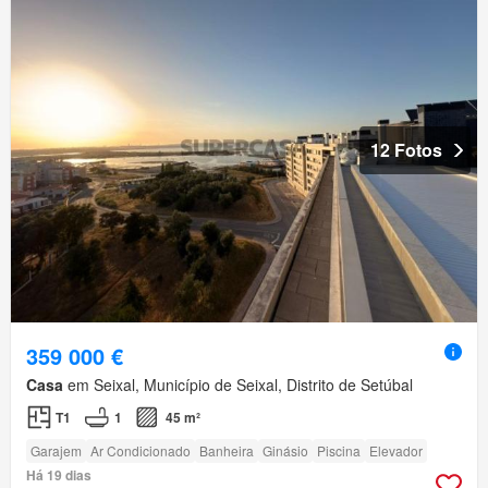
12 Fotos
359 000 €
Casa
em Seixal, Município de Seixal, Distrito de Setúbal
T1
1
45 m²
Garajem
Ar Condicionado
Banheira
Ginásio
Piscina
Elevador
Há 19 dias