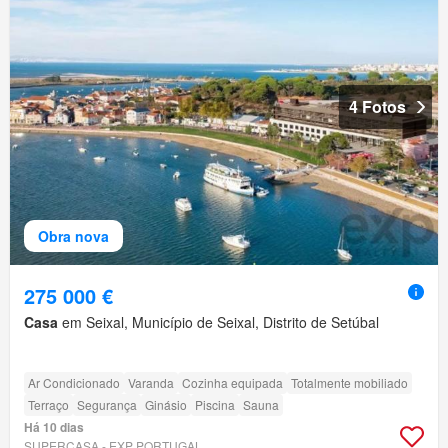
4 Fotos
Obra nova
275 000 €
Casa
em Seixal, Município de Seixal, Distrito de Setúbal
Ar Condicionado
Varanda
Cozinha equipada
Totalmente mobiliado
Terraço
Segurança
Ginásio
Piscina
Sauna
Há 10 dias
SUPERCASA - EXP PORTUGAL