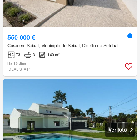
550 000 €
Casa
em Seixal, Município de Seixal, Distrito de Setúbal
T3
3
140 m²
Há 16 dias
IDEALISTA.PT
Ver foto