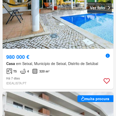
Ver foto
980 000 €
Casa
em Seixal, Município de Seixal, Distrito de Setúbal
T5
4
320 m²
Há 7 dias
IDEALISTA.PT
muita procura