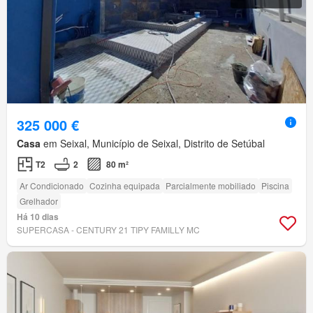
325 000 €
Casa
em Seixal, Município de Seixal, Distrito de Setúbal
T2
2
80 m²
Ar Condicionado
Cozinha equipada
Parcialmente mobiliado
Piscina
Grelhador
Há 10 dias
SUPERCASA - CENTURY 21 TIPY FAMILLY MC