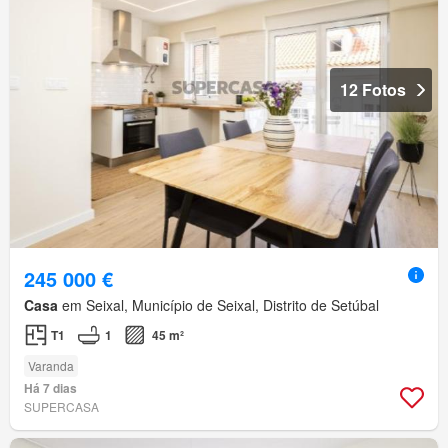
12 Fotos
245 000 €
Casa
em Seixal, Município de Seixal, Distrito de Setúbal
T1
1
45 m²
Varanda
Há 7 dias
SUPERCASA