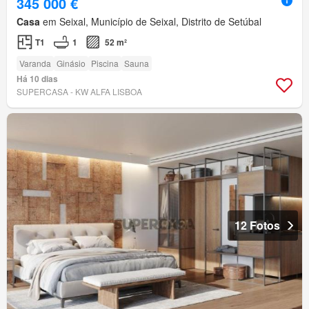
345 000 €
Casa
em Seixal, Município de Seixal, Distrito de Setúbal
T1
1
52 m²
Varanda
Ginásio
Piscina
Sauna
Há 10 dias
SUPERCASA - KW ALFA LISBOA
12 Fotos