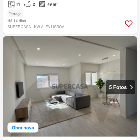
T1
2
49 m²
Terraço
Há 14 dias
SUPERCASA - KW ALFA LISBOA
5 Fotos
Obra nova