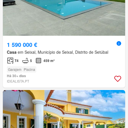
1 590 000 €
Casa
em Seixal, Município de Seixal, Distrito de Setúbal
T4
5
459 m²
Garajem
Piscina
Há 30+ dias
IDEALISTA.PT