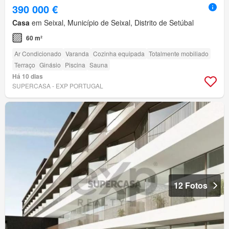
390 000 €
Casa
em Seixal, Município de Seixal, Distrito de Setúbal
60 m²
Ar Condicionado
Varanda
Cozinha equipada
Totalmente mobiliado
Terraço
Ginásio
Piscina
Sauna
Há 10 dias
SUPERCASA - EXP PORTUGAL
12 Fotos