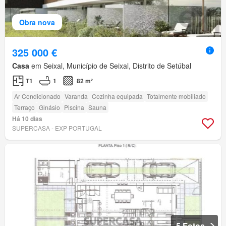
Obra nova
325 000 €
Casa
em Seixal, Município de Seixal, Distrito de Setúbal
T1
1
82 m²
Ar Condicionado
Varanda
Cozinha equipada
Totalmente mobiliado
Terraço
Ginásio
Piscina
Sauna
Há 10 dias
SUPERCASA - EXP PORTUGAL
5 Fotos