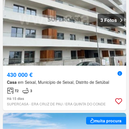
3 Fotos
430 000 €
Casa
em Seixal, Município de Seixal, Distrito de Setúbal
T2
3
Há 15 dias
SUPERCASA - ERA CRUZ DE PAU / ERA QUINTA DO CONDE
muita procura