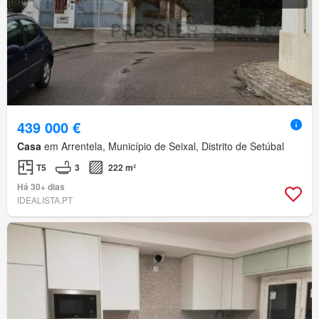
439 000 €
Casa
em Arrentela, Município de Seixal, Distrito de Setúbal
T5
3
222 m²
Há 30+ dias
IDEALISTA.PT