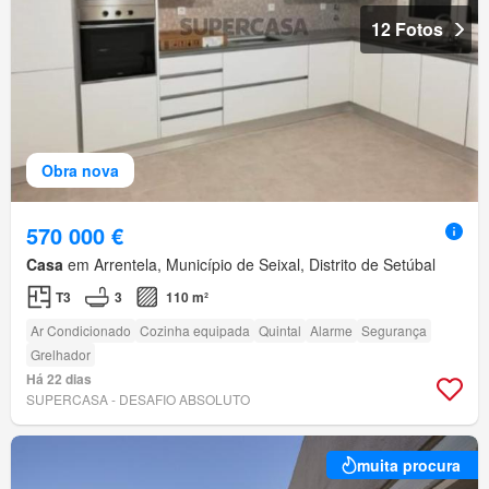
12 Fotos
Obra nova
570 000 €
Casa
em Arrentela, Município de Seixal, Distrito de Setúbal
T3
3
110 m²
Ar Condicionado
Cozinha equipada
Quintal
Alarme
Segurança
Grelhador
Há 22 dias
SUPERCASA - DESAFIO ABSOLUTO
muita procura