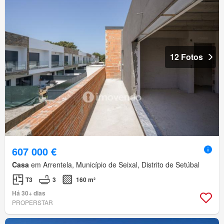
12 Fotos
607 000 €
Casa
em Arrentela, Município de Seixal, Distrito de Setúbal
T3
3
160 m²
Há 30+ dias
PROPERSTAR