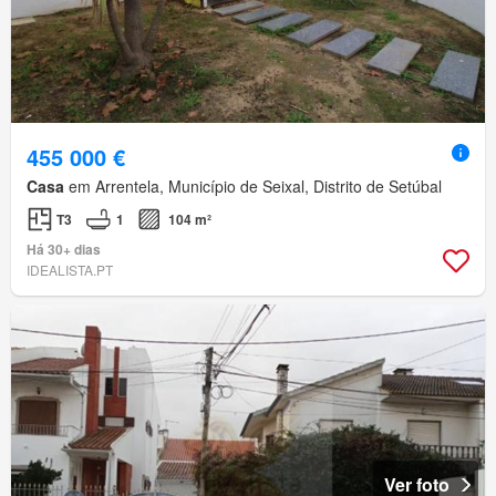
455 000 €
Casa
em Arrentela, Município de Seixal, Distrito de Setúbal
T3
1
104 m²
Há 30+ dias
IDEALISTA.PT
Ver foto