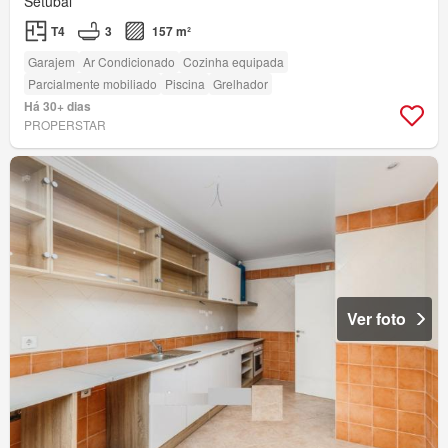
Setúbal
T4
3
157 m²
Garajem
Ar Condicionado
Cozinha equipada
Parcialmente mobiliado
Piscina
Grelhador
Há 30+ dias
PROPERSTAR
Ver foto