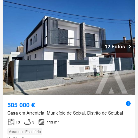
12 Fotos
585 000 €
Casa
em Arrentela, Município de Seixal, Distrito de Setúbal
T3
3
113 m²
Varanda
Escritório