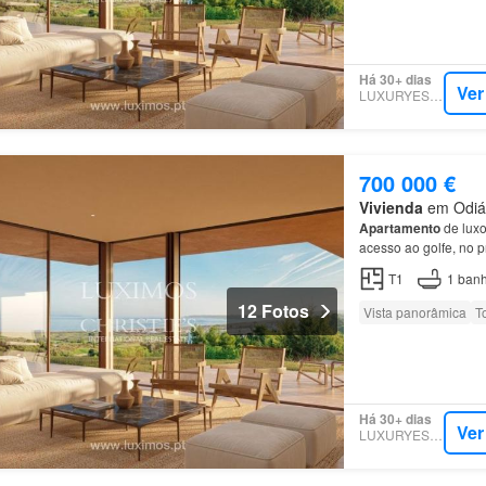
Há 30+ dias
Ver
LUXURYESTATE
700 000 €
Vivienda
em Odiáx
Apartamento
de luxo
acesso ao golfe, no 
as cores e texturas d
T1
1
banh
12 Fotos
Vista panorâmica
T
Há 30+ dias
Ver
LUXURYESTATE