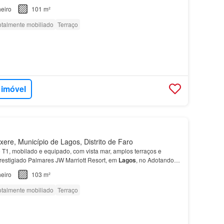
eiro
101 m²
otalmente mobiliado
Terraço
 imóvel
ere, Município de Lagos, Distrito de Faro
 T1, mobilado e equipado, com vista mar, amplos terraços e
prestigiado Palmares JW Marriott Resort, em
Lagos
, no Adotando
o ambiente natural, o
apartamento
está tota…
eiro
103 m²
otalmente mobiliado
Terraço