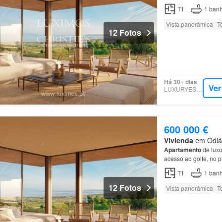
T1
1
banh
Vista panorâmica
T
12 Fotos
Há 30+ dias
Ver
LUXURYESTATE
600 000 €
Vivienda
em Odiáx
Apartamento
de luxo
acesso ao golfe, no 
as cores e texturas d
T1
1
banh
12 Fotos
Vista panorâmica
T