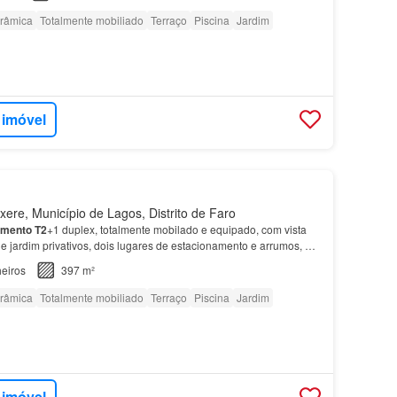
orâmica
Totalmente mobiliado
Terraço
Piscina
Jardim
 imóvel
ere, Município de Lagos, Distrito de Faro
amento
T2
+1 duplex, totalmente mobilado e equipado, com vista
a e jardim privativos, dois lugares de estacionamento e arrumos, em
 à Meia Praia, em
Lagos
, no Algar…
eiros
397 m²
orâmica
Totalmente mobiliado
Terraço
Piscina
Jardim
 imóvel