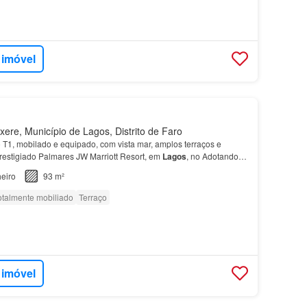
 imóvel
ere, Município de Lagos, Distrito de Faro
 T1, mobilado e equipado, com vista mar, amplos terraços e
prestigiado Palmares JW Marriott Resort, em
Lagos
, no Adotando
o ambiente natural, o
apartamento
está tota…
eiro
93 m²
otalmente mobiliado
Terraço
 imóvel