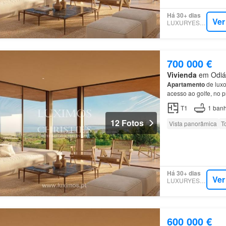
Há 30+ dias
Ver
LUXURYESTATE
700 000 €
Vivienda
em Odiáx
Apartamento
de luxo
acesso ao golfe, no 
as cores e texturas d
T1
1
banh
12 Fotos
Vista panorâmica
T
Há 30+ dias
Ver
LUXURYESTATE
600 000 €