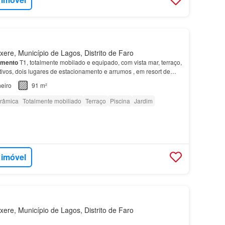
ere, Município de Lagos, Distrito de Faro
amento
T1, totalmente mobilado e equipado, com vista mar, terraço,
ativos, dois lugares de estacionamento e arrumos , em resort de
aia, em
Lagos
, no Algarve.…
eiro
91 m²
orâmica
Totalmente mobiliado
Terraço
Piscina
Jardim
 imóvel
ere, Município de Lagos, Distrito de Faro