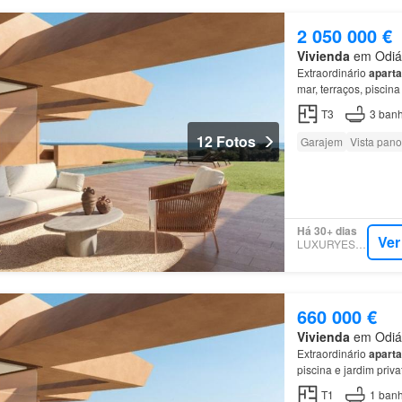
2 050 000 €
Vivienda
em Odiáx
Extraordinário
apart
mar, terraços, piscin
resort de golfe junto
T3
3
banh
12 Fotos
Garajem
Vista pan
Há 30+ dias
Ver
LUXURYESTATE
660 000 €
Vivienda
em Odiáx
Extraordinário
apart
piscina e jardim priv
golfe junto à Meia Pr
T1
1
banh