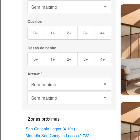
Sem máximo
Quartos
0+
1+
2+
3+
4+
Casas de banho
0+
1+
2+
3+
4+
Área/m²
Sem mínimo
Sem máximo
Zonas próximas
Sao Gonçalo Lagos (4 101)
Moradia Sao Gonçalo Lagos (2 733)