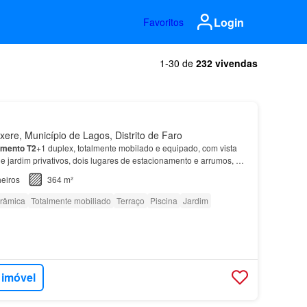
Login
Favoritos
1-30 de
232 vivendas
ere, Município de Lagos, Distrito de Faro
amento
T2
+1 duplex, totalmente mobilado e equipado, com vista
a e jardim privativos, dois lugares de estacionamento e arrumos, em
 à Meia Praia, em
Lagos
, no Algar…
eiros
364 m²
orâmica
Totalmente mobiliado
Terraço
Piscina
Jardim
 imóvel