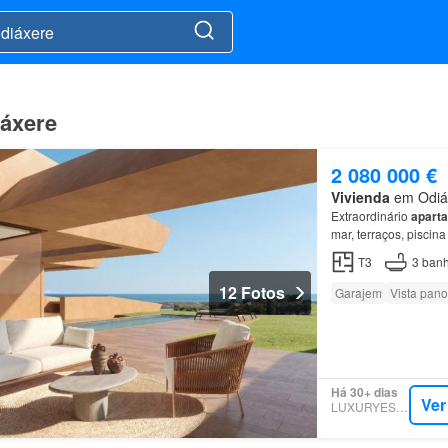
iáxere
2 080 000 €
Vivienda
em Odiáx
Extraordinário
apart
mar, terraços, piscin
resort de golfe junto
T3
3
banh
12 Fotos
Garajem
Vista pan
Há 30+ dias
Ver
LUXURYESTATE