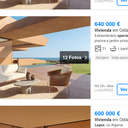
LUXURYESTATE
640 000 €
Vivienda
em Odiáx
Extraordinário
apart
piscina e jardim priv
golfe junto à Meia Pr
T1
1
banh
12 Fotos
Garajem
Vista pan
Há 30+ dias
Ver
LUXURYESTATE
600 000 €
Vivienda
em Odiáx
Lagos
, no Algarve