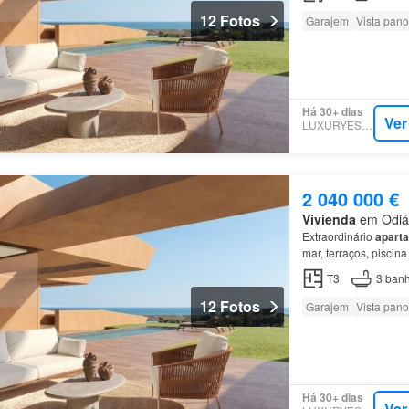
12 Fotos
Garajem
Vista pan
Há 30+ dias
Ver
LUXURYESTATE
2 040 000 €
Vivienda
em Odiáx
Extraordinário
apart
mar, terraços, piscin
resort de golfe junto
T3
3
banh
12 Fotos
Garajem
Vista pan
Há 30+ dias
Ver