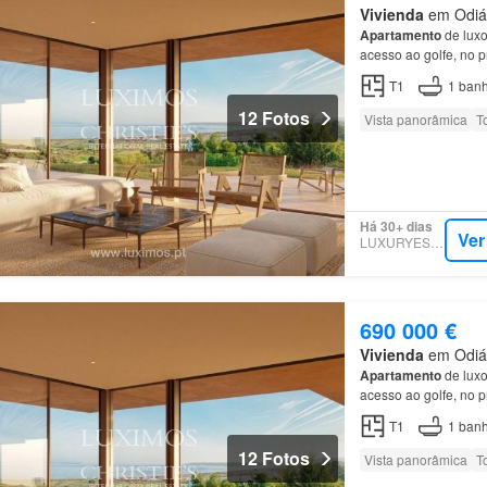
Vivienda
em Odiáx
Apartamento
de luxo
acesso ao golfe, no 
as cores e texturas d
T1
1
banh
12 Fotos
Vista panorâmica
T
Há 30+ dias
Ver
LUXURYESTATE
690 000 €
Vivienda
em Odiáx
Apartamento
de luxo
acesso ao golfe, no 
as cores e texturas d
T1
1
banh
12 Fotos
Vista panorâmica
T