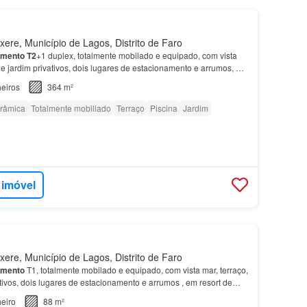
ere, Município de Lagos, Distrito de Faro
amento
T2
+1 duplex, totalmente mobilado e equipado, com vista
a e jardim privativos, dois lugares de estacionamento e arrumos, em
 à Meia Praia, em
Lagos
, no Algar…
eiros
364 m²
orâmica
Totalmente mobiliado
Terraço
Piscina
Jardim
 imóvel
ere, Município de Lagos, Distrito de Faro
amento
T1, totalmente mobilado e equipado, com vista mar, terraço,
ativos, dois lugares de estacionamento e arrumos , em resort de
aia, em
Lagos
, no Algarve.…
eiro
88 m²