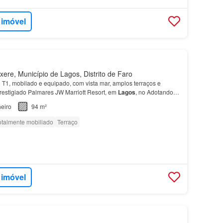
 imóvel
ere, Município de Lagos, Distrito de Faro
 T1, mobilado e equipado, com vista mar, amplos terraços e
prestigiado Palmares JW Marriott Resort, em
Lagos
, no Adotando
o ambiente natural, o
apartamento
está tota…
eiro
94 m²
otalmente mobiliado
Terraço
 imóvel