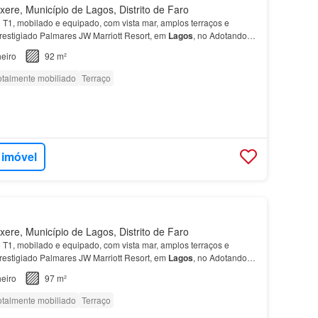
ere, Município de Lagos, Distrito de Faro
 T1, mobilado e equipado, com vista mar, amplos terraços e
prestigiado Palmares JW Marriott Resort, em
Lagos
, no Adotando
o ambiente natural, o
apartamento
está tota…
eiro
92 m²
otalmente mobiliado
Terraço
 imóvel
ere, Município de Lagos, Distrito de Faro
 T1, mobilado e equipado, com vista mar, amplos terraços e
prestigiado Palmares JW Marriott Resort, em
Lagos
, no Adotando
o ambiente natural, o
apartamento
está tota…
eiro
97 m²
otalmente mobiliado
Terraço