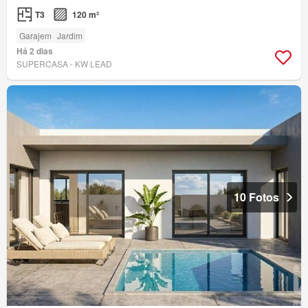
T3
120 m²
Garajem
Jardim
Há 2 dias
SUPERCASA - KW LEAD
10 Fotos