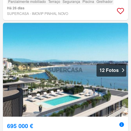
Parcialmente mobiliado
Terraço
Segurança
Piscina
Grelhador
Há 26 dias
SUPERCASA - IMOVIP PINHAL NOVO
12 Fotos
695 000 €