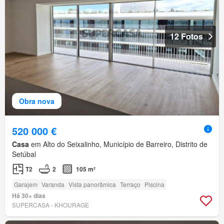
12 Fotos
Obra nova
520 000 €
Casa
em Alto do Seixalinho, Município de Barreiro, Distrito de
Setúbal
T2
2
105 m²
Garajem
Varanda
Vista panorâmica
Terraço
Piscina
Há 30+ dias
SUPERCASA - KHOURAGE