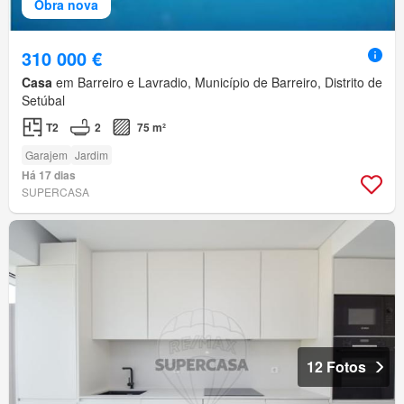
Obra nova
310 000 €
Casa
em Barreiro e Lavradio, Município de Barreiro, Distrito de
Setúbal
T2
2
75 m²
Garajem
Jardim
Há 17 dias
SUPERCASA
12 Fotos