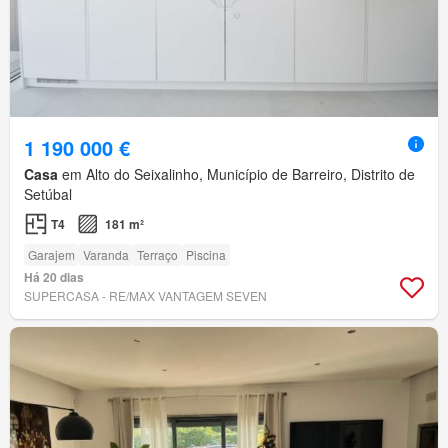
1 190 000 €
Casa
em Alto do Seixalinho, Município de Barreiro, Distrito de
Setúbal
T4
181 m²
Garajem
Varanda
Terraço
Piscina
Há 20 dias
SUPERCASA - RE/MAX VANTAGEM SEVEN