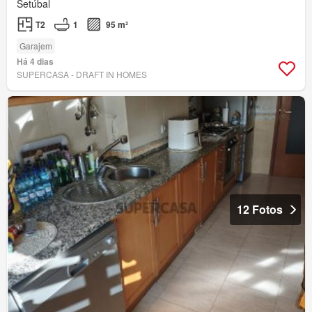
Setúbal
T2
1
95 m²
Garajem
Há 4 dias
SUPERCASA - DRAFT IN HOMES
12 Fotos