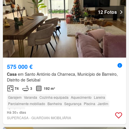
12 Fotos
575 000 €
Casa
em Santo António da Charneca, Município de Barreiro,
Distrito de Setúbal
T4
3
192 m²
Garajem
Varanda
Cozinha equipada
Aquecimento
Lareira
Parcialmente mobiliado
Banheira
Segurança
Piscina
Jardim
Grelhador
Há 30+ dias
SUPERCASA - GUARDIAN IMOBILIÁRIA