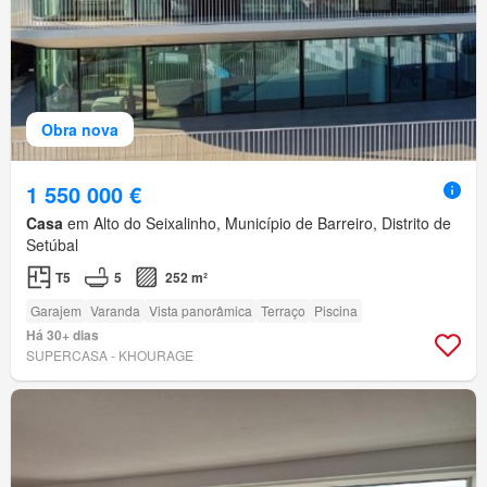
Obra nova
1 550 000 €
Casa
em Alto do Seixalinho, Município de Barreiro, Distrito de
Setúbal
T5
5
252 m²
Garajem
Varanda
Vista panorâmica
Terraço
Piscina
Há 30+ dias
SUPERCASA - KHOURAGE