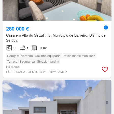
280 000 €
Casa
em Alto do Seixalinho, Município de Barreiro, Distrito de
Setúbal
T3
1
83 m²
Garajem
Varanda
Cozinha equipada
Parcialmente mobiliado
Terraço
Segurança
Ginásio
Jardim
Há 9 dias
SUPERCASA - CENTURY 21 - TIPY FAMILY