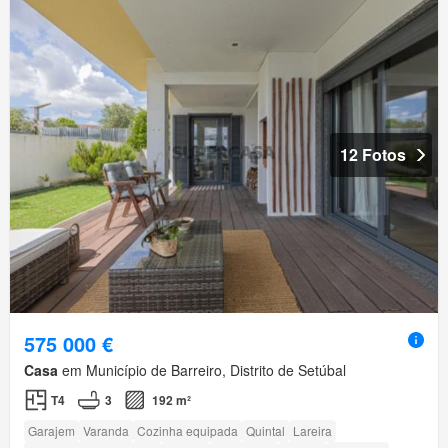
12 Fotos
575 000 €
Casa
em Município de Barreiro, Distrito de Setúbal
T4
3
192 m²
Garajem
Varanda
Cozinha equipada
Quintal
Lareira