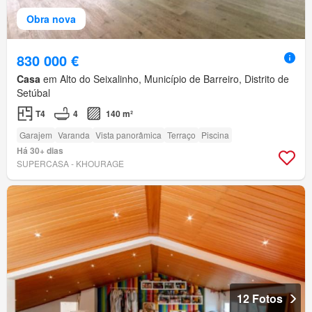
Obra nova
830 000 €
Casa
em Alto do Seixalinho, Município de Barreiro, Distrito de
Setúbal
T4
4
140 m²
Garajem
Varanda
Vista panorâmica
Terraço
Piscina
Há 30+ dias
SUPERCASA - KHOURAGE
12 Fotos