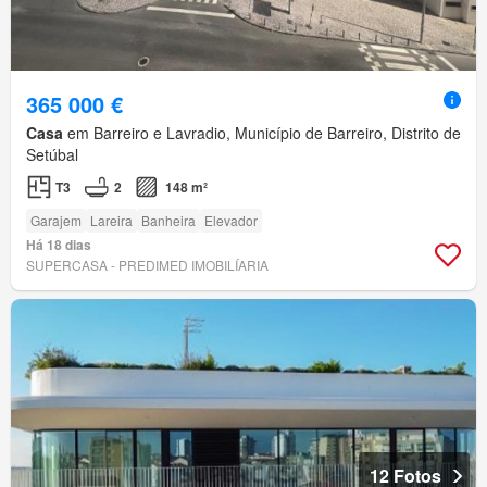
365 000 €
Casa
em Barreiro e Lavradio, Município de Barreiro, Distrito de
Setúbal
T3
2
148 m²
Garajem
Lareira
Banheira
Elevador
Há 18 dias
SUPERCASA - PREDIMED IMOBILÍARIA
12 Fotos