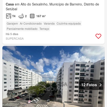
Casa
em Alto do Seixalinho, Município de Barreiro, Distrito de
Setúbal
T4
2
167 m²
Garajem
Ar Condicionado
Varanda
Cozinha equipada
Parcialmente mobiliado
Terraço
Há 5 dias
SUPERCASA
12 Fotos