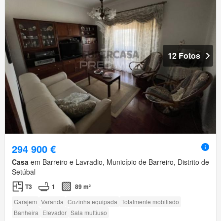
12 Fotos
294 900 €
Casa
em Barreiro e Lavradio, Município de Barreiro, Distrito de
Setúbal
T3
1
89 m²
Garajem
Varanda
Cozinha equipada
Totalmente mobiliado
Banheira
Elevador
Sala multiuso