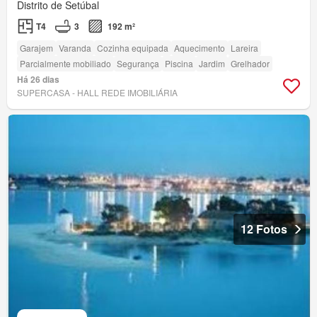
Distrito de Setúbal
T4
3
192 m²
Garajem
Varanda
Cozinha equipada
Aquecimento
Lareira
Parcialmente mobiliado
Segurança
Piscina
Jardim
Grelhador
Há 26 dias
SUPERCASA - HALL REDE IMOBILIÁRIA
12 Fotos