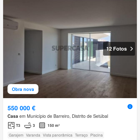
12 Fotos
Obra nova
550 000 €
Casa
em Município de Barreiro, Distrito de Setúbal
T3
3
150 m²
Garajem
Varanda
Vista panorâmica
Terraço
Piscina