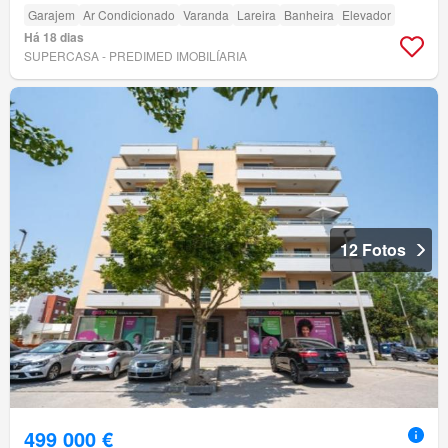
Garajem
Ar Condicionado
Varanda
Lareira
Banheira
Elevador
Há 18 dias
SUPERCASA - PREDIMED IMOBILÍARIA
12 Fotos
499 000 €