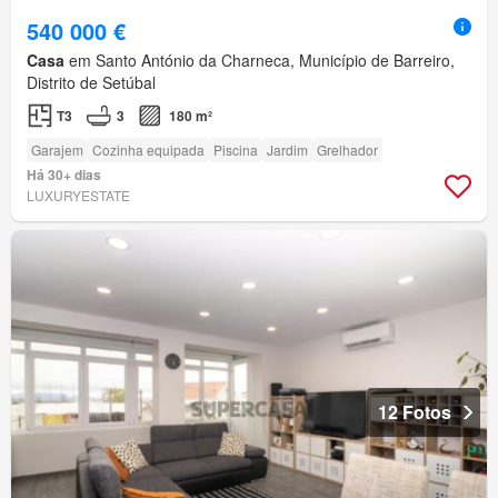
540 000 €
Casa
em Santo António da Charneca, Município de Barreiro,
Distrito de Setúbal
T3
3
180 m²
Garajem
Cozinha equipada
Piscina
Jardim
Grelhador
Há 30+ dias
LUXURYESTATE
12 Fotos