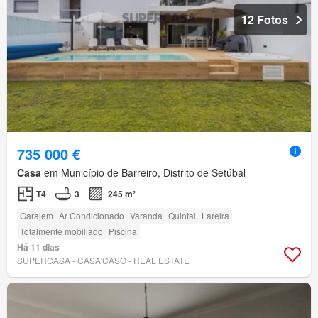
12 Fotos
735 000 €
Casa
em Município de Barreiro, Distrito de Setúbal
T4
3
245 m²
Garajem
Ar Condicionado
Varanda
Quintal
Lareira
Totalmente mobiliado
Piscina
Há 11 dias
SUPERCASA - CASA'CASO - REAL ESTATE