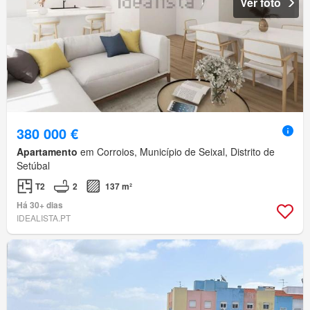
Ver foto
380 000 €
Apartamento
em Corroios, Município de Seixal, Distrito de
Setúbal
T2
2
137 m²
Há 30+ dias
IDEALISTA.PT