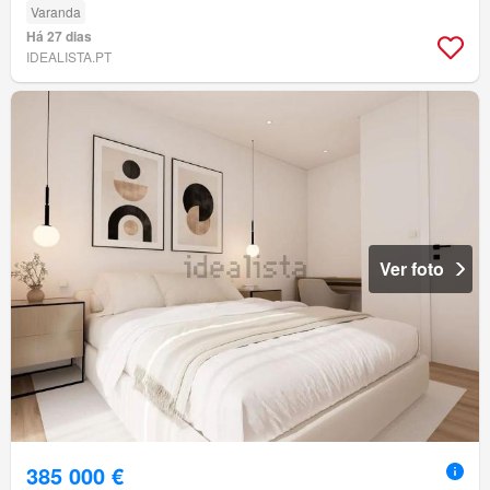
Varanda
Há 27 dias
IDEALISTA.PT
Ver foto
385 000 €