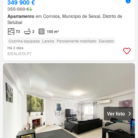
349 900 €
355 000 €
Apartamento
em Corroios, Município de Seixal, Distrito de
Setúbal
T3
2
100 m²
Cozinha equipada
Lareira
Parcialmente mobiliado
Elevador
Há 2 dias
IDEALISTA.PT
Ver foto