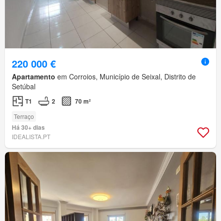
220 000 €
Apartamento
em Corroios, Município de Seixal, Distrito de
Setúbal
T1
2
70 m²
Terraço
Há 30+ dias
IDEALISTA.PT