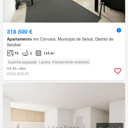
318 500 €
Apartamento
em Corroios, Município de Seixal, Distrito de
Setúbal
T3
2
134 m²
Cozinha equipada
Lareira
Parcialmente mobiliado
Há 30+ dias
IDEALISTA.PT