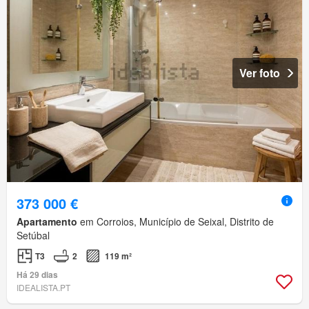
Ver foto
373 000 €
Apartamento
em Corroios, Município de Seixal, Distrito de
Setúbal
T3
2
119 m²
Há 29 dias
IDEALISTA.PT