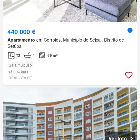
440 000 €
Apartamento
em Corroios, Município de Seixal, Distrito de
Setúbal
T2
1
69 m²
Sala multiuso
Há 30+ dias
IDEALISTA.PT
Ver foto