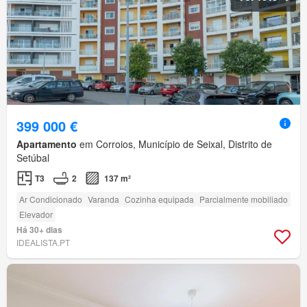
399 000 €
Apartamento
em Corroios, Município de Seixal, Distrito de
Setúbal
T3
2
137 m²
Ar Condicionado
Varanda
Cozinha equipada
Parcialmente mobiliado
Elevador
Há 30+ dias
IDEALISTA.PT