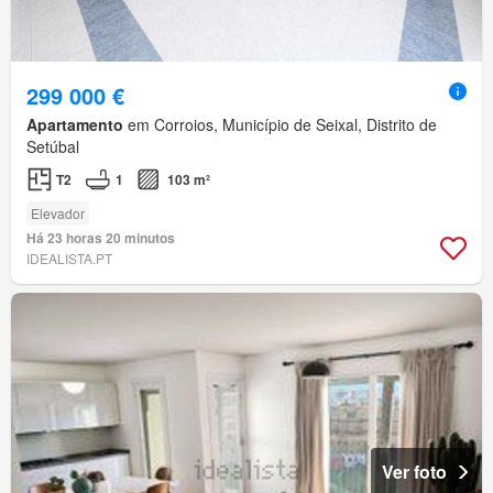
299 000 €
Apartamento
em Corroios, Município de Seixal, Distrito de
Setúbal
T2
1
103 m²
Elevador
Há 23 horas 20 minutos
IDEALISTA.PT
Ver foto