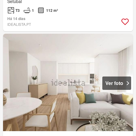
Setúbal
T3
1
112 m²
Há 14 dias
IDEALISTA.PT
Ver foto