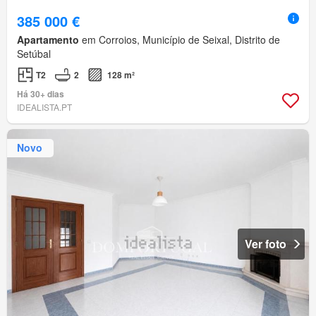
385 000 €
Apartamento
em Corroios, Município de Seixal, Distrito de
Setúbal
T2
2
128 m²
Há 30+ dias
IDEALISTA.PT
Novo
Ver foto