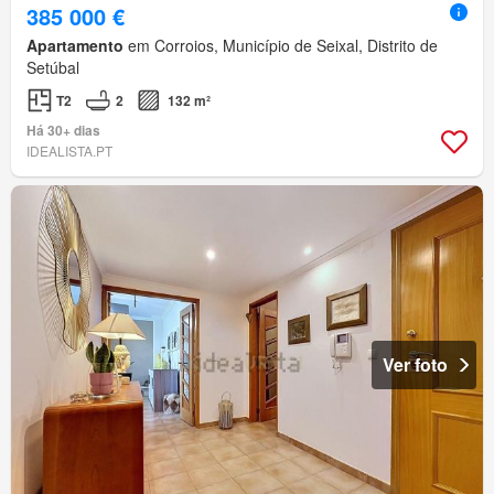
385 000 €
Apartamento
em Corroios, Município de Seixal, Distrito de
Setúbal
T2
2
132 m²
Há 30+ dias
IDEALISTA.PT
Ver foto