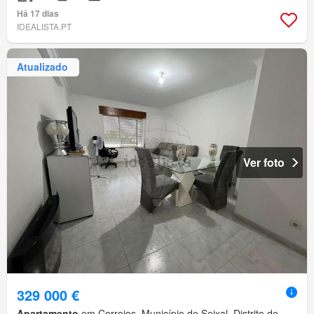
Há 17 dias
IDEALISTA.PT
Atualizado
Ver foto
329 000 €
Apartamento
em Corroios, Município de Seixal, Distrito de