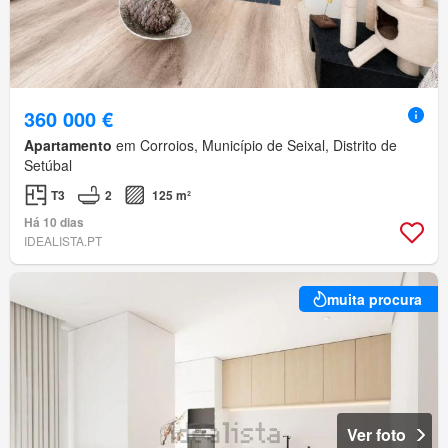
360 000 €
Apartamento
em Corroios, Município de Seixal, Distrito de
Setúbal
T3
2
125 m²
Há 10 dias
IDEALISTA.PT
muita procura
Ver foto