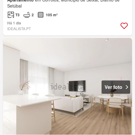
Setúbal
T3
2
105 m²
Há 1 dia
IDEALISTA.PT
Ver foto