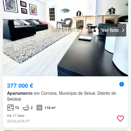
Ver foto
377 000 €
Apartamento
em Corroios, Município de Seixal, Distrito de
Setúbal
T3
2
118 m²
Há 17 dias
IDEALISTA.PT