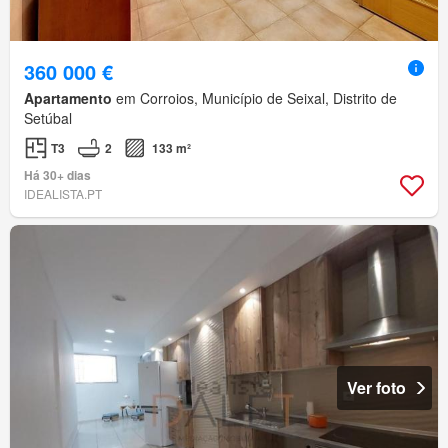
360 000 €
Apartamento
em Corroios, Município de Seixal, Distrito de
Setúbal
T3
2
133 m²
Há 30+ dias
IDEALISTA.PT
Ver foto