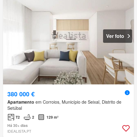
Ver foto
380 000 €
Apartamento
em Corroios, Município de Seixal, Distrito de
Setúbal
T2
2
129 m²
Há 30+ dias
IDEALISTA.PT