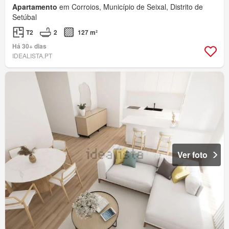
Apartamento
em Corroios, Município de Seixal, Distrito de
Setúbal
T2
2
127 m²
Há 30+ dias
IDEALISTA.PT
Ver foto