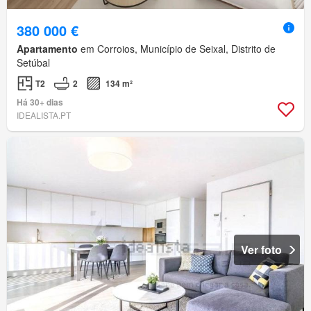
380 000 €
Apartamento
em Corroios, Município de Seixal, Distrito de
Setúbal
T2
2
134 m²
Há 30+ dias
IDEALISTA.PT
Ver foto