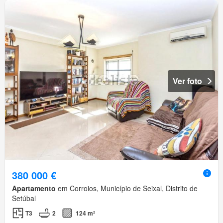
Ver foto
380 000 €
Apartamento
em Corroios, Município de Seixal, Distrito de
Setúbal
T3
2
124 m²