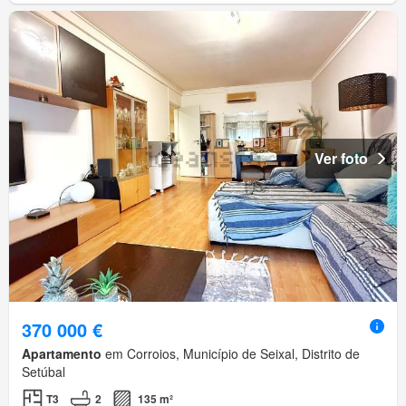
Ver foto
370 000 €
Apartamento
em Corroios, Município de Seixal, Distrito de
Setúbal
T3
2
135 m²