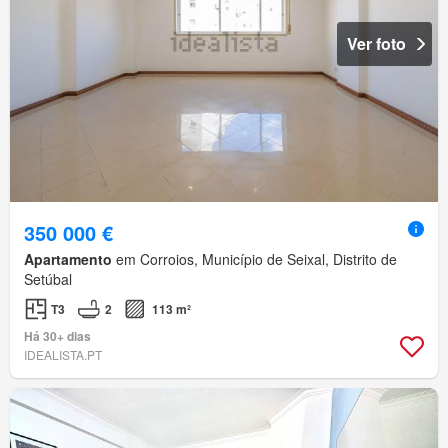
Ver foto
350 000 €
Apartamento
em Corroios, Município de Seixal, Distrito de
Setúbal
T3
2
113 m²
Há 30+ dias
IDEALISTA.PT