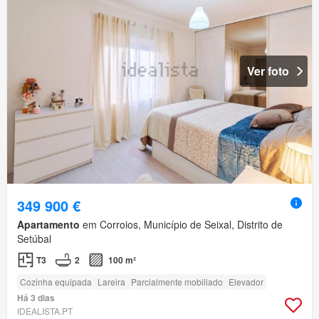
Ver foto
349 900 €
Apartamento
em Corroios, Município de Seixal, Distrito de
Setúbal
T3
2
100 m²
Cozinha equipada
Lareira
Parcialmente mobiliado
Elevador
Há 3 dias
IDEALISTA.PT