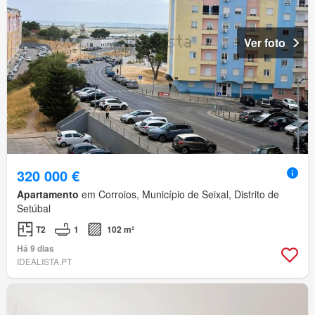
Ver foto
320 000 €
Apartamento
em Corroios, Município de Seixal, Distrito de
Setúbal
T2
1
102 m²
Há 9 dias
IDEALISTA.PT