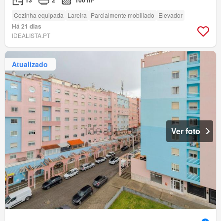
T3
2
100 m²
Cozinha equipada
Lareira
Parcialmente mobiliado
Elevador
Há 21 dias
IDEALISTA.PT
Atualizado
Ver foto