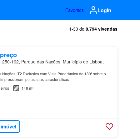
Login
Favoritos
1-30 de
8.794 vivendas
 preço
250-162, Parque das Nações, Município de Lisboa,
as Nações~
T2
Exclusivo com Vista Panorâmica de 180º sobre o
impressionam pelas suas características
eiros
148 m²
 imóvel