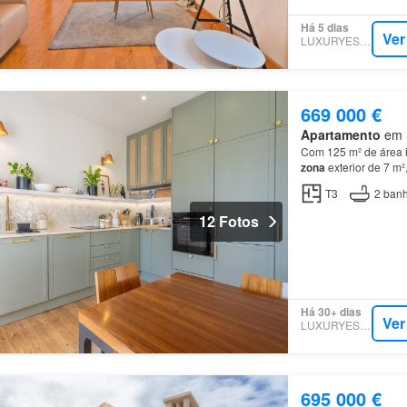
Há 5 dias
Ver
LUXURYESTATE
669 000 €
Apartamento
em S
Com 125 m² de área i
zona
exterior de 7 m²
apartamento
dispõe 
T3
2
banh
12 Fotos
Há 30+ dias
Ver
LUXURYESTATE
695 000 €