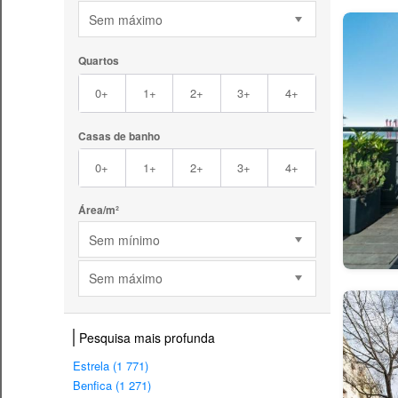
Sem máximo
Quartos
0+
1+
2+
3+
4+
Casas de banho
0+
1+
2+
3+
4+
Área/m²
Sem mínimo
Sem máximo
Pesquisa mais profunda
Estrela (1 771)
Benfica (1 271)