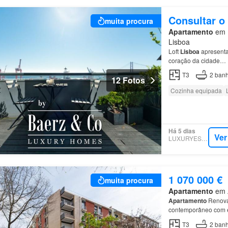
Consultar o
muita procura
Apartamento
em 1
Lisboa
Loft
Lisboa
apresenta
coração da cidade…
T3
2
banh
12 Fotos
Cozinha equipada
Há 5 dias
Ver
LUXURYESTATE
1 070 000 €
muita procura
Apartamento
em A
Apartamento
Renovad
contemporâneo com e
A
zona
social é marc
T3
2
banh