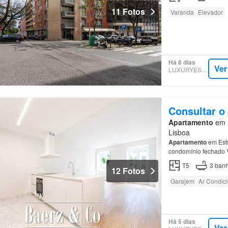
11 Fotos
Varanda
Elevador
Há 8 dias
Ver
LUXURYESTATE
Consultar o
Apartamento
em 1
Lisboa
Apartamento
em Est
condomínio fechado V
T5
3
banh
12 Fotos
Garajem
Ar Condic
Há 5 dias
Ver