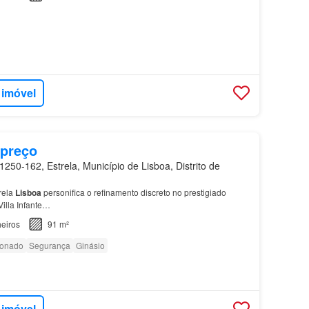
 imóvel
 preço
250-162, Estrela, Município de Lisboa, Distrito de
rela
Lisboa
personifica o refinamento discreto no prestigiado
illa Infante…
eiros
91 m²
ionado
Segurança
Ginásio
 imóvel