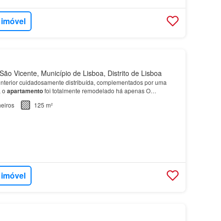
 imóvel
ão Vicente, Município de Lisboa, Distrito de Lisboa
nterior cuidadosamente distribuída, complementados por uma
, o
apartamento
foi totalmente remodelado há apenas O
de três quartos, um escritório ou quarto de hóspedes…
eiros
125 m²
 imóvel