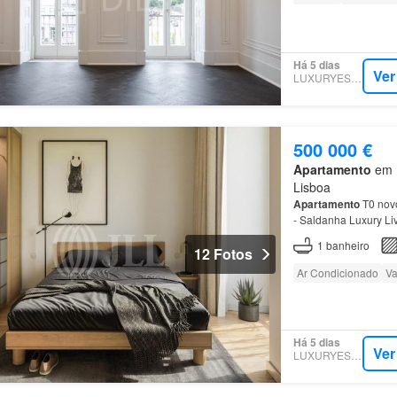
Há 5 dias
Ver
LUXURYESTATE
500 000 €
Apartamento
em 1
Lisboa
Apartamento
T0 novo
- Saldanha Luxury Li
1
banheiro
12 Fotos
Ar Condicionado
Va
Há 5 dias
Ver
LUXURYESTATE