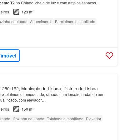
mento
T2
no Chiado, cheio de luz e com amplos espaços…
eiros
123 m²
zinha equipada
Aquecimento
Parcialmente mobiliado
 imóvel
250-162, Município de Lisboa, Distrito de Lisboa
to
totalmente remodelado, situado num terceiro andar de um
ualificado, com elevador…
eiros
150 m²
randa
Cozinha equipada
Totalmente mobiliado
Elevador