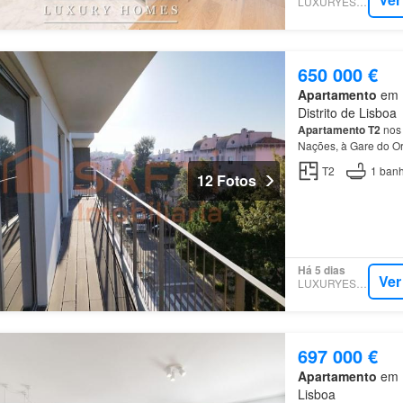
LUXURYESTATE
650 000 €
Apartamento
em 1
Distrito de Lisboa
Apartamento
T2
nos 
Nações, à Gare do Or
T2
1
banh
12 Fotos
Há 5 dias
Ver
LUXURYESTATE
697 000 €
Apartamento
em 1
Lisboa