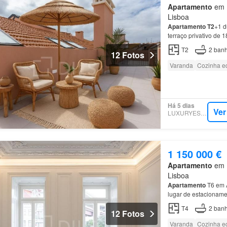
Apartamento
em 1
Lisboa
Apartamento
T2
+1 d
terraço privativo de 
T2
2
banh
12 Fotos
Varanda
Cozinha e
Há 5 dias
Ver
LUXURYESTATE
1 150 000 €
Apartamento
em 1
Lisboa
Apartamento
T6 em A
lugar de estacioname
T4
2
banh
12 Fotos
Varanda
Cozinha e