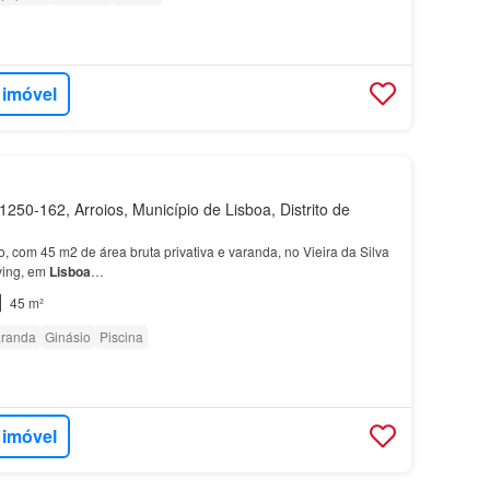
 imóvel
250-162, Arroios, Município de Lisboa, Distrito de
, com 45 m2 de área bruta privativa e varanda, no Vieira da Silva
ving, em
Lisboa
…
45 m²
randa
Ginásio
Piscina
 imóvel