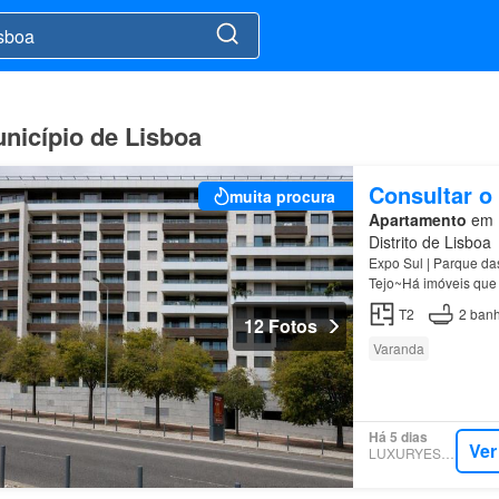
nicípio de Lisboa
Consultar o
muita procura
Apartamento
em 1
Distrito de Lisboa
Expo Sul | Parque d
Tejo~Há imóveis que 
T2
2
banh
12 Fotos
Varanda
Há 5 dias
Ver
LUXURYESTATE