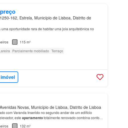
 preço
250-162, Estrela, Município de Lisboa, Distrito de
 uma oportunidade rara de habitar uma joia arquitetónica no
eiros
115 m²
Lareira
Parcialmente mobiliado
Terraço
 imóvel
venidas Novas, Município de Lisboa, Distrito de Lisboa
o com Varanda Inserido no segundo andar de um edifício
levador, este
apartamento
totalmente renovado combina conforto
ada por uma ampla sala, com acesso direto a uma v…
eiros
132 m²