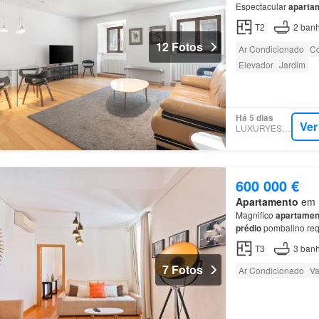
Espectacular
aparta
T2
2
banh
12 Fotos
Ar Condicionado
Co
Elevador
Jardim
Há 5 dias
Ver
LUXURYESTATE
600 000 €
Apartamento
em 1
Magnifico
apartamen
prédio
pombalino req
T3
3
banh
7 Fotos
Ar Condicionado
Va