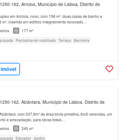
250-162, Arroios, Município de Lisboa, Distrito de
uplex em Arroios, novo, com 158 m², duas casas de banho e
18 m², inserido em edifício integralmente renovado…
eiros
177 m²
quipada
Parcialmente mobiliado
Terraço
Banheira
 imóvel
250-162, Alcântara, Município de Lisboa, Distrito de
lcântara, com 237,9m² de área bruta privativa, 6m2 varandas, um
nto e arrecadação, para obras totais…
eiros
245 m²
quipada
Elevador
Jardim