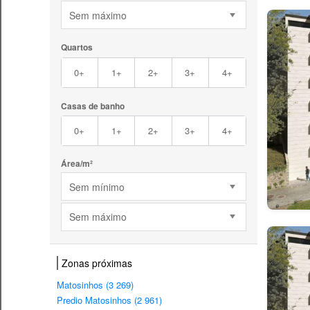
Sem máximo
Quartos
0+
1+
2+
3+
4+
Casas de banho
0+
1+
2+
3+
4+
Área/m²
Sem mínimo
Sem máximo
Zonas próximas
Matosinhos (3 269)
Predio Matosinhos (2 961)