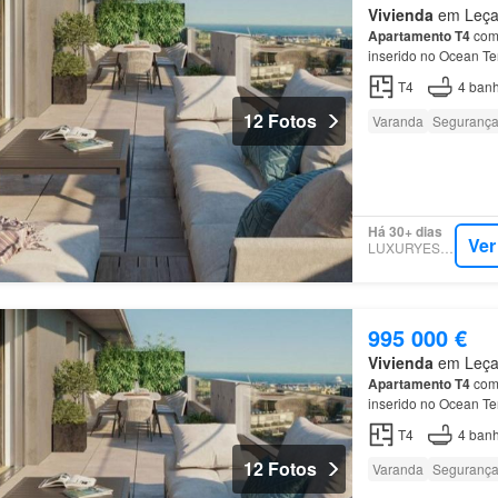
Vivienda
em Leça 
Apartamento
T4
com 
inserido no Ocean Te
Na área privada do
a
T4
4
banh
12 Fotos
Varanda
Seguranç
Há 30+ dias
Ver
LUXURYESTATE
995 000 €
Vivienda
em Leça 
Apartamento
T4
com 
inserido no Ocean Te
Na área privada do
a
T4
4
banh
12 Fotos
Varanda
Seguranç