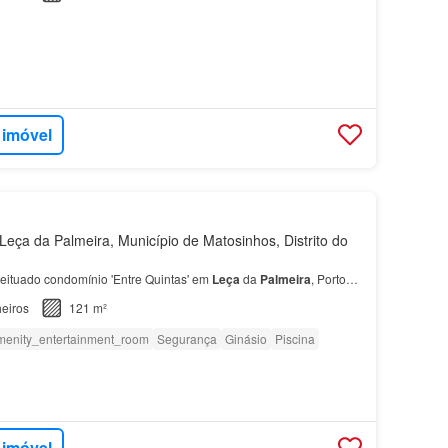
 imóvel
eça da Palmeira, Município de Matosinhos, Distrito do
ceituado condomínio 'Entre Quintas' em
Leça
da
Palmeira
, Porto…
eiros
121 m²
menity_entertainment_room
Segurança
Ginásio
Piscina
 imóvel