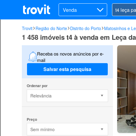
Venda
Trovit
Região do Norte
Distrito do Porto
Matosinhos e Le
1 458 imóveis t4 à venda em Leça d
Receba os novos anúncios por e-
mail
Salvar esta pesquisa
Ordenar por
Relevância
Preço
Sem mínimo