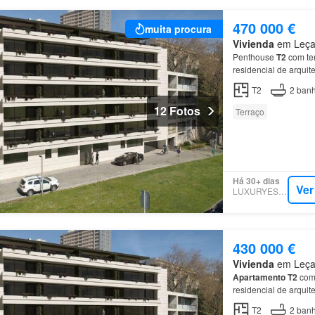
470 000 €
muita procura
Vivienda
em Leça 
Penthouse
T2
com ter
residencial de arqui
T2
2
banh
12 Fotos
Terraço
Há 30+ dias
Ver
LUXURYESTATE
430 000 €
Vivienda
em Leça 
Apartamento
T2
com 
residencial de arqui
T2
2
banh