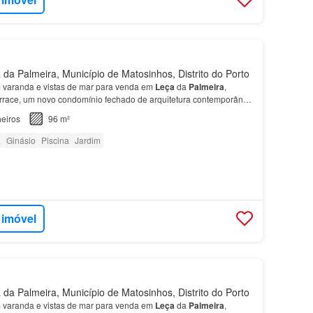
da Palmeira, Município de Matosinhos, Distrito do Porto
varanda e vistas de mar para venda em
Leça
da
Palmeira
,
rrace, um novo condomínio fechado de arquitetura contemporânea
partamento
encontram-se dois quartos, sendo um…
eiros
96 m²
a
Ginásio
Piscina
Jardim
 imóvel
da Palmeira, Município de Matosinhos, Distrito do Porto
varanda e vistas de mar para venda em
Leça
da
Palmeira
,