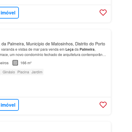
 imóvel
da Palmeira, Município de Matosinhos, Distrito do Porto
varanda e vistas de mar para venda em
Leça
da
Palmeira
,
rrace, um novo condomínio fechado de arquitetura contemporânea
partamento
encontram-se
quatro quartos
, sendo d…
eiros
166 m²
a
Ginásio
Piscina
Jardim
 imóvel