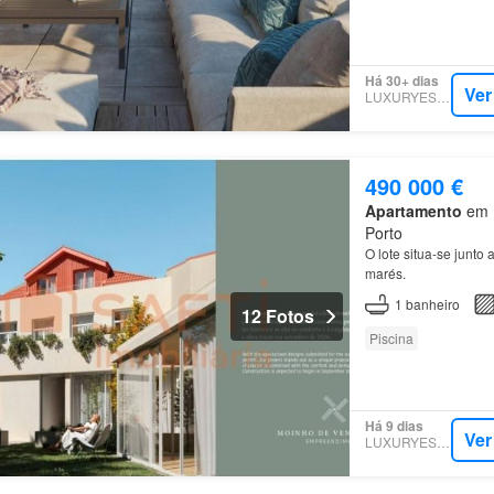
Há 30+ dias
Ver
LUXURYESTATE
490 000 €
Apartamento
em L
Porto
O lote situa-se junto 
marés.
1
banheiro
12 Fotos
Piscina
Há 9 dias
Ver
LUXURYESTATE