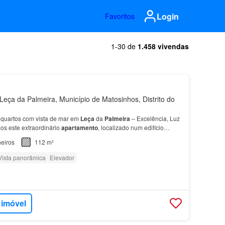
Login
Favoritos
1-30 de
1.458 vivendas
eça da Palmeira, Município de Matosinhos, Distrito do
 quartos com vista de mar em
Leça
da
Palmeira
– Excelência, Luz
s este extraordinário
apartamento
, localizado num edifício
clusivo em
Leça
da
Palmeira
, a poucos minutos…
eiros
112 m²
Vista panorâmica
Elevador
 imóvel