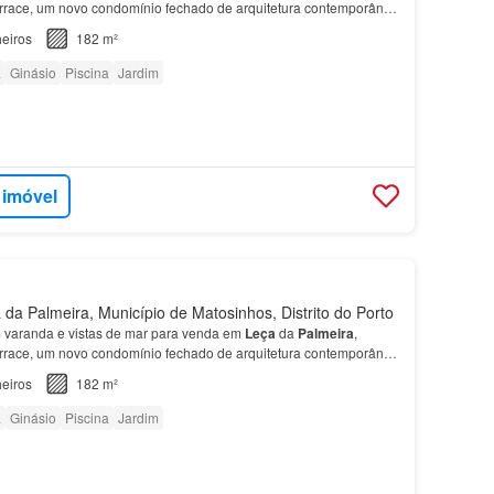
rrace, um novo condomínio fechado de arquitetura contemporânea
partamento
encontram-se
quatro quartos
, sendo d…
eiros
182 m²
a
Ginásio
Piscina
Jardim
 imóvel
da Palmeira, Município de Matosinhos, Distrito do Porto
varanda e vistas de mar para venda em
Leça
da
Palmeira
,
rrace, um novo condomínio fechado de arquitetura contemporânea
partamento
encontram-se
quatro quartos
, sendo d…
eiros
182 m²
a
Ginásio
Piscina
Jardim