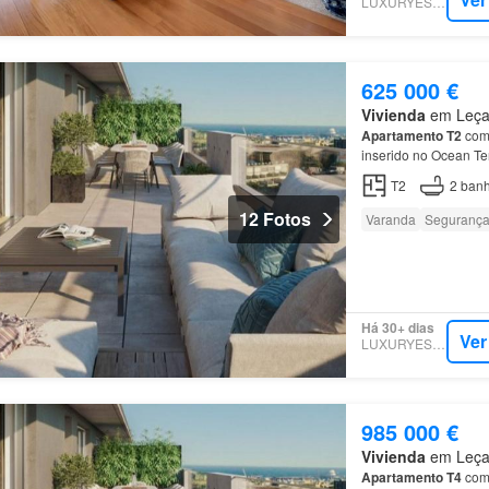
LUXURYESTATE
625 000 €
Vivienda
em Leça 
Apartamento
T2
com 
inserido no Ocean Te
Na área privada do
a
T2
2
banh
12 Fotos
Varanda
Seguranç
Há 30+ dias
Ver
LUXURYESTATE
985 000 €
Vivienda
em Leça 
Apartamento
T4
com 