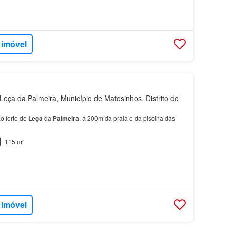
 imóvel
eça da Palmeira, Município de Matosinhos, Distrito do
ao forte de
Leça
da
Palmeira
, a 200m da praia e da piscina das
115 m²
 imóvel