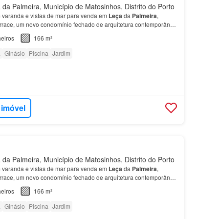
da Palmeira, Município de Matosinhos, Distrito do Porto
varanda e vistas de mar para venda em
Leça
da
Palmeira
,
rrace, um novo condomínio fechado de arquitetura contemporânea
partamento
encontram-se
quatro quartos
, sendo d…
eiros
166 m²
a
Ginásio
Piscina
Jardim
 imóvel
da Palmeira, Município de Matosinhos, Distrito do Porto
varanda e vistas de mar para venda em
Leça
da
Palmeira
,
rrace, um novo condomínio fechado de arquitetura contemporânea
partamento
encontram-se
quatro quartos
, sendo d…
eiros
166 m²
a
Ginásio
Piscina
Jardim