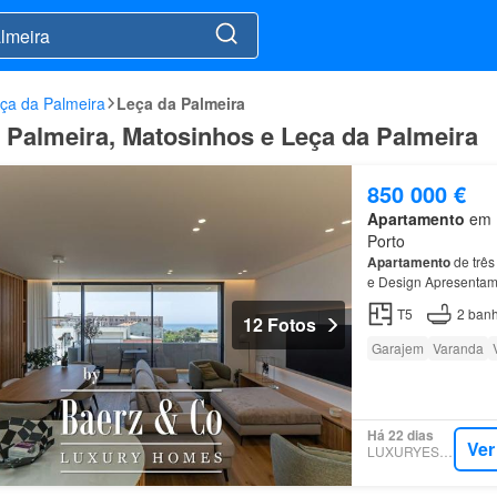
ça da Palmeira
Leça da Palmeira
a Palmeira, Matosinhos e Leça da Palmeira
850 000 €
Apartamento
em L
Porto
Apartamento
de três
e Design Apresentamo
contemporâneo e ex
T5
2
banh
12 Fotos
Garajem
Varanda
Há 22 dias
Ver
LUXURYESTATE