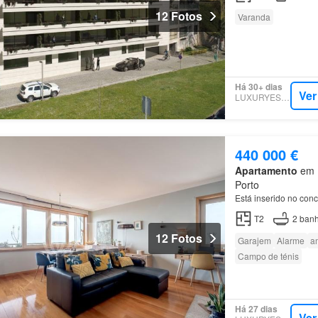
12 Fotos
Varanda
Há 30+ dias
Ver
LUXURYESTATE
440 000 €
Apartamento
em L
Porto
Está inserido no con
T2
2
banh
12 Fotos
Garajem
Alarme
a
Campo de ténis
Há 27 dias
Ver