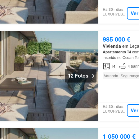
Há 30+ dias
Ver
LUXURYESTATE
985 000 €
Vivienda
em Leça 
Apartamento
T4
com 
inserido no Ocean Te
Na área privada do
a
T4
4
banh
12 Fotos
Varanda
Seguranç
Há 30+ dias
Ver
LUXURYESTATE
1 050 000 €