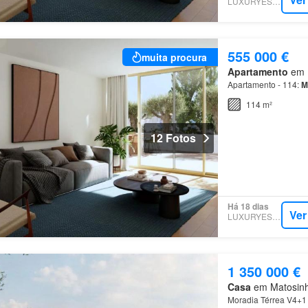
LUXURYESTATE
555 000 €
muita procura
Apartamento
em M
Apartamento - 114:
M
114 m²
12 Fotos
Há 18 dias
Ver
LUXURYESTATE
1 350 000 €
Casa
em Matosinho
Moradia Térrea V4+1 