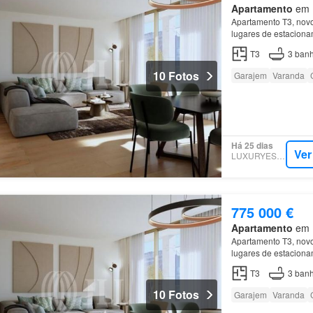
Apartamento
em M
Apartamento T3, novo
lugares de estacion
projeto envolve-se co
T3
3
banh
10 Fotos
Garajem
Varanda
Há 25 dias
Ver
LUXURYESTATE
775 000 €
Apartamento
em M
Apartamento T3, novo
lugares de estacion
projeto envolve-se co
T3
3
banh
10 Fotos
Garajem
Varanda