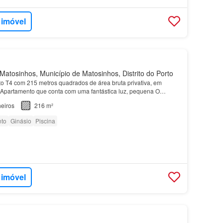
 imóvel
atosinhos, Município de Matosinhos, Distrito do Porto
o T4 com 215 metros quadrados de área bruta privativa, em
 Apartamento que conta com uma fantástica luz, pequena O
a uma localização privilegiada em
Matosinhos
, a pouc…
eiros
216 m²
to
Ginásio
Piscina
 imóvel