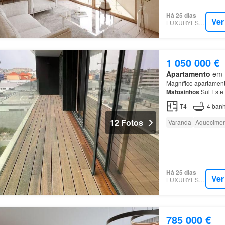
Há 25 dias
Ver
LUXURYESTATE
1 050 000 €
Apartamento
em M
Magnífico apartament
Matosinhos
Sul Este
condomínio contempl
T4
4
banh
12 Fotos
Varanda
Aquecimen
Há 25 dias
Ver
LUXURYESTATE
785 000 €