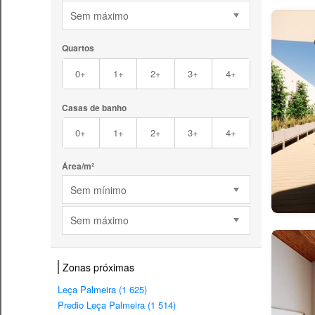
Sem máximo
Quartos
0+
1+
2+
3+
4+
Casas de banho
0+
1+
2+
3+
4+
Área/m²
Sem mínimo
Sem máximo
Zonas próximas
Leça Palmeira (1 625)
Predio Leça Palmeira (1 514)