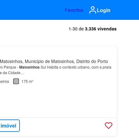
Login
Favoritos
1-30 de
3.336 vivendas
atosinhos, Município de Matosinhos, Distrito do Porto
o Parque -
Matosinhos
Sul Habita o contexto urbano, com a praia
ue da Cidade…
eiros
175 m²
 imóvel