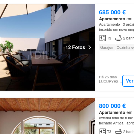
685 000 €
Apartamento
em M
Apartamento T3 próx
inserido em novo em
T3
2
banh
12 Fotos
Garajem
Cozinha e
Há 25 dias
Ver
LUXURYESTATE
800 000 €
Apartamento
em M
exterior total de 8 m
fechado Antiga Fábri
Localizado numa das 
T3
2
banh