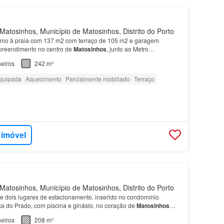
atosinhos, Município de Matosinhos, Distrito do Porto
imo à praia com 137 m2 com terraço de 105 m2 e garagem
preendimento no centro de
Matosinhos
, junto ao Metro…
eiros
242 m²
quipada
Aquecimento
Parcialmente mobiliado
Terraço
 imóvel
atosinhos, Município de Matosinhos, Distrito do Porto
2 e dois lugares de estacionamento, inserido no condomínio
ca do Prado, com piscina e ginásio, no coração de
Matosinhos
principais avenidas de
Matosinhos
…
eiros
208 m²