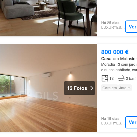
Há 25 dias
Ver
LUXURYESTATE
800 000 €
Casa
em Matosinho
Moradia T3 com jardim
e nunca habitada, com
T3
3
banh
12 Fotos
Garajem
Jardim
Há 19 dias
Ver
LUXURYESTATE