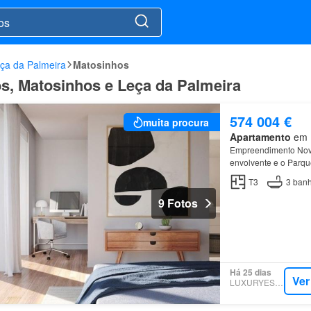
ça da Palmeira
Matosinhos
s, Matosinhos e Leça da Palmeira
574 004 €
muita procura
Apartamento
em M
Empreendimento Nov
envolvente e o Parq
T3
3
banh
9 Fotos
Há 25 dias
Ver
LUXURYESTATE