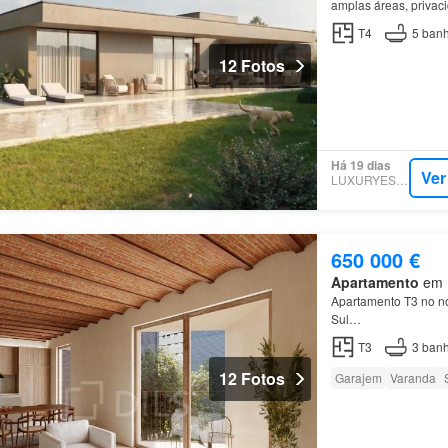
amplas áreas, privac
T4
5
banh
12 Fotos
Há 19 dias
Ver
LUXURYESTATE
650 000 €
Apartamento
em M
Apartamento T3 no n
Sul…
T3
3
banh
12 Fotos
Garajem
Varanda