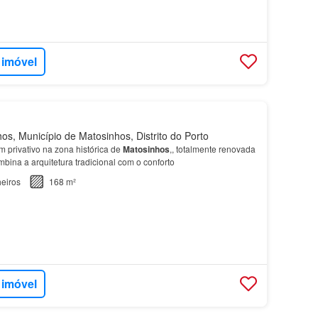
 imóvel
s, Município de Matosinhos, Distrito do Porto
 privativo na zona histórica de
Matosinhos
,, totalmente renovada
bina a arquitetura tradicional com o conforto
eiros
168 m²
 imóvel