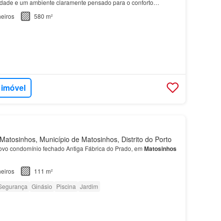
idade e um ambiente claramente pensado para o conforto…
eiros
580 m²
 imóvel
atosinhos, Município de Matosinhos, Distrito do Porto
ovo condomínio fechado Antiga Fábrica do Prado, em
Matosinhos
eiros
111 m²
Segurança
Ginásio
Piscina
Jardim