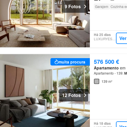
9 Fotos
Garajem
Cozinha e
Há 25 dias
Ver
LUXURYESTATE
576 500 €
muita procura
Apartamento
em M
Apartamento - 139:
M
139 m²
12 Fotos
Há 18 dias
Ver