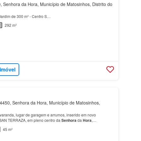
 Senhora da Hora, Município de Matosinhos, Distrito do
 Jardim de 300 m² - Centro S…
292 m²
 imóvel
450, Senhora da Hora, Município de Matosinhos,
aranda, lugar de garagem e arrumos, inserido em novo
AN TERRAZA, em pleno centro da
Senhora
da
Hora
,
45 m²