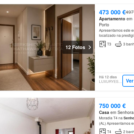
473 000 €
497
Apartamento
em S
Porto
Apresentamos este e
localizado na prestig
T3
3
banh
12 Fotos
Há 12 dias
Ver
LUXURYESTATE
750 000 €
Casa
em Senhora d
Moradia T4 na
Senho
(AL) Apresentamos es
prestigiada zona da
T4
2
banh