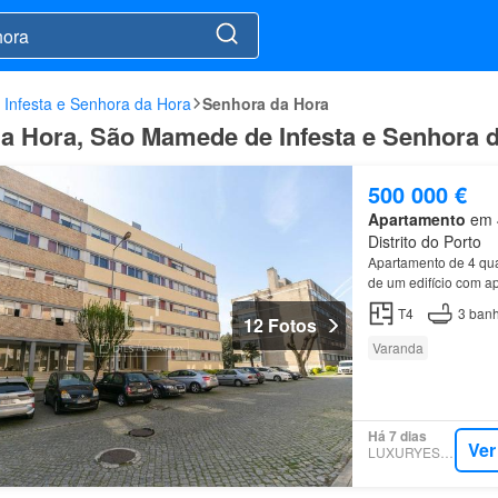
Infesta e Senhora da Hora
Senhora da Hora
a Hora, São Mamede de Infesta e Senhora 
500 000 €
Apartamento
em 4
Distrito do Porto
Apartamento de 4 qua
de um edifício com a
T4
3
banh
12 Fotos
Varanda
Há 7 dias
Ver
LUXURYESTATE