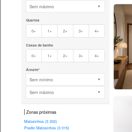
Sem máximo
Quartos
0+
1+
2+
3+
4+
Casas de banho
0+
1+
2+
3+
4+
Área/m²
Sem mínimo
Sem máximo
Zonas próximas
Matosinhos (3 302)
Predio Matosinhos (3 015)