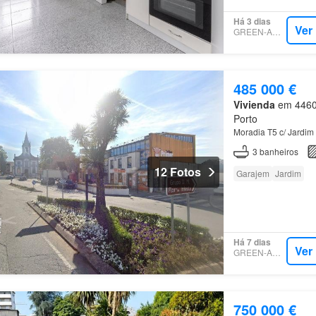
Há 3 dias
Ver
GREEN-ACRES
485 000 €
Vivienda
em 4460,
Porto
Moradia T5 c/ Jardim
3
banheiros
12 Fotos
Garajem
Jardim
Há 7 dias
Ver
GREEN-ACRES
750 000 €