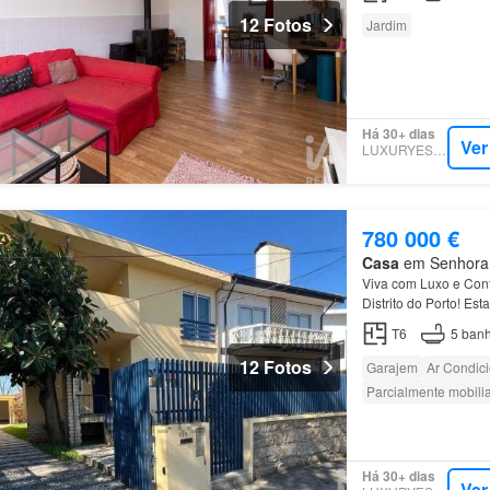
12 Fotos
Jardim
Há 30+ dias
Ver
LUXURYESTATE
780 000 €
Casa
em Senhora d
Viva com Luxo e Con
Distrito do Porto! Es
localização privileg
T6
5
banh
12 Fotos
Garajem
Ar Condic
Parcialmente mobili
Há 30+ dias
Ver