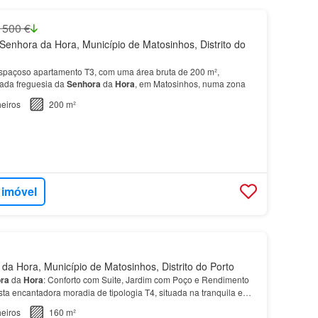
 500 €
enhora da Hora, Município de Matosinhos, Distrito do
spaçoso apartamento T3, com uma área bruta de 200 m²,
iada freguesia da
Senhora
da
Hora
, em Matosinhos, numa zona
eiros
200 m²
 imóvel
a Hora, Município de Matosinhos, Distrito do Porto
ra
da
Hora
: Conforto com Suite, Jardim com Poço e Rendimento
ta encantadora moradia de tipologia T4, situada na tranquila e
Senhora
da
Hora
.…
eiros
160 m²