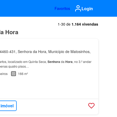
Login
Favoritos
1-30 de
1.164 vivendas
da Hora
460-431, Senhora da Hora, Município de Matosinhos,
rtos, localizado em Quinta Seca,
Senhora
da
Hora
, no 3.º andar
penas quatro pisos…
eiros
166 m²
 imóvel