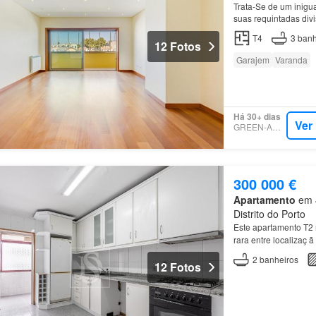
Trata-Se de um inigu
suas requintadas di
T4
3
banh
12 Fotos
Garajem
Varanda
Há 30+ dias
Ver
GREEN-ACRES
300 000 €
Apartamento
em 4
Distrito do Porto
Este apartamento T2
rara entre localizaç ã
2
banheiros
12 Fotos