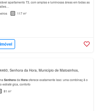
alável apartamento T3, com amplas e luminosas áreas em todas as
visões…
eiros
117 m²
 imóvel
460, Senhora da Hora, Município de Matosinhos,
 na
Senhora
da
Hora
oferece exatamente isso: uma combinaç ã o
 o estraté gica, conforto
81 m²