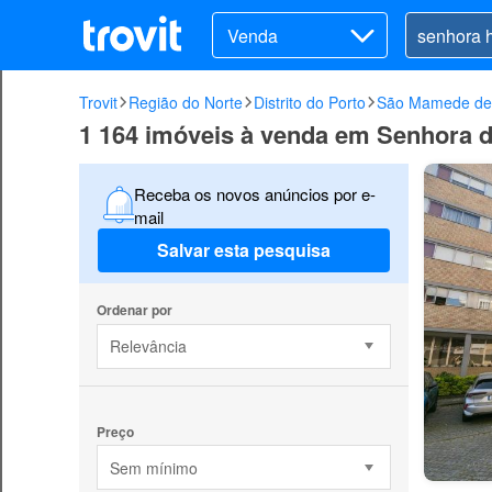
Venda
Trovit
Região do Norte
Distrito do Porto
São Mamede de 
1 164 imóveis à venda em Senhora d
Receba os novos anúncios por e-
mail
Salvar esta pesquisa
Ordenar por
Relevância
Preço
Sem mínimo