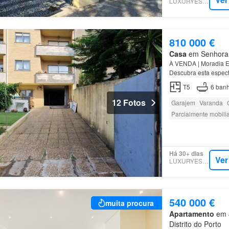
LUXURYESTATE
810 000 €
Casa
em Senhora d
À VENDA | Moradia E
Descubra esta espect
em
Senhora
da
Hora
T5
6
banh
12 Fotos
Garajem
Varanda
Parcialmente mobili
Há 30+ dias
Ver
LUXURYESTATE
540 000 €
muita procura
Apartamento
em 4
Distrito do Porto