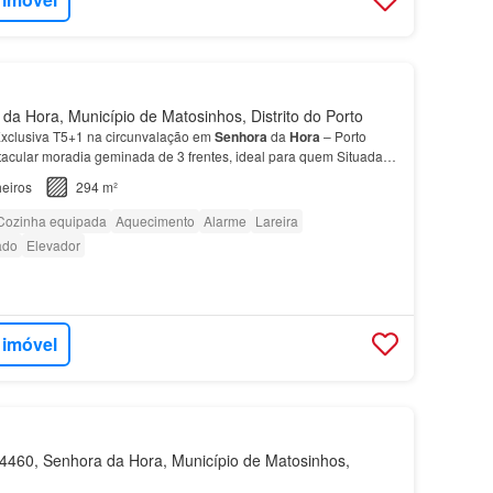
a Hora, Município de Matosinhos, Distrito do Porto
xclusiva T5+1 na circunvalação em
Senhora
da
Hora
– Porto
acular moradia geminada de 3 frentes, ideal para quem Situada
, a apenas 3 minutos do metro e a poucos minutos…
eiros
294 m²
Cozinha equipada
Aquecimento
Alarme
Lareira
ado
Elevador
 imóvel
460, Senhora da Hora, Município de Matosinhos,