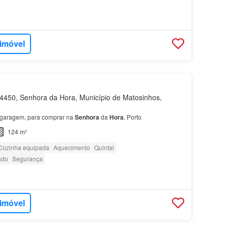
 imóvel
450, Senhora da Hora, Município de Matosinhos,
garagem, para comprar na
Senhora
da
Hora
, Porto
124 m²
Cozinha equipada
Aquecimento
Quintal
ado
Segurança
 imóvel