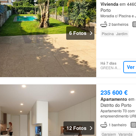
Vivienda
em 4460,
Porto
Moradia c/ Piscina e
2
banheiros
6 Fotos
Piscina
Jardim
Há 7 dias
Ver
GREEN-ACRES
235 600 €
Apartamento
em 4
Distrito do Porto
Apartamento T0 com v
empreendimento URB
Matosinhos.
1
banheiro
12 Fotos
Garajem
Varanda