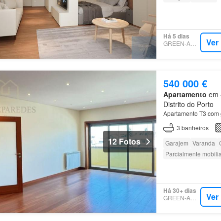
Há 5 dias
Ver
GREEN-ACRES
540 000 €
Apartamento
em 4
Distrito do Porto
Apartamento T3 com 
3
banheiros
12 Fotos
Garajem
Varanda
Parcialmente mobili
Há 30+ dias
Ver
GREEN-ACRES