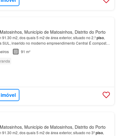
atosinhos, Município de Matosinhos, Distrito do Porto
m 91.30 m2, dos quais 5 m2 de área exterior, situado no 2.º
piso
,
 a SUL, inserido no moderno empreendimento Central É composto
uite, sala com kitchette e lavandaria,…
eiros
91 m²
randa
 imóvel
atosinhos, Município de Matosinhos, Distrito do Porto
m 91.30 m2, dos quais 5 m2 de área exterior, situado no 3º
piso
,