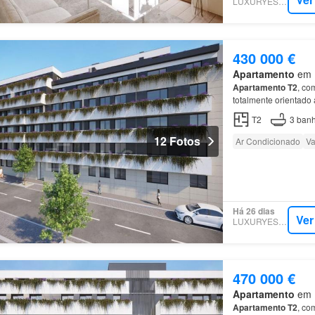
LUXURYESTATE
430 000 €
Apartamento
em M
Apartamento
T2
, co
totalmente orientado
por
dois quartos
em s
T2
3
banh
12 Fotos
Ar Condicionado
Va
Há 26 dias
Ver
LUXURYESTATE
470 000 €
Apartamento
em M
Apartamento
T2
, co