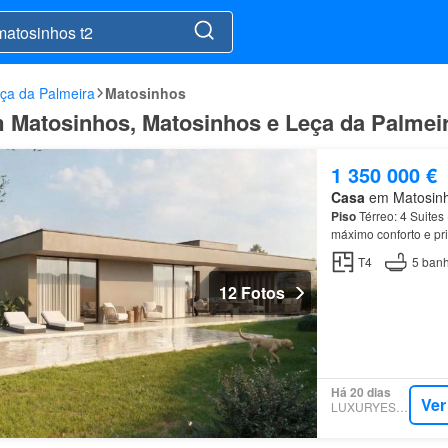
ça da Palmeira
Matosinhos
m Matosinhos, Matosinhos e Leça da Palmei
1 350 000 €
Casa
em Matosinho
Piso
Térreo: 4 Suites
máximo conforto e pr
estrategicamente pos
T4
5
banh
12 Fotos
Há 20 dias
Ver
LUXURYESTATE