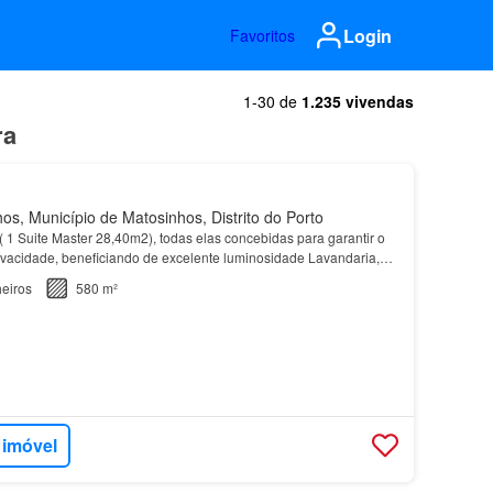
Login
Favoritos
1-30 de
1.235 vivendas
ra
s, Município de Matosinhos, Distrito do Porto
 ( 1 Suite Master 28,40m2), todas elas concebidas para garantir o
ivacidade, beneficiando de excelente luminosidade Lavandaria,
icionada para servir a zona dos quar…
eiros
580 m²
 imóvel