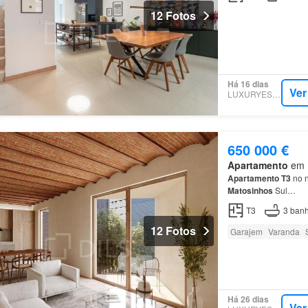
12 Fotos
Há 16 dias
Ver
LUXURYESTATE
650 000 €
Apartamento
em M
Apartamento
T3
no n
Matosinhos
Sul…
T3
3
banh
12 Fotos
Garajem
Varanda
Há 26 dias
Ver