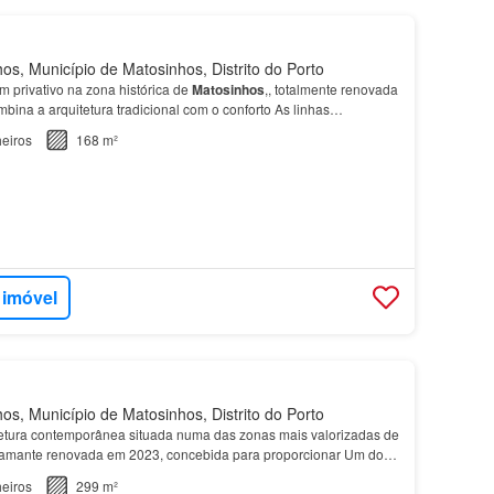
s, Município de Matosinhos, Distrito do Porto
m privativo na zona histórica de
Matosinhos
,, totalmente renovada
bina a arquitetura tradicional com o conforto As linhas
vivem harmoniosamente com a identidade da mo…
eiros
168 m²
 imóvel
s, Município de Matosinhos, Distrito do Porto
etura contemporânea situada numa das zonas mais valorizadas de
tamante renovada em 2023, concebida para proporcionar Um dos
 desta propriedade é o anexo independente,…
eiros
299 m²