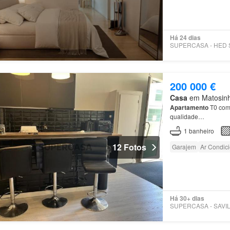
Há 24 dias
200 000 €
Casa
em Matosinho
Apartamento
T0 com 
qualidade…
1
banheiro
12 Fotos
Garajem
Ar Condic
Há 30+ dias