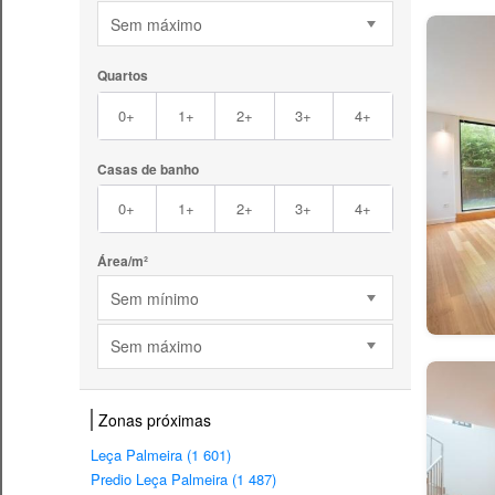
Sem máximo
Quartos
0+
1+
2+
3+
4+
Casas de banho
0+
1+
2+
3+
4+
Área/m²
Sem mínimo
Sem máximo
Zonas próximas
Leça Palmeira (1 601)
Predio Leça Palmeira (1 487)