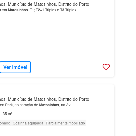
s, Município de Matosinhos, Distrito do Porto
s em
Matosinhos
. T1;
T2
+1 Triplex e
T3
Triplex
Ver imóvel
s, Município de Matosinhos, Distrito do Porto
n Park, no coração de
Matosinhos
, na Av
35 m²
ionado
Cozinha equipada
Parcialmente mobiliado