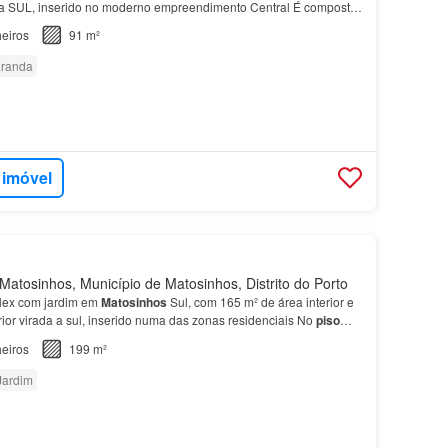
 a SUL, inserido no moderno empreendimento Central É composto
uite, sala com kitchette e lavandaria,…
eiros
91 m²
randa
 imóvel
atosinhos, Município de Matosinhos, Distrito do Porto
ex com jardim em
Matosinhos
Sul, com 165 m² de área interior e
ior virada a sul, inserido numa das zonas residenciais No
piso
se a zona mais privada da habitação, com…
eiros
199 m²
Jardim