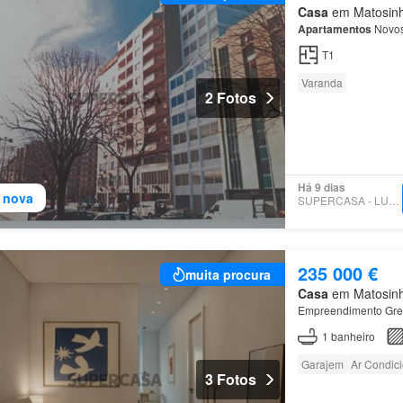
Casa
em Matosinho
Apartamentos
Novo
T1
Varanda
2 Fotos
Há 9 dias
 nova
SUPERCASA - LUCRIDEAL
235 000 €
muita procura
Casa
em Matosinho
Empreendimento Gree
1
banheiro
Garajem
Ar Condic
3 Fotos