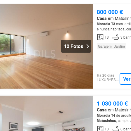
800 000 €
Casa
em Matosinho
Moradia
T3
com jardi
e nunca habitada, com
contemporâneas con
T3
3
banh
12 Fotos
Garajem
Jardim
Há 20 dias
Ver
LUXURYESTATE
1 030 000 €
Casa
em Matosinho
Moradia
T4
de arquit
Matosinhos
, comple
grandes diferenciais
T3
6
banh