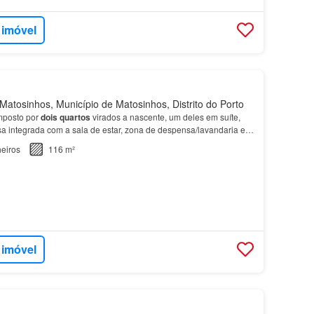
 imóvel
atosinhos, Município de Matosinhos, Distrito do Porto
posto por
dois quartos
virados a nascente, um deles em suíte,
 integrada com a sala de estar, zona de despensa/lavandaria e
distribuídas de forma funcional.…
eiros
116 m²
 imóvel