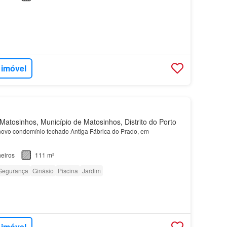
 imóvel
atosinhos, Município de Matosinhos, Distrito do Porto
ovo condomínio fechado Antiga Fábrica do Prado, em
eiros
111 m²
Segurança
Ginásio
Piscina
Jardim
 imóvel