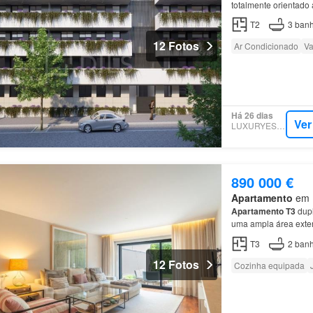
totalmente orientado
por
dois quartos
em s
T2
3
banh
12 Fotos
Ar Condicionado
Va
Há 26 dias
Ver
LUXURYESTATE
890 000 €
Apartamento
em M
Apartamento
T3
dupl
uma ampla área exter
superior desenvolve-
T3
2
banh
12 Fotos
Cozinha equipada