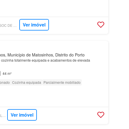
Ver imóvel
SUPERCASA - HED SOC DE MEDIAÇÃO IMOBILIARIA LDA
s, Município de Matosinhos, Distrito do Porto
cozinha totalmente equipada e acabamentos de elevada
44 m²
ionado
Cozinha equipada
Parcialmente mobiliado
Ver imóvel
SUPERCASA - SAVILLS PORTUGAL