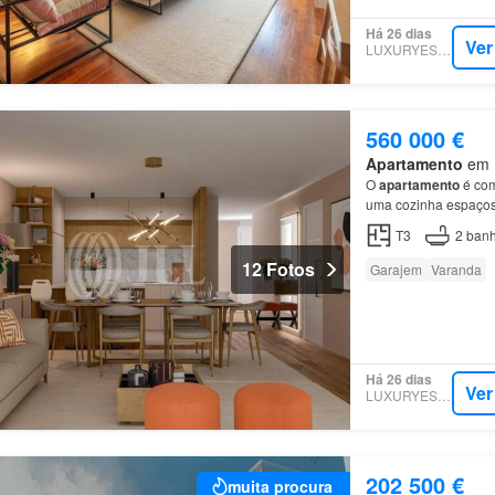
Há 26 dias
Ver
LUXURYESTATE
560 000 €
Apartamento
em M
O
apartamento
é com
uma cozinha espaçosa
duas
casas
de banho 
T3
2
banh
12 Fotos
Garajem
Varanda
Há 26 dias
Ver
LUXURYESTATE
202 500 €
muita procura