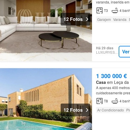
varanda, inserida e
Inserido num condomí
T3
4
banh
12 Fotos
Garajem
Varanda
Há 29 dias
Ver
LUXURYESTATE
1 300 000 €
Casa
em Leça da P
A apenas 400 metros
cuidadosamente pre
T8
4
banh
12 Fotos
Ar Condicionado
Pi