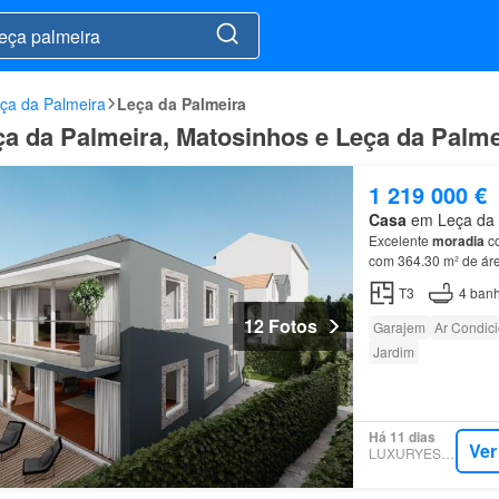
ça da Palmeira
Leça da Palmeira
a da Palmeira, Matosinhos e Leça da Palme
1 219 000 €
Casa
em Leça da P
Excelente
moradia
co
com 364.30 m² de áre
equipada com materia
T3
4
banh
12 Fotos
Garajem
Ar Condic
Jardim
Há 11 dias
Ver
LUXURYESTATE