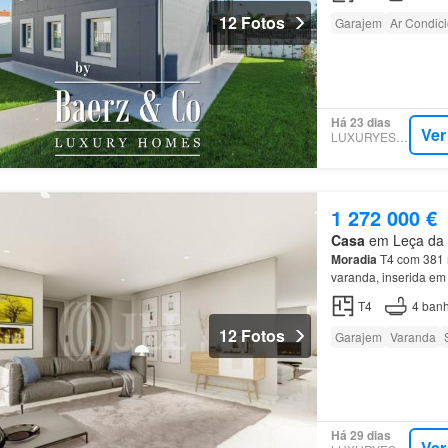
12 Fotos
Garajem
Ar Condic
Há 23 dias
Ver
LUXURYESTATE
1 272 000 €
Casa
em Leça da P
Moradia
T4 com 381 m
varanda, inserida e
Inserido num condomí
T4
4
banh
12 Fotos
Garajem
Varanda
Há 29 dias
Ver