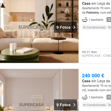
Casa
em Leça da P
Apartamento T0 com 3
da
Palmeira
, num ed
situa-se junto ao fort
1
banheiro
9 Fotos
Ar Condicionado
Te
Há 21 dias
240 000 €
Casa
em Leça da P
Apartamento T0 no ce
m2, inserido num con
privado composto por
1
banheiro
9 Fotos
Ar Condicionado
Te