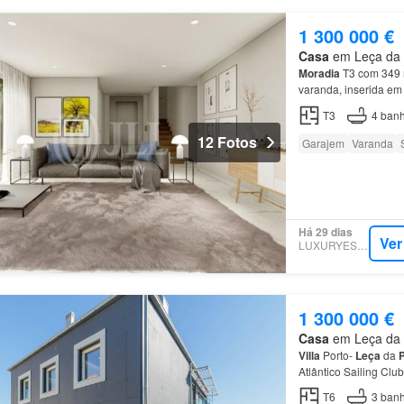
1 300 000 €
Casa
em Leça da P
Moradia
T3 com 349 m
varanda, inserida e
Inserido num condomí
T3
4
banh
12 Fotos
Garajem
Varanda
Há 29 dias
Ver
LUXURYESTATE
1 300 000 €
Casa
em Leça da P
Villa
Porto-
Leça
da
Atlântico Sailing Club
três
casas
de banho p
T6
3
banh