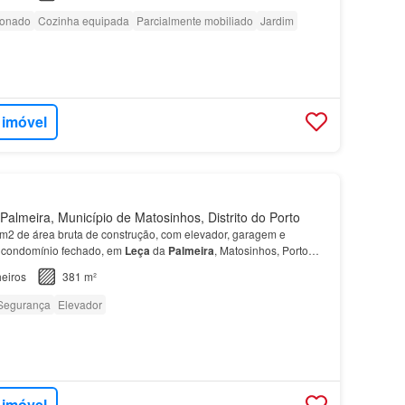
ionado
Cozinha equipada
Parcialmente mobiliado
Jardim
 imóvel
almeira, Município de Matosinhos, Distrito do Porto
2 de área bruta de construção, com elevador, garagem e
m condomínio fechado, em
Leça
da
Palmeira
, Matosinhos, Porto
nio fechado, possui uma localização privilegiada,…
eiros
381 m²
Segurança
Elevador
 imóvel