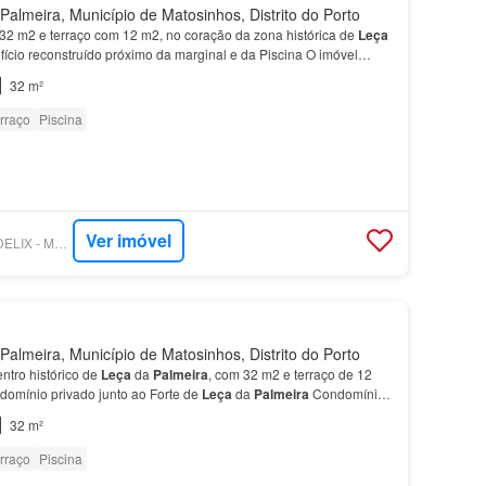
almeira, Município de Matosinhos, Distrito do Porto
2 m2 e terraço com 12 m2, no coração da zona histórica de
Leça
ifício reconstruído próximo da marginal e da Piscina O imóvel
e de
Leça
da
Palmeira
, a 200 metros da…
32 m²
rraço
Piscina
Ver imóvel
SUPERCASA - CONDELIX - MEDIAÇÃO IMOBILIÁRIA, UNIPESSOAL, LDA
almeira, Município de Matosinhos, Distrito do Porto
ntro histórico de
Leça
da
Palmeira
, com 32 m2 e terraço de 12
domínio privado junto ao Forte de
Leça
da
Palmeira
Condomínio
 15 habitações, situado junto ao Forte de…
32 m²
rraço
Piscina