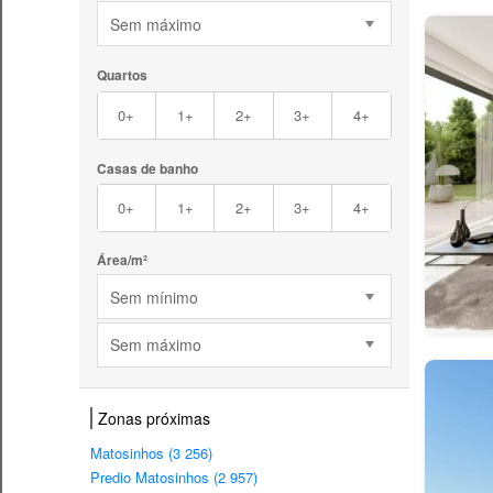
Sem máximo
Quartos
0+
1+
2+
3+
4+
Casas de banho
0+
1+
2+
3+
4+
Área/m²
Sem mínimo
Sem máximo
Zonas próximas
Matosinhos (3 256)
Predio Matosinhos (2 957)