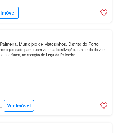
 imóvel
almeira, Município de Matosinhos, Distrito do Porto
nto pensado para quem valoriza localização, qualidade de vida
ontemporânea, no coração de
Leça
da
Palmeira
…
Ver imóvel
- EXP PORTUGAL