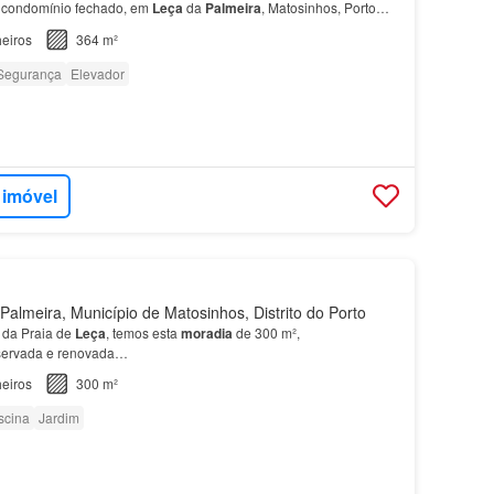
m condomínio fechado, em
Leça
da
Palmeira
, Matosinhos, Porto
nio fechado, possui uma localização privilegiada,…
eiros
364 m²
Segurança
Elevador
 imóvel
almeira, Município de Matosinhos, Distrito do Porto
 da Praia de
Leça
, temos esta
moradia
de 300 m²,
servada e renovada…
eiros
300 m²
scina
Jardim