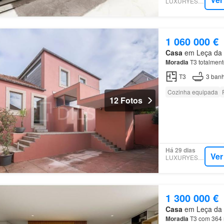
LUXURYESTATE
1 060 000 €
Casa
em Leça da P
Moradia
T3 totalmen
T3
3
banh
Cozinha equipada
12 Fotos
Há 29 dias
Ver
LUXURYESTATE
1 300 000 €
Casa
em Leça da P
Moradia
T3 com 364 m