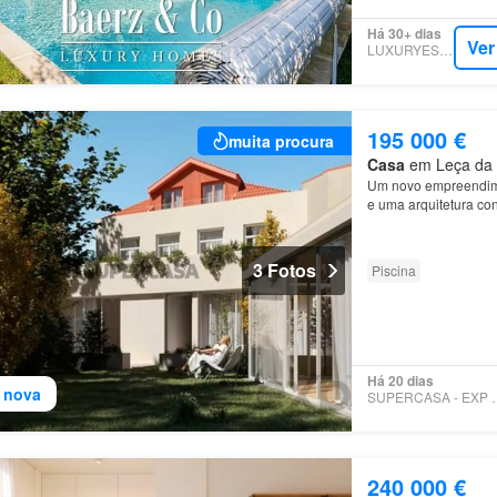
Há 30+ dias
Ver
LUXURYESTATE
195 000 €
muita procura
Casa
em Leça da P
Um novo empreendime
e uma arquitetura c
3 Fotos
Piscina
Há 20 dias
 nova
SUPERCASA 
240 000 €