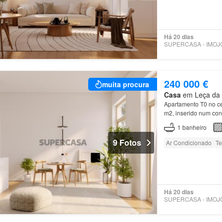
Há 20 dias
240 000 €
muita procura
Casa
em Leça da P
Apartamento T0 no ce
m2, inserido num con
privado composto por
1
banheiro
9 Fotos
Ar Condicionado
Te
Há 20 dias