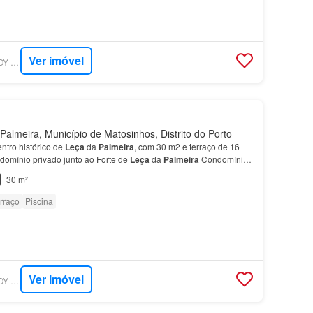
Ver imóvel
SUPERCASA - IMOJOY REAL ESTATE
almeira, Município de Matosinhos, Distrito do Porto
ntro histórico de
Leça
da
Palmeira
, com 30 m2 e terraço de 16
domínio privado junto ao Forte de
Leça
da
Palmeira
Condomínio
 15 habitações, situado junto ao Forte de…
30 m²
rraço
Piscina
Ver imóvel
SUPERCASA - IMOJOY REAL ESTATE