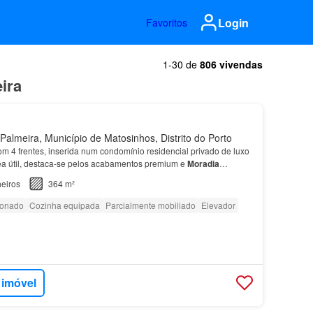
Login
Favoritos
1-30 de
806 vivendas
ira
almeira, Município de Matosinhos, Distrito do Porto
m 4 frentes, inserida num condomínio residencial privado de luxo
a útil, destaca-se pelos acabamentos premium e
Moradia
is de elevada qualidade constituída por 3 exc…
eiros
364 m²
ionado
Cozinha equipada
Parcialmente mobiliado
Elevador
 imóvel