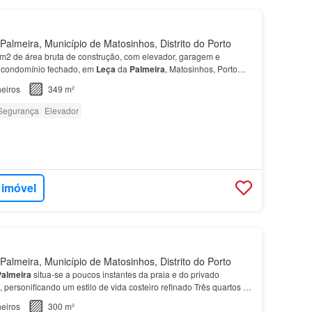
almeira, Município de Matosinhos, Distrito do Porto
2 de área bruta de construção, com elevador, garagem e
m condomínio fechado, em
Leça
da
Palmeira
, Matosinhos, Porto
nio fechado, possui uma localização privilegiada,…
eiros
349 m²
Segurança
Elevador
 imóvel
almeira, Município de Matosinhos, Distrito do Porto
Palmeira
situa-se a poucos instantes da praia e do privado
, personificando um estilo de vida costeiro refinado Três quartos e
roporcionam flexibilidade e privac…
eiros
300 m²