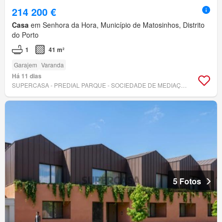
214 200 €
Casa
em Senhora da Hora, Município de Matosinhos, Distrito
do Porto
1
41 m²
Garajem
Varanda
Há 11 dias
SUPERCASA - PREDIAL PARQUE - SOCIEDADE DE MEDIAÇÃO IMOBILIÁRIA, LDA.
5 Fotos