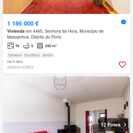
1 195 000 €
Vivienda
em 4465, Senhora da Hora, Município de
Matosinhos, Distrito do Porto
T6
5
280 m²
Garajem
Escritório
Jardim
Há 9 dias
GREEN-ACRES
12 Fotos