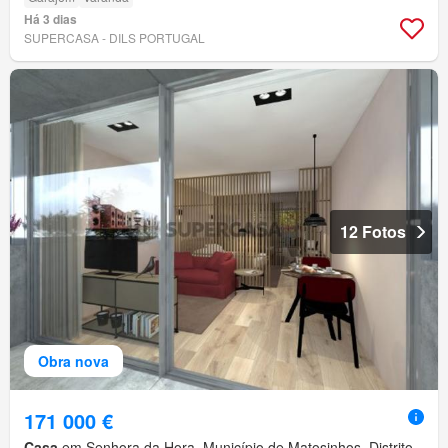
Há 3 dias
SUPERCASA - DILS PORTUGAL
12 Fotos
Obra nova
171 000 €
Casa
em Senhora da Hora, Município de Matosinhos, Distrito