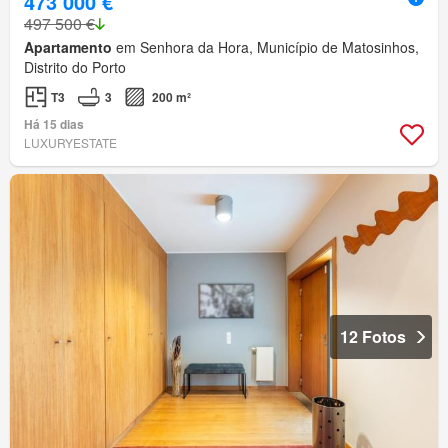
473 000 €
497 500 €
Apartamento
em Senhora da Hora, Município de Matosinhos,
Distrito do Porto
T3
3
200 m²
Há 15 dias
LUXURYESTATE
12 Fotos