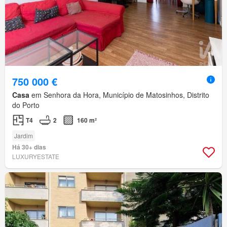
750 000 €
Casa
em Senhora da Hora, Município de Matosinhos, Distrito
do Porto
T4
2
160 m²
Jardim
Há 30+ dias
LUXURYESTATE