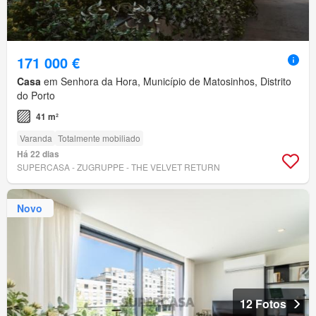
171 000 €
Casa
em Senhora da Hora, Município de Matosinhos, Distrito
do Porto
41 m²
Varanda
Totalmente mobiliado
Há 22 dias
SUPERCASA - ZUGRUPPE - THE VELVET RETURN
Novo
12 Fotos