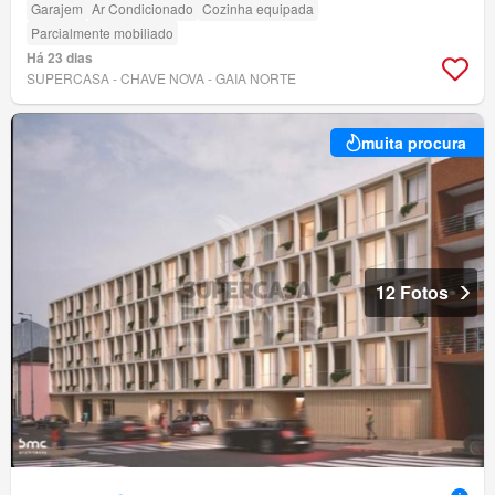
Garajem
Ar Condicionado
Cozinha equipada
Parcialmente mobiliado
Há 23 dias
SUPERCASA - CHAVE NOVA - GAIA NORTE
muita procura
12 Fotos