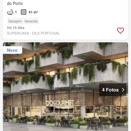
do Porto
1
41 m²
Garajem
Varanda
Há 18 dias
SUPERCASA - DILS PORTUGAL
Novo
4 Fotos