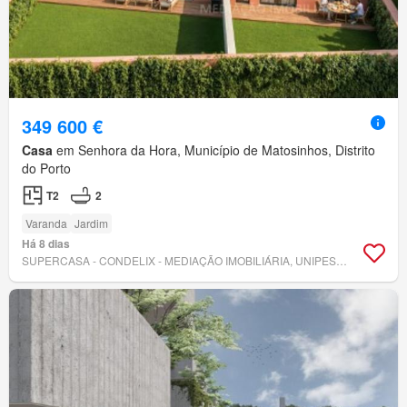
349 600 €
Casa
em Senhora da Hora, Município de Matosinhos, Distrito
do Porto
T2
2
Varanda
Jardim
Há 8 dias
SUPERCASA - CONDELIX - MEDIAÇÃO IMOBILIÁRIA, UNIPESSOAL, LDA