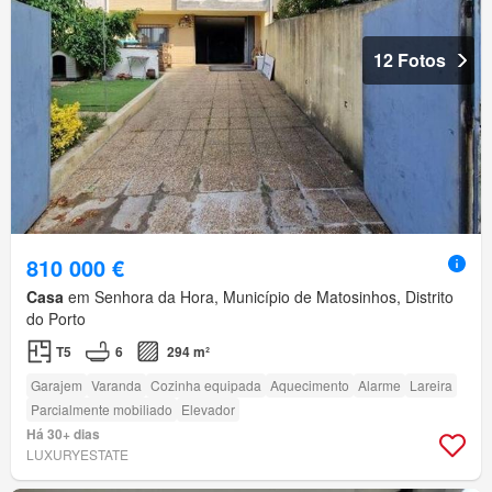
12 Fotos
810 000 €
Casa
em Senhora da Hora, Município de Matosinhos, Distrito
do Porto
T5
6
294 m²
Garajem
Varanda
Cozinha equipada
Aquecimento
Alarme
Lareira
Parcialmente mobiliado
Elevador
Há 30+ dias
LUXURYESTATE