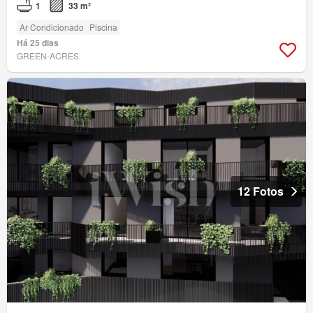
1
33 m²
Ar Condicionado
Piscina
Há 25 dias
GREEN-ACRES
12 Fotos