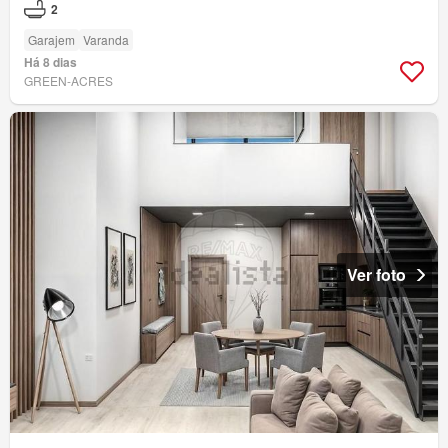
2
Garajem
Varanda
Há 8 dias
GREEN-ACRES
Ver foto