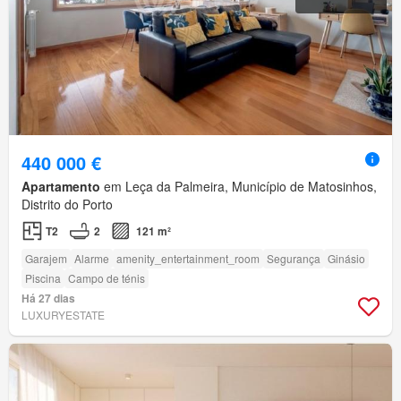
440 000 €
Apartamento
em Leça da Palmeira, Município de Matosinhos,
Distrito do Porto
T2
2
121 m²
Garajem
Alarme
amenity_entertainment_room
Segurança
Ginásio
Piscina
Campo de ténis
Há 27 dias
LUXURYESTATE