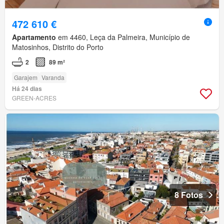
472 610 €
Apartamento
em 4460, Leça da Palmeira, Município de
Matosinhos, Distrito do Porto
2
89 m²
Garajem
Varanda
Há 24 dias
GREEN-ACRES
8 Fotos