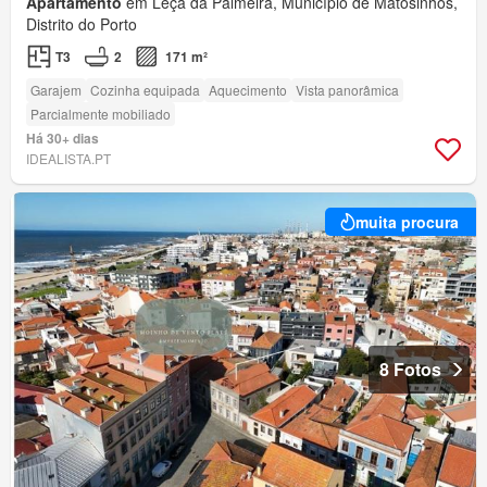
Apartamento
em Leça da Palmeira, Município de Matosinhos,
Distrito do Porto
T3
2
171 m²
Garajem
Cozinha equipada
Aquecimento
Vista panorâmica
Parcialmente mobiliado
Há 30+ dias
IDEALISTA.PT
muita procura
8 Fotos