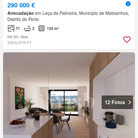
290 000 €
Arrecadação
em Leça da Palmeira, Município de Matosinhos,
Distrito do Porto
T1
2
128 m²
Há 30+ dias
IDEALISTA.PT
12 Fotos