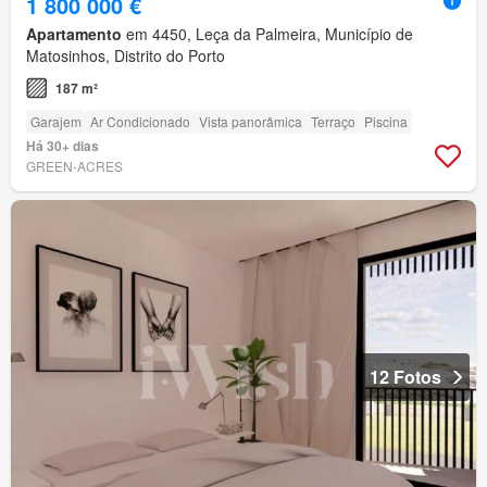
1 800 000 €
Apartamento
em 4450, Leça da Palmeira, Município de
Matosinhos, Distrito do Porto
187 m²
Garajem
Ar Condicionado
Vista panorâmica
Terraço
Piscina
Há 30+ dias
GREEN-ACRES
12 Fotos