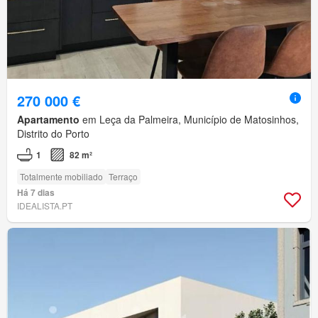
270 000 €
Apartamento
em Leça da Palmeira, Município de Matosinhos,
Distrito do Porto
1
82 m²
Totalmente mobiliado
Terraço
Há 7 dias
IDEALISTA.PT