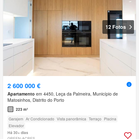
12 Fotos
2 600 000 €
Apartamento
em 4450, Leça da Palmeira, Município de
Matosinhos, Distrito do Porto
223 m²
Garajem
Ar Condicionado
Vista panorâmica
Terraço
Piscina
Elevador
Há 30+ dias
GREEN-ACRES