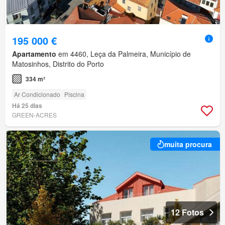
195 000 €
Apartamento
em 4460, Leça da Palmeira, Município de
Matosinhos, Distrito do Porto
334 m²
Ar Condicionado
Piscina
Há 25 dias
GREEN-ACRES
muita procura
12 Fotos