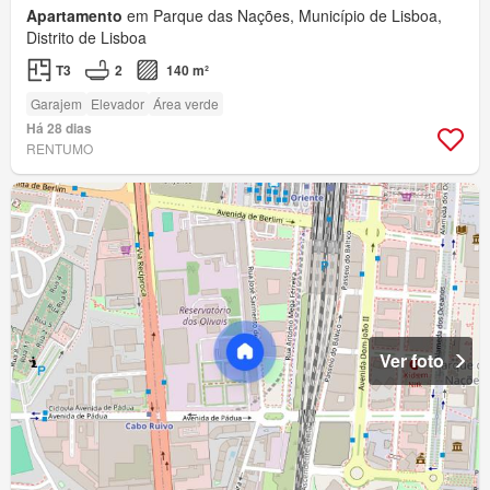
Apartamento
em Parque das Nações, Município de Lisboa,
Distrito de Lisboa
T3
2
140 m²
Garajem
Elevador
Área verde
Há 28 dias
RENTUMO
Ver foto