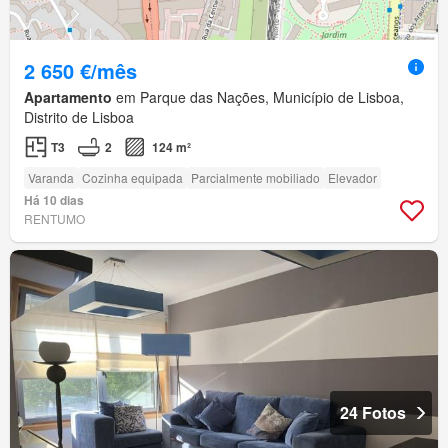
2 650 €/mês
Apartamento
em Parque das Nações, Município de Lisboa,
Distrito de Lisboa
T3
2
124 m²
Varanda
Cozinha equipada
Parcialmente mobiliado
Elevador
Há 10 dias
RENTUMO
24 Fotos