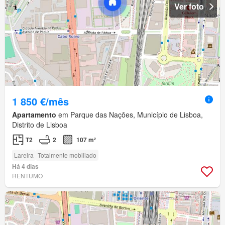
Ver foto
1 850 €/mês
Apartamento
em Parque das Nações, Município de Lisboa,
Distrito de Lisboa
T2
2
107 m²
Lareira
Totalmente mobiliado
Há 4 dias
RENTUMO