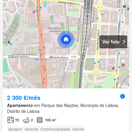
Ver foto
2 300 €/mês
Apartamento
em Parque das Nações, Município de Lisboa,
Distrito de Lisboa
T2
2
105 m²
Garajem
Varanda
Cozinha equipada
Alarme