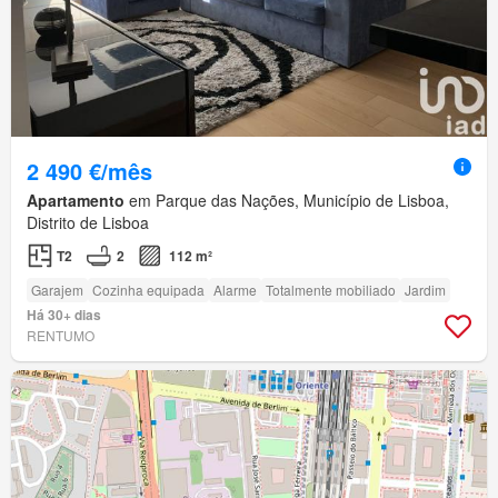
2 490 €/mês
Apartamento
em Parque das Nações, Município de Lisboa,
Distrito de Lisboa
T2
2
112 m²
Garajem
Cozinha equipada
Alarme
Totalmente mobiliado
Jardim
Há 30+ dias
RENTUMO