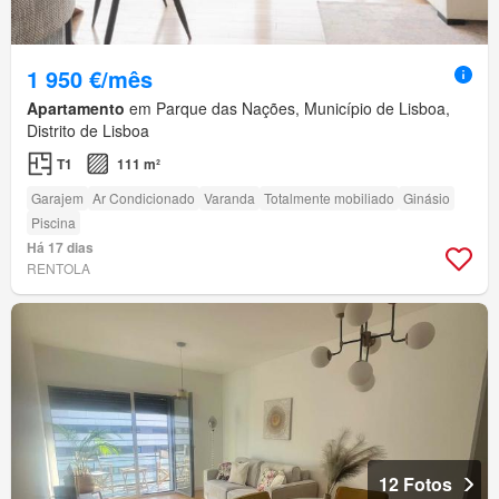
1 950 €/mês
Apartamento
em Parque das Nações, Município de Lisboa,
Distrito de Lisboa
T1
111 m²
Garajem
Ar Condicionado
Varanda
Totalmente mobiliado
Ginásio
Piscina
Há 17 dias
RENTOLA
12 Fotos