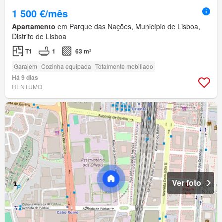
1 500 €/mês
Apartamento
em Parque das Nações, Município de Lisboa,
Distrito de Lisboa
T1
1
63 m²
Garajem
Cozinha equipada
Totalmente mobiliado
Há 9 dias
RENTUMO
Ver foto