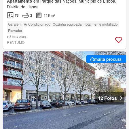
Apartamento
em Parque das Nações, Município de Lisboa,
Distrito de Lisboa
T3
2
118 m²
Garajem
Ar Condicionado
Cozinha equipada
Totalmente mobiliado
Elevador
Há 30+ dias
RENTUMO
muita procura
12 Fotos