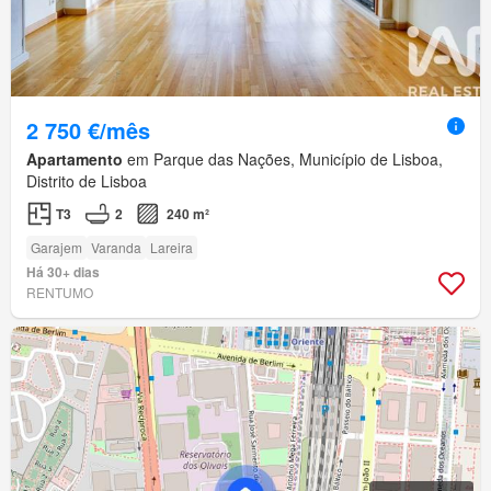
2 750 €/mês
Apartamento
em Parque das Nações, Município de Lisboa,
Distrito de Lisboa
T3
2
240 m²
Garajem
Varanda
Lareira
Há 30+ dias
RENTUMO