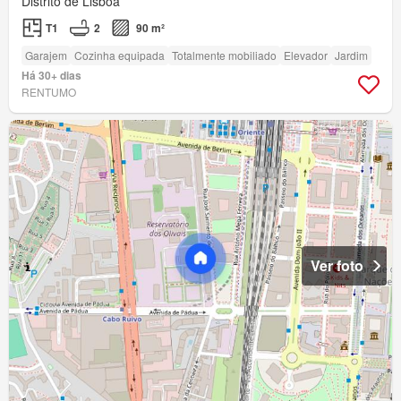
Distrito de Lisboa
T1
2
90 m²
Garajem
Cozinha equipada
Totalmente mobiliado
Elevador
Jardim
Há 30+ dias
RENTUMO
Ver foto