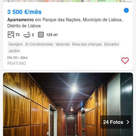
3 500 €/mês
Apartamento
em Parque das Nações, Município de Lisboa,
Distrito de Lisboa
T3
2
125 m²
Garajem
Ar Condicionado
Varanda
Área das crianças
Elevador
Jardim
Há 30+ dias
RENTUMO
24 Fotos