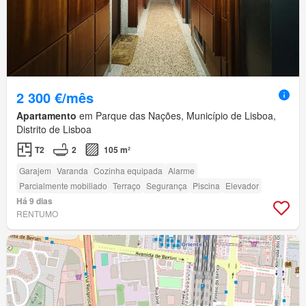
2 300 €/mês
Apartamento
em Parque das Nações, Município de Lisboa,
Distrito de Lisboa
T2
2
105 m²
Garajem
Varanda
Cozinha equipada
Alarme
Parcialmente mobiliado
Terraço
Segurança
Piscina
Elevador
Há 9 dias
RENTUMO