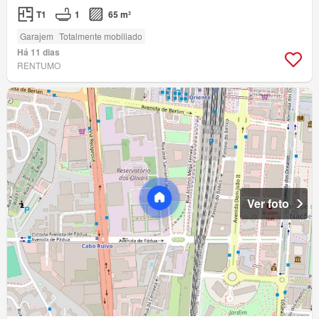
T1
1
65 m²
Garajem
Totalmente mobiliado
Há 11 dias
RENTUMO
Ver foto