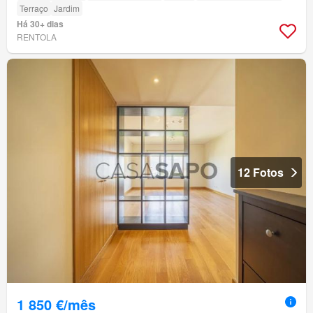
Terraço
Jardim
Há 30+ dias
RENTOLA
12 Fotos
1 850 €/mês