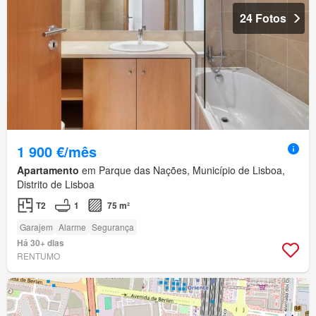
24 Fotos
1 900 €/mês
Apartamento
em Parque das Nações, Município de Lisboa,
Distrito de Lisboa
T2
1
75 m²
Garajem
Alarme
Segurança
Há 30+ dias
RENTUMO