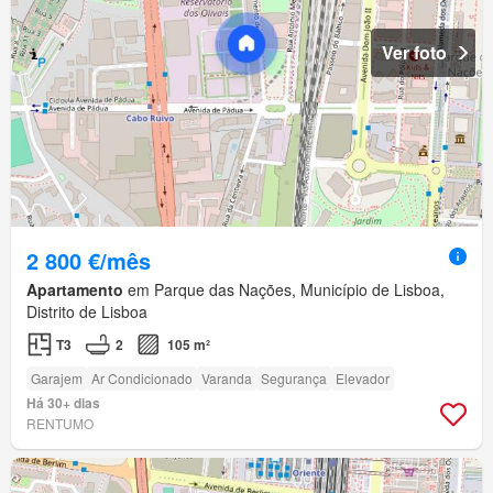
Ver foto
2 800 €/mês
Apartamento
em Parque das Nações, Município de Lisboa,
Distrito de Lisboa
T3
2
105 m²
Garajem
Ar Condicionado
Varanda
Segurança
Elevador
Há 30+ dias
RENTUMO