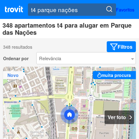
Favoritos
348 apartamentos t4 para alugar em Parque
das Nações
Filtros
348 resultados
Ordenar por
Novo
muita procura
Ver foto