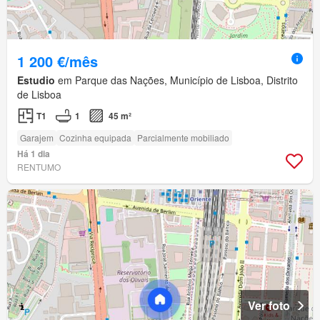
1 200 €/mês
Estudio
em Parque das Nações, Município de Lisboa, Distrito
de Lisboa
T1
1
45 m²
Garajem
Cozinha equipada
Parcialmente mobiliado
Há 1 dia
RENTUMO
Ver foto