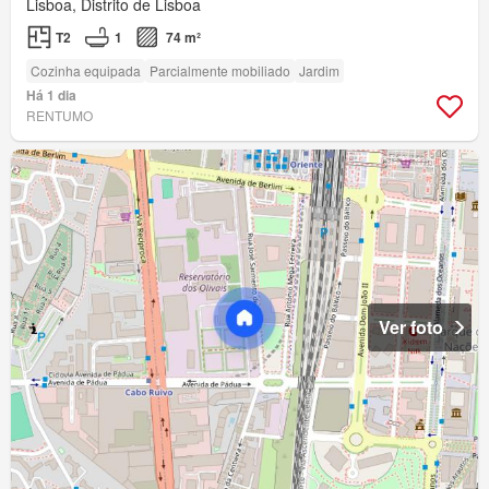
Lisboa, Distrito de Lisboa
T2
1
74 m²
Cozinha equipada
Parcialmente mobiliado
Jardim
Há 1 dia
RENTUMO
Ver foto