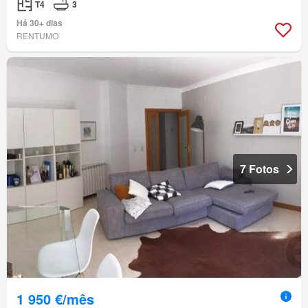
T4
3
Há 30+ dias
RENTUMO
7 Fotos
1 950 €/mês