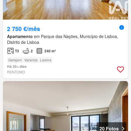
2 750 €/mês
Apartamento
em Parque das Nações, Município de Lisboa,
Distrito de Lisboa
T3
2
240 m²
Garajem
Varanda
Lareira
Há 30+ dias
RENTUMO
20 Fotos