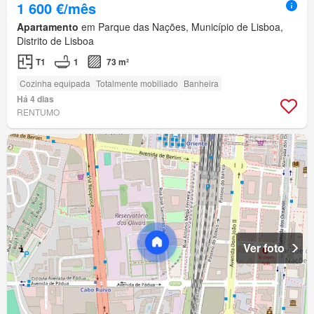
1 600 €/mês
Apartamento
em Parque das Nações, Município de Lisboa,
Distrito de Lisboa
T1
1
73 m²
Cozinha equipada
Totalmente mobiliado
Banheira
Há 4 dias
RENTUMO
Ver foto