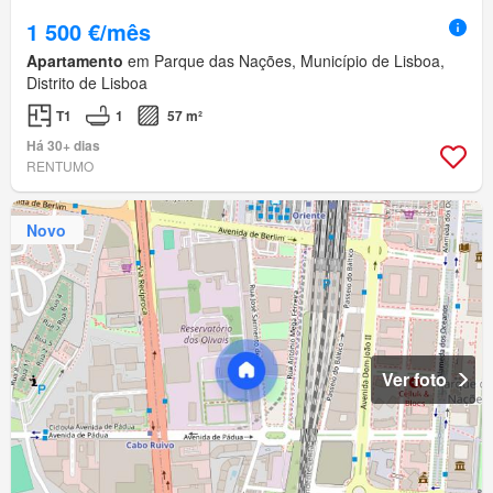
1 500 €/mês
Apartamento
em Parque das Nações, Município de Lisboa,
Distrito de Lisboa
T1
1
57 m²
Há 30+ dias
RENTUMO
Novo
Ver foto