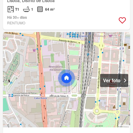
Lisboa, Distrito de Lisboa
T1
1
64 m²
Há 30+ dias
RENTUMO
Ver foto