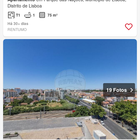
Distrito de Lisboa
T1
1
75 m²
Há 30+ dias
RENTUMO
19 Fotos