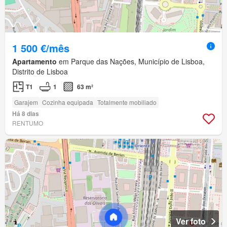
1 500 €/mês
Apartamento
em Parque das Nações, Município de Lisboa,
Distrito de Lisboa
T1
1
63 m²
Garajem
Cozinha equipada
Totalmente mobiliado
Há 8 dias
RENTUMO
Ver foto