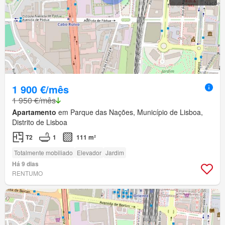
1 900 €/mês
1 950 €/mês
Apartamento
em Parque das Nações, Município de Lisboa,
Distrito de Lisboa
T2
1
111 m²
Totalmente mobiliado
Elevador
Jardim
Há 9 dias
RENTUMO