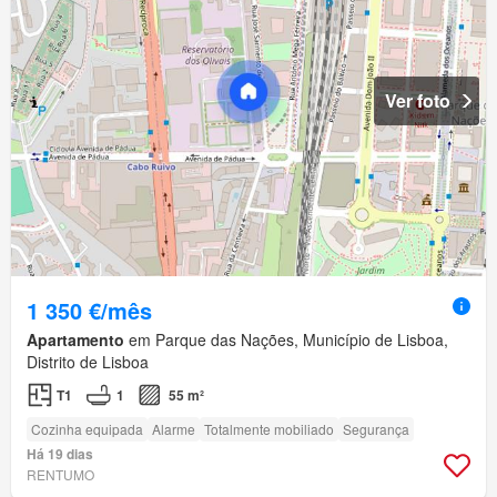
Ver foto
1 350 €/mês
Apartamento
em Parque das Nações, Município de Lisboa,
Distrito de Lisboa
T1
1
55 m²
Cozinha equipada
Alarme
Totalmente mobiliado
Segurança
Há 19 dias
RENTUMO