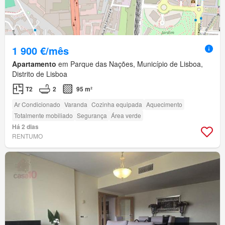
1 900 €/mês
Apartamento
em Parque das Nações, Município de Lisboa,
Distrito de Lisboa
T2
2
95 m²
Ar Condicionado
Varanda
Cozinha equipada
Aquecimento
Totalmente mobiliado
Segurança
Área verde
Há 2 dias
RENTUMO