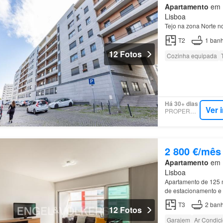
Apartamento
em P
Lisboa
Tejo na zona Norte n
T2
1
banh
12 Fotos
Cozinha equipada
Há 30+ dias
Ver 
PROPERSTAR
2 800 €/mês
Apartamento
em P
Lisboa
Apartamento de 125 
de estacionamento e
T3
2
banh
12 Fotos
Garajem
Ar Condic