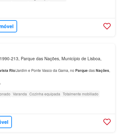
imóvel
990-213, Parque das Nações, Município de Lisboa,
vista
Rio
/Jardim e Ponte Vasco da Gama, no
Parque
das
Nações
,
²
ionado
Varanda
Cozinha equipada
Totalmente mobiliado
óvel