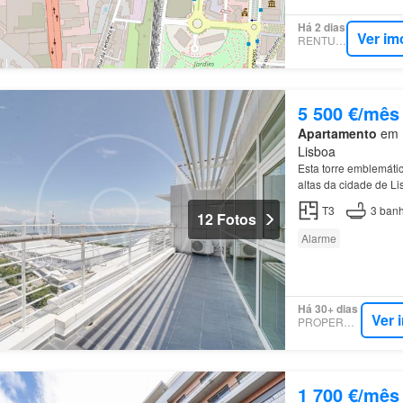
Há 2 dias
Ver im
RENTUMO
5 500 €/mês
Apartamento
em P
Lisboa
Esta torre emblemátic
altas da cidade de L
fabulosa e desafoga
T3
3
banh
12 Fotos
Alarme
Há 30+ dias
Ver 
PROPERSTAR
1 700 €/mês