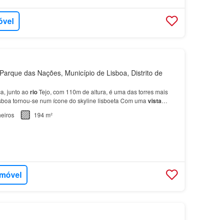
óvel
arque das Nações, Município de Lisboa, Distrito de
a, junto ao
rio
Tejo, com 110m de altura, é uma das torres mais
isboa tornou-se num ícone do skyline lisboeta Com uma
vista
da para o
rio
Tejo, para a cidade e com g…
eiros
194 m²
imóvel