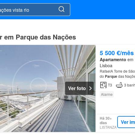
gar em Parque das Nações
5 500 €/mês
Apartamento
em P
Lisboa
RafaelA Torre de São 
do
Parque
das Nações
fabulosa e desafoga
T3
3
banh
Ver foto
Alarme
Há 30+
Ver i
dias
LISTANZA