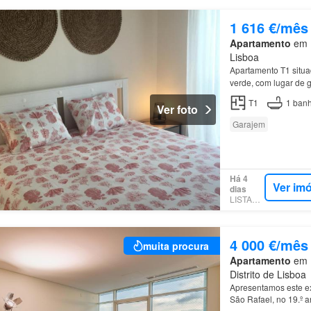
1 616 €/mês
Apartamento
em P
Lisboa
Apartamento T1 situ
verde, com lugar de 
T1
1
banh
Ver foto
Garajem
Há 4
Ver im
dias
LISTANZA
4 000 €/mês
muita procura
Apartamento
em 1
Distrito de Lisboa
Apresentamos este ex
São Rafael, no 19.º 