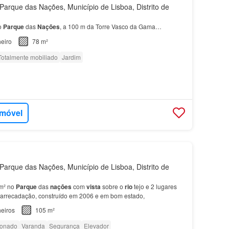
arque das Nações, Município de Lisboa, Distrito de
o
Parque
das
Nações
, a 100 m da Torre Vasco da Gama…
eiro
78 m²
Totalmente mobiliado
Jardim
imóvel
arque das Nações, Município de Lisboa, Distrito de
m² no
Parque
das
nações
com
vista
sobre o
rio
tejo e 2 lugares
 arrecadação, construído em 2006 e em bom estado,
eiros
105 m²
ionado
Varanda
Segurança
Elevador