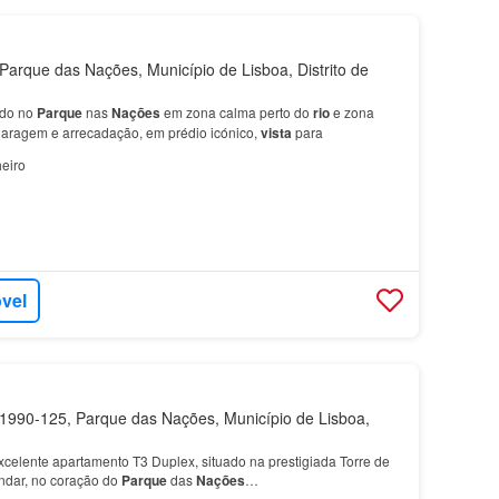
arque das Nações, Município de Lisboa, Distrito de
ado no
Parque
nas
Nações
em zona calma perto do
rio
e zona
garagem e arrecadação, em prédio icónico,
vista
para
eiro
óvel
990-125, Parque das Nações, Município de Lisboa,
celente apartamento T3 Duplex, situado na prestigiada Torre de
andar, no coração do
Parque
das
Nações
…