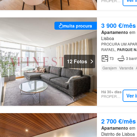
PROPERSTAR
3 900 €/mês
muita procura
Apartamento
em P
Lisboa
PROCURA UM APA
RAFAEL,
PARQUE
N
EXPOSIÇÃO SOLAR/
T3
3
banh
no
Parque
das
Naçõ
12 Fotos
Garajem
Varanda
Há 30+ dias
Ver 
PROPERSTAR
2 700 €/mês
Apartamento
em 1
Distrito de Lisboa