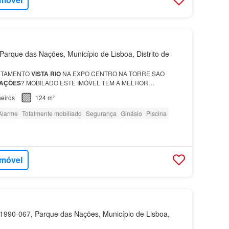
arque das Nações, Município de Lisboa, Distrito de
RTAMENTO
VISTA
RIO
NA EXPO CENTRO NA TORRE SAO
AÇÕES
? MOBILADO ESTE IMÓVEL TEM A MELHOR
VISTA
DA TIPOLOGIA T3 Apartamento T3 Duplex com
Vista
Rio
,
eiros
124 m²
es
em Condomín…
Alarme
Totalmente mobiliado
Segurança
Ginásio
Piscina
imóvel
990-067, Parque das Nações, Município de Lisboa,