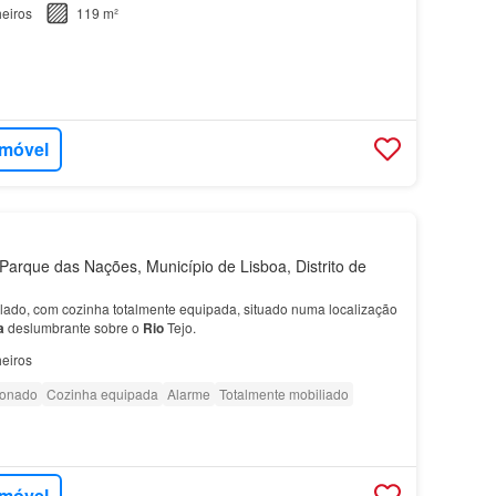
eiros
119 m²
imóvel
arque das Nações, Município de Lisboa, Distrito de
ado, com cozinha totalmente equipada, situado numa localização
a
deslumbrante sobre o
Rio
Tejo.
eiros
ionado
Cozinha equipada
Alarme
Totalmente mobiliado
imóvel