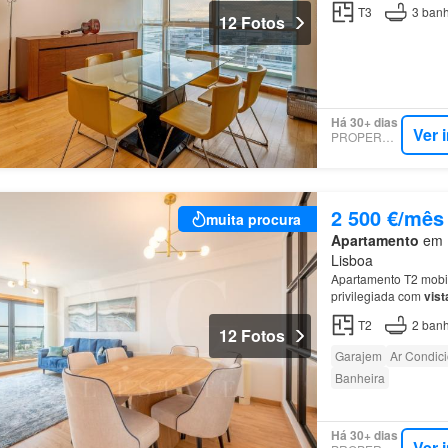
T3
3
banh
12 Fotos
Há 30+ dias
Ver 
PROPERSTAR
2 500 €/mês
muita procura
Apartamento
em P
Lisboa
Apartamento T2 mobil
privilegiada com
vist
T2
2
banh
12 Fotos
Garajem
Ar Condic
Banheira
Há 30+ dias
Ver 