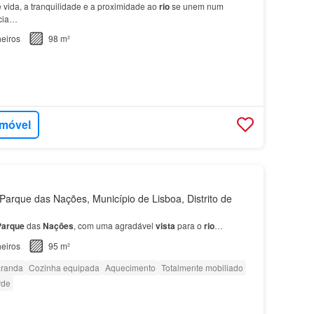
 vida, a tranquilidade e a proximidade ao
rio
se unem num
cia…
eiros
98 m²
imóvel
arque das Nações, Município de Lisboa, Distrito de
Parque
das
Nações
, com uma agradável
vista
para o
rio
…
eiros
95 m²
randa
Cozinha equipada
Aquecimento
Totalmente mobiliado
rde