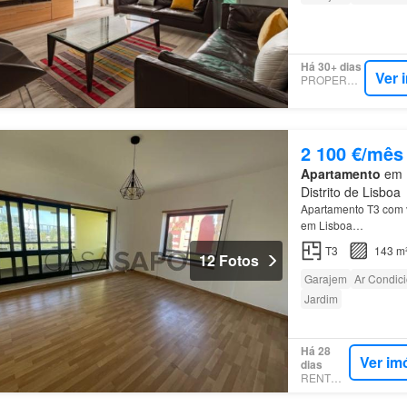
Há 30+ dias
Ver 
PROPERSTAR
2 100 €/mês
Apartamento
em 1
Distrito de Lisboa
Apartamento T3 com
em Lisboa…
T3
143 m
12 Fotos
Garajem
Ar Condic
Jardim
Há 28
Ver im
dias
RENTOLA