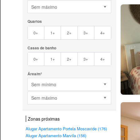
Sem máximo
Quartos
0+
1+
2+
3+
4+
Casas de banho
0+
1+
2+
3+
4+
Área/m²
Sem mínimo
Sem máximo
Zonas próximas
Alugar Apartamento Portela Moscavide (176)
Alugar Apartamento Marvila (156)