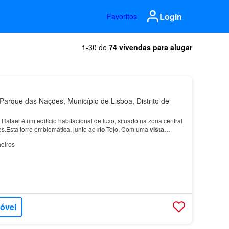
Login
Favoritos
1-30 de
74 vivendas para alugar
arque das Nações, Município de Lisboa, Distrito de
Rafael é um edifício habitacional de luxo, situado na zona central
.Esta torre emblemática, junto ao
rio
Tejo, Com uma
vista
da para o
rio
Tejo, para a cidade e com…
eiros
móvel