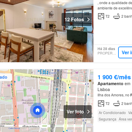
, onde a qualidade de
ambiente de excelên
T2
2
banh
12 Fotos
Há 28 dias
Ver 
PROPERSTAR
1 900 €/mês
zado
Apartamento
em P
Lisboa
Ilha dos Amores, no
T2
2
banh
Ver foto
Ar Condicionado
Va
Segurança
Área ve