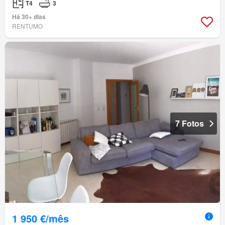
T4
3
Há 30+ dias
RENTUMO
7 Fotos
1 950 €/mês