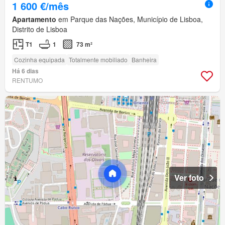
1 600 €/mês
Apartamento
em Parque das Nações, Município de Lisboa,
Distrito de Lisboa
T1
1
73 m²
Cozinha equipada
Totalmente mobiliado
Banheira
Há 6 dias
RENTUMO
Ver foto