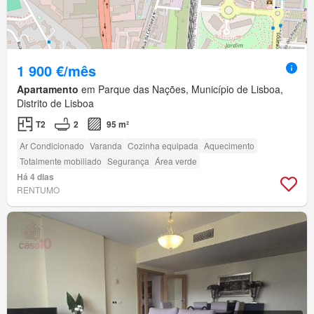
1 900 €/mês
Apartamento
em Parque das Nações, Município de Lisboa,
Distrito de Lisboa
T2
2
95 m²
Ar Condicionado
Varanda
Cozinha equipada
Aquecimento
Totalmente mobiliado
Segurança
Área verde
Há 4 dias
RENTUMO