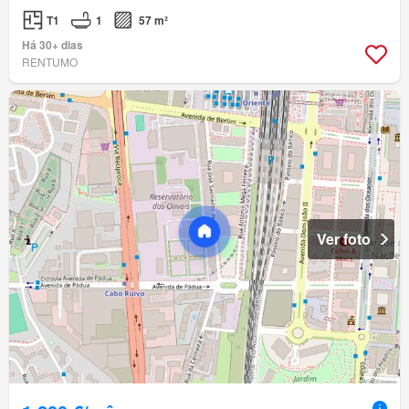
T1
1
57 m²
Há 30+ dias
RENTUMO
Ver foto