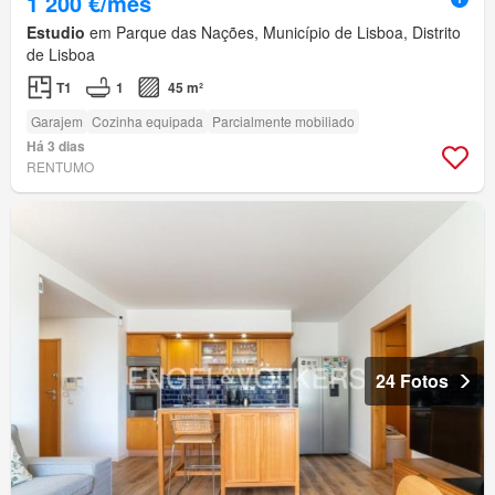
1 200 €/mês
Estudio
em Parque das Nações, Município de Lisboa, Distrito
de Lisboa
T1
1
45 m²
Garajem
Cozinha equipada
Parcialmente mobiliado
Há 3 dias
RENTUMO
24 Fotos