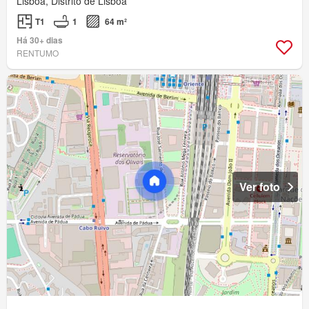
Lisboa, Distrito de Lisboa
T1
1
64 m²
Há 30+ dias
RENTUMO
Ver foto