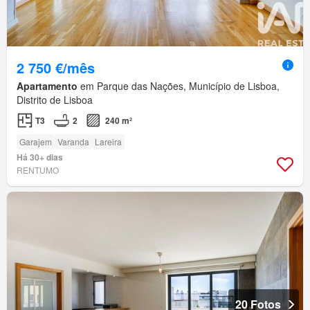
2 750 €/mês
Apartamento
em Parque das Nações, Município de Lisboa,
Distrito de Lisboa
T3
2
240 m²
Garajem
Varanda
Lareira
Há 30+ dias
RENTUMO
20 Fotos