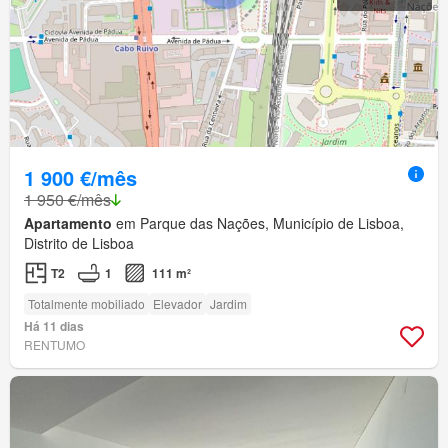
1 900 €/mês
1 950 €/mês
Apartamento
em Parque das Nações, Município de Lisboa,
Distrito de Lisboa
T2
1
111 m²
Totalmente mobiliado
Elevador
Jardim
Há 11 dias
RENTUMO