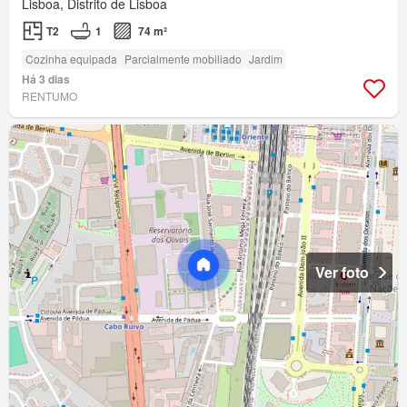
Lisboa, Distrito de Lisboa
T2
1
74 m²
Cozinha equipada
Parcialmente mobiliado
Jardim
Há 3 dias
RENTUMO
Ver foto