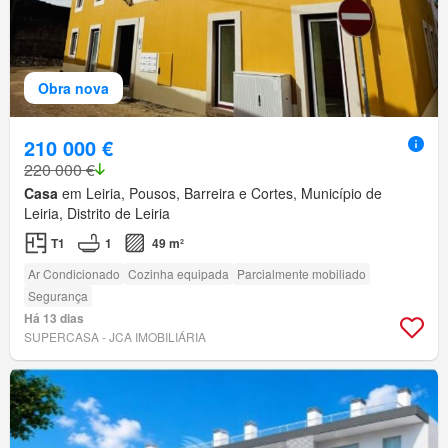
Obra nova
210 000 €
220 000 €
Casa
em Leiria, Pousos, Barreira e Cortes, Município de
Leiria, Distrito de Leiria
T1
1
49 m²
Ar Condicionado
Cozinha equipada
Parcialmente mobiliado
Segurança
Há 13 dias
SUPERCASA - JCA IMOBILIÁRIA