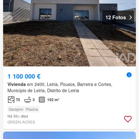
12 Fotos
1 100 000 €
Vivienda
em 2400, Leiria, Pousos, Barreira e Cortes,
Município de Leiria, Distrito de Leiria
T5
3
192 m²
Garajem
Piscina
Há 30+ dias
GREEN-ACRES