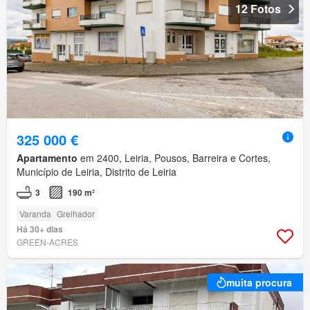
12 Fotos
325 000 €
Apartamento
em 2400, Leiria, Pousos, Barreira e Cortes,
Município de Leiria, Distrito de Leiria
3
190 m²
Varanda
Grelhador
Há 30+ dias
GREEN-ACRES
muita procura