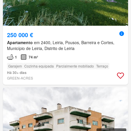
250 000 €
Apartamento
em 2400, Leiria, Pousos, Barreira e Cortes,
Município de Leiria, Distrito de Leiria
1
74 m²
Garajem
Cozinha equipada
Parcialmente mobiliado
Terraço
Há 30+ dias
GREEN-ACRES