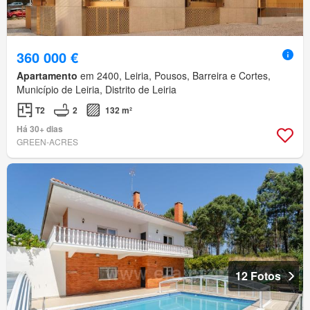
360 000 €
Apartamento
em 2400, Leiria, Pousos, Barreira e Cortes,
Município de Leiria, Distrito de Leiria
T2
2
132 m²
Há 30+ dias
GREEN-ACRES
12 Fotos