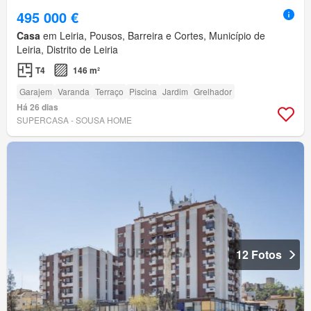
495 000 €
Casa
em Leiria, Pousos, Barreira e Cortes, Município de
Leiria, Distrito de Leiria
T4
146 m²
Garajem
Varanda
Terraço
Piscina
Jardim
Grelhador
Há 26 dias
SUPERCASA - SOUSA HOME
12 Fotos