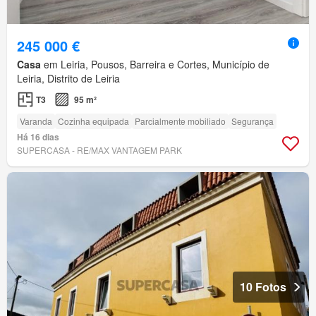
245 000 €
Casa
em Leiria, Pousos, Barreira e Cortes, Município de
Leiria, Distrito de Leiria
T3
95 m²
Varanda
Cozinha equipada
Parcialmente mobiliado
Segurança
Há 16 dias
SUPERCASA - RE/MAX VANTAGEM PARK
10 Fotos