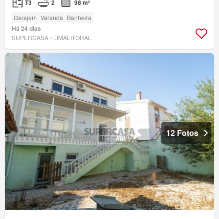
T3
2
98 m²
Garajem
Varanda
Banheira
Há 24 dias
SUPERCASA - LIMALITORAL
12 Fotos