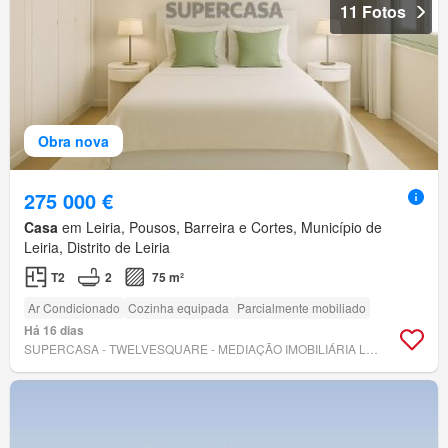
11 Fotos
Obra nova
275 000 €
Casa
em Leiria, Pousos, Barreira e Cortes, Município de
Leiria, Distrito de Leiria
T2
2
75 m²
Ar Condicionado
Cozinha equipada
Parcialmente mobiliado
Há 16 dias
SUPERCASA - TWELVESQUARE - MEDIAÇÃO IMOBILIÁRIA LDA.