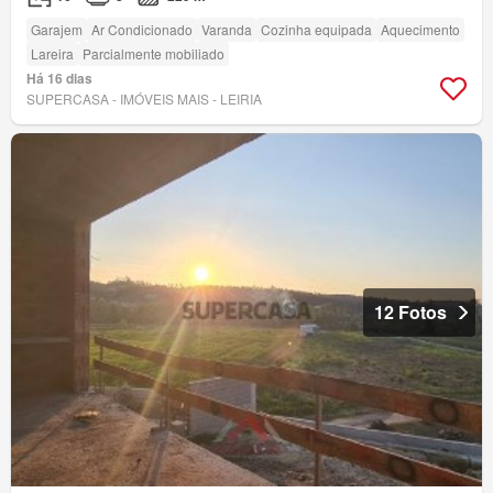
Garajem
Ar Condicionado
Varanda
Cozinha equipada
Aquecimento
Lareira
Parcialmente mobiliado
Há 16 dias
SUPERCASA - IMÓVEIS MAIS - LEIRIA
12 Fotos