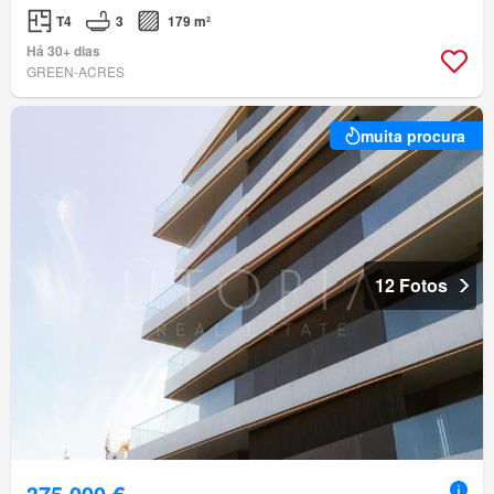
T4
3
179 m²
Há 30+ dias
GREEN-ACRES
muita procura
12 Fotos
375 000 €