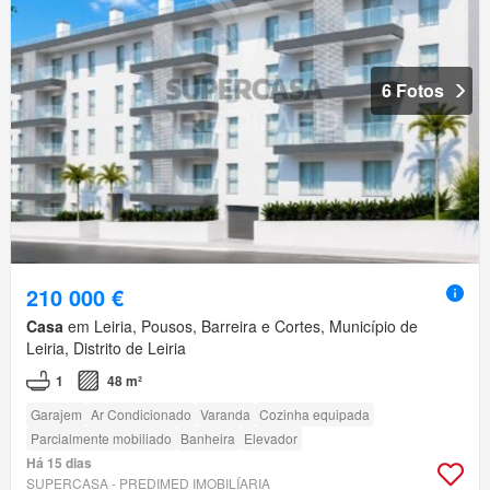
6 Fotos
210 000 €
Casa
em Leiria, Pousos, Barreira e Cortes, Município de
Leiria, Distrito de Leiria
1
48 m²
Garajem
Ar Condicionado
Varanda
Cozinha equipada
Parcialmente mobiliado
Banheira
Elevador
Há 15 dias
SUPERCASA - PREDIMED IMOBILÍARIA