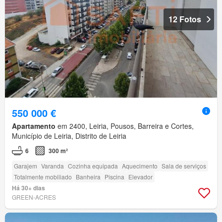
12 Fotos
550 000 €
Apartamento
em 2400, Leiria, Pousos, Barreira e Cortes,
Município de Leiria, Distrito de Leiria
6
300 m²
Garajem
Varanda
Cozinha equipada
Aquecimento
Sala de serviços
Totalmente mobiliado
Banheira
Piscina
Elevador
Há 30+ dias
GREEN-ACRES