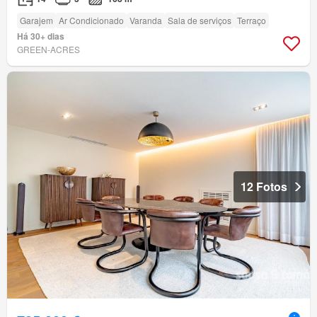
Garajem
Ar Condicionado
Varanda
Sala de serviços
Terraço
Há 30+ dias
GREEN-ACRES
12 Fotos