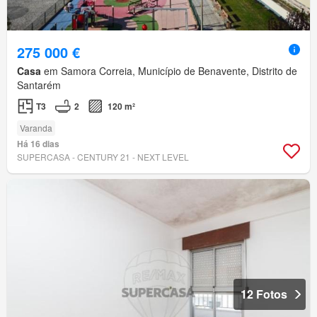
275 000 €
Casa
em Samora Correia, Município de Benavente, Distrito de
Santarém
T3
2
120 m²
Varanda
Há 16 dias
SUPERCASA - CENTURY 21 - NEXT LEVEL
12 Fotos