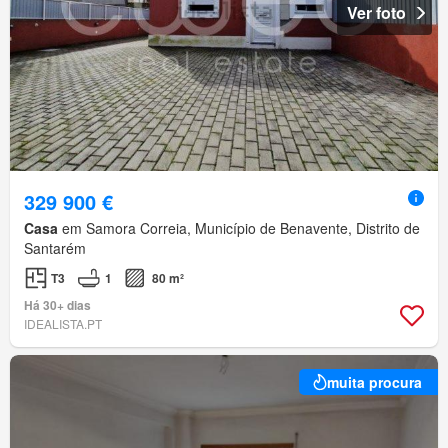
Ver foto
329 900 €
Casa
em Samora Correia, Município de Benavente, Distrito de
Santarém
T3
1
80 m²
Há 30+ dias
IDEALISTA.PT
muita procura