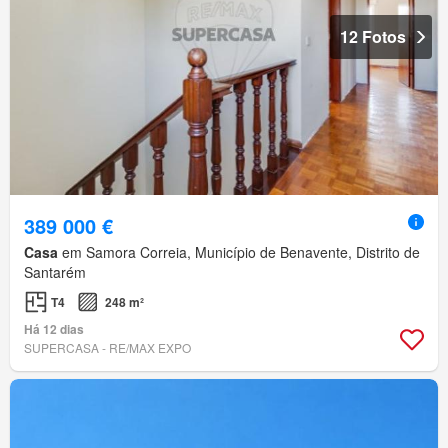
12 Fotos
389 000 €
Casa
em Samora Correia, Município de Benavente, Distrito de
Santarém
T4
248 m²
Há 12 dias
SUPERCASA - RE/MAX EXPO