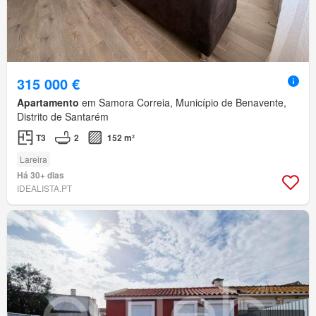
315 000 €
Apartamento
em Samora Correia, Município de Benavente,
Distrito de Santarém
T3
2
152 m²
Lareira
Há 30+ dias
IDEALISTA.PT