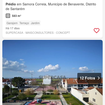
Prédio
em Samora Correia, Município de Benavente, Distrito
de Santarém
583 m²
Garajem
Terraço
Jardim
Há 17 dias
SUPERCASA - MAISCONSULTORES - CONCEPT
12 Fotos