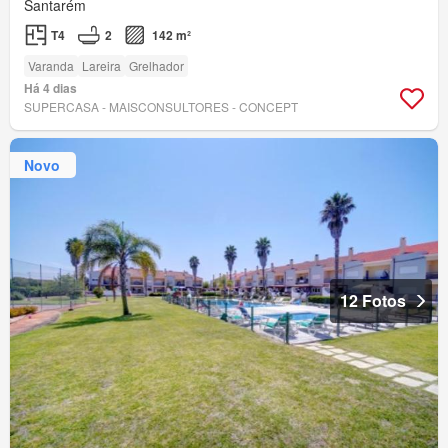
Santarém
T4
2
142 m²
Varanda
Lareira
Grelhador
Há 4 dias
SUPERCASA - MAISCONSULTORES - CONCEPT
Novo
12 Fotos