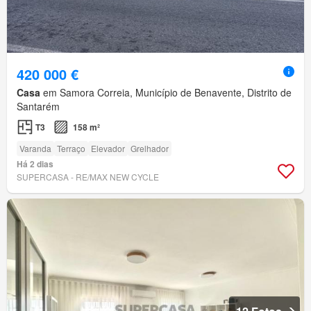
420 000 €
Casa
em Samora Correia, Município de Benavente, Distrito de
Santarém
T3
158 m²
Varanda
Terraço
Elevador
Grelhador
Há 2 dias
SUPERCASA - RE/MAX NEW CYCLE