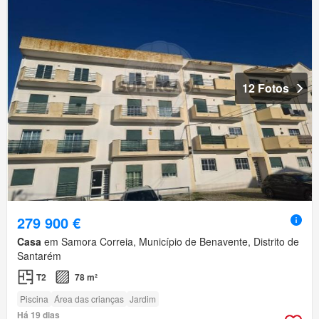
12 Fotos
279 900 €
Casa
em Samora Correia, Município de Benavente, Distrito de
Santarém
T2
78 m²
Piscina
Área das crianças
Jardim
Há 19 dias