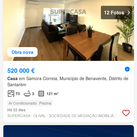
12 Fotos
Obra nova
520 000 €
Casa
em Samora Correia, Município de Benavente, Distrito de
Santarém
T3
3
121 m²
Ar Condicionado
Piscina
Há 22 dias
SUPERCASA - OLIVAL - SOCIEDADE DE MEDIAÇÃO IMOBILIÁRIA, LDA