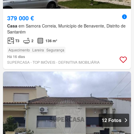
379 000 €
Casa
em Samora Correia, Município de Benavente, Distrito de
Santarém
T3
2
136 m²
Aquecimento
Lareira
Segurança
Há 16 dias
SUPERCASA - TOP IMÓVEIS - DEFINITIVA IMOBILIÁRIA
12 Fotos