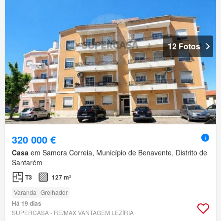
12 Fotos
320 000 €
Casa
em Samora Correia, Município de Benavente, Distrito de
Santarém
T3
127 m²
Varanda
Grelhador
Há 19 dias
SUPERCASA - RE/MAX VANTAGEM LEZÍRIA