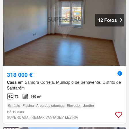
12 Fotos
318 000 €
Casa
em Samora Correia, Município de Benavente, Distrito de
Santarém
T3
140 m²
Ginásio
Piscina
Área das crianças
Elevador
Jardim
Há 19 dias
SUPERCASA - RE/MAX VANTAGEM LEZÍRIA