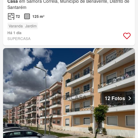
Casa
em Samora Correia, Município de Benavente, Distrito de
Santarém
T2
125 m²
Varanda
Jardim
Há 1 dia
SUPERCASA
12 Fotos