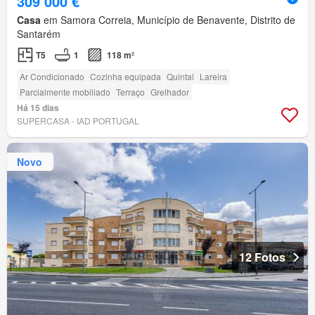
309 000 €
Casa
em Samora Correia, Município de Benavente, Distrito de
Santarém
T5
1
118 m²
Ar Condicionado
Cozinha equipada
Quintal
Lareira
Parcialmente mobiliado
Terraço
Grelhador
Há 15 dias
SUPERCASA - IAD PORTUGAL
Novo
12 Fotos