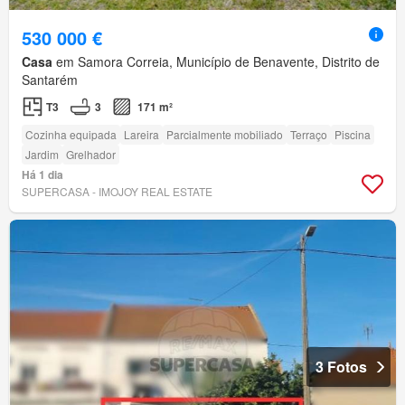
530 000 €
Casa
em Samora Correia, Município de Benavente, Distrito de
Santarém
T3
3
171 m²
Cozinha equipada
Lareira
Parcialmente mobiliado
Terraço
Piscina
Jardim
Grelhador
Há 1 dia
SUPERCASA - IMOJOY REAL ESTATE
3 Fotos