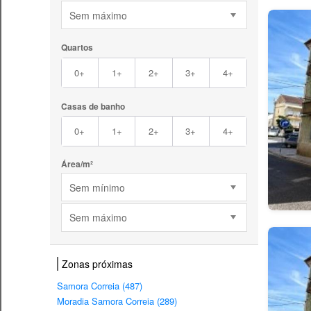
Sem máximo
Quartos
0+
1+
2+
3+
4+
Casas de banho
0+
1+
2+
3+
4+
Área/m²
Sem mínimo
Sem máximo
Zonas próximas
Samora Correia (487)
Moradia Samora Correia (289)