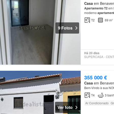
Casa
em Benavente
Apartamento
T2
em
moderno
apartamen
Uma oportunidade ún
T2
69 m²
9 Fotos
Há 20 dias
355 000 €
Casa
em Benavente
Bem-Vindo à sua N
T4
3
banh
Ar Condicionado
Gr
Ver foto