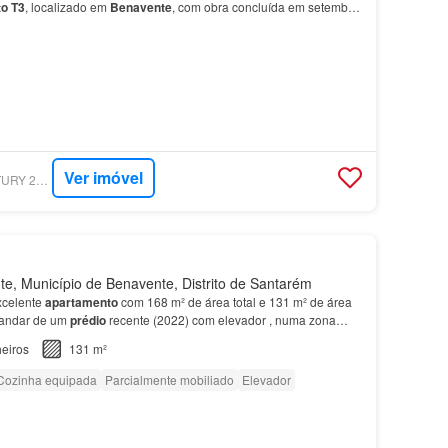
to
T3
, localizado em
Benavente
, com obra concluída em setembro
posto por: Cozinha funcional, ideal para o dia a dia;…
Ver imóvel
SUPERCASA - CENTURY 21 REALTY ART M&J
, Município de Benavente, Distrito de Santarém
xcelente
apartamento
com 168 m² de área total e 131 m² de área
.º andar de um
prédio
recente (2022) com elevador , numa zona
te
e com acesso rápido à via para Vila…
eiros
131 m²
Cozinha equipada
Parcialmente mobiliado
Elevador