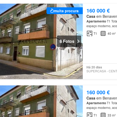
160 000 €
muita procura
Casa
em Benavente
Apartamento
T1 Tot
espaço moderno, acol
atualmente Destaque
T1
40 m²
8 Fotos
Há 20 dias
160 000 €
Casa
em Benavente
Apartamento
T1 Tot
espaço moderno, acol
atualmente Destaque
T1
33 m²