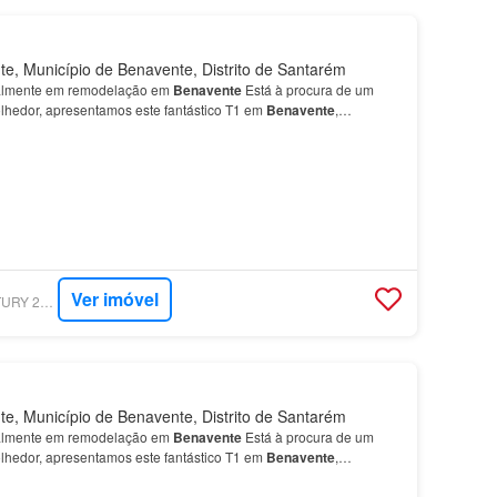
, Município de Benavente, Distrito de Santarém
almente em remodelação em
Benavente
Está à procura de um
hedor, apresentamos este fantástico T1 em
Benavente
,
s: Quarto com excelente luminosidade Sala acolhedora, idea…
Ver imóvel
SUPERCASA - CENTURY 21 REALTY ART M&J
, Município de Benavente, Distrito de Santarém
almente em remodelação em
Benavente
Está à procura de um
hedor, apresentamos este fantástico T1 em
Benavente
,
s: Quarto com excelente luminosidade Sala acolhedora, idea…