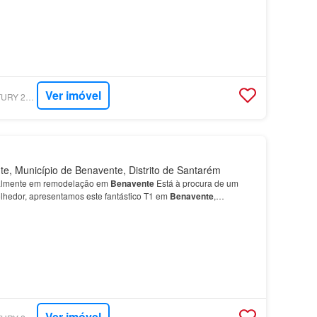
Ver imóvel
SUPERCASA - CENTURY 21 REALTY ART M&J
, Município de Benavente, Distrito de Santarém
almente em remodelação em
Benavente
Está à procura de um
hedor, apresentamos este fantástico T1 em
Benavente
,
s: Quarto com excelente luminosidade Sala acolhedora, idea…
Ver imóvel