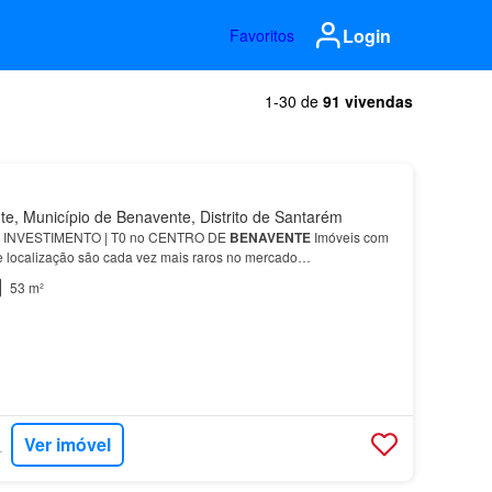
Login
Favoritos
1-30 de
91 vivendas
, Município de Benavente, Distrito de Santarém
INVESTIMENTO | T0 no CENTRO DE
BENAVENTE
Imóveis com
s e localização são cada vez mais raros no mercado…
53 m²
Ver imóvel
RTUGAL