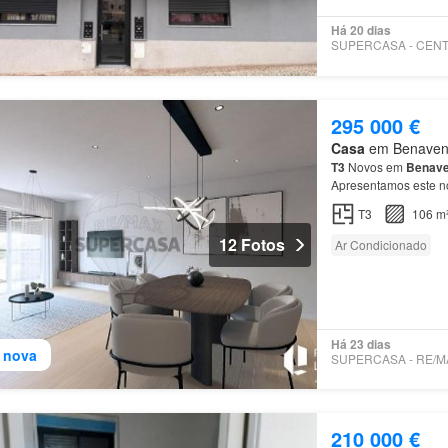
Há 20 dias
295 000 €
Casa
em Benavente
T3
Novos em
Benave
Apresentamos este n
Estes
apartamentos
T3
106 m
12 Fotos
Ar Condicionado
Há 23 dias
 nova
210 000 €