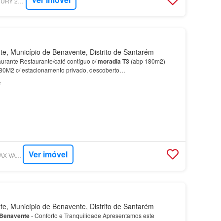
SUPERCASA - CENTURY 21 REALTY ART M&J
, Município de Benavente, Distrito de Santarém
urante Restaurante/café contíguo c/
moradia
T3
(abp 180m2)
 880M2 c/ estacionamento privado, descoberto…
²
Ver imóvel
SUPERCASA - RE/MAX VANTAGEM LEZÍRIA
, Município de Benavente, Distrito de Santarém
Benavente
- Conforto e Tranquilidade Apresentamos este