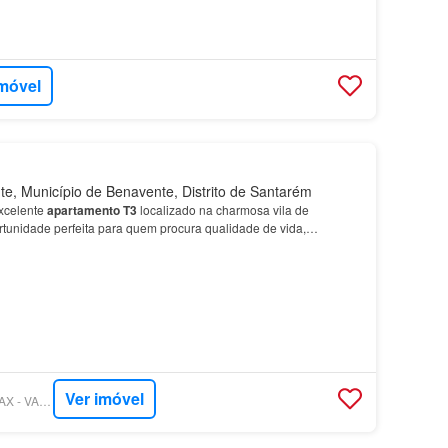
imóvel
, Município de Benavente, Distrito de Santarém
xcelente
apartamento
T3
localizado na charmosa vila de
rtunidade perfeita para quem procura qualidade de vida,
vívio e conforto, com acesso direto a uma varanda comum a…
Ver imóvel
SUPERCASA - RE/MAX - VANTAGEM PLANÍCIE