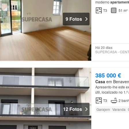
moderno
apartamen
O
apartamento
é com
T3
51 m²
9 Fotos
Há 20 dias
385 000 €
Casa
em Benavente
Apresento-lhe este e
útil, localizado no 1
tranquila de
Benaven
T3
2
banh
12 Fotos
Garajem
Varanda