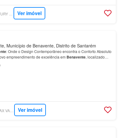
Ver imóvel
SUPERCASA - CENTURY 21 - NEXT LEVEL
, Município de Benavente, Distrito de Santarém
nte
: Onde o Design Contemporâneo encontra o Conforto Absoluto
ovo empreendimento de excelência em
Benavente
, localizado
T3
destacam-se pela arquitetura moderna, acabamen…
²
Ver imóvel
SUPERCASA - RE/MAX VANTAGEM LEZÍRIA