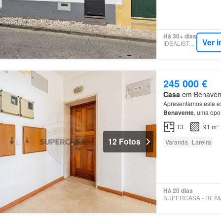
Há 30+ dias
Ver 
IDEALISTA.PT
245 000 €
Casa
em Benavente
Apresentamos este e
Benavente
, uma opo
tranquilidade de con
T3
91 m²
12 Fotos
Varanda
Lareira
Há 20 dias