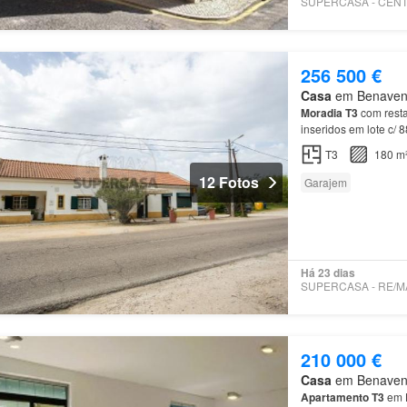
256 500 €
Casa
em Benavente
Moradia
T3
com resta
inseridos em lote c/
T3
180 m
12 Fotos
Garajem
Há 23 dias
210 000 €
Casa
em Benavente
Apartamento
T3
em