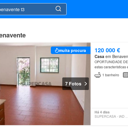
Benavente
120 000 €
muita procura
Casa
em Benavente
OPORTUNIDADE DE 
estas característica
1
banheiro
7 Fotos
Há 4 dias
SUPERCASA - IAD PO