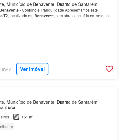
, Município de Benavente, Distrito de Santarém
Benavente
- Conforto e Tranquilidade Apresentamos este
to
T2
, localizado em
Benavente
, com obra concluída em setembro
ica para quem procura qualidade e bem-estar em Benave…
Ver imóvel
SUPERCASA - CENTURY 21 REALTY ART M&J
, Município de Benavente, Distrito de Santarém
OVA
CASA
…
eiros
161 m²
elhador