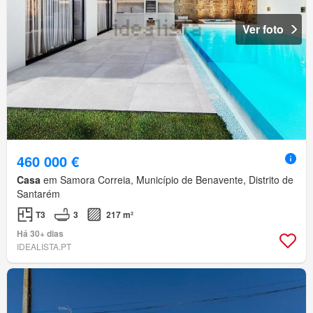
Ver foto
460 000 €
Casa
em Samora Correia, Município de Benavente, Distrito de
Santarém
T3
3
217 m²
Há 30+ dias
IDEALISTA.PT