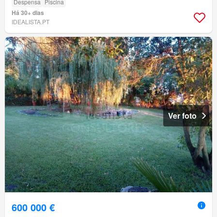
Despensa
Piscina
Há 30+ dias
IDEALISTA.PT
Ver foto
600 000 €