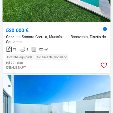
520 000 €
Casa
em Samora Correia, Município de Benavente, Distrito de
Santarém
T3
3
120 m²
Cozinha equipada
Parcialmente mobiliado
Há 30+ dias
IDEALISTA.PT