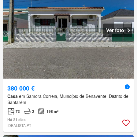
Ver foto
380 000 €
Casa
em Samora Correia, Município de Benavente, Distrito de
Santarém
T3
2
198 m²
Há 21 dias
IDEALISTA.PT