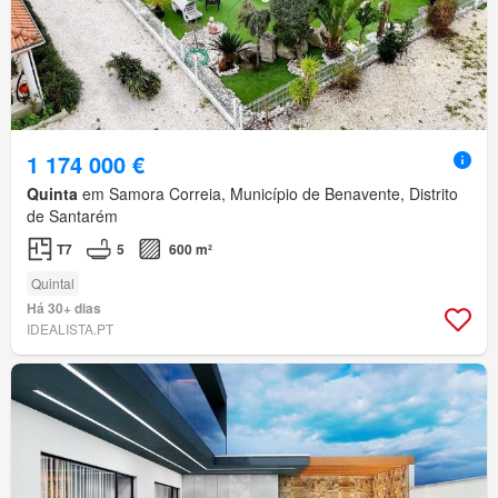
1 174 000 €
Quinta
em Samora Correia, Município de Benavente, Distrito
de Santarém
T7
5
600 m²
Quintal
Há 30+ dias
IDEALISTA.PT