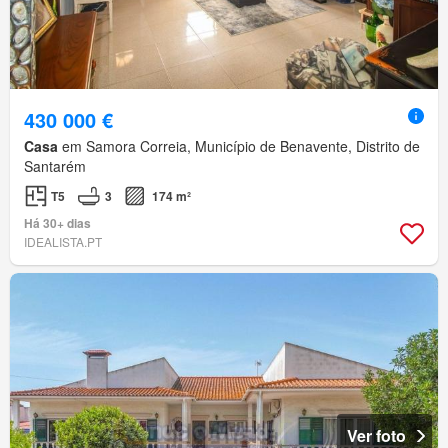
430 000 €
Casa
em Samora Correia, Município de Benavente, Distrito de
Santarém
T5
3
174 m²
Há 30+ dias
IDEALISTA.PT
Ver foto