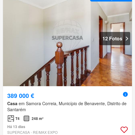
12 Fotos
389 000 €
Casa
em Samora Correia, Município de Benavente, Distrito de
Santarém
T4
248 m²
Há 13 dias
SUPERCASA - RE/MAX EXPO