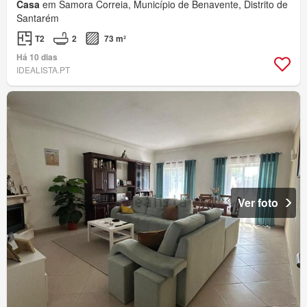
Casa
em Samora Correia, Município de Benavente, Distrito de
Santarém
T2
2
73 m²
Há 10 dias
IDEALISTA.PT
Ver foto