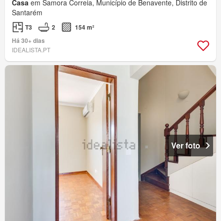
Casa
em Samora Correia, Município de Benavente, Distrito de
Santarém
T3
2
154 m²
Há 30+ dias
IDEALISTA.PT
Ver foto