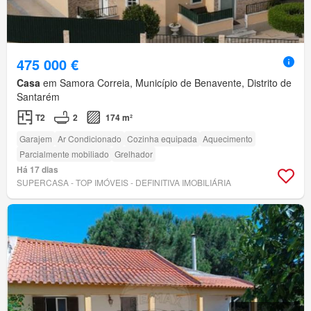
475 000 €
Casa
em Samora Correia, Município de Benavente, Distrito de
Santarém
T2
2
174 m²
Garajem
Ar Condicionado
Cozinha equipada
Aquecimento
Parcialmente mobiliado
Grelhador
Há 17 dias
SUPERCASA - TOP IMÓVEIS - DEFINITIVA IMOBILIÁRIA