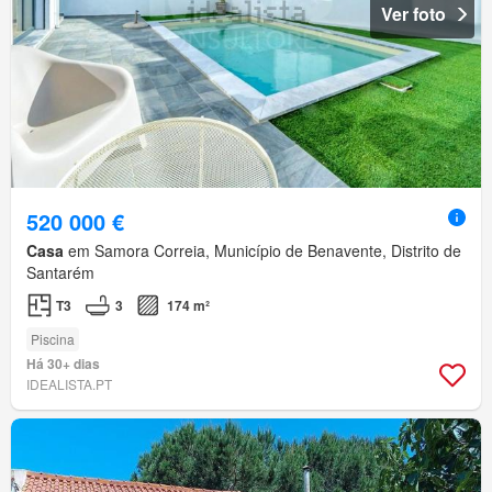
Ver foto
520 000 €
Casa
em Samora Correia, Município de Benavente, Distrito de
Santarém
T3
3
174 m²
Piscina
Há 30+ dias
IDEALISTA.PT