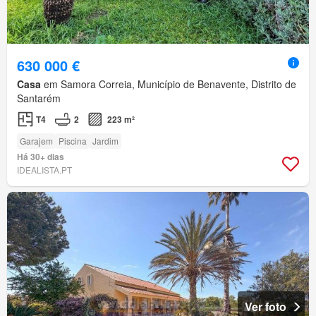
630 000 €
Casa
em Samora Correia, Município de Benavente, Distrito de
Santarém
T4
2
223 m²
Garajem
Piscina
Jardim
Há 30+ dias
IDEALISTA.PT
Ver foto