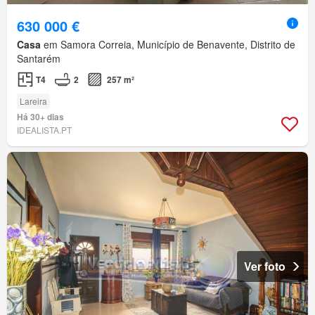
630 000 €
Casa
em Samora Correia, Município de Benavente, Distrito de
Santarém
T4
2
257 m²
Lareira
Há 30+ dias
IDEALISTA.PT
Ver foto