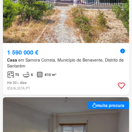
1 590 000 €
Casa
em Samora Correia, Município de Benavente, Distrito de
Santarém
T5
6
610 m²
Há 30+ dias
IDEALISTA.PT
muita procura