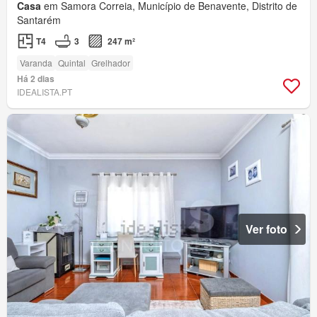
Casa
em Samora Correia, Município de Benavente, Distrito de
Santarém
T4
3
247 m²
Varanda
Quintal
Grelhador
Há 2 dias
IDEALISTA.PT
Ver foto