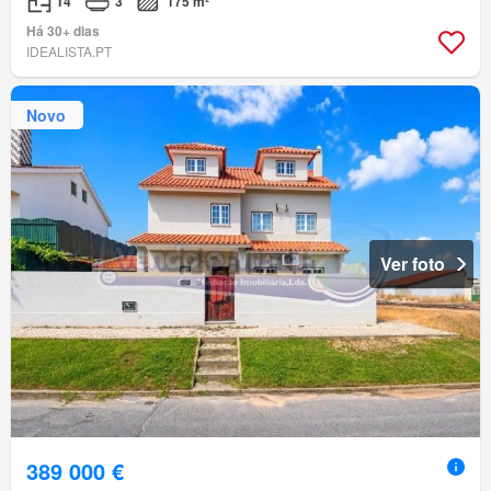
T4
3
175 m²
Há 30+ dias
IDEALISTA.PT
Novo
Ver foto
389 000 €