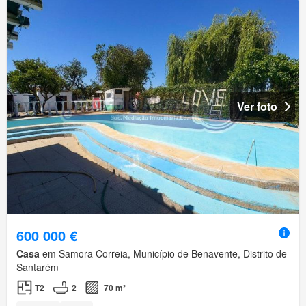
Ver foto
600 000 €
Casa
em Samora Correia, Município de Benavente, Distrito de
Santarém
T2
2
70 m²