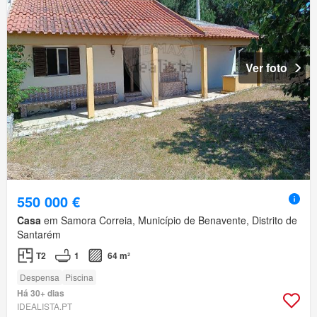
Ver foto
550 000 €
Casa
em Samora Correia, Município de Benavente, Distrito de
Santarém
T2
1
64 m²
Despensa
Piscina
Há 30+ dias
IDEALISTA.PT