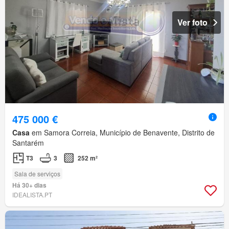
Ver foto
475 000 €
Casa
em Samora Correia, Município de Benavente, Distrito de
Santarém
T3
3
252 m²
Sala de serviços
Há 30+ dias
IDEALISTA.PT