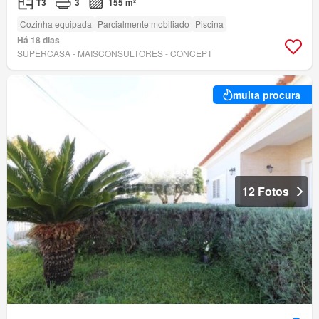
T3
3
155 m²
Cozinha equipada
Parcialmente mobiliado
Piscina
Há 18 dias
SUPERCASA - MAISCONSULTORES - CONCEPT
muita procura
12 Fotos