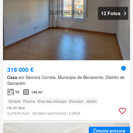
12 Fotos
318 000 €
Casa
em Samora Correia, Município de Benavente, Distrito de
Santarém
T3
140 m²
Ginásio
Piscina
Área das crianças
Elevador
Jardim
Há 20 dias
SUPERCASA - RE/MAX VANTAGEM LEZÍRIA
muita procura