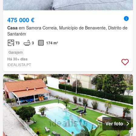
475 000 €
Casa
em Samora Correia, Município de Benavente, Distrito de
Santarém
T3
3
174 m²
Garajem
Há 30+ dias
IDEALISTA.PT
Ver foto