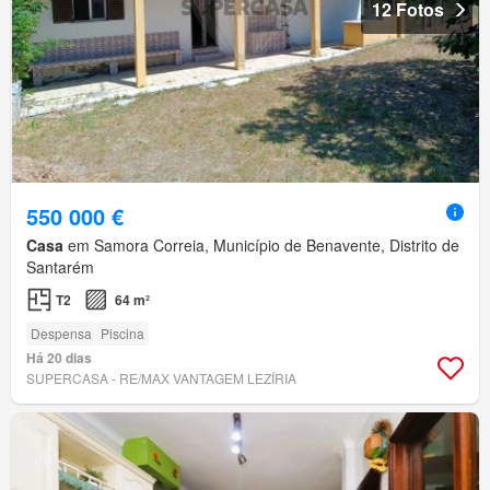
12 Fotos
550 000 €
Casa
em Samora Correia, Município de Benavente, Distrito de
Santarém
T2
64 m²
Despensa
Piscina
Há 20 dias
SUPERCASA - RE/MAX VANTAGEM LEZÍRIA