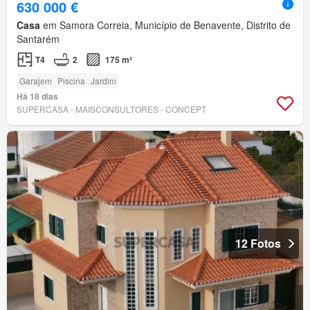
630 000 €
Casa
em Samora Correia, Município de Benavente, Distrito de
Santarém
T4
2
175 m²
Garajem
Piscina
Jardim
Há 18 dias
SUPERCASA - MAISCONSULTORES - CONCEPT
12 Fotos