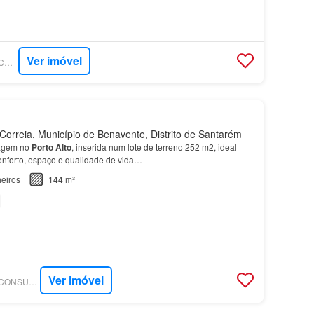
Ver imóvel
SUPERCASA - MAISCONSULTORES
rreia, Município de Benavente, Distrito de Santarém
agem no
Porto
Alto
, inserida num lote de terreno 252 m2, ideal
nforto, espaço e qualidade de vida…
eiros
144 m²
Ver imóvel
SUPERCASA - MAISCONSULTORES - CONCEPT