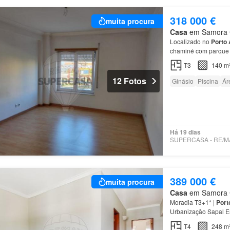
318 000 €
muita procura
Casa
em Samora Co
Localizado no
Porto
chaminé com parque i
T3
140 m
12 Fotos
Ginásio
Piscina
Ár
Há 19 dias
389 000 €
muita procura
Casa
em Samora Co
Moradia T3+1* |
Port
Urbanização Sapal E
Localização Situada
T4
248 m