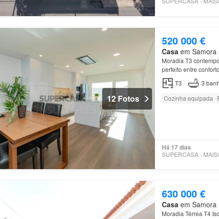
520 000 €
Casa
em Samora Co
Moradia T3 contempo
perfeito entre confor
semi-nova, localizad
T3
3
banh
12 Fotos
Cozinha equipada
Há 17 dias
630 000 €
Casa
em Samora Co
Moradia Térrea T4 I