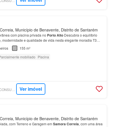
SUPERCASA - MAISCONSULTORES - CONCEPT
rreia, Município de Benavente, Distrito de Santarém
rânea com piscina privada no
Porto
Alto
Descubra o equilíbrio
to, modernidade e qualidade de vida nesta elegante moradia T3
a numa zona tranquila e valorizada do Por…
eiros
155 m²
Parcialmente mobiliado
Piscina
Ver imóvel
SUPERCASA - MAISCONSULTORES - CONCEPT
rreia, Município de Benavente, Distrito de Santarém
solada, com Terreno e Garagem em
Samora
Correia
, com uma área