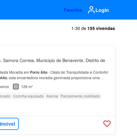
Login
Favoritos
1-30 de
155 vivendas
 Samora Correia, Município de Benavente, Distrito de
desta Moradia em
Porto
Alto
- Oásis de Tranquilidade e Conforto!
Alto
, esta encantadora moradia geminada proporciona uma
de espaço e conforto, ideal para quem procura…
eiros
126 m²
ionado
Cozinha equipada
Alarme
Parcialmente mobiliado
 imóvel