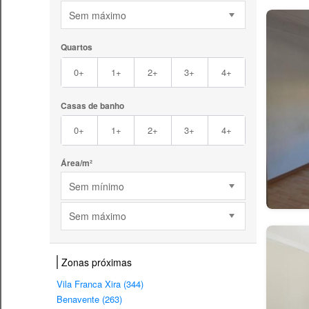
Sem máximo
Quartos
0+
1+
2+
3+
4+
Casas de banho
0+
1+
2+
3+
4+
Área/m²
Sem mínimo
Sem máximo
Zonas próximas
Vila Franca Xira (344)
Benavente (263)