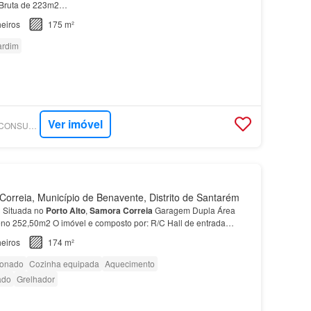
a Bruta de 223m2…
eiros
175 m²
ardim
Ver imóvel
SUPERCASA - MAISCONSULTORES - CONCEPT
rreia, Município de Benavente, Distrito de Santarém
 Situada no
Porto
Alto
,
Samora
Correia
Garagem Dupla Área
no 252,50m2 O imóvel e composto por: R/C Hall de entrada
ta…
eiros
174 m²
ionado
Cozinha equipada
Aquecimento
ado
Grelhador