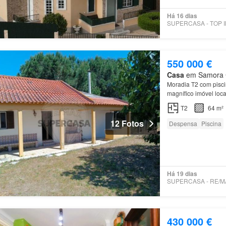
Há 16 dias
550 000 €
Casa
em Samora Co
Moradia T2 com pisc
magnífico imóvel loc
T2
64 m²
12 Fotos
Despensa
Piscina
Há 19 dias
430 000 €