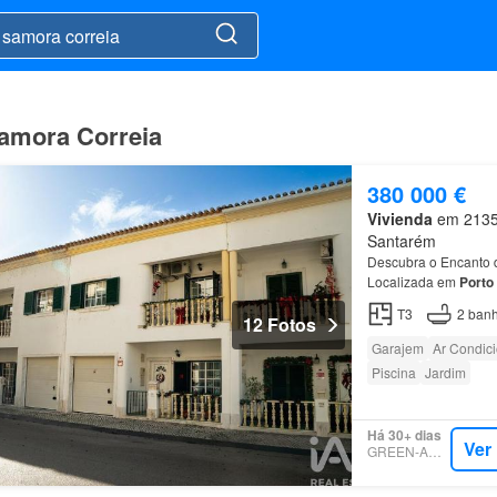
Samora Correia
380 000 €
Vivienda
em 2135,
Santarém
Descubra o Encanto 
Localizada em
Porto
combinação perfeita 
T3
2
banh
12 Fotos
Garajem
Ar Condic
Piscina
Jardim
Há 30+ dias
Ver
GREEN-ACRES