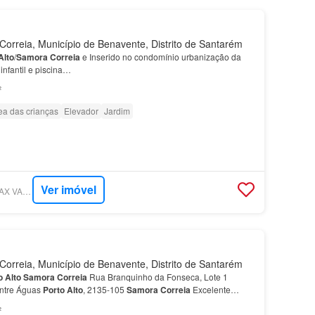
rreia, Município de Benavente, Distrito de Santarém
Alto
/
Samora
Correia
e Inserido no condomínio urbanização da
nfantil e piscina…
²
ea das crianças
Elevador
Jardim
Ver imóvel
SUPERCASA - RE/MAX VANTAGEM LEZÍRIA
rreia, Município de Benavente, Distrito de Santarém
o
Alto
Samora
Correia
Rua Branquinho da Fonseca, Lote 1
ntre Águas
Porto
Alto
, 2135-105
Samora
Correia
Excelente
 na Urbanização Sapal Entre Águas, no
Porto
Alto
, freg…
²