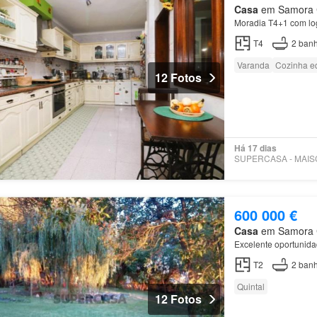
Casa
em Samora Co
Moradia T4+1 com lo
T4
2
banh
Varanda
Cozinha e
12 Fotos
Há 17 dias
600 000 €
Casa
em Samora Co
Excelente oportunida
T2
2
banh
Quintal
12 Fotos