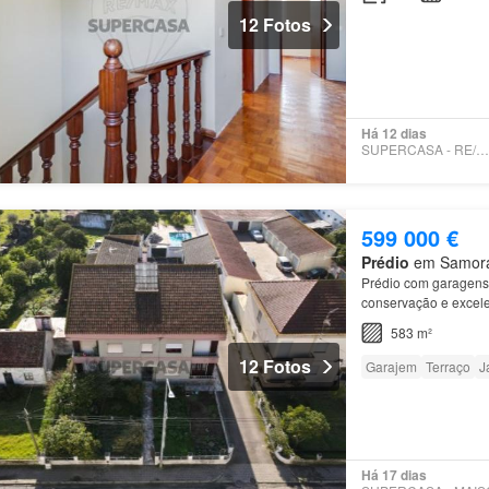
12 Fotos
Há 12 dias
SUPERCASA - RE/MAX EXPO
599 000 €
Prédio
em Samora 
Prédio com garagen
conservação e excele
583 m²
12 Fotos
Garajem
Terraço
J
Há 17 dias