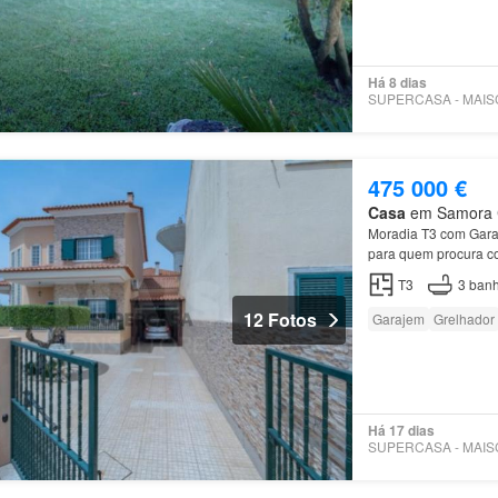
Há 8 dias
475 000 €
Casa
em Samora Co
Moradia T3 com Gar
para quem procura co
T3
3
banh
12 Fotos
Garajem
Grelhador
Há 17 dias