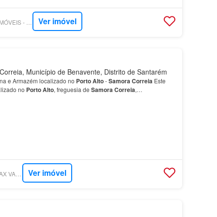
Ver imóvel
SUPERCASA - TOP IMÓVEIS - DEFINITIVA IMOBILIÁRIA
rreia, Município de Benavente, Distrito de Santarém
ina e Armazém localizado no
Porto
Alto
-
Samora
Correia
Este
alizado no
Porto
Alto
, freguesia de
Samora
Correia
,…
Ver imóvel
SUPERCASA - RE/MAX VANTAGEM LEZÍRIA