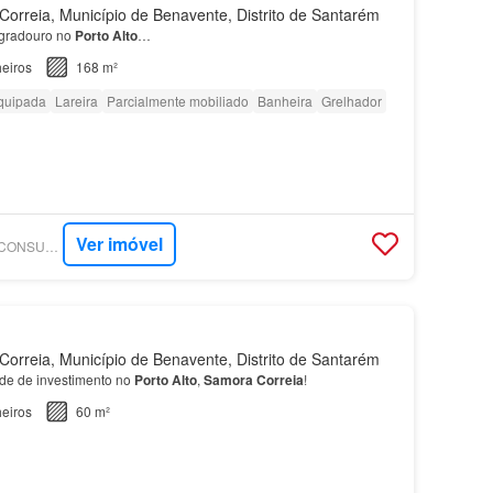
rreia, Município de Benavente, Distrito de Santarém
gradouro no
Porto
Alto
…
eiros
168 m²
quipada
Lareira
Parcialmente mobiliado
Banheira
Grelhador
Ver imóvel
SUPERCASA - MAISCONSULTORES - CONCEPT
rreia, Município de Benavente, Distrito de Santarém
de de investimento no
Porto
Alto
,
Samora
Correia
!
eiros
60 m²