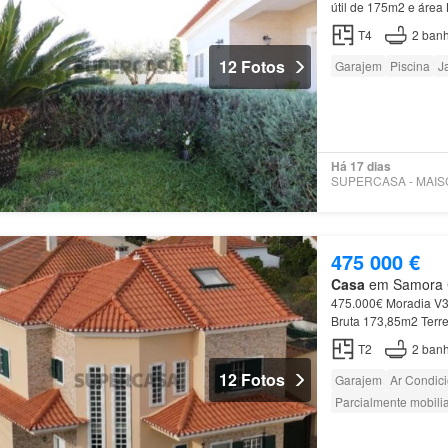
útil de 175m2 e áre
T4
2
banh
12 Fotos
Garajem
Piscina
J
Há 17 dias
475 000 €
Casa
em Samora Co
475.000€ Moradia V3
Bruta 173,85m2 Terre
Agende já a sua visi
T2
2
banh
12 Fotos
Garajem
Ar Condic
Parcialmente mobili