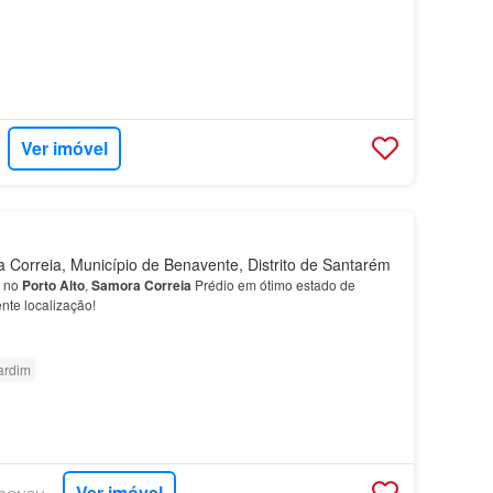
Ver imóvel
Correia, Município de Benavente, Distrito de Santarém
s no
Porto
Alto
,
Samora
Correia
Prédio em ótimo estado de
nte localização!
ardim
Ver imóvel