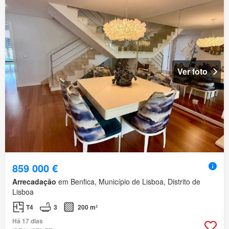
Ver foto
859 000 €
Arrecadação
em Benfica, Município de Lisboa, Distrito de
Lisboa
T4
3
200 m²
Há 17 dias