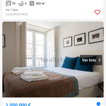
T3
5
202 m²
Há 7 dias
LUXURYESTATE
Ver foto
1 050 000 €