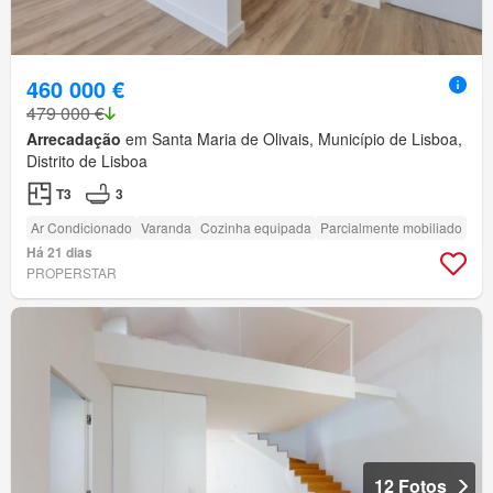
460 000 €
479 000 €
Arrecadação
em Santa Maria de Olivais, Município de Lisboa,
Distrito de Lisboa
T3
3
Ar Condicionado
Varanda
Cozinha equipada
Parcialmente mobiliado
Há 21 dias
PROPERSTAR
12 Fotos