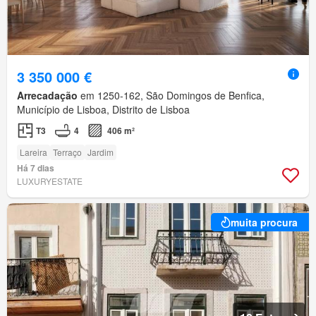
3 350 000 €
Arrecadação
em 1250-162, São Domingos de Benfica,
Município de Lisboa, Distrito de Lisboa
T3
4
406 m²
Lareira
Terraço
Jardim
Há 7 dias
LUXURYESTATE
muita procura