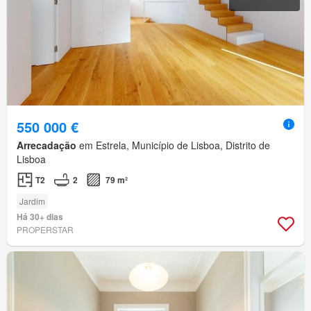
550 000 €
Arrecadação
em Estrela, Município de Lisboa, Distrito de
Lisboa
T2
2
79 m²
Jardim
Há 30+ dias
PROPERSTAR