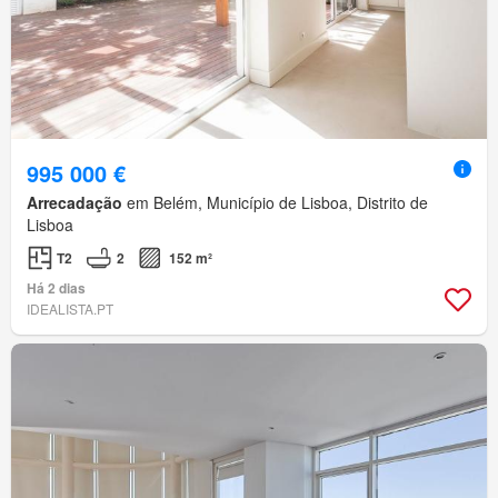
995 000 €
Arrecadação
em Belém, Município de Lisboa, Distrito de
Lisboa
T2
2
152 m²
Há 2 dias
IDEALISTA.PT