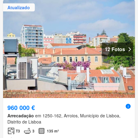
Atualizado
12 Fotos
960 000 €
Arrecadação
em 1250-162, Arroios, Município de Lisboa,
Distrito de Lisboa
T3
3
135 m²