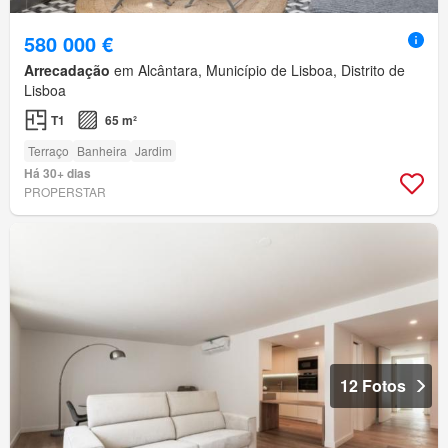
580 000 €
Arrecadação
em Alcântara, Município de Lisboa, Distrito de
Lisboa
T1
65 m²
Terraço
Banheira
Jardim
Há 30+ dias
PROPERSTAR
12 Fotos