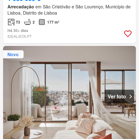
Arrecadação
em São Cristóvão e São Lourenço, Município de
Lisboa, Distrito de Lisboa
T3
2
177 m²
Há 30+ dias
IDEALISTA.PT
Novo
Ver foto