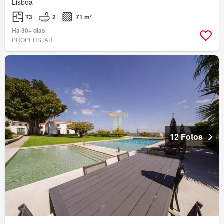
Lisboa
T3
2
71 m²
Há 30+ dias
PROPERSTAR
12 Fotos