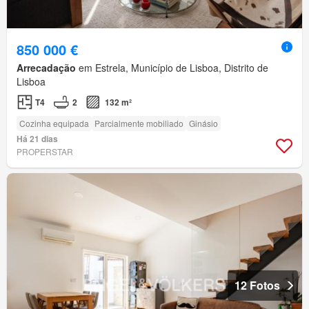
850 000 €
Arrecadação
em Estrela, Município de Lisboa, Distrito de
Lisboa
T4
2
132 m²
Cozinha equipada
Parcialmente mobiliado
Ginásio
Há 21 dias
PROPERSTAR
12 Fotos