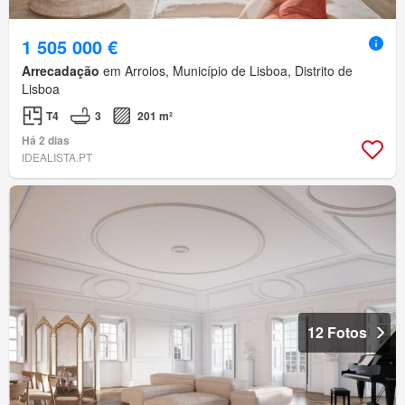
1 505 000 €
Arrecadação
em Arroios, Município de Lisboa, Distrito de
Lisboa
T4
3
201 m²
Há 2 dias
IDEALISTA.PT
12 Fotos