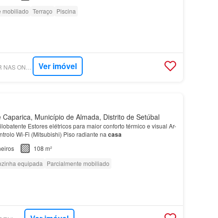
e mobiliado
Terraço
Piscina
Ver imóvel
SUPERCASA - VIVER NAS ONDAS - MEDIAÇÃO IMOBILIÁRIA
Caparica, Município de Almada, Distrito de Setúbal
obatente Estores elétricos para maior conforto térmico e visual Ar-
rolo Wi-Fi (Mitsubishi) Piso radiante na
casa
eiros
108 m²
zinha equipada
Parcialmente mobiliado