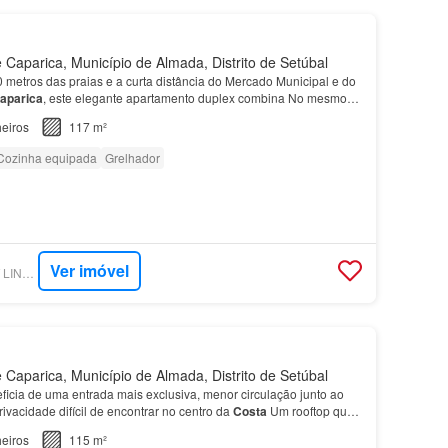
Caparica, Município de Almada, Distrito de Setúbal
 metros das praias e a curta distância do Mercado Municipal e do
aparica
, este elegante apartamento duplex combina No mesmo
nda uma
casa
de banho comum com base de du…
eiros
117 m²
Cozinha equipada
Grelhador
Ver imóvel
SUPERCASA - SPOT LINE REAL ESTATE
Caparica, Município de Almada, Distrito de Setúbal
eficia de uma entrada mais exclusiva, menor circulação junto ao
vacidade difícil de encontrar no centro da
Costa
Um rooftop que
egunda zona social No piso superior,…
eiros
115 m²