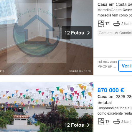
Casa
em Costa de 
MoradiaCentro
Cost
moradia
têm como pos
Caparica
.…
T3
2
banh
12 Fotos
Garajem
Ar Condic
Há 30+ dias
Ver 
PROPERSTAR
870 000 €
Casa
em 2825-286,
Setúbal
Dispomos de toda a i
como excelente renta
T3
2
banh
12 Fotos