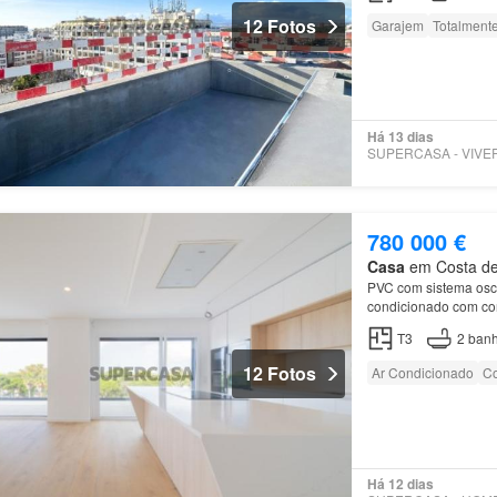
12 Fotos
Garajem
Totalment
Há 13 dias
780 000 €
Casa
em Costa de 
PVC com sistema oscil
condicionado com cont
T3
2
banh
12 Fotos
Ar Condicionado
Co
Há 12 dias