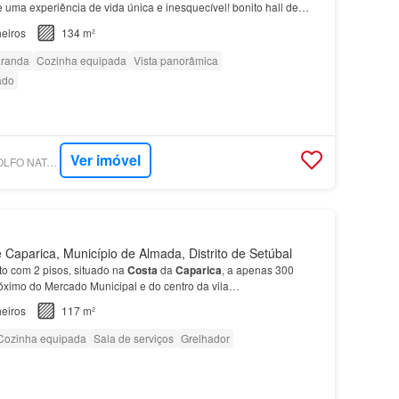
e uma experiência de vida única e inesquecível! bonito hall de
talmente equipada com equipamentos da AEG,…
eiros
134 m²
randa
Cozinha equipada
Vista panorâmica
ado
Ver imóvel
SUPERCASA - RODOLFO NATÁRIO - CASAS SÃO PAIXÕES
Caparica, Município de Almada, Distrito de Setúbal
o com 2 pisos, situado na
Costa
da
Caparica
, a apenas 300
róximo do Mercado Municipal e do centro da vila…
eiros
117 m²
Cozinha equipada
Sala de serviços
Grelhador