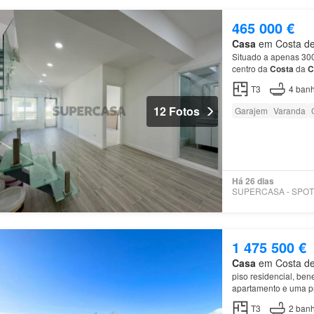
465 000 €
Casa
em Costa de 
Situado a apenas 300
centro da
Costa
da
C
piso encontra-se ai
T3
4
banh
12 Fotos
Garajem
Varanda
Há 26 dias
1 475 500 €
Casa
em Costa de 
piso residencial, ben
apartamento e uma pri
funciona como uma s
T3
2
banh