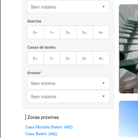
Sem máximo
Quartos
0+
1+
2+
3+
4+
Casas de banho
0+
1+
2+
3+
4+
Área/m²
Sem mínimo
Sem máximo
Zonas próximas
Casa Moradia Belem (462)
Casa Belém (462)