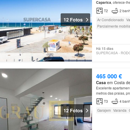
Caparica
, oferece-lh
entrada, cozinha to
T2
2
banh
12 Fotos
Ar Condicionado
Va
Parcialmente mobili
Há 15 dias
465 000 €
Casa
em Costa de 
Excelente apartament
metros das praias, p
T3
4
banh
12 Fotos
Garajem
Varanda