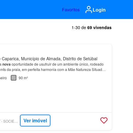
Login
Favoritos
1-30 de
69 vivendas
Caparica, Município de Almada, Distrito de Setúbal
ma
nova
oportunidade de usufruir de um ambiente único, rodeado
0mts da praia, em perfeita harmonia com a Mãe Natureza Situado
arica
, uma das mais nobres e prestigiadas…
eiro
90 m²
Ver imóvel
SUPERCASA - GANT - SOCIEDADE DE MEDIAÇÃO IMOBILIÁRIA, LIMITADA