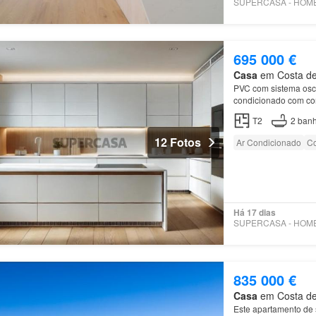
695 000 €
Casa
em Costa de 
PVC com sistema oscil
condicionado com cont
T2
2
banh
12 Fotos
Ar Condicionado
Co
Há 17 dias
835 000 €
Casa
em Costa de 
Este apartamento de 