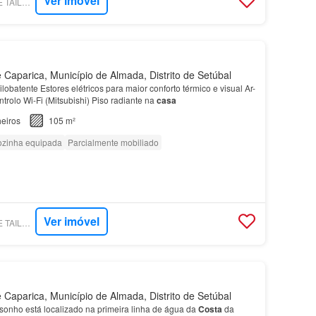
Ver imóvel
SUPERCASA - HOME TAILORS REAL ESTATE
Caparica, Município de Almada, Distrito de Setúbal
obatente Estores elétricos para maior conforto térmico e visual Ar-
rolo Wi-Fi (Mitsubishi) Piso radiante na
casa
eiros
105 m²
zinha equipada
Parcialmente mobiliado
Ver imóvel
SUPERCASA - HOME TAILORS REAL ESTATE
Caparica, Município de Almada, Distrito de Setúbal
sonho está localizado na primeira linha de água da
Costa
da