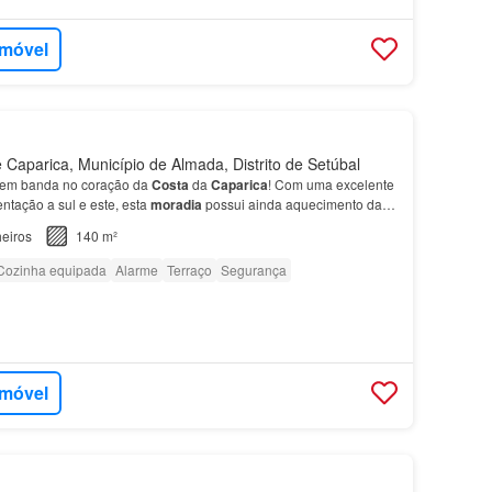
imóvel
Caparica, Município de Almada, Distrito de Setúbal
em banda no coração da
Costa
da
Caparica
! Com uma excelente
entação a sul e este, esta
moradia
possui ainda aquecimento das
ol…
eiros
140 m²
Cozinha equipada
Alarme
Terraço
Segurança
imóvel