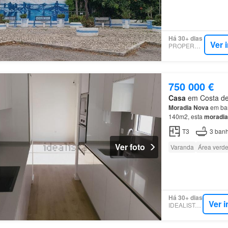
Há 30+ dias
Ver 
PROPERSTAR
750 000 €
Casa
em Costa de 
Moradia
Nova
em ba
140m2, esta
moradia
T3
3
banh
Ver foto
Varanda
Área verd
Há 30+ dias
Ver 
IDEALISTA.PT