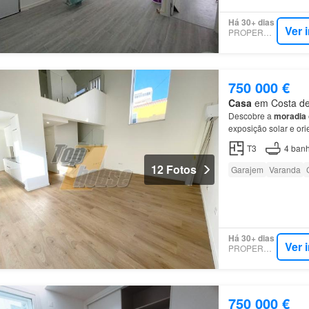
Há 30+ dias
Ver 
PROPERSTAR
750 000 €
Casa
em Costa de 
Descobre a
moradia
exposição solar e ori
águas com painéis s
T3
4
banh
12 Fotos
Garajem
Varanda
Há 30+ dias
Ver 
PROPERSTAR
750 000 €