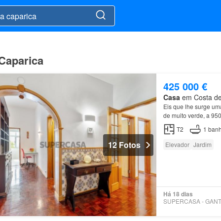
Caparica
425 000 €
Casa
em Costa de 
Eis que lhe surge u
de muito verde, a 95
em São João de
Cap
T2
1
banh
12 Fotos
Elevador
Jardim
Há 18 dias