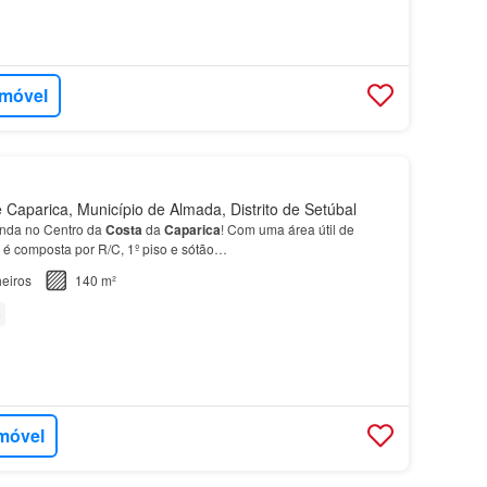
imóvel
Caparica, Município de Almada, Distrito de Setúbal
nda no Centro da
Costa
da
Caparica
! Com uma área útil de
é composta por R/C, 1º piso e sótão…
eiros
140 m²
e
imóvel