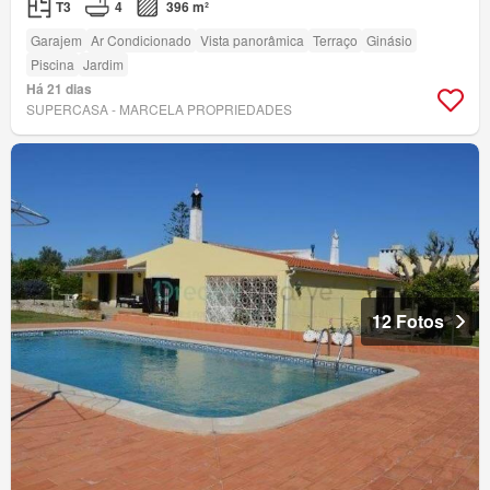
T3
4
396 m²
Garajem
Ar Condicionado
Vista panorâmica
Terraço
Ginásio
Piscina
Jardim
Há 21 dias
SUPERCASA - MARCELA PROPRIEDADES
12 Fotos