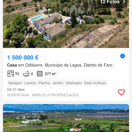
12 Fotos
1 500 000 €
Casa
em Odiáxere, Município de Lagos, Distrito de Faro
T3
4
277 m²
Garajem
Lareira
Piscina
Jardim
Grelhador
Sala multiuso
Há 21 dias
SUPERCASA - MARCELA PROPRIEDADES