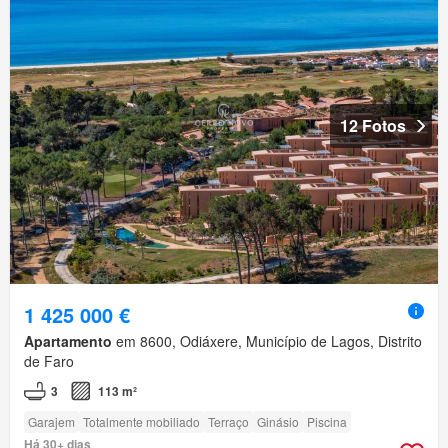
12 Fotos
1 425 000 €
Apartamento
em 8600, Odiáxere, Município de Lagos, Distrito
de Faro
3
113 m²
Garajem
Totalmente mobiliado
Terraço
Ginásio
Piscina
Há 30+ dias