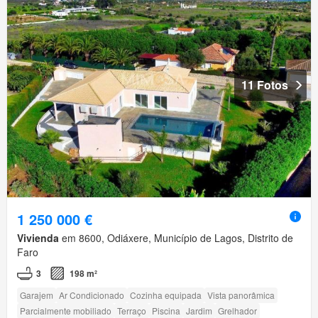
11 Fotos
1 250 000 €
Vivienda
em 8600, Odiáxere, Município de Lagos, Distrito de
Faro
3
198 m²
Garajem
Ar Condicionado
Cozinha equipada
Vista panorâmica
Parcialmente mobiliado
Terraço
Piscina
Jardim
Grelhador