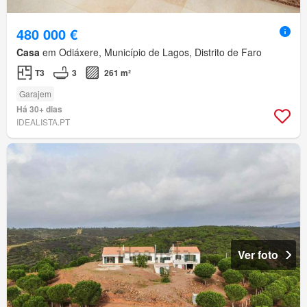
480 000 €
Casa
em Odiáxere, Município de Lagos, Distrito de Faro
T3
3
261 m²
Garajem
Há 30+ dias
IDEALISTA.PT
Ver foto