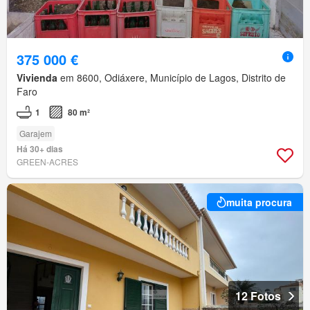
375 000 €
Vivienda
em 8600, Odiáxere, Município de Lagos, Distrito de
Faro
1
80 m²
Garajem
Há 30+ dias
GREEN-ACRES
muita procura
12 Fotos