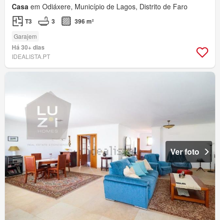
Casa
em Odiáxere, Município de Lagos, Distrito de Faro
T3
3
396 m²
Garajem
Há 30+ dias
IDEALISTA.PT
Ver foto