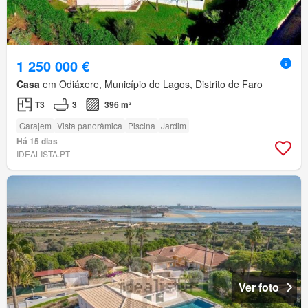
1 250 000 €
Casa
em Odiáxere, Município de Lagos, Distrito de Faro
T3
3
396 m²
Garajem
Vista panorâmica
Piscina
Jardim
Há 15 dias
IDEALISTA.PT
Ver foto