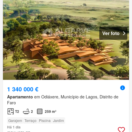
Ver foto
1 340 000 €
Apartamento
em Odiáxere, Município de Lagos, Distrito de
Faro
T2
2
259 m²
Garajem
Terraço
Piscina
Jardim
Há 1 dia