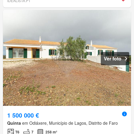
IDEALISTA.PT
Ver foto
1 500 000 €
Quinta
em Odiáxere, Município de Lagos, Distrito de Faro
T6
7
258 m²