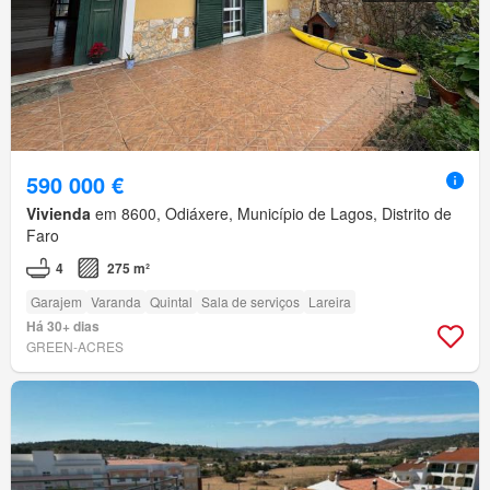
590 000 €
Vivienda
em 8600, Odiáxere, Município de Lagos, Distrito de
Faro
4
275 m²
Garajem
Varanda
Quintal
Sala de serviços
Lareira
Há 30+ dias
GREEN-ACRES