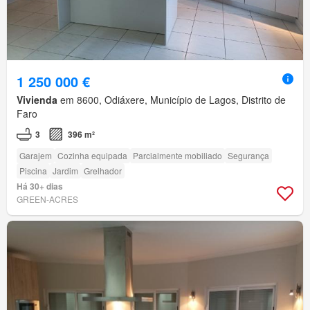
1 250 000 €
Vivienda
em 8600, Odiáxere, Município de Lagos, Distrito de
Faro
3
396 m²
Garajem
Cozinha equipada
Parcialmente mobiliado
Segurança
Piscina
Jardim
Grelhador
Há 30+ dias
GREEN-ACRES