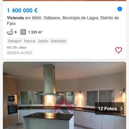
1 400 000 €
Vivienda
em 8600, Odiáxere, Município de Lagos, Distrito de
Faro
9
1 325 m²
Garajem
Piscina
Jardim
Grelhador
Há 30+ dias
GREEN-ACRES
12 Fotos