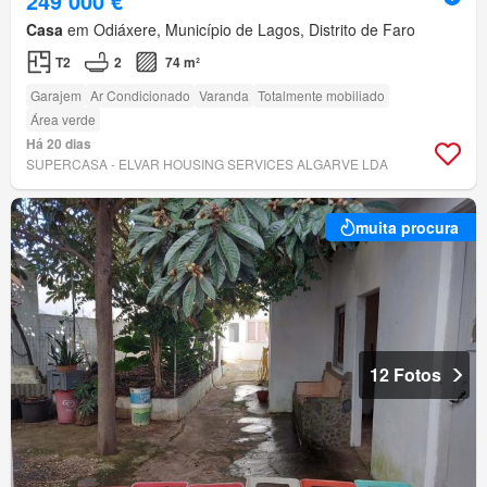
249 000 €
Casa
em Odiáxere, Município de Lagos, Distrito de Faro
T2
2
74 m²
Garajem
Ar Condicionado
Varanda
Totalmente mobiliado
Área verde
Há 20 dias
SUPERCASA - ELVAR HOUSING SERVICES ALGARVE LDA
muita procura
12 Fotos