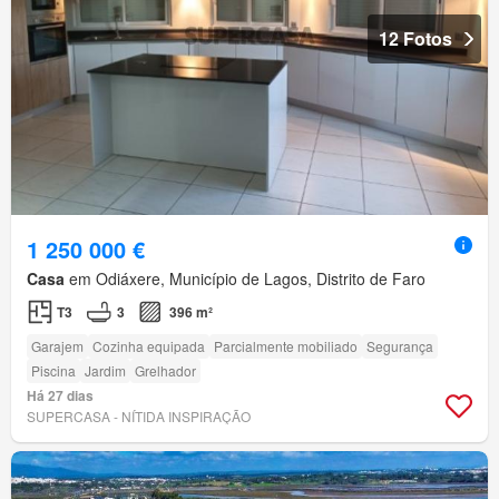
12 Fotos
1 250 000 €
Casa
em Odiáxere, Município de Lagos, Distrito de Faro
T3
3
396 m²
Garajem
Cozinha equipada
Parcialmente mobiliado
Segurança
Piscina
Jardim
Grelhador
Há 27 dias
SUPERCASA - NÍTIDA INSPIRAÇÃO