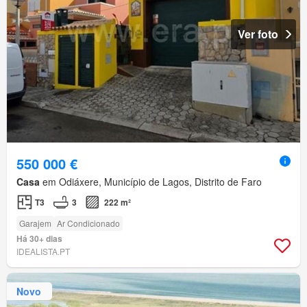
Ver foto
550 000 €
Casa
em Odiáxere, Município de Lagos, Distrito de Faro
T3
3
222 m²
Garajem
Ar Condicionado
Há 30+ dias
IDEALISTA.PT
Novo