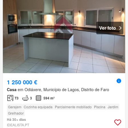
Ver foto
1 250 000 €
Casa
em Odiáxere, Município de Lagos, Distrito de Faro
T3
3
594 m²
Garajem
Cozinha equipada
Parcialmente mobiliado
Piscina
Jardim
Grelhador
Há 30+ dias
IDEALISTA.PT