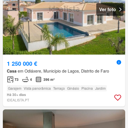
Ver foto
1 250 000 €
Casa
em Odiáxere, Município de Lagos, Distrito de Faro
T3
4
396 m²
Garajem
Vista panorâmica
Terraço
Ginásio
Piscina
Jardim
Há 30+ dias
IDEALISTA.PT