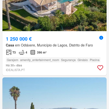
1 250 000 €
Casa
em Odiáxere, Município de Lagos, Distrito de Faro
T3
4
396 m²
Garajem
amenity_entertainment_room
Segurança
Ginásio
Piscina
Há 30+ dias
IDEALISTA.PT