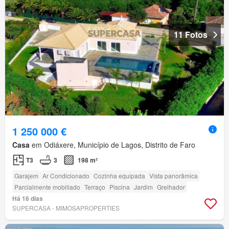
11 Fotos
1 250 000 €
Casa
em Odiáxere, Município de Lagos, Distrito de Faro
T3
3
198 m²
Garajem
Ar Condicionado
Cozinha equipada
Vista panorâmica
Parcialmente mobiliado
Terraço
Piscina
Jardim
Grelhador
Há 16 dias
SUPERCASA - MIMOSAPROPERTIES