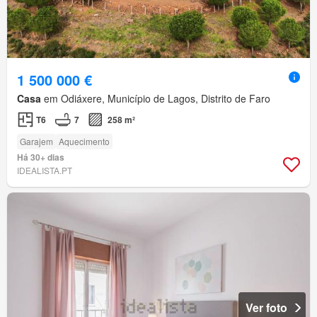
1 500 000 €
Casa
em Odiáxere, Município de Lagos, Distrito de Faro
T6
7
258 m²
Garajem
Aquecimento
Há 30+ dias
IDEALISTA.PT
Ver foto