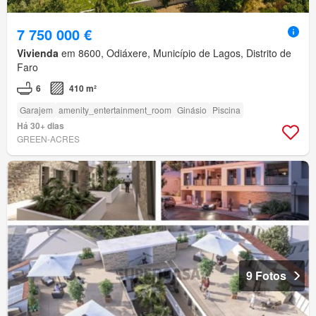
7 750 000 €
Vivienda
em 8600, Odiáxere, Município de Lagos, Distrito de
Faro
6
410 m²
Garajem
amenity_entertainment_room
Ginásio
Piscina
Há 30+ dias
GREEN-ACRES
9 Fotos