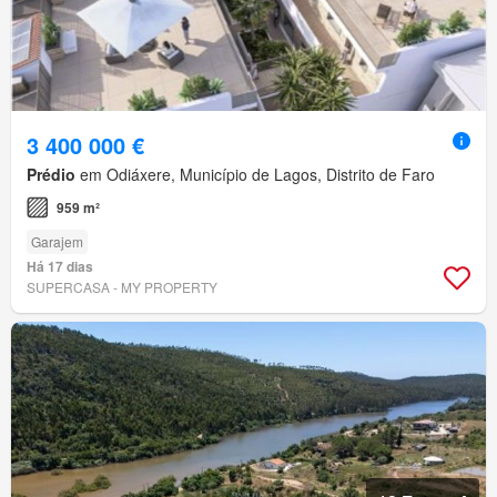
3 400 000 €
Prédio
em Odiáxere, Município de Lagos, Distrito de Faro
959 m²
Garajem
Há 17 dias
SUPERCASA - MY PROPERTY