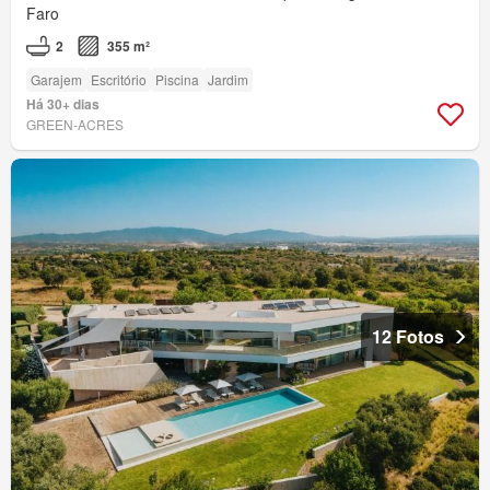
Faro
2
355 m²
Garajem
Escritório
Piscina
Jardim
Há 30+ dias
GREEN-ACRES
12 Fotos