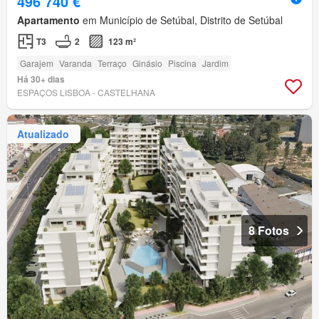
496 740 €
Apartamento
em Município de Setúbal, Distrito de Setúbal
T3
2
123 m²
Garajem
Varanda
Terraço
Ginásio
Piscina
Jardim
Há 30+ dias
ESPAÇOS LISBOA - CASTELHANA
Atualizado
8 Fotos