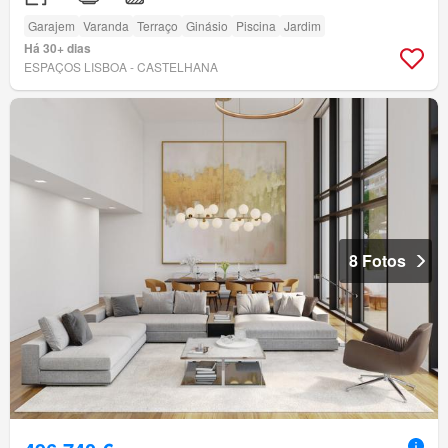
Garajem
Varanda
Terraço
Ginásio
Piscina
Jardim
Há 30+ dias
ESPAÇOS LISBOA - CASTELHANA
8 Fotos