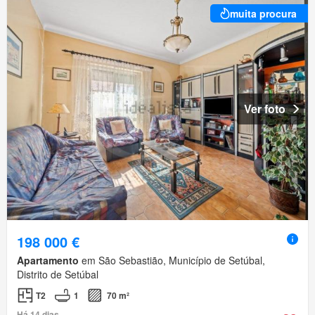
muita procura
Ver foto
198 000 €
Apartamento
em São Sebastião, Município de Setúbal,
Distrito de Setúbal
T2
1
70 m²
Há 14 dias