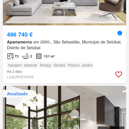
496 740 €
Apartamento
em 2900-, São Sebastião, Município de Setúbal,
Distrito de Setúbal
T3
2
151 m²
Garajem
Varanda
Terraço
Ginásio
Piscina
Jardim
Há 2 dias
LUXURYESTATE
Atualizado