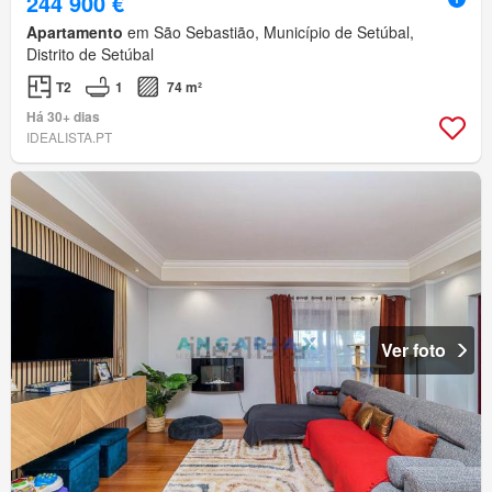
244 900 €
Apartamento
em São Sebastião, Município de Setúbal,
Distrito de Setúbal
T2
1
74 m²
Há 30+ dias
IDEALISTA.PT
Ver foto