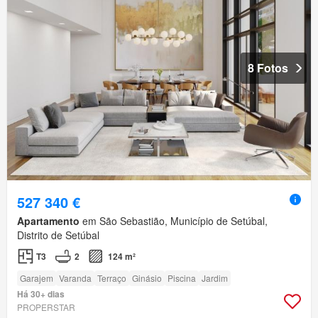
8 Fotos
527 340 €
Apartamento
em São Sebastião, Município de Setúbal,
Distrito de Setúbal
T3
2
124 m²
Garajem
Varanda
Terraço
Ginásio
Piscina
Jardim
Há 30+ dias
PROPERSTAR