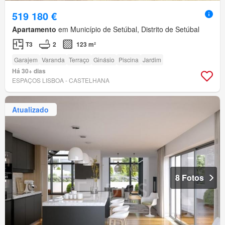
519 180 €
Apartamento
em Município de Setúbal, Distrito de Setúbal
T3
2
123 m²
Garajem
Varanda
Terraço
Ginásio
Piscina
Jardim
Há 30+ dias
ESPAÇOS LISBOA - CASTELHANA
Atualizado
8 Fotos