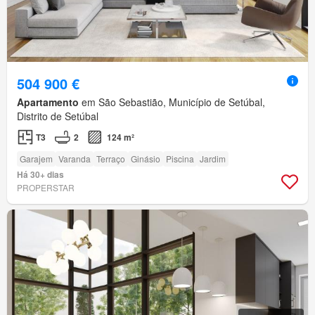
504 900 €
Apartamento
em São Sebastião, Município de Setúbal,
Distrito de Setúbal
T3
2
124 m²
Garajem
Varanda
Terraço
Ginásio
Piscina
Jardim
Há 30+ dias
PROPERSTAR