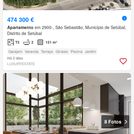
474 300 €
Apartamento
em 2900-, São Sebastião, Município de Setúbal,
Distrito de Setúbal
T3
2
151 m²
Garajem
Varanda
Terraço
Ginásio
Piscina
Jardim
Há 2 dias
LUXURYESTATE
8 Fotos