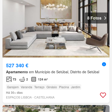
8 Fotos
527 340 €
Apartamento
em Município de Setúbal, Distrito de Setúbal
T3
2
124 m²
Garajem
Varanda
Terraço
Ginásio
Piscina
Jardim
Há 30+ dias
ESPAÇOS LISBOA - CASTELHANA