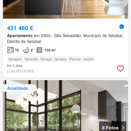
431 460 €
Apartamento
em 2900-, São Sebastião, Município de Setúbal,
Distrito de Setúbal
T2
2
136 m²
Garajem
Varanda
Terraço
Ginásio
Piscina
Jardim
Há 2 dias
LUXURYESTATE
Atualizado
8 Fotos