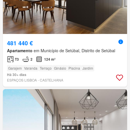
481 440 €
Apartamento
em Município de Setúbal, Distrito de Setúbal
T3
2
124 m²
Garajem
Varanda
Terraço
Ginásio
Piscina
Jardim
Há 30+ dias
ESPAÇOS LISBOA - CASTELHANA