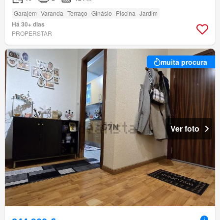
Garajem
Varanda
Terraço
Ginásio
Piscina
Jardim
Há 30+ dias
PROPERSTAR
muita procura
Ver foto