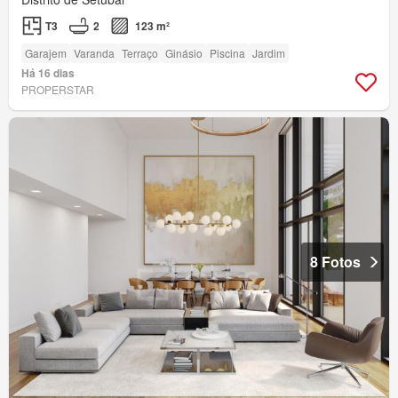
T3
2
123 m²
Garajem
Varanda
Terraço
Ginásio
Piscina
Jardim
Há 16 dias
PROPERSTAR
8 Fotos