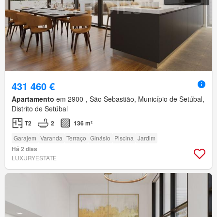
431 460 €
Apartamento
em 2900-, São Sebastião, Município de Setúbal,
Distrito de Setúbal
T2
2
136 m²
Garajem
Varanda
Terraço
Ginásio
Piscina
Jardim
Há 2 dias
LUXURYESTATE