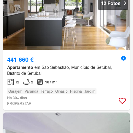
12 Fotos
441 660 €
Apartamento
em São Sebastião, Município de Setúbal,
Distrito de Setúbal
T2
2
107 m²
Garajem
Varanda
Terraço
Ginásio
Piscina
Jardim
Há 30+ dias
PROPERSTAR