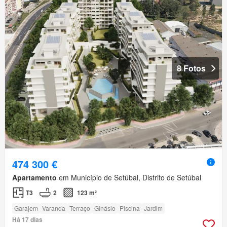
8 Fotos
474 300 €
Apartamento
em Município de Setúbal, Distrito de Setúbal
T3
2
123 m²
Garajem
Varanda
Terraço
Ginásio
Piscina
Jardim
Há 17 dias