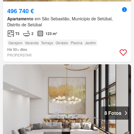
496 740 €
Apartamento
em São Sebastião, Município de Setúbal,
Distrito de Setúbal
T3
2
123 m²
Garajem
Varanda
Terraço
Ginásio
Piscina
Jardim
Há 30+ dias
PROPERSTAR
8 Fotos