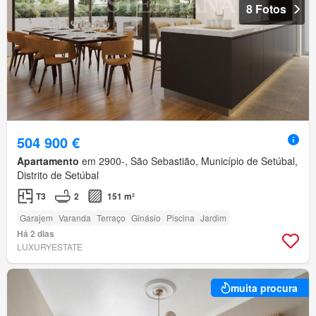
8 Fotos
504 900 €
Apartamento
em 2900-, São Sebastião, Município de Setúbal,
Distrito de Setúbal
T3
2
151 m²
Garajem
Varanda
Terraço
Ginásio
Piscina
Jardim
Há 2 dias
LUXURYESTATE
muita procura