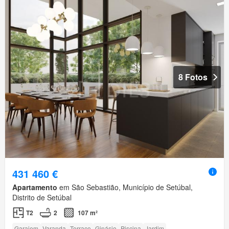
8 Fotos
431 460 €
Apartamento
em São Sebastião, Município de Setúbal,
Distrito de Setúbal
T2
2
107 m²
Garajem
Varanda
Terraço
Ginásio
Piscina
Jardim