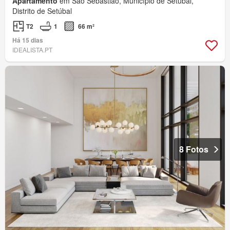
Apartamento
em São Sebastião, Município de Setúbal,
Distrito de Setúbal
T2
1
66 m²
Há 15 dias
IDEALISTA.PT
8 Fotos