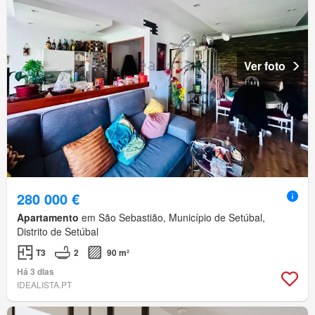
Ver foto
280 000 €
Apartamento
em São Sebastião, Município de Setúbal,
Distrito de Setúbal
T3
2
90 m²
Há 3 dias
IDEALISTA.PT