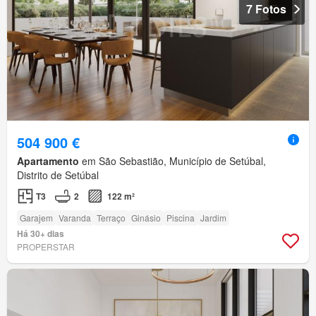
7 Fotos
504 900 €
Apartamento
em São Sebastião, Município de Setúbal,
Distrito de Setúbal
T3
2
122 m²
Garajem
Varanda
Terraço
Ginásio
Piscina
Jardim
Há 30+ dias
PROPERSTAR