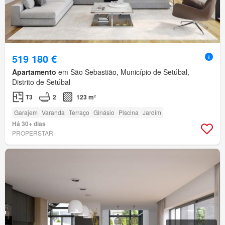
519 180 €
Apartamento
em São Sebastião, Município de Setúbal,
Distrito de Setúbal
T3
2
123 m²
Garajem
Varanda
Terraço
Ginásio
Piscina
Jardim
Há 30+ dias
PROPERSTAR