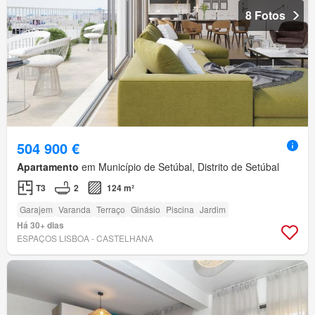
8 Fotos
504 900 €
Apartamento
em Município de Setúbal, Distrito de Setúbal
T3
2
124 m²
Garajem
Varanda
Terraço
Ginásio
Piscina
Jardim
Há 30+ dias
ESPAÇOS LISBOA - CASTELHANA