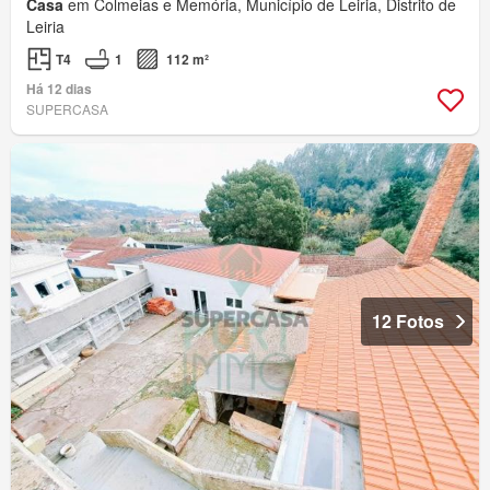
Casa
em Colmeias e Memória, Município de Leiria, Distrito de
Leiria
T4
1
112 m²
Há 12 dias
SUPERCASA
12 Fotos