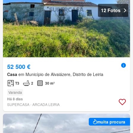
12 Fotos
52 500 €
Casa
em Município de Alvaiázere, Distrito de Leiria
T3
2
30 m²
Varanda
Há 8 dias
SUPERCASA - ARCADA LEIRIA
muita procura