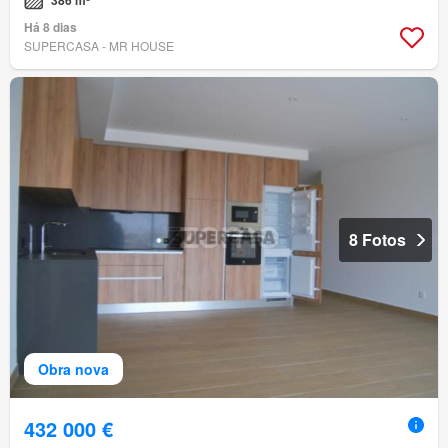
386 m²
Há 8 dias
SUPERCASA - MR HOUSE
8 Fotos
Obra nova
432 000 €