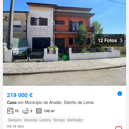
12 Fotos
219 000 €
Casa
em Município de Ansião, Distrito de Leiria
T5
3
100 m²
Garajem
Varanda
Lareira
Terraço
Grelhador
Há 18 dias