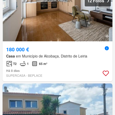
12 Fotos
180 000 €
Casa
em Município de Alcobaça, Distrito de Leiria
T2
1
65 m²
Há 8 dias
SUPERCASA - BEPLACE