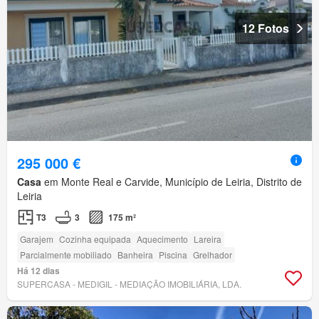
12 Fotos
295 000 €
Casa
em Monte Real e Carvide, Município de Leiria, Distrito de
Leiria
T3
3
175 m²
Garajem
Cozinha equipada
Aquecimento
Lareira
Parcialmente mobiliado
Banheira
Piscina
Grelhador
Há 12 dias
SUPERCASA - MEDIGIL - MEDIAÇÃO IMOBILIÁRIA, LDA.