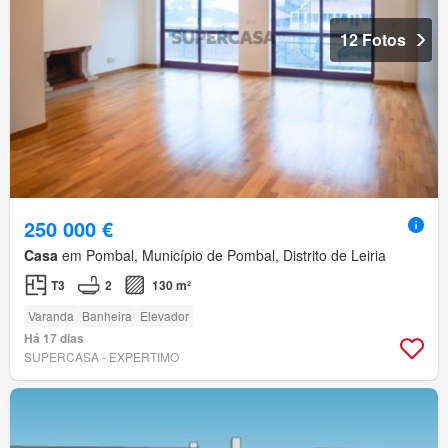
12 Fotos
250 000 €
Casa
em Pombal, Município de Pombal, Distrito de Leiria
T3
2
130 m²
Varanda
Banheira
Elevador
Há 17 dias
SUPERCASA - EXPERTIMO