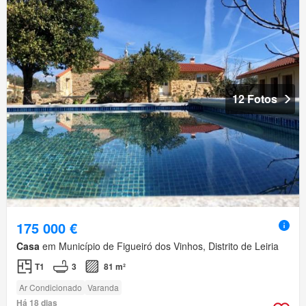
12 Fotos
175 000 €
Casa
em Município de Figueiró dos Vinhos, Distrito de Leiria
T1
3
81 m²
Ar Condicionado
Varanda
Há 18 dias