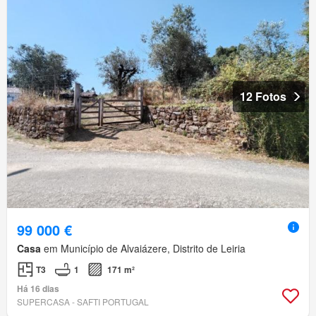
12 Fotos
99 000 €
Casa
em Município de Alvaiázere, Distrito de Leiria
T3
1
171 m²
Há 16 dias
SUPERCASA - SAFTI PORTUGAL