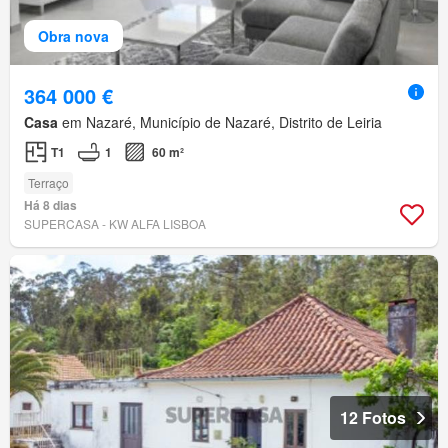
Obra nova
364 000 €
Casa
em Nazaré, Município de Nazaré, Distrito de Leiria
T1
1
60 m²
Terraço
Há 8 dias
SUPERCASA - KW ALFA LISBOA
12 Fotos