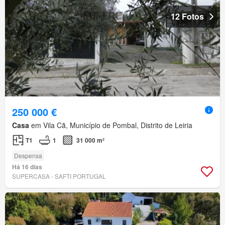
12 Fotos
250 000 €
Casa
em Vila Cã, Município de Pombal, Distrito de Leiria
T1
1
31 000 m²
Despensa
Há 16 dias
SUPERCASA - SAFTI PORTUGAL