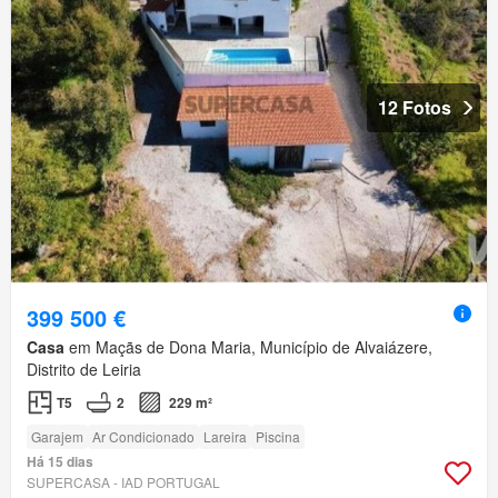
12 Fotos
399 500 €
Casa
em Maçãs de Dona Maria, Município de Alvaiázere,
Distrito de Leiria
T5
2
229 m²
Garajem
Ar Condicionado
Lareira
Piscina
Há 15 dias
SUPERCASA - IAD PORTUGAL