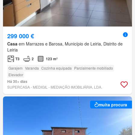
299 000 €
Casa
em Marrazes e Barosa, Município de Leiria, Distrito de
Leiria
T3
2
123 m²
Garajem
Varanda
Cozinha equipada
Parcialmente mobiliado
Elevador
Há 30+ dias
SUPERCASA - MEDIGIL - MEDIAÇÃO IMOBILIÁRIA, LDA.
muita procura