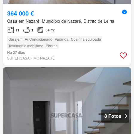
364 000 €
Casa
em Nazaré, Município de Nazaré, Distrito de Leiria
T1
1
54 m²
Garajem
Ar Condicionado
Varanda
Cozinha equipada
Totalmente mobiliado
Piscina
Há 27 dias
SUPERCASA - IMO NAZARÉ
8 Fotos