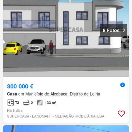
8 Fotos
300 000 €
Casa
em Município de Alcobaça, Distrito de Leiria
T3
2
133 m²
Há 8 dias
SUPERCASA - LANDMART - MEDIAÇÃO IMOBILIÁRIA, LDA