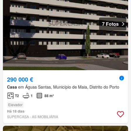
7 Fotos
290 000 €
Casa
em Águas Santas, Município de Maia, Distrito do Porto
T2
1
88 m²
Elevador
Há 18 dias
SUPERCASA - AS IMOBILIÁRIA