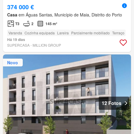
374 000 €
Casa
em Águas Santas, Município de Maia, Distrito do Porto
T3
2
145 m²
Varanda
Cozinha equipada
Lareira
Parcialmente mobiliado
Terraço
Há 19 dias
SUPERCASA - MILLION GROUP
Novo
12 Fotos