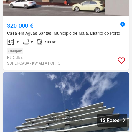
320 000 €
Casa
em Águas Santas, Município de Maia, Distrito do Porto
T2
2
108 m²
Garajem
Há 2 dias
SUPERCASA - KW ALFA PORTO
12 Fotos