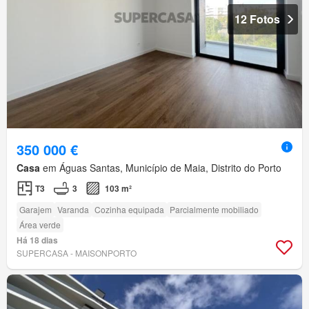
12 Fotos
350 000 €
Casa
em Águas Santas, Município de Maia, Distrito do Porto
T3
3
103 m²
Garajem
Varanda
Cozinha equipada
Parcialmente mobiliado
Área verde
Há 18 dias
SUPERCASA - MAISONPORTO