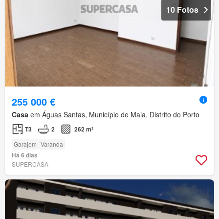
10 Fotos
255 000 €
Casa
em Águas Santas, Município de Maia, Distrito do Porto
T3
2
262 m²
Garajem
Varanda
Há 6 dias
SUPERCASA