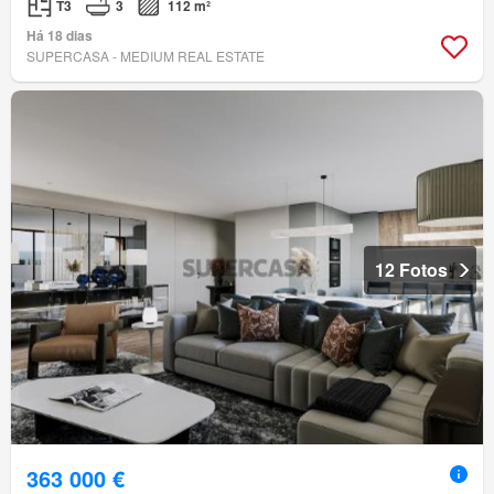
T3
3
112 m²
Há 18 dias
SUPERCASA - MEDIUM REAL ESTATE
12 Fotos
363 000 €