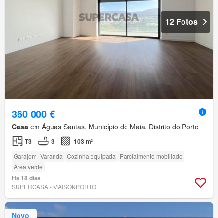
12 Fotos
360 000 €
Casa
em Águas Santas, Município de Maia, Distrito do Porto
T3
3
103 m²
Garajem
Varanda
Cozinha equipada
Parcialmente mobiliado
Área verde
Há 18 dias
SUPERCASA - MAISONPORTO
Novo