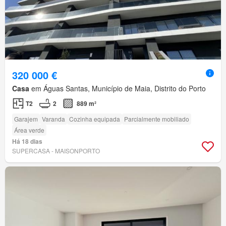
320 000 €
Casa
em Águas Santas, Município de Maia, Distrito do Porto
T2
2
889 m²
Garajem
Varanda
Cozinha equipada
Parcialmente mobiliado
Área verde
Há 18 dias
SUPERCASA - MAISONPORTO