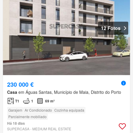
12 Fotos
230 000 €
Casa
em Águas Santas, Município de Maia, Distrito do Porto
T1
1
69 m²
Garajem
Ar Condicionado
Cozinha equipada
Parcialmente mobiliado
Há 18 dias
SUPERCASA - MEDIUM REAL ESTATE