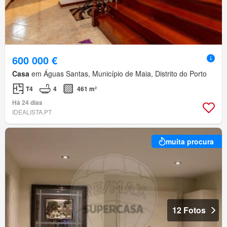
600 000 €
Casa
em Águas Santas, Município de Maia, Distrito do Porto
T4
4
461 m²
Há 24 dias
IDEALISTA.PT
muita procura
12 Fotos