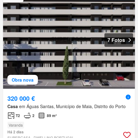
7 Fotos
Obra nova
320 000 €
Casa
em Águas Santas, Município de Maia, Distrito do Porto
T2
2
89 m²
Varanda
Há 2 dias
SUPERCASA - DWELLING PORTUGAL