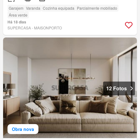
Garajem
Varanda
Cozinha equipada
Parcialmente mobiliado
Área verde
Há 18 dias
SUPERCASA - MAISONPORTO
12 Fotos
Obra nova