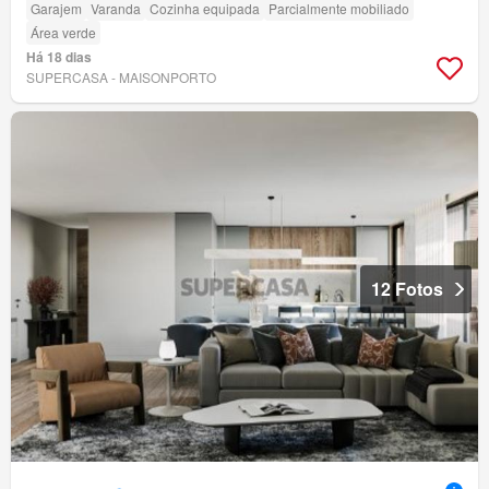
Garajem
Varanda
Cozinha equipada
Parcialmente mobiliado
Área verde
Há 18 dias
SUPERCASA - MAISONPORTO
12 Fotos