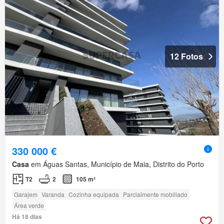
12 Fotos
330 000 €
Casa
em Águas Santas, Município de Maia, Distrito do Porto
T2
2
105 m²
Garajem
Varanda
Cozinha equipada
Parcialmente mobiliado
Área verde
Há 18 dias