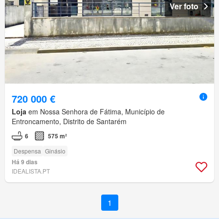
Ver foto
720 000 €
Loja
em Nossa Senhora de Fátima, Município de
Entroncamento, Distrito de Santarém
6
575 m²
Despensa
Ginásio
Há 9 dias
IDEALISTA.PT
1