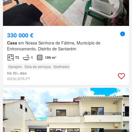
330 000 €
Casa
em Nossa Senhora de Fátima, Município de
Entroncamento, Distrito de Santarém
T3
1
199 m²
Garajem
Sala de serviços
Grelhador
Há 30+ dias
IDEALISTA.PT