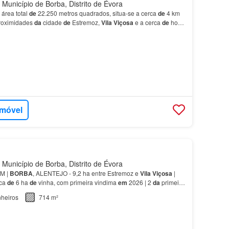
Município de Borba, Distrito de Évora
 área total
de
22.250 metros quadrados, situa-se a cerca
de
4 km
proximidades
da
cidade
de
Estremoz,
Vila
Viçosa
e a cerca
de
hora
imóvel
Município de Borba, Distrito de Évora
M |
BORBA
, ALENTEJO - 9,2 ha entre Estremoz e
Vila
Viçosa
|
rca
de
6 ha
de
vinha, com primeira vindima
em
2026 | 2
da
primeira
nhorial e um projeto
de
turismo rural lice…
heiros
714 m²