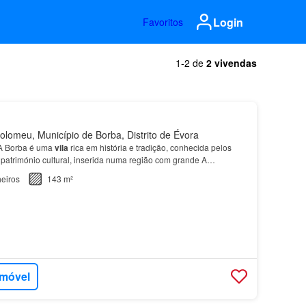
Login
Favoritos
1-2 de
2 vivendas
lomeu, Município de Borba, Distrito de Évora
 Borba é uma
vila
rica em história e tradição, conhecida pelos
património cultural, inserida numa região com grande A
(Património Mundial da UNESCO),
Vila
Viçosa
e Estr…
eiros
143 m²
imóvel