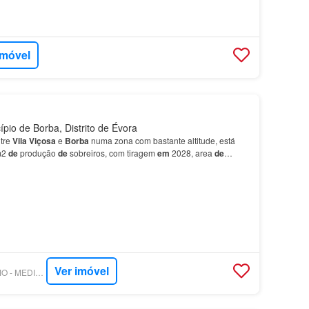
imóvel
pio de Borba, Distrito de Évora
ntre
Vila
Viçosa
e
Borba
numa zona com bastante altitude, está
m2
de
produção
de
sobreiros, com tiragem
em
2028, area
de
 a casta syrah com aproximadamente 22 000 m2.…
Ver imóvel
SUPERCASA - ALTIMO - MEDIAÇAO IMOBILIARIA DO ALENTEJO