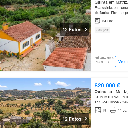
Quinta
em Matriz, 
Esta quinta, com uma
de
Borba
. Fica nas 
e meia
de
Lisboa…
341 m²
12 Fotos
Garajem
Há 30+ dias
Ver 
PROPERSTAR
820 000 €
Quinta
em Matriz, 
QUINTA
DO
VALENTI
1h45
de
Lisboa - Ce
vindima, uma casa se
T9
11
ban
12 Fotos