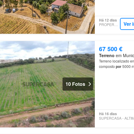
Há 12 dias
Ver 
PROPERSTAR
67 500 €
Terreno
em Municí
Terreno localizado e
composto
por
5000 
produção
de
uva com
10 Fotos
Há 16 dias