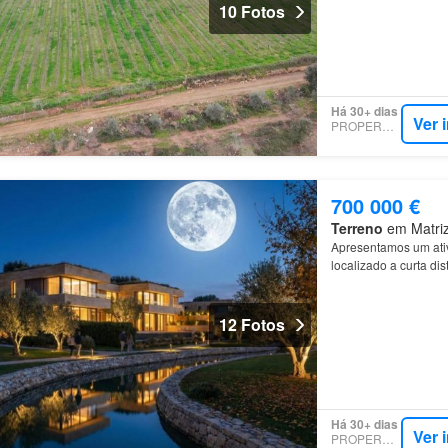
10 Fotos
Há 30+ dias
Ver 
PROPERSTAR
700 000 €
Terreno
em Matriz,
Apresentamos um ati
localizado a curta di
Viçosa
e
Évora
, bem
12 Fotos
Há 30+ dias
Ver 
PROPERSTAR