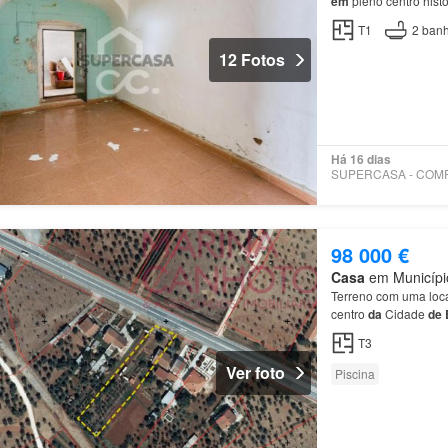
em
pleno centro hist
Évora
(Património M
T1
2
banh
12 Fotos
Há 16 dias
98 000 €
Casa
em Município
Terreno com uma loc
centro
da
Cidade
de
T3
Ver foto
Piscina