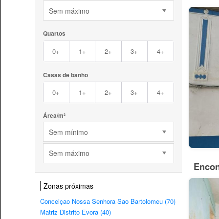
Sem máximo
Quartos
0+
1+
2+
3+
4+
Casas de banho
0+
1+
2+
3+
4+
Área/m²
Sem mínimo
Sem máximo
Encon
Zonas próximas
Conceiçao Nossa Senhora Sao Bartolomeu (70)
Matriz Distrito Evora (40)