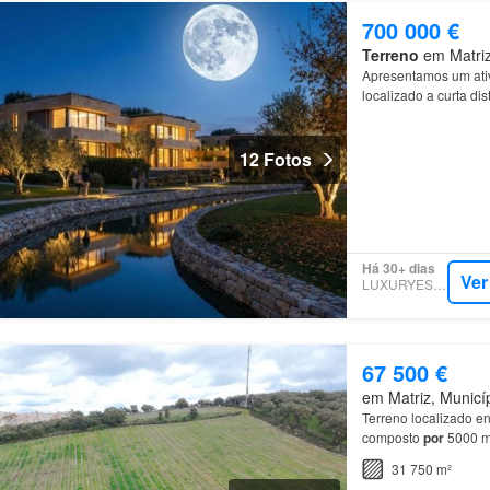
700 000 €
Terreno
em Matriz,
Apresentamos um ati
localizado a curta di
Viçosa
e
Évora
, bem
12 Fotos
Há 30+ dias
Ver
LUXURYESTATE
67 500 €
em Matriz, Municíp
Terreno localizado e
composto
por
5000 
produção
de
uva com
31 750 m²