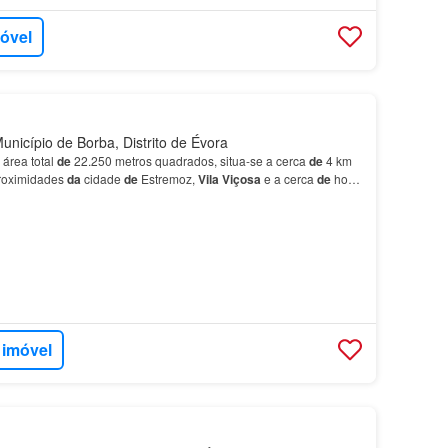
móvel
unicípio de Borba, Distrito de Évora
 área total
de
22.250 metros quadrados, situa-se a cerca
de
4 km
proximidades
da
cidade
de
Estremoz,
Vila
Viçosa
e a cerca
de
hora
 imóvel