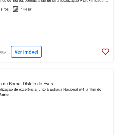
órico
de
Borba
, beneficiando
de
uma localização A proximidade a
undial
da
UNESCO),
Vila
Viçosa
e Estr…
eiros
144 m²
Ver imóvel
SUPERCASA - COMPRARCASA ÉVORA
 de Borba, Distrito de Évora
alização
de
excelência junto à Estrada Nacional nº4, a 1km
do
Borba
…