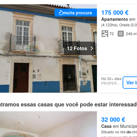
175 000 €
muita procura
Apartamento
em S
(4.123ha), Orada (5.
T2
246 m
12 Fotos
Há 30+ dias
Ver 
PROPERSTAR
tramos essas casas que você pode estar interessa
32 000 €
Casa
em Município
Situado no rés-
do
-c