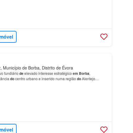
imóvel
 Município de Borba, Distrito de Évora
vo fundiário
de
elevado interesse estratégico
em
Borba
,
stância
do
centro urbano e inserido numa região
do
Alentejo
 como ligação…
imóvel