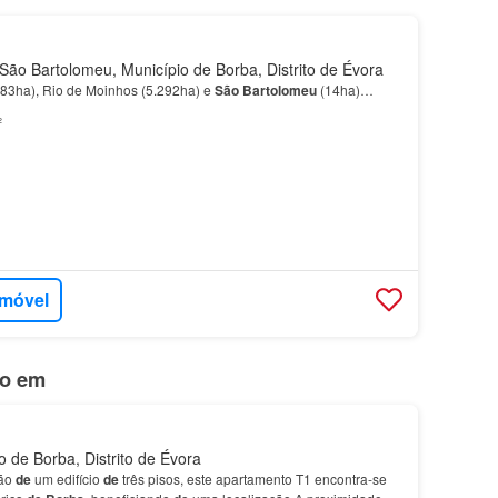
ão Bartolomeu, Município de Borba, Distrito de Évora
083ha), Rio de Moinhos (5.292ha) e
São
Bartolomeu
(14ha)…
²
imóvel
do em
 de Borba, Distrito de Évora
hão
de
um edifício
de
três pisos, este apartamento T1 encontra-se