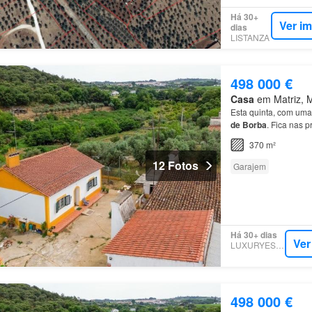
Há 30+
Ver i
dias
LISTANZA
498 000 €
Casa
em Matriz, M
Esta quinta, com uma
de
Borba
. Fica nas 
e meia
de
Lisboa…
370 m²
12 Fotos
Garajem
Há 30+ dias
Ver
LUXURYESTATE
498 000 €