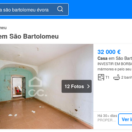
meu
a em São Bartolomeu
32 000 €
Casa
em São Barto
INVESTIR EM BORBA
mármores e pelo seu 
proximidade a
Évora
T1
2
banh
12 Fotos
Há 30+ dias
Ver 
PROPERSTAR