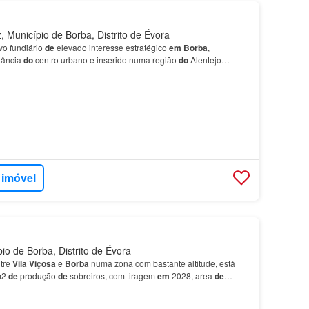
 Município de Borba, Distrito de Évora
vo fundiário
de
elevado interesse estratégico
em
Borba
,
stância
do
centro urbano e inserido numa região
do
Alentejo
 como ligação…
 imóvel
io de Borba, Distrito de Évora
ntre
Vila
Viçosa
e
Borba
numa zona com bastante altitude, está
m2
de
produção
de
sobreiros, com tiragem
em
2028, area
de
 a casta syrah com aproximadamente 22 000 m2.…