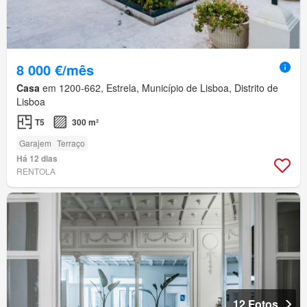
8 000 €/mês
Casa
em 1200-662, Estrela, Município de Lisboa, Distrito de
Lisboa
T5
300 m²
Garajem
Terraço
Há 12 dias
RENTOLA
12 Fotos