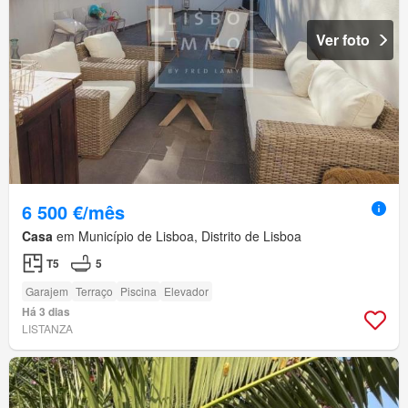
Ver foto
6 500 €/mês
Casa
em Município de Lisboa, Distrito de Lisboa
T5
5
Garajem
Terraço
Piscina
Elevador
Há 3 dias
LISTANZA