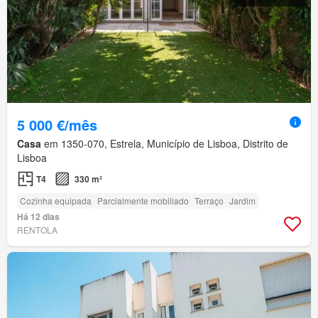
5 000 €/mês
Casa
em 1350-070, Estrela, Município de Lisboa, Distrito de
Lisboa
T4
330 m²
Cozinha equipada
Parcialmente mobiliado
Terraço
Jardim
Há 12 dias
RENTOLA