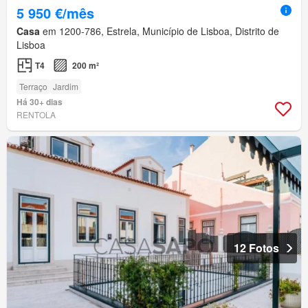
5 950 €/mês
Casa
em 1200-786, Estrela, Município de Lisboa, Distrito de
Lisboa
T4
200 m²
Terraço
Jardim
Há 30+ dias
RENTOLA
12 Fotos