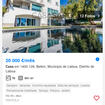
12 Fotos
20 000 €/mês
Casa
em 1400-128, Belém, Município de Lisboa, Distrito de
Lisboa
T8
661 m²
Garajem
Varanda
Cozinha equipada
Sala de serviços
Lareira
Parcialmente mobiliado
Terraço
Piscina
Jardim
Há 30+ dias
RENTOLA