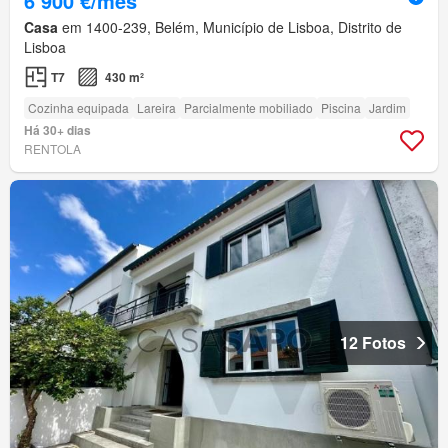
6 900 €/mês
Casa
em 1400-239, Belém, Município de Lisboa, Distrito de
Lisboa
T7
430 m²
Cozinha equipada
Lareira
Parcialmente mobiliado
Piscina
Jardim
Há 30+ dias
RENTOLA
12 Fotos