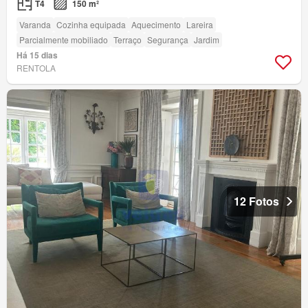
T4
150 m²
Varanda
Cozinha equipada
Aquecimento
Lareira
Parcialmente mobiliado
Terraço
Segurança
Jardim
Há 15 dias
RENTOLA
12 Fotos