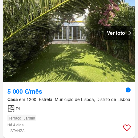
Ver foto
5 000 €/mês
Casa
em 1200, Estrela, Município de Lisboa, Distrito de Lisboa
T4
Terraço
Jardim
Há 4 dias
LISTANZA