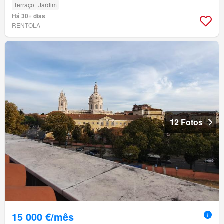
Terraço
Jardim
Há 30+ dias
RENTOLA
12 Fotos
15 000 €/mês