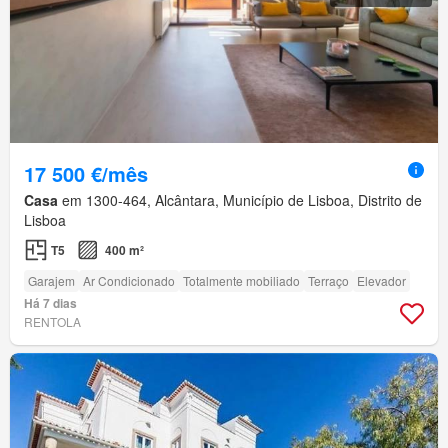
17 500 €/mês
Casa
em 1300-464, Alcântara, Município de Lisboa, Distrito de
Lisboa
T5
400 m²
Garajem
Ar Condicionado
Totalmente mobiliado
Terraço
Elevador
Há 7 dias
RENTOLA