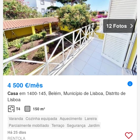
12 Fotos
4 500 €/mês
Casa
em 1400-145, Belém, Município de Lisboa, Distrito de
Lisboa
T4
150 m²
Varanda
Cozinha equipada
Aquecimento
Lareira
Parcialmente mobiliado
Terraço
Segurança
Jardim
Há 25 dias
RENTOLA