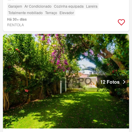
Garajem
Ar Condicionado
Cozinha equipada
Lareira
Totalmente mobiliado
Terraço
Elevador
Há 30+ dias
RENTOLA
12 Fotos