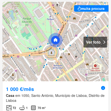
muita procura
Ver foto
1 000 €/mês
Casa
em 1050, Santo António, Município de Lisboa, Distrito de
Lisboa
T2
1
70 m²