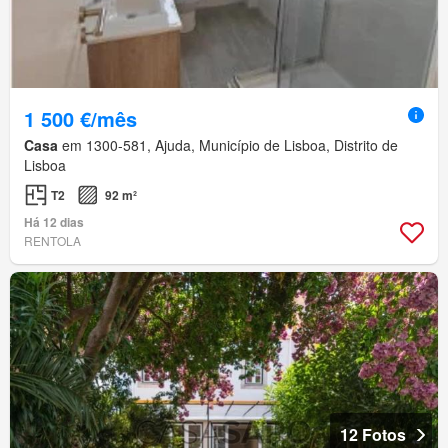
1 500 €/mês
Casa
em 1300-581, Ajuda, Município de Lisboa, Distrito de
Lisboa
T2
92 m²
Há 12 dias
RENTOLA
12 Fotos