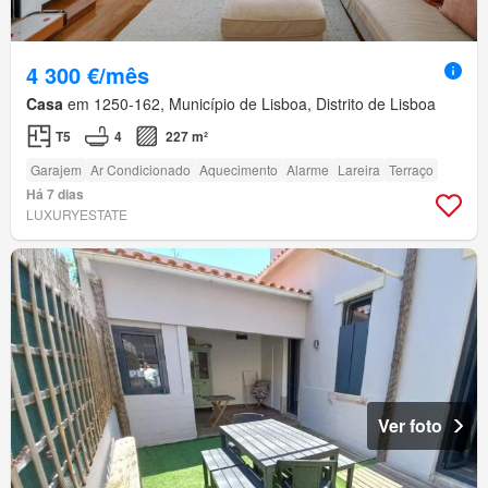
4 300 €/mês
Casa
em 1250-162, Município de Lisboa, Distrito de Lisboa
T5
4
227 m²
Garajem
Ar Condicionado
Aquecimento
Alarme
Lareira
Terraço
Há 7 dias
LUXURYESTATE
Ver foto