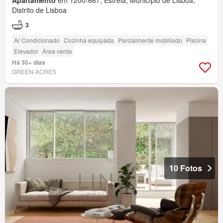
Apartamento
em 1200-667, Estrela, Município de Lisboa,
Distrito de Lisboa
3
Ar Condicionado
Cozinha equipada
Parcialmente mobiliado
Piscina
Elevador
Área verde
Há 30+ dias
GREEN-ACRES
10 Fotos