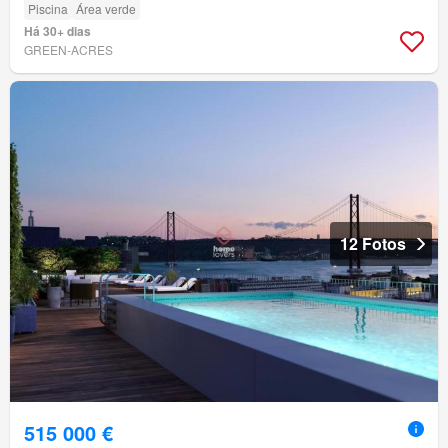
Piscina
Área verde
Há 30+ dias
GREEN-ACRES
12 Fotos
515 000 €