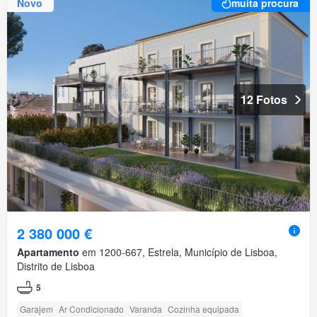
Novo
muita procura
12 Fotos
2 380 000 €
Apartamento
em 1200-667, Estrela, Município de Lisboa,
Distrito de Lisboa
5
Garajem
Ar Condicionado
Varanda
Cozinha equipada