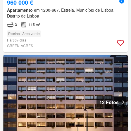
960 000 €
Apartamento
em 1200-667, Estrela, Município de Lisboa,
Distrito de Lisboa
3
115 m²
Piscina
Área verde
Há 30+ dias
GREEN-ACRES
12 Fotos