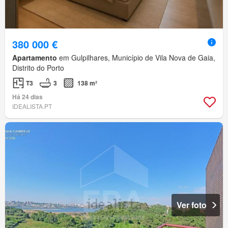
380 000 €
Apartamento
em Gulpilhares, Município de Vila Nova de Gaia,
Distrito do Porto
T3
3
138 m²
Há 24 dias
IDEALISTA.PT
Ver foto