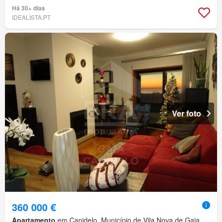
Há 30+ dias
IDEALISTA.PT
Ver foto
360 000 €
Apartamento
em Canidelo, Município de Vila Nova de Gaia,