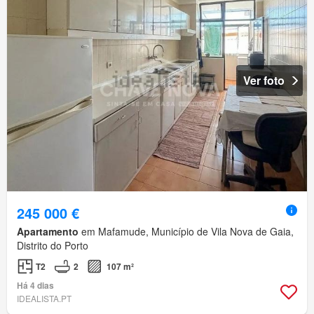
Ver foto
245 000 €
Apartamento
em Mafamude, Município de Vila Nova de Gaia,
Distrito do Porto
T2
2
107 m²
Há 4 dias
IDEALISTA.PT