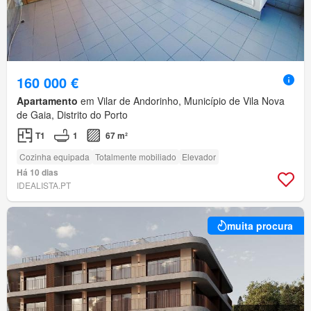
160 000 €
Apartamento
em Vilar de Andorinho, Município de Vila Nova
de Gaia, Distrito do Porto
T1
1
67 m²
Cozinha equipada
Totalmente mobiliado
Elevador
Há 10 dias
IDEALISTA.PT
muita procura