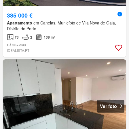
385 000 €
Apartamento
em Canelas, Município de Vila Nova de Gaia,
Distrito do Porto
T3
2
138 m²
Há 30+ dias
IDEALISTA.PT
Ver foto