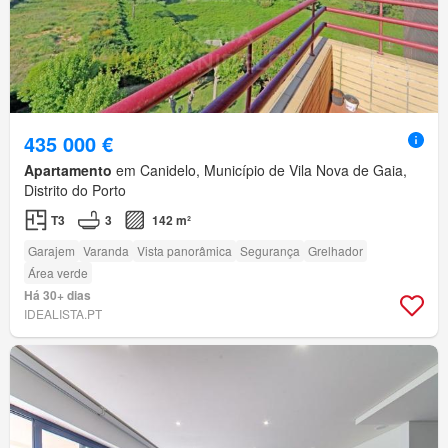
435 000 €
Apartamento
em Canidelo, Município de Vila Nova de Gaia,
Distrito do Porto
T3
3
142 m²
Garajem
Varanda
Vista panorâmica
Segurança
Grelhador
Área verde
Há 30+ dias
IDEALISTA.PT