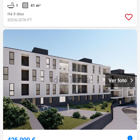
1
41 m²
Há 9 dias
IDEALISTA.PT
Ver foto
425 000 €