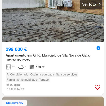
Ver foto
299 000 €
Apartamento
em Grijó, Município de Vila Nova de Gaia,
Distrito do Porto
T3
3
133 m²
Ar Condicionado
Cozinha equipada
Sala de serviços
Parcialmente mobiliado
Terraço
Há 29 dias
IDEALISTA.PT
Atualizado