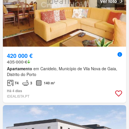
Ver foto
420 000 €
435 000 €
Apartamento
em Canidelo, Município de Vila Nova de Gaia,
Distrito do Porto
T4
3
140 m²
Há 4 dias
IDEALISTA.PT