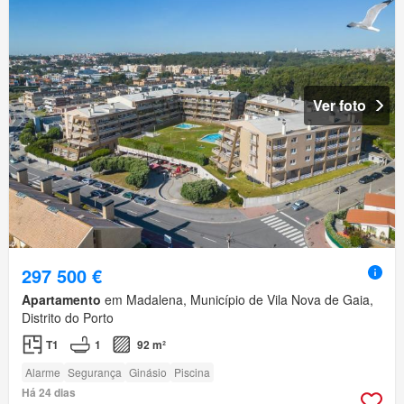
Ver foto
297 500 €
Apartamento
em Madalena, Município de Vila Nova de Gaia,
Distrito do Porto
T1
1
92 m²
Alarme
Segurança
Ginásio
Piscina
Há 24 dias