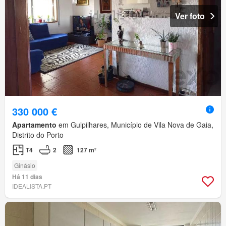
Ver foto
330 000 €
Apartamento
em Gulpilhares, Município de Vila Nova de Gaia,
Distrito do Porto
T4
2
127 m²
Ginásio
Há 11 dias
IDEALISTA.PT