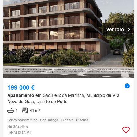
Ver foto
199 000 €
Apartamento
em São Félix da Marinha, Município de Vila
Nova de Gaia, Distrito do Porto
1
41 m²
Vista panorâmica
Segurança
Ginásio
Piscina
Há 30+ dias
IDEALISTA.PT