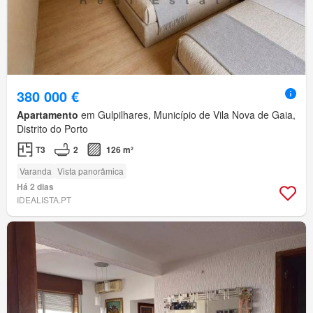
380 000 €
Apartamento
em Gulpilhares, Município de Vila Nova de Gaia,
Distrito do Porto
T3
2
126 m²
Varanda
Vista panorâmica
Há 2 dias
IDEALISTA.PT