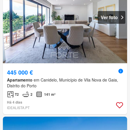
Ver foto
445 000 €
Apartamento
em Canidelo, Município de Vila Nova de Gaia,
Distrito do Porto
T2
2
141 m²
Há 4 dias
IDEALISTA.PT