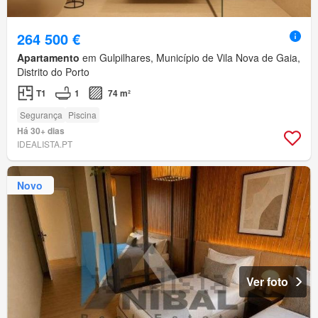
264 500 €
Apartamento
em Gulpilhares, Município de Vila Nova de Gaia,
Distrito do Porto
T1
1
74 m²
Segurança
Piscina
Há 30+ dias
IDEALISTA.PT
Novo
Ver foto