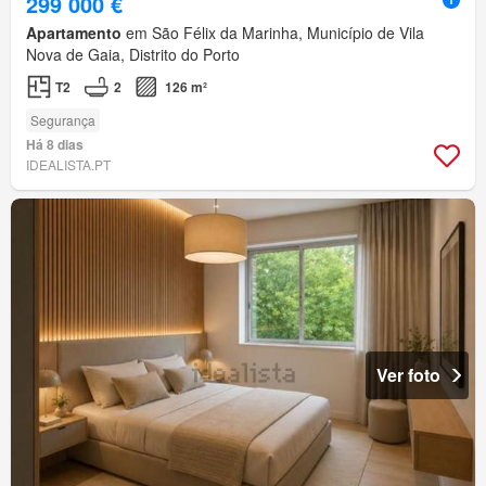
299 000 €
Apartamento
em São Félix da Marinha, Município de Vila
Nova de Gaia, Distrito do Porto
T2
2
126 m²
Segurança
Há 8 dias
IDEALISTA.PT
Ver foto