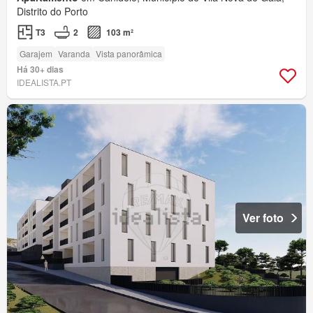
Distrito do Porto
T3
2
103 m²
Garajem
Varanda
Vista panorâmica
Há 30+ dias
IDEALISTA.PT
Ver foto