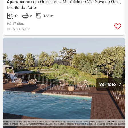
Apartamento
em Gulpilhares, Município de Vila Nova de Gaia,
Distrito do Porto
T3
2
138 m²
Há 17 dias
IDEALISTA.PT
Ver foto