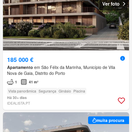
Ver foto
185 000 €
Apartamento
em São Félix da Marinha, Município de Vila
Nova de Gaia, Distrito do Porto
1
41 m²
Vista panorâmica
Segurança
Ginásio
Piscina
Há 30+ dias
IDEALISTA.PT
muita procura