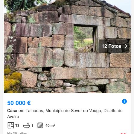
12 Fotos
50 000 €
Casa
em Talhadas, Município de Sever do Vouga, Distrito de
Aveiro
T3
1
40 m²
Há 30+ dias