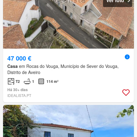
Ver foto
47 000 €
Casa
em Rocas do Vouga, Município de Sever do Vouga,
Distrito de Aveiro
T2
1
114 m²
Há 30+ dias
IDEALISTA.PT