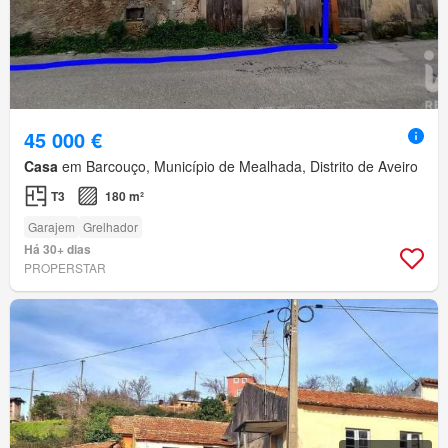
45 000 €
Casa
em Barcouço, Município de Mealhada, Distrito de Aveiro
T3
180 m²
Garajem
Grelhador
Há 30+ dias
PROPERSTAR