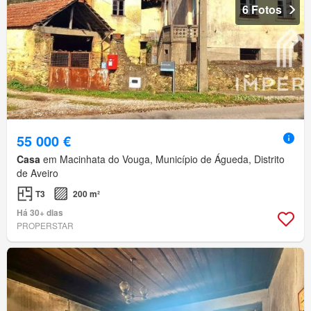
6 Fotos
55 000 €
Casa
em Macinhata do Vouga, Município de Águeda, Distrito
de Aveiro
T3
200 m²
Há 30+ dias
PROPERSTAR