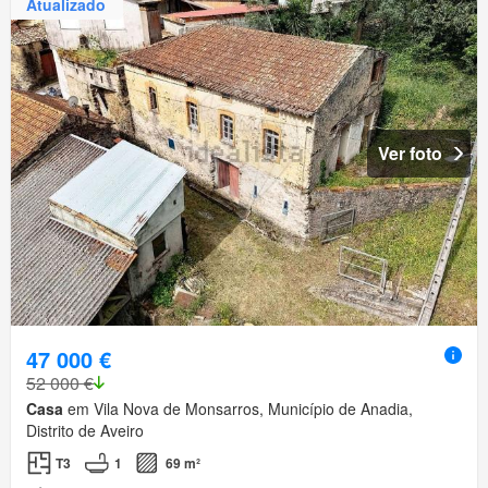
Atualizado
Ver foto
47 000 €
52 000 €
Casa
em Vila Nova de Monsarros, Município de Anadia,
Distrito de Aveiro
T3
1
69 m²