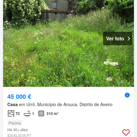
Ver foto
45 000 €
Casa
em Urrô, Município de Arouca, Distrito de Aveiro
T2
1
310 m²
Piscina
Há 30+ dias
IDEALISTA.PT