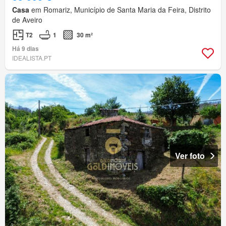
Casa
em Romariz, Município de Santa Maria da Feira, Distrito
de Aveiro
T2
1
30 m²
Há 9 dias
IDEALISTA.PT
Ver foto