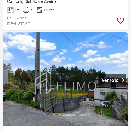
Cambra, Distrito de Aveiro
T2
1
63 m²
Há 30+ dias
IDEALISTA.PT
Ver foto