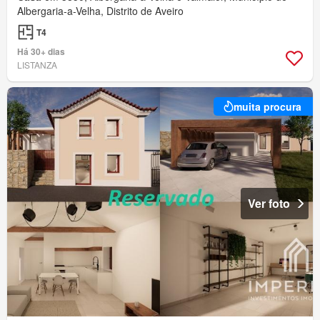
Albergaria-a-Velha, Distrito de Aveiro
T4
Há 30+ dias
LISTANZA
muita procura
Ver foto