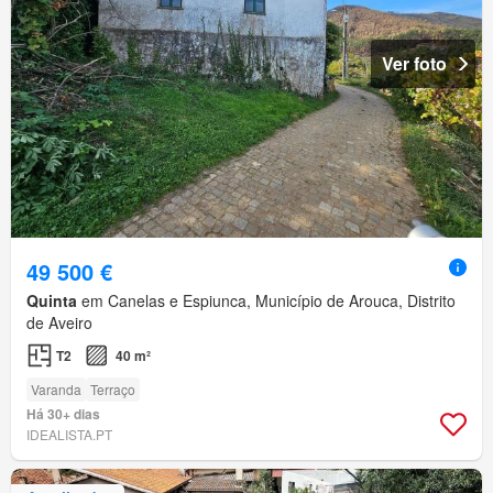
Ver foto
49 500 €
Quinta
em Canelas e Espiunca, Município de Arouca, Distrito
de Aveiro
T2
40 m²
Varanda
Terraço
Há 30+ dias
IDEALISTA.PT