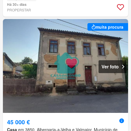
Há 30+ dias
PROPERSTAR
muita procura
Ver foto
45 000 €
Casa
em 3850, Albergaria-a-Velha e Valmaior, Município de