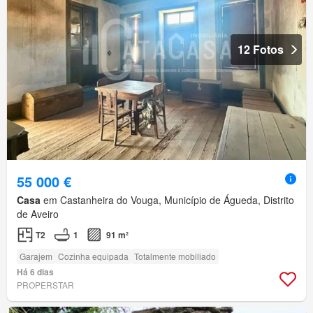
12 Fotos
55 000 €
Casa
em Castanheira do Vouga, Município de Águeda, Distrito
de Aveiro
T2
1
91 m²
Garajem
Cozinha equipada
Totalmente mobiliado
Há 6 dias
PROPERSTAR