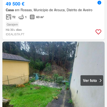
49 500 €
Casa
em Rossas, Município de Arouca, Distrito de Aveiro
T2
1
63 m²
Garajem
Há 30+ dias
IDEALISTA.PT
Ver foto