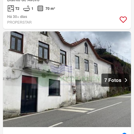
T2
1
70 m²
Há 30+ dias
PROPERSTAR
7 Fotos