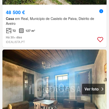
48 500 €
Casa
em Real, Município de Castelo de Paiva, Distrito de
Aveiro
T2
127 m²
Há 30+ dias
IDEALISTA.PT
Ver foto