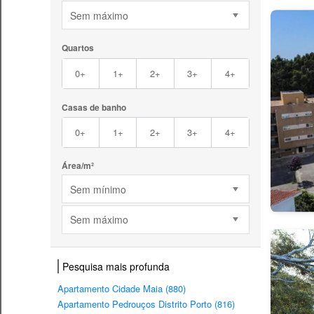
Sem máximo
Quartos
0+
1+
2+
3+
4+
Casas de banho
0+
1+
2+
3+
4+
Área/m²
Sem mínimo
Sem máximo
Pesquisa mais profunda
Apartamento Cidade Maia (880)
Apartamento Pedrouços Distrito Porto (816)