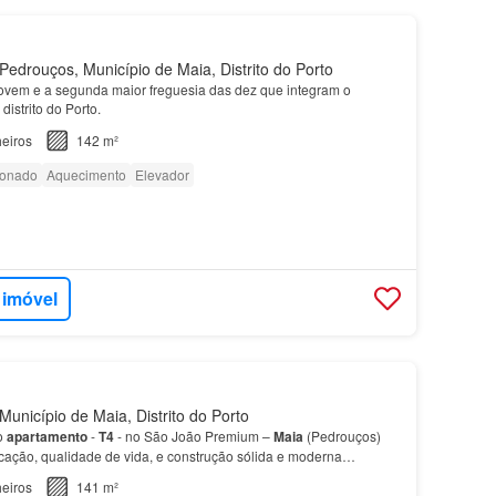
edrouços, Município de Maia, Distrito do Porto
ovem e a segunda maior freguesia das dez que integram o
 distrito do Porto.
eiros
142 m²
ionado
Aquecimento
Elevador
 imóvel
unicípio de Maia, Distrito do Porto
o
apartamento
-
T4
- no São João Premium –
Maia
(Pedrouços)
icação, qualidade de vida, e construção sólida e moderna
égica freguesia de Pedrouços, na
Maia
, este proje…
eiros
141 m²