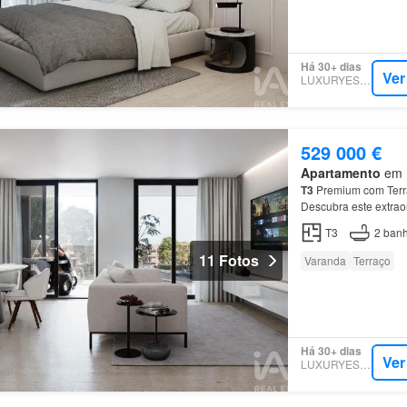
Há 30+ dias
Ver
LUXURYESTATE
529 000 €
Apartamento
em M
T3
Premium com Terra
Descubra este extrao
empreendimento São
T3
2
banh
11 Fotos
Varanda
Terraço
Há 30+ dias
Ver
LUXURYESTATE