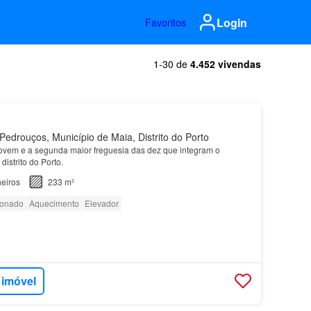
Login
Favoritos
1-30 de
4.452 vivendas
edrouços, Município de Maia, Distrito do Porto
ovem e a segunda maior freguesia das dez que integram o
 distrito do Porto.
eiros
233 m²
ionado
Aquecimento
Elevador
 imóvel