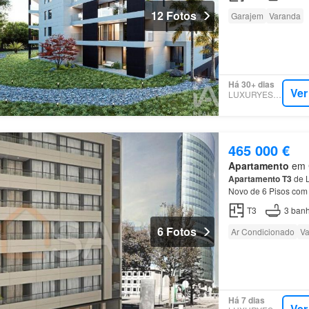
12 Fotos
Garajem
Varanda
Há 30+ dias
Ver
LUXURYESTATE
465 000 €
Apartamento
em C
Apartamento
T3
de L
Novo de 6 Pisos com 
Tetos falsos em todo
T3
3
banh
6 Fotos
Ar Condicionado
Va
Há 7 dias
Ver