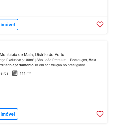
 imóvel
unicípio de Maia, Distrito do Porto
ço Exclusivo >100m² | São João Premium – Pedrouços,
Maia
rdinário
apartamento
T3
em construção no prestigiado
 João Premium, em Pedrouços-
Maia
com: Área útil 110,80 m2…
eiros
111 m²
 imóvel