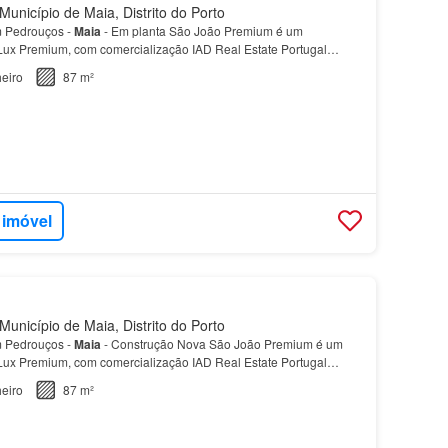
unicípio de Maia, Distrito do Porto
 Pedrouços -
Maia
- Em planta São João Premium é um
ux Premium, com comercialização IAD Real Estate Portugal…
eiro
87 m²
 imóvel
unicípio de Maia, Distrito do Porto
 Pedrouços -
Maia
- Construção Nova São João Premium é um
ux Premium, com comercialização IAD Real Estate Portugal
oação portuguesa, que faz parte do concelho da
Maia
e…
eiro
87 m²