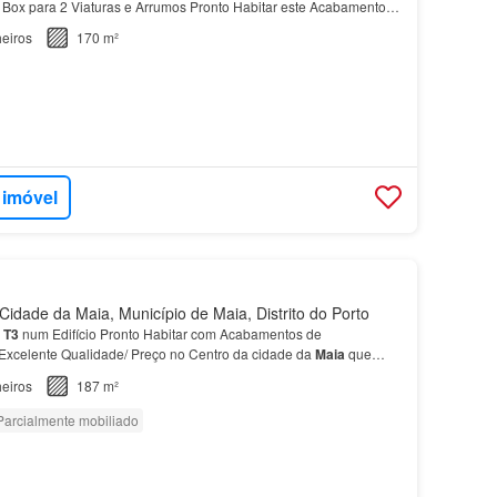
 Box para 2 Viaturas e Arrumos Pronto Habitar este Acabamentos
quitetura Vanguardista e Moderna,fica situ…
eiros
170 m²
 imóvel
idade da Maia, Município de Maia, Distrito do Porto
m
T3
num Edifício Pronto Habitar com Acabamentos de
Excelente Qualidade/ Preço no Centro da cidade da
Maia
que
do por 6 pisos com
Apartamentos
desde T1 a
T3
,cozinhas eq…
eiros
187 m²
Parcialmente mobiliado