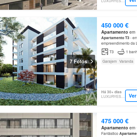
LUXURYESTATE
450 000 €
Apartamento
em M
Apartamento
T3
- em
empreendimento da L
T3
1
banh
7 Fotos
Garajem
Varanda
Há 30+ dias
Ver
LUXURYESTATE
475 000 €
Apartamento
em C
Fantástico
Apartame