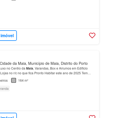
 imóvel
idade da Maia, Município de Maia, Distrito do Porto
uxo no Centro da
Maia
, Varandas, Box e Arrumos em Edificio
Lojas no r/c no que fica Pronto Habitar este ano de 2025 Tem
 o
Apartamento
,Ar Condicionado,Aquecimento Ind…
eiros
164 m²
randa
 imóvel