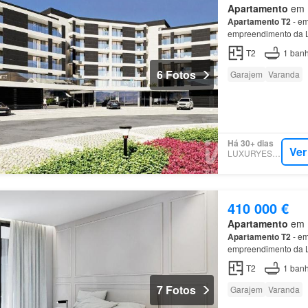
Apartamento
em M
Apartamento
T2
- em
empreendimento da L
T2
1
banh
6 Fotos
Garajem
Varanda
Há 30+ dias
Ver
LUXURYESTATE
410 000 €
Apartamento
em M
Apartamento
T2
- em
empreendimento da L
Pedrouços é uma pov
T2
1
banh
7 Fotos
Garajem
Varanda