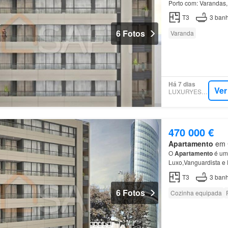
Porto com: Varandas,
de Luxo e com uma Ar
T3
3
banh
6 Fotos
Varanda
Há 7 dias
Ver
LUXURYESTATE
470 000 €
Apartamento
em C
O
Apartamento
é u
Luxo,Vanguardista e 
resumindo É constiuí
T3
3
banh
6 Fotos
Cozinha equipada