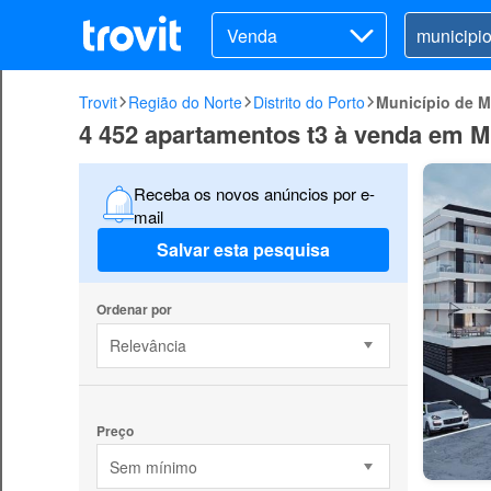
Venda
Trovit
Região do Norte
Distrito do Porto
Município de M
4 452 apartamentos t3 à venda em M
Receba os novos anúncios por e-
mail
Salvar esta pesquisa
Ordenar por
Relevância
Preço
Sem mínimo