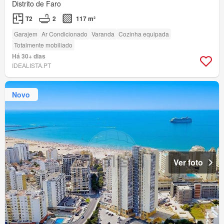
Distrito de Faro
T2
2
117 m²
Garajem
Ar Condicionado
Varanda
Cozinha equipada
Totalmente mobiliado
Há 30+ dias
IDEALISTA.PT
Novo
Ver foto