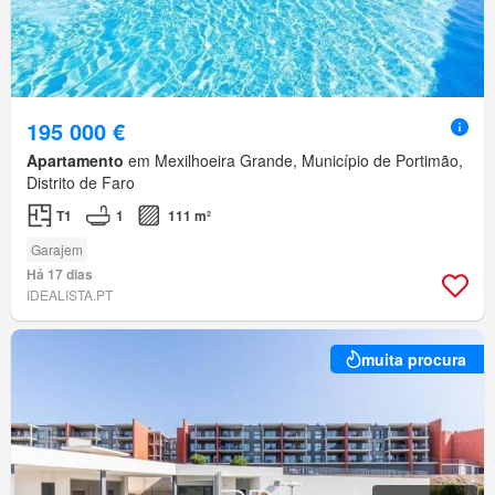
195 000 €
Apartamento
em Mexilhoeira Grande, Município de Portimão,
Distrito de Faro
T1
1
111 m²
Garajem
Há 17 dias
IDEALISTA.PT
muita procura