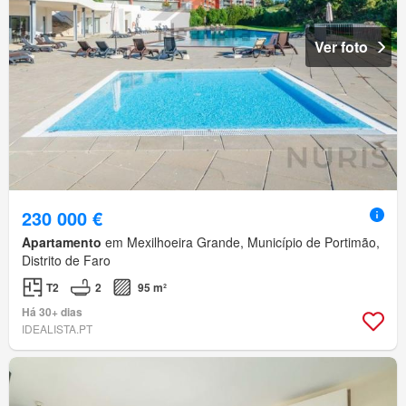
Ver foto
230 000 €
Apartamento
em Mexilhoeira Grande, Município de Portimão,
Distrito de Faro
T2
2
95 m²
Há 30+ dias
IDEALISTA.PT