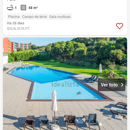
1
48 m²
Piscina
Campo de ténis
Sala multiuso
Há 28 dias
IDEALISTA.PT
Ver foto