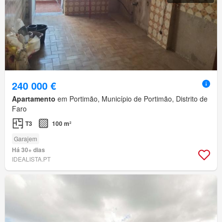
240 000 €
Apartamento
em Portimão, Município de Portimão, Distrito de
Faro
T3
100 m²
Garajem
Há 30+ dias
IDEALISTA.PT