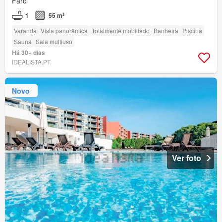
Faro
1
55 m²
Varanda
Vista panorâmica
Totalmente mobiliado
Banheira
Piscina
Sauna
Sala multiuso
Há 30+ dias
IDEALISTA.PT
Novo
Ver foto