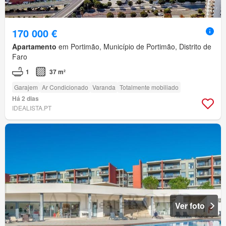
170 000 €
Apartamento
em Portimão, Município de Portimão, Distrito de
Faro
1
37 m²
Garajem
Ar Condicionado
Varanda
Totalmente mobiliado
Há 2 dias
IDEALISTA.PT
Ver foto