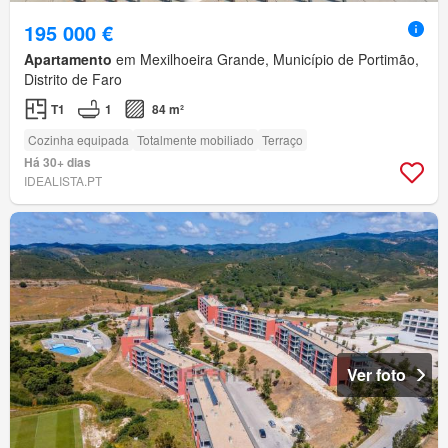
195 000 €
Apartamento
em Mexilhoeira Grande, Município de Portimão,
Distrito de Faro
T1
1
84 m²
Cozinha equipada
Totalmente mobiliado
Terraço
Há 30+ dias
IDEALISTA.PT
Ver foto