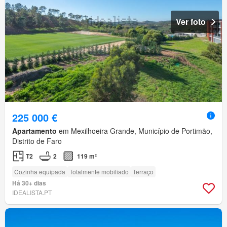
Ver foto
225 000 €
Apartamento
em Mexilhoeira Grande, Município de Portimão,
Distrito de Faro
T2
2
119 m²
Cozinha equipada
Totalmente mobiliado
Terraço
Há 30+ dias
IDEALISTA.PT