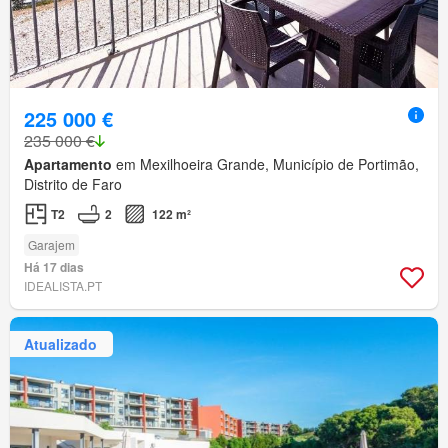
225 000 €
235 000 €
Apartamento
em Mexilhoeira Grande, Município de Portimão,
Distrito de Faro
T2
2
122 m²
Garajem
Há 17 dias
IDEALISTA.PT
Atualizado