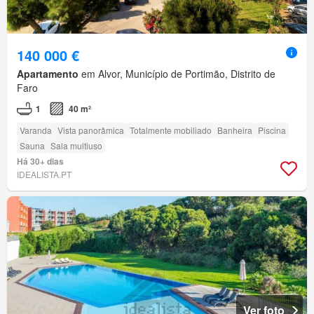
140 000 €
Apartamento
em Alvor, Município de Portimão, Distrito de
Faro
1
40 m²
Varanda
Vista panorâmica
Totalmente mobiliado
Banheira
Piscina
Sauna
Sala multiuso
Há 30+ dias
IDEALISTA.PT
Ver foto