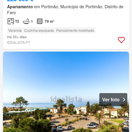
Apartamento
em Portimão, Município de Portimão, Distrito de
Faro
T2
1
79 m²
Varanda
Cozinha equipada
Parcialmente mobiliado
Há 30+ dias
IDEALISTA.PT
Ver foto