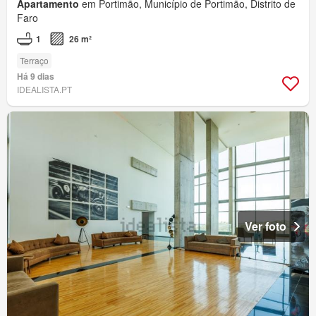
Apartamento
em Portimão, Município de Portimão, Distrito de
Faro
1
26 m²
Terraço
Há 9 dias
IDEALISTA.PT
Ver foto