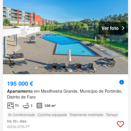
Ver foto
195 000 €
Apartamento
em Mexilhoeira Grande, Município de Portimão,
Distrito de Faro
T1
1
100 m²
Ar Condicionado
Cozinha equipada
Totalmente mobiliado
Terraço
Há 30+ dias
IDEALISTA.PT