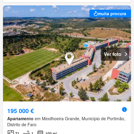
muita procura
Ver foto
195 000 €
Apartamento
em Mexilhoeira Grande, Município de Portimão,
Distrito de Faro
T1
1
100 m²