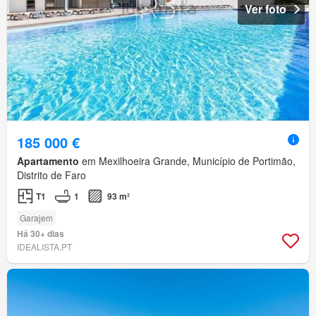
Ver foto
185 000 €
Apartamento
em Mexilhoeira Grande, Município de Portimão,
Distrito de Faro
T1
1
93 m²
Garajem
Há 30+ dias
IDEALISTA.PT