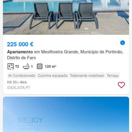
225 000 €
Apartamento
em Mexilhoeira Grande, Município de Portimão,
Distrito de Faro
T2
1
120 m²
Ar Condicionado
Cozinha equipada
Totalmente mobiliado
Terraço
Há 30+ dias
IDEALISTA.PT