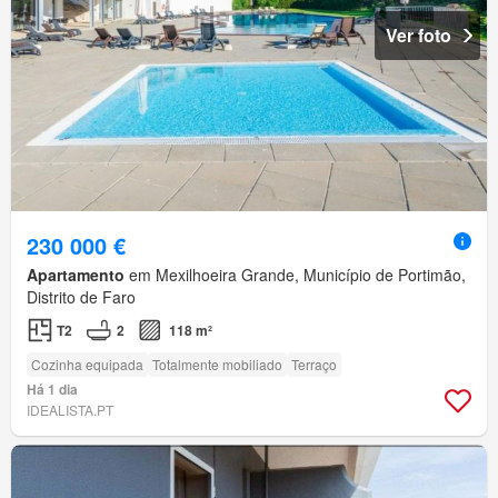
Ver foto
230 000 €
Apartamento
em Mexilhoeira Grande, Município de Portimão,
Distrito de Faro
T2
2
118 m²
Cozinha equipada
Totalmente mobiliado
Terraço
Há 1 dia
IDEALISTA.PT