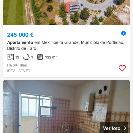
245 000 €
Apartamento
em Mexilhoeira Grande, Município de Portimão,
Distrito de Faro
T2
1
122 m²
Há 30+ dias
IDEALISTA.PT
Ver foto