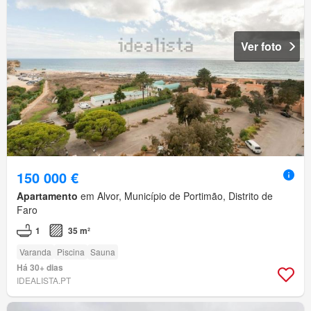
Ver foto
150 000 €
Apartamento
em Alvor, Município de Portimão, Distrito de
Faro
1
35 m²
Varanda
Piscina
Sauna
Há 30+ dias
IDEALISTA.PT