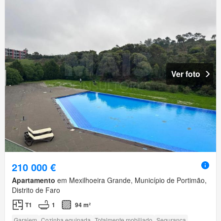
Ver foto
210 000 €
Apartamento
em Mexilhoeira Grande, Município de Portimão,
Distrito de Faro
T1
1
94 m²
Garajem
Cozinha equipada
Totalmente mobiliado
Segurança