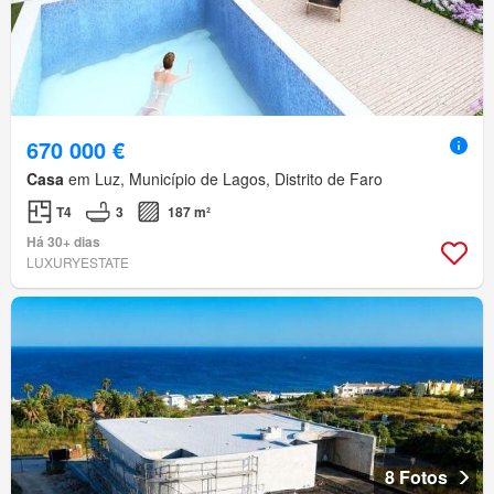
670 000 €
Casa
em Luz, Município de Lagos, Distrito de Faro
T4
3
187 m²
Há 30+ dias
LUXURYESTATE
8 Fotos