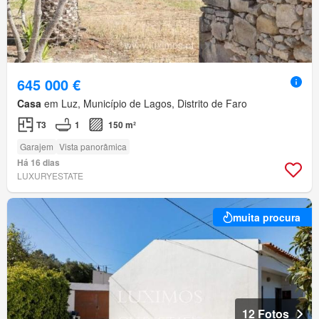
645 000 €
Casa
em Luz, Município de Lagos, Distrito de Faro
T3
1
150 m²
Garajem
Vista panorâmica
Há 16 dias
LUXURYESTATE
muita procura
12 Fotos