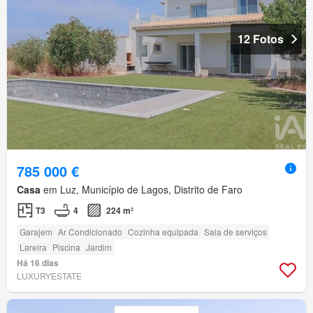
12 Fotos
785 000 €
Casa
em Luz, Município de Lagos, Distrito de Faro
T3
4
224 m²
Garajem
Ar Condicionado
Cozinha equipada
Sala de serviços
Lareira
Piscina
Jardim
Há 16 dias
LUXURYESTATE