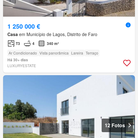
1 250 000 €
Casa
em Município de Lagos, Distrito de Faro
T3
4
340 m²
Ar Condicionado
Vista panorâmica
Lareira
Terraço
Há 30+ dias
LUXURYESTATE
12 Fotos