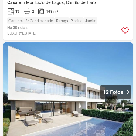
Casa
em Município de Lagos, Distrito de Faro
T3
2
168 m²
Garajem
Ar Condicionado
Terraço
Piscina
Jardim
Há 30+ dias
LUXURYESTATE
12 Fotos