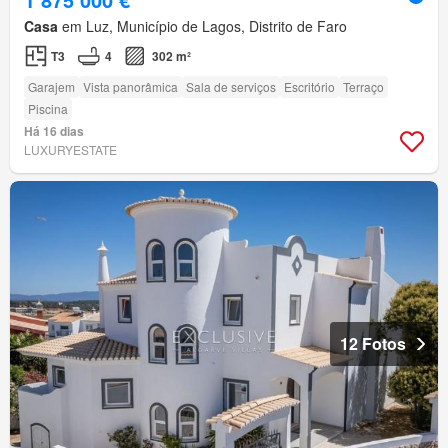
Casa
em Luz, Município de Lagos, Distrito de Faro
T3
4
302 m²
Garajem
Vista panorâmica
Sala de serviços
Escritório
Terraço
Piscina
Há 16 dias
LUXURYESTATE
12 Fotos