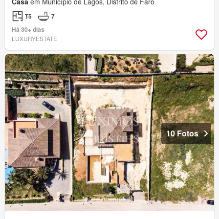
Casa
em Município de Lagos, Distrito de Faro
T5
7
Há 30+ dias
LUXURYESTATE
10 Fotos