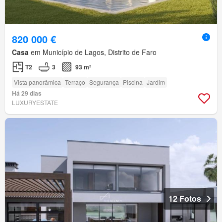
820 000 €
Casa
em Município de Lagos, Distrito de Faro
T2
3
93 m²
Vista panorâmica
Terraço
Segurança
Piscina
Jardim
Há 29 dias
LUXURYESTATE
12 Fotos