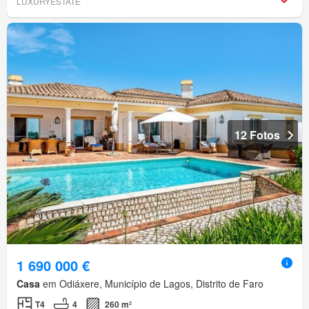
LUXURYESTATE
12 Fotos
1 690 000 €
Casa
em Odiáxere, Município de Lagos, Distrito de Faro
T4
4
260 m²