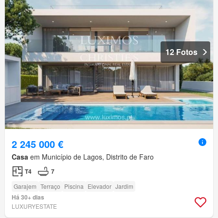
12 Fotos
2 245 000 €
Casa
em Município de Lagos, Distrito de Faro
T4
7
Garajem
Terraço
Piscina
Elevador
Jardim
Há 30+ dias
LUXURYESTATE