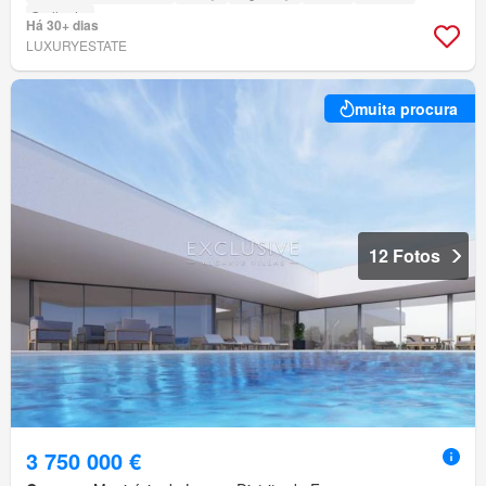
Grelhador
Há 30+ dias
LUXURYESTATE
muita procura
12 Fotos
3 750 000 €