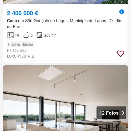
2 400 000 €
Casa
em São Gonçalo de Lagos, Município de Lagos, Distrito
de Faro
T4
5
263 m²
Piscina
Jardim
Há 30+ dias
LUXURYESTATE
12 Fotos