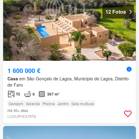
12 Fotos
1 600 000 €
Casa
em São Gonçalo de Lagos, Município de Lagos, Distrito
de Faro
T5
6
367 m²
Garajem
Varanda
Piscina
Jardim
Sala multiuso
Há 30+ dias
LUXURYESTATE