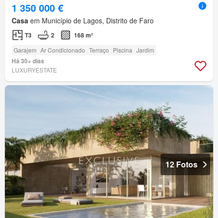
1 350 000 €
Casa
em Município de Lagos, Distrito de Faro
T3
2
168 m²
Garajem
Ar Condicionado
Terraço
Piscina
Jardim
Há 30+ dias
LUXURYESTATE
12 Fotos