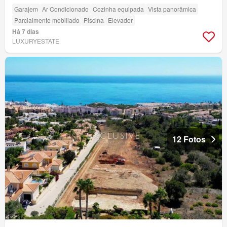
Garajem
Ar Condicionado
Cozinha equipada
Vista panorâmica
Parcialmente mobiliado
Piscina
Elevador
Há 7 dias
LUXURYESTATE
12 Fotos