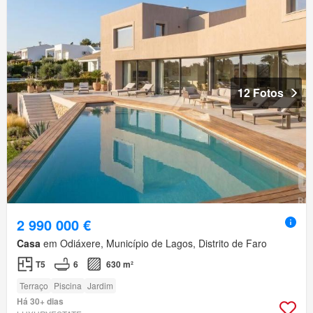
12 Fotos
2 990 000 €
Casa
em Odiáxere, Município de Lagos, Distrito de Faro
T5
6
630 m²
Terraço
Piscina
Jardim
Há 30+ dias