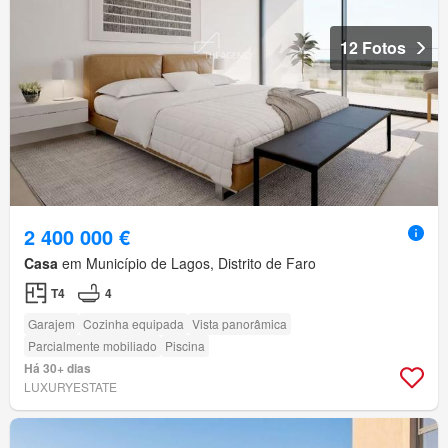
12 Fotos
2 400 000 €
Casa
em Município de Lagos, Distrito de Faro
T4
4
Garajem
Cozinha equipada
Vista panorâmica
Parcialmente mobiliado
Piscina
Há 30+ dias
LUXURYESTATE