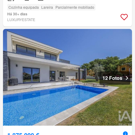
Cozinha equipada
Lareira
Parcialmente mobiliado
Há 30+ dias
LUXURYESTATE
12 Fotos
1 875 000 €