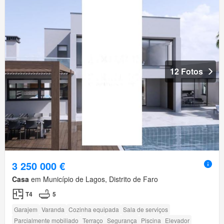
12 Fotos
3 250 000 €
Casa
em Município de Lagos, Distrito de Faro
T4
5
Garajem
Varanda
Cozinha equipada
Sala de serviços
Parcialmente mobiliado
Terraço
Segurança
Piscina
Elevador