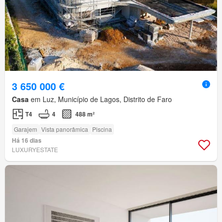
3 650 000 €
Casa
em Luz, Município de Lagos, Distrito de Faro
T4
4
488 m²
Garajem
Vista panorâmica
Piscina
Há 16 dias
LUXURYESTATE