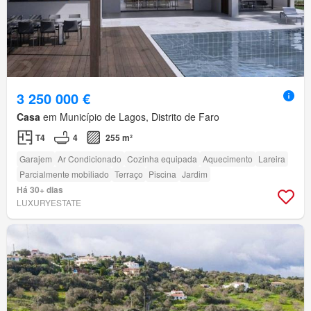
3 250 000 €
Casa
em Município de Lagos, Distrito de Faro
T4
4
255 m²
Garajem
Ar Condicionado
Cozinha equipada
Aquecimento
Lareira
Parcialmente mobiliado
Terraço
Piscina
Jardim
Há 30+ dias
LUXURYESTATE