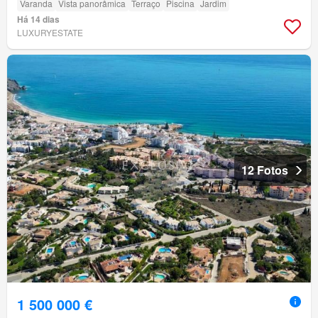
Varanda
Vista panorâmica
Terraço
Piscina
Jardim
Há 14 dias
LUXURYESTATE
12 Fotos
1 500 000 €