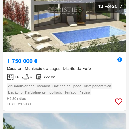
12 Fotos
1 750 000 €
Casa
em Município de Lagos, Distrito de Faro
T4
5
277 m²
Ar Condicionado
Varanda
Cozinha equipada
Vista panorâmica
Escritório
Parcialmente mobiliado
Terraço
Piscina
Há 30+ dias
LUXURYESTATE