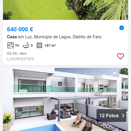
640 000 €
Casa
em Luz, Município de Lagos, Distrito de Faro
T4
3
187 m²
Há 30+ dias
LUXURYESTATE
12 Fotos