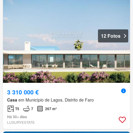
12 Fotos
3 310 000 €
Casa
em Município de Lagos, Distrito de Faro
T5
7
267 m²
Há 30+ dias
LUXURYESTATE