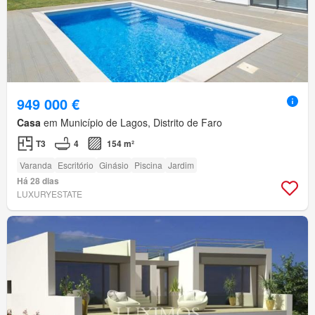
949 000 €
Casa
em Município de Lagos, Distrito de Faro
T3
4
154 m²
Varanda
Escritório
Ginásio
Piscina
Jardim
Há 28 dias
LUXURYESTATE