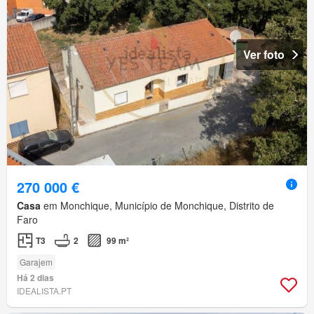
Ver foto
270 000 €
Casa
em Monchique, Município de Monchique, Distrito de
Faro
T3
2
99 m²
Garajem
Há 2 dias
IDEALISTA.PT