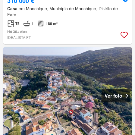
310 000 €
Casa
em Monchique, Município de Monchique, Distrito de
Faro
T5
1
180 m²
Há 30+ dias
IDEALISTA.PT
Ver foto