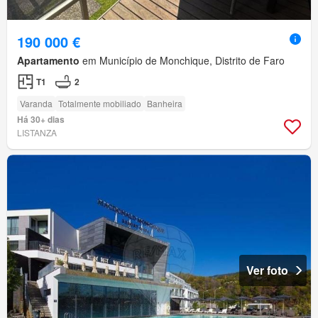
190 000 €
Apartamento
em Município de Monchique, Distrito de Faro
T1
2
Varanda
Totalmente mobiliado
Banheira
Há 30+ dias
LISTANZA
Ver foto