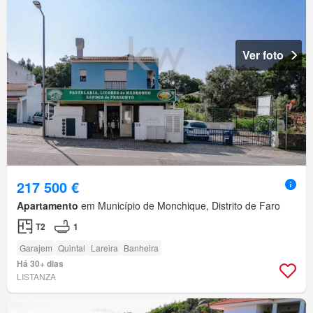
Ver foto
217 500 €
Apartamento
em Município de Monchique, Distrito de Faro
T2
1
Garajem
Quintal
Lareira
Banheira
Há 30+ dias
LISTANZA