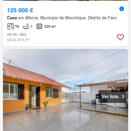
125 000 €
Casa
em Alferce, Município de Monchique, Distrito de Faro
T4
1
220 m²
Há 30+ dias
IDEALISTA.PT
Ver foto