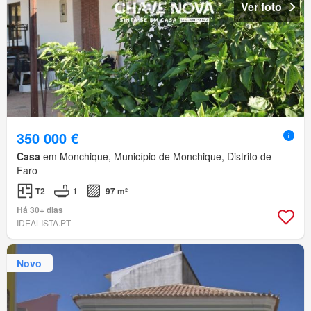
Ver foto
350 000 €
Casa
em Monchique, Município de Monchique, Distrito de
Faro
T2
1
97 m²
Há 30+ dias
IDEALISTA.PT
Novo