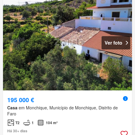
Ver foto
195 000 €
Casa
em Monchique, Município de Monchique, Distrito de
Faro
T2
1
104 m²
Há 30+ dias