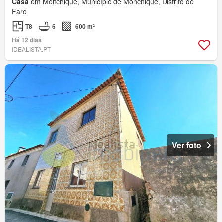
Casa
em Monchique, Município de Monchique, Distrito de
Faro
T8
6
600 m²
Há 12 dias
IDEALISTA.PT
Ver foto