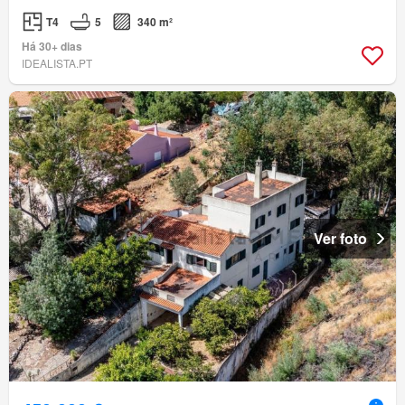
T4
5
340 m²
Há 30+ dias
IDEALISTA.PT
Ver foto