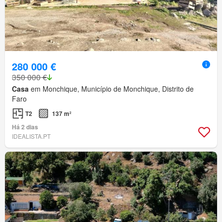
280 000 €
350 000 €
Casa
em Monchique, Município de Monchique, Distrito de
Faro
T2
137 m²
Há 2 dias
IDEALISTA.PT