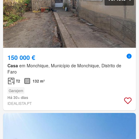
150 000 €
Casa
em Monchique, Município de Monchique, Distrito de
Faro
T2
132 m²
Garajem
Há 30+ dias
IDEALISTA.PT