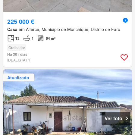
225 000 €
Casa
em Alferce, Município de Monchique, Distrito de Faro
T2
1
64 m²
Grelhador
Há 30+ dias
IDEALISTA.PT
Atualizado
Ver foto