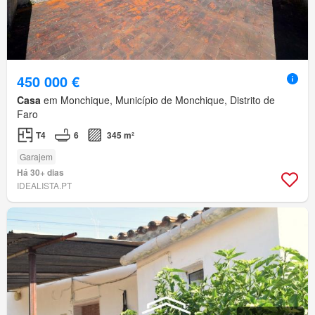
450 000 €
Casa
em Monchique, Município de Monchique, Distrito de
Faro
T4
6
345 m²
Garajem
Há 30+ dias
IDEALISTA.PT