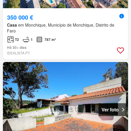
350 000 €
Casa
em Monchique, Município de Monchique, Distrito de
Faro
T2
1
787 m²
Há 30+ dias
IDEALISTA.PT
Ver foto