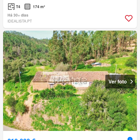
T4
174 m²
Há 30+ dias
IDEALISTA.PT
Ver foto