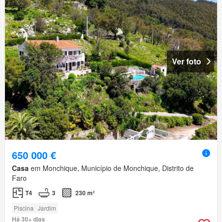
Ver foto
650 000 €
Casa
em Monchique, Município de Monchique, Distrito de
Faro
T4
3
230 m²
Piscina
Jardim
Há 30+ dias