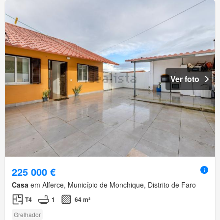
Ver foto
225 000 €
Casa
em Alferce, Município de Monchique, Distrito de Faro
T4
1
64 m²
Grelhador