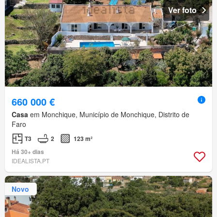
Ver foto
660 000 €
Casa
em Monchique, Município de Monchique, Distrito de
Faro
T3
2
123 m²
Há 30+ dias
IDEALISTA.PT
Novo