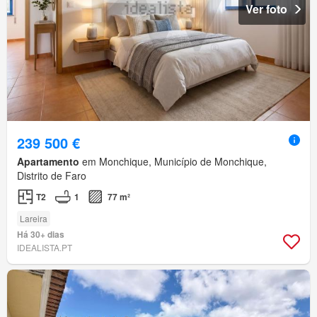
Ver foto
239 500 €
Apartamento
em Monchique, Município de Monchique,
Distrito de Faro
T2
1
77 m²
Lareira
Há 30+ dias
IDEALISTA.PT