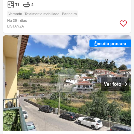
T1
2
Varanda
Totalmente mobiliado
Banheira
Há 30+ dias
LISTANZA
muita procura
Ver foto