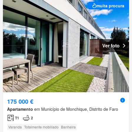
muita procura
Ver foto
175 000 €
Apartamento
em Município de Monchique, Distrito de Faro
T1
2
Varanda
Totalmente mobiliado
Banheira