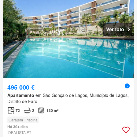
Ver foto
495 000 €
Apartamento
em São Gonçalo de Lagos, Município de Lagos,
Distrito de Faro
T2
2
130 m²
Garajem
Piscina
Há 30+ dias
IDEALISTA.PT