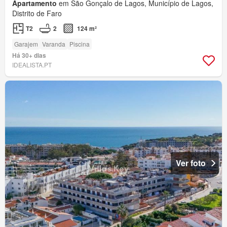
Apartamento
em São Gonçalo de Lagos, Município de Lagos,
Distrito de Faro
T2
2
124 m²
Garajem
Varanda
Piscina
Há 30+ dias
IDEALISTA.PT
Ver foto