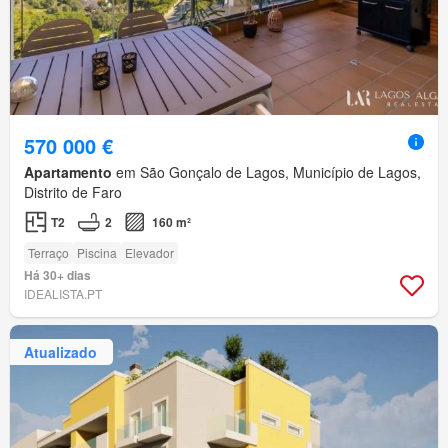
570 000 €
Apartamento
em São Gonçalo de Lagos, Município de Lagos,
Distrito de Faro
T2
2
160 m²
Terraço
Piscina
Elevador
Há 30+ dias
IDEALISTA.PT
Atualizado