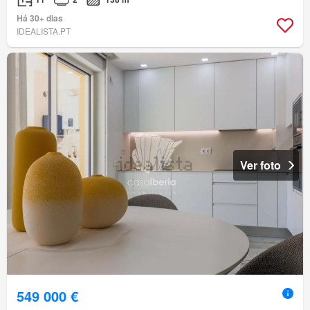
Há 30+ dias
IDEALISTA.PT
Ver foto
549 000 €