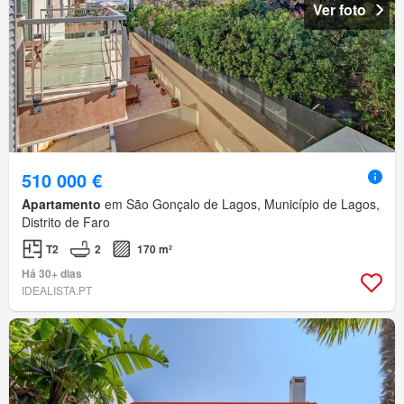
Ver foto
510 000 €
Apartamento
em São Gonçalo de Lagos, Município de Lagos,
Distrito de Faro
T2
2
170 m²
Há 30+ dias
IDEALISTA.PT