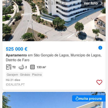
Ver foto
525 000 €
Apartamento
em São Gonçalo de Lagos, Município de Lagos,
Distrito de Faro
T2
2
133 m²
Garajem
Ginásio
Piscina
Há 21 dias
IDEALISTA.PT
muita procura