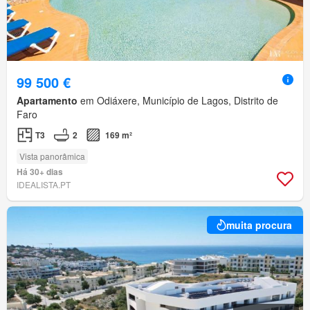
99 500 €
Apartamento
em Odiáxere, Município de Lagos, Distrito de
Faro
T3
2
169 m²
Vista panorâmica
Há 30+ dias
IDEALISTA.PT
muita procura