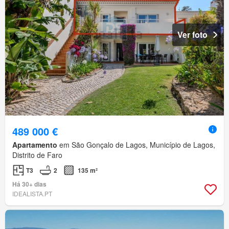
Ver foto
489 000 €
Apartamento
em São Gonçalo de Lagos, Município de Lagos,
Distrito de Faro
T3
2
135 m²
Há 30+ dias
IDEALISTA.PT