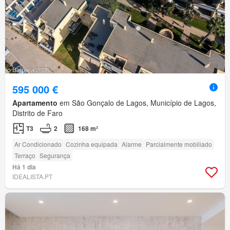
595 000 €
Apartamento
em São Gonçalo de Lagos, Município de Lagos,
Distrito de Faro
T3
2
168 m²
Ar Condicionado
Cozinha equipada
Alarme
Parcialmente mobiliado
Terraço
Segurança
Há 1 dia
IDEALISTA.PT