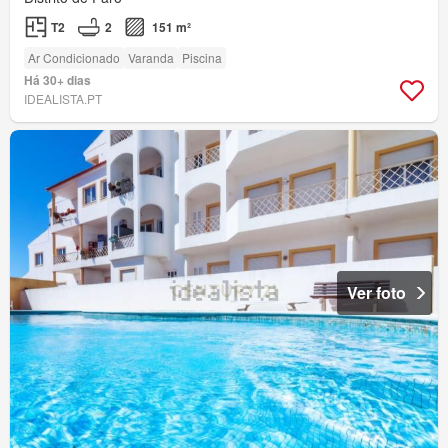
T2
2
151 m²
Ar Condicionado
Varanda
Piscina
Há 30+ dias
IDEALISTA.PT
Ver foto