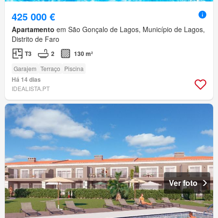
425 000 €
Apartamento
em São Gonçalo de Lagos, Município de Lagos,
Distrito de Faro
T3
2
130 m²
Garajem
Terraço
Piscina
Há 14 dias
IDEALISTA.PT
Ver foto