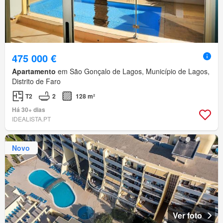
475 000 €
Apartamento
em São Gonçalo de Lagos, Município de Lagos,
Distrito de Faro
T2
2
128 m²
Há 30+ dias
IDEALISTA.PT
Novo
Ver foto