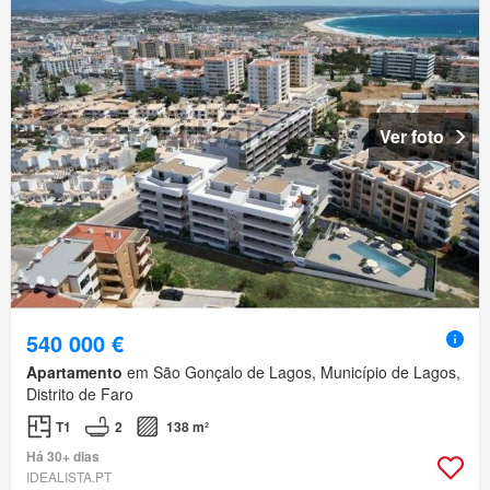
Ver foto
540 000 €
Apartamento
em São Gonçalo de Lagos, Município de Lagos,
Distrito de Faro
T1
2
138 m²
Há 30+ dias
IDEALISTA.PT