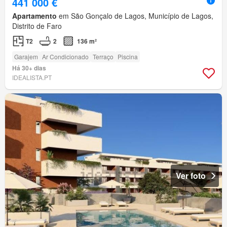
441 000 €
Apartamento
em São Gonçalo de Lagos, Município de Lagos,
Distrito de Faro
T2
2
136 m²
Garajem
Ar Condicionado
Terraço
Piscina
Há 30+ dias
IDEALISTA.PT
Ver foto