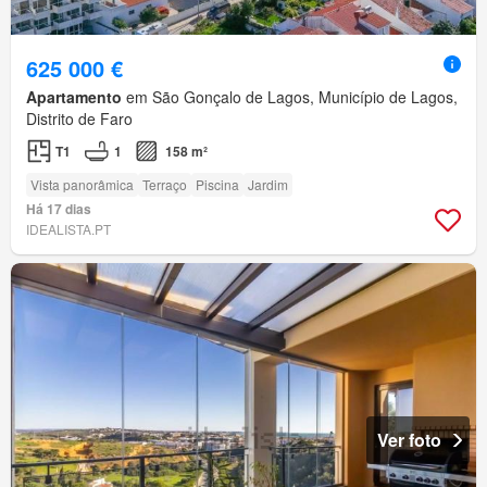
625 000 €
Apartamento
em São Gonçalo de Lagos, Município de Lagos,
Distrito de Faro
T1
1
158 m²
Vista panorâmica
Terraço
Piscina
Jardim
Há 17 dias
IDEALISTA.PT
Ver foto