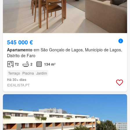
545 000 €
Apartamento
em São Gonçalo de Lagos, Município de Lagos,
Distrito de Faro
T2
2
134 m²
Terraço
Piscina
Jardim
Há 30+ dias
IDEALISTA.PT