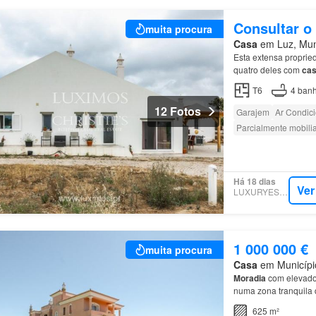
Consultar o
muita procura
Casa
em Luz, Muni
Esta extensa propri
quatro deles com
ca
está equipada com ar
T6
4
banh
12 Fotos
Garajem
Ar Condic
Parcialmente mobili
Há 18 dias
Ver
LUXURYESTATE
1 000 000 €
muita procura
Casa
em Município
Moradia
com elevado 
numa zona tranquila
625 m²