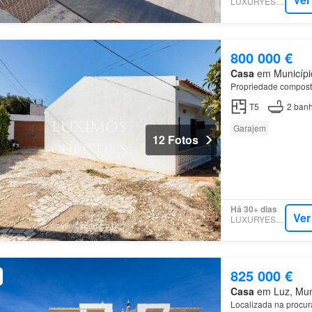
LUXURYESTATE
800 000 €
Casa
em Município
Propriedade compost
T5
2
banh
Garajem
12 Fotos
Há 30+ dias
Ver
LUXURYESTATE
825 000 €
Casa
em Luz, Muni
Localizada na procura