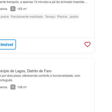
ente tranquilo, a apenas 10 minutos a pé do animado Inserida
 jardins cuidadosamente tratados, a
moradia
…
eiros
155 m²
Lareira
Parcialmente mobiliado
Terraço
Piscina
Jardim
 imóvel
cípio de Lagos, Distrito de Faro
se por dois pisos, oferecendo conforto e funcionalidade, com
 português
eiros
108 m²