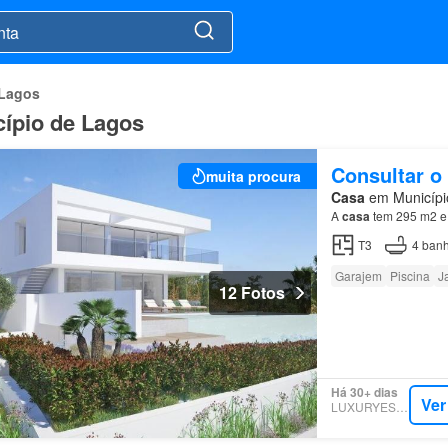
 Lagos
cípio de Lagos
Consultar o
muita procura
Casa
em Município
A
casa
tem 295 m2 e 
T3
4
banh
Garajem
Piscina
J
12 Fotos
Há 30+ dias
Ver
LUXURYESTATE