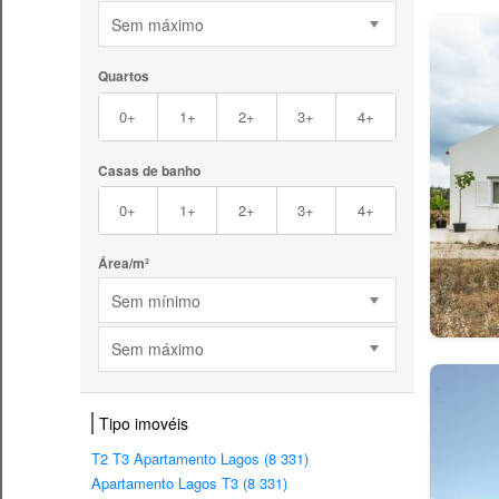
Sem máximo
Quartos
0+
1+
2+
3+
4+
Casas de banho
0+
1+
2+
3+
4+
Área/m²
Sem mínimo
Sem máximo
Tipo imovéis
T2 T3 Apartamento Lagos (8 331)
Apartamento Lagos T3 (8 331)