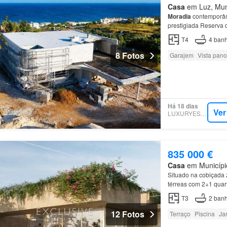
Casa
em Luz, Muni
Moradia
contemporâne
prestigiada Reserva 
T4
4
banh
8 Fotos
Garajem
Vista pan
Há 18 dias
Ver
LUXURYESTATE
835 000 €
Casa
em Município
Situado na cobiçada
térreas com 2+1 quart
extra é o que disting
T3
2
banh
12 Fotos
Terraço
Piscina
Ja