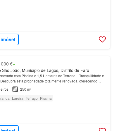
 imóvel
 000 €
São João, Município de Lagos, Distrito de Faro
novada com Piscina e 1,5 Hectares de Terreno – Tranquilidade e
Descubra esta propriedade totalmente renovada, oferecendo
ipais: ️ 4 quartos espaçosos, sendo 2 suítes…
eiros
250 m²
randa
Lareira
Terraço
Piscina
 imóvel