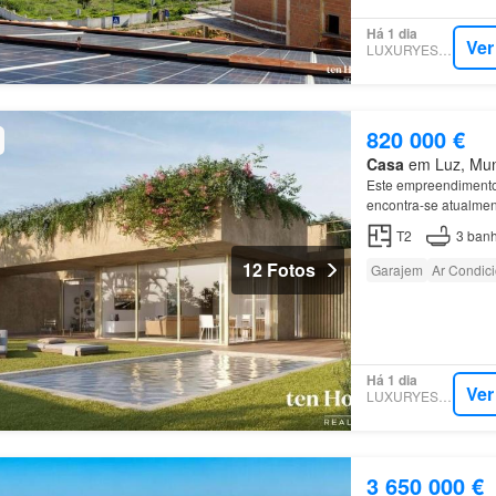
Há 1 dia
Ver
LUXURYESTATE
820 000 €
Casa
em Luz, Muni
Este empreendimento
encontra-se atualmen
T2
3
banh
12 Fotos
Garajem
Ar Condic
Há 1 dia
Ver
LUXURYESTATE
3 650 000 €