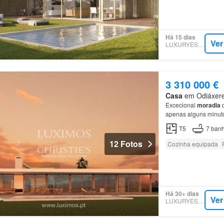
Há 15 dias
Ver
LUXURYESTATE
3 310 000 €
Casa
em Odiáxere,
Excecional
moradia
d
apenas alguns minuto
fantástica
moradia
po
T5
7
banh
12 Fotos
Cozinha equipada
Há 30+ dias
Ver
LUXURYESTATE