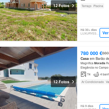
12 Fotos
Terraço
Piscina
Há 30+ dias
Ver
LUXURYESTATE
780 000 €
880
Casa
em Barão de 
Magnífica
Moradia
Re
Elegância no Campo 
Características princ
T4
4
banh
12 Fotos
Ar Condicionado
Va
Há 9 dias
Ver