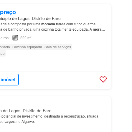
 preço
cípio de Lagos, Distrito de Faro
edade é composta por uma
moradia
térrea com cinco quartos,
sa
de banho privada, uma cozinha totalmente equipada, A
moradia
 condicionado em todas as divisões e painéis…
eiros
222 m²
ionado
Cozinha equipada
Sala de serviços
ado
 imóvel
 de Lagos, Distrito de Faro
potencial de investimento, destinada à reconstrução, situada
 de
Lagos
, no Algarve.