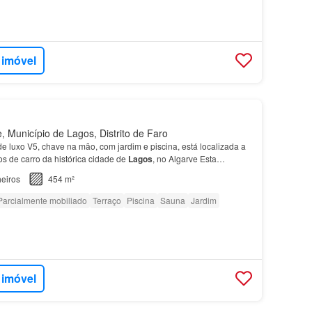
 imóvel
 Município de Lagos, Distrito de Faro
e luxo V5, chave na mão, com jardim e piscina, está localizada a
s de carro da histórica cidade de
Lagos
, no Algarve Esta
ssui ainda uma sauna, onde é o local perfe…
eiros
454 m²
Parcialmente mobiliado
Terraço
Piscina
Sauna
Jardim
 imóvel