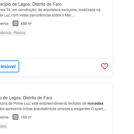
cípio de Lagos, Distrito de Faro
a T4, em construção, de arquitetura exclusiva, localizada na
da Luz, com vistas panorâmicas sobre o Mar…
eiros
488 m²
orâmica
Piscina
 imóvel
 de Lagos, Distrito de Faro
 zona de Prime Luz, este empreendimento fechado de
moradias
os apresenta linhas arquitetónicas simples e elegantes O quarto
ue estas
casas
: um terceiro quarto verda…
eiros
193 m²
rdim