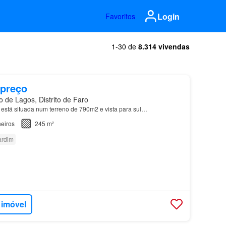
Login
Favoritos
1-30 de
8.314 vivendas
 preço
 de Lagos, Distrito de Faro
está situada num terreno de 790m2 e vista para sul…
eiros
245 m²
ardim
 imóvel