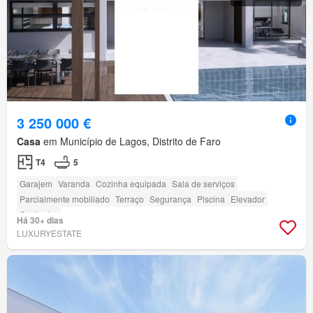
3 250 000 €
Casa
em Município de Lagos, Distrito de Faro
T4
5
Garajem
Varanda
Cozinha equipada
Sala de serviços
Parcialmente mobiliado
Terraço
Segurança
Piscina
Elevador
Grelhador
Há 30+ dias
LUXURYESTATE