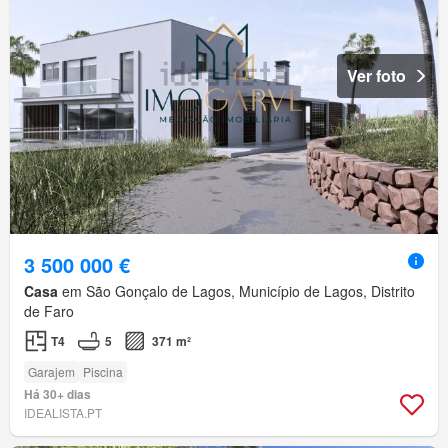
Ver foto
3 500 000 €
Casa
em São Gonçalo de Lagos, Município de Lagos, Distrito
de Faro
T4
5
371 m²
Garajem
Piscina
Há 30+ dias
IDEALISTA.PT