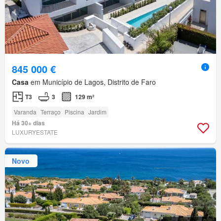
845 000 €
Casa
em Município de Lagos, Distrito de Faro
T3
3
129 m²
Varanda
Terraço
Piscina
Jardim
Há 30+ dias
LUXURYESTATE
Novo