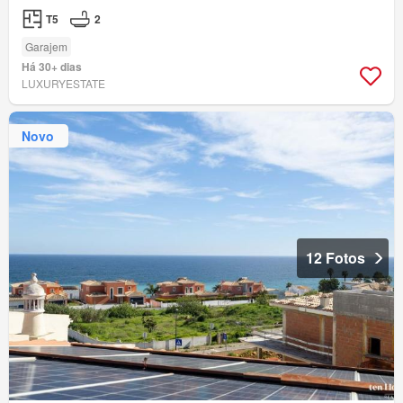
T5
2
Garajem
Há 30+ dias
LUXURYESTATE
Novo
12 Fotos