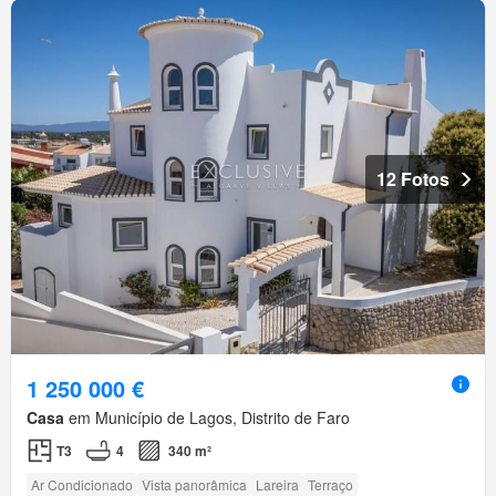
12 Fotos
1 250 000 €
Casa
em Município de Lagos, Distrito de Faro
T3
4
340 m²
Ar Condicionado
Vista panorâmica
Lareira
Terraço