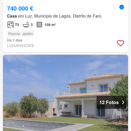
740 000 €
Casa
em Luz, Município de Lagos, Distrito de Faro
T3
3
108 m²
Piscina
Jardim
Há 2 dias
LUXURYESTATE
12 Fotos