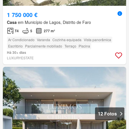
1 750 000 €
Casa
em Município de Lagos, Distrito de Faro
T4
5
277 m²
Ar Condicionado
Varanda
Cozinha equipada
Vista panorâmica
Escritório
Parcialmente mobiliado
Terraço
Piscina
Há 30+ dias
LUXURYESTATE
12 Fotos