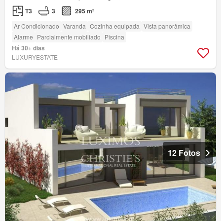
T3
3
295 m²
Ar Condicionado
Varanda
Cozinha equipada
Vista panorâmica
Alarme
Parcialmente mobiliado
Piscina
Há 30+ dias
LUXURYESTATE
12 Fotos