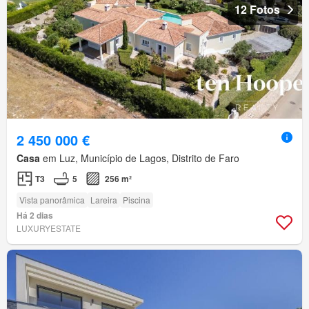
12 Fotos
2 450 000 €
Casa
em Luz, Município de Lagos, Distrito de Faro
T3
5
256 m²
Vista panorâmica
Lareira
Piscina
Há 2 dias
LUXURYESTATE