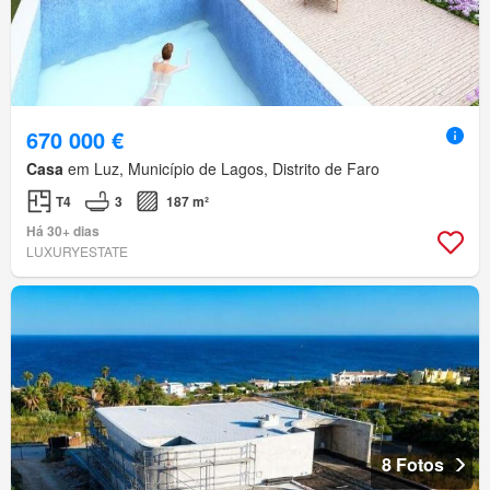
670 000 €
Casa
em Luz, Município de Lagos, Distrito de Faro
T4
3
187 m²
Há 30+ dias
LUXURYESTATE
8 Fotos