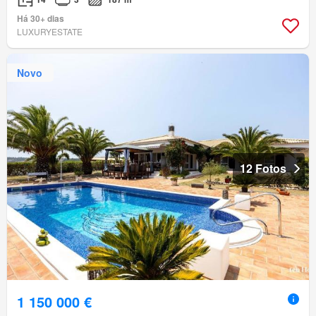
Há 30+ dias
LUXURYESTATE
Novo
12 Fotos
1 150 000 €