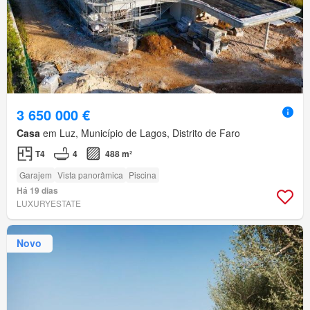
3 650 000 €
Casa
em Luz, Município de Lagos, Distrito de Faro
T4
4
488 m²
Garajem
Vista panorâmica
Piscina
Há 19 dias
LUXURYESTATE
Novo