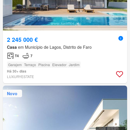
2 245 000 €
Casa
em Município de Lagos, Distrito de Faro
T4
7
Garajem
Terraço
Piscina
Elevador
Jardim
Há 30+ dias
LUXURYESTATE
Novo