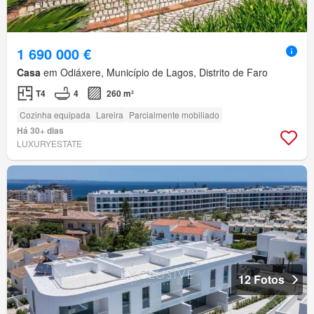
1 690 000 €
Casa
em Odiáxere, Município de Lagos, Distrito de Faro
T4
4
260 m²
Cozinha equipada
Lareira
Parcialmente mobiliado
Há 30+ dias
LUXURYESTATE
12 Fotos