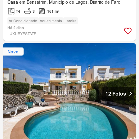
Casa
em Bensafrim, Município de Lagos, Distrito de Faro
T4
3
161 m²
Ar Condicionado
Aquecimento
Lareira
Há 2 dias
LUXURYESTATE
Novo
12 Fotos