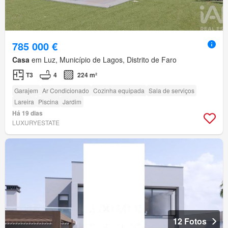
785 000 €
Casa
em Luz, Município de Lagos, Distrito de Faro
T3
4
224 m²
Garajem
Ar Condicionado
Cozinha equipada
Sala de serviços
Lareira
Piscina
Jardim
Há 19 dias
LUXURYESTATE
12 Fotos