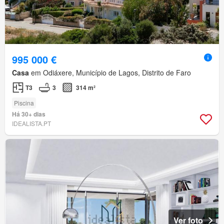
995 000 €
Casa
em Odiáxere, Município de Lagos, Distrito de Faro
T3
3
314 m²
Piscina
Há 30+ dias
IDEALISTA.PT
Ver foto