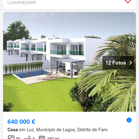
LUXURYESTATE
12 Fotos
640 000 €
Casa
em Luz, Município de Lagos, Distrito de Faro
T4
3
187 m²