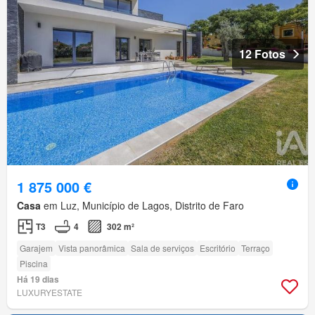
12 Fotos
1 875 000 €
Casa
em Luz, Município de Lagos, Distrito de Faro
T3
4
302 m²
Garajem
Vista panorâmica
Sala de serviços
Escritório
Terraço
Piscina
Há 19 dias
LUXURYESTATE