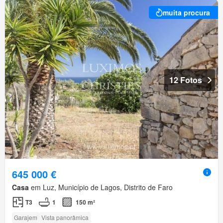
muita procura
12 Fotos
645 000 €
Casa
em Luz, Município de Lagos, Distrito de Faro
T3
1
150 m²
Garajem
Vista panorâmica