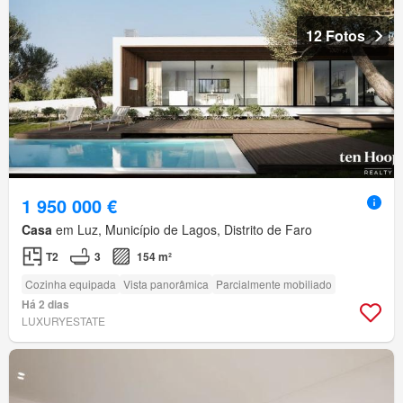
12 Fotos
1 950 000 €
Casa
em Luz, Município de Lagos, Distrito de Faro
T2
3
154 m²
Cozinha equipada
Vista panorâmica
Parcialmente mobiliado
Há 2 dias
LUXURYESTATE