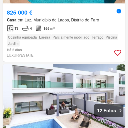
825 000 €
Casa
em Luz, Município de Lagos, Distrito de Faro
T3
4
155 m²
Cozinha equipada
Lareira
Parcialmente mobiliado
Terraço
Piscina
Jardim
Há 2 dias
LUXURYESTATE
12 Fotos