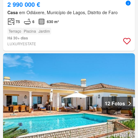
2 990 000 €
Casa
em Odiáxere, Município de Lagos, Distrito de Faro
T5
6
630 m²
Terraço
Piscina
Jardim
Há 30+ dias
LUXURYESTATE
12 Fotos