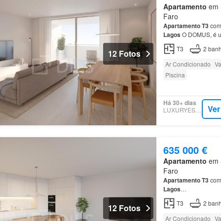
Apartamento
em S
Faro
Apartamento
T3
com
Lagos
O DOMUS, é u
Composto por um tot
T3
2
banh
12 Fotos
Ar Condicionado
Va
Piscina
Há 30+ dias
Ver
LUXURYESTATE
635 000 €
Apartamento
em S
Faro
Apartamento
T3
com 
Lagos
…
T3
2
banh
12 Fotos
Ar Condicionado
Va