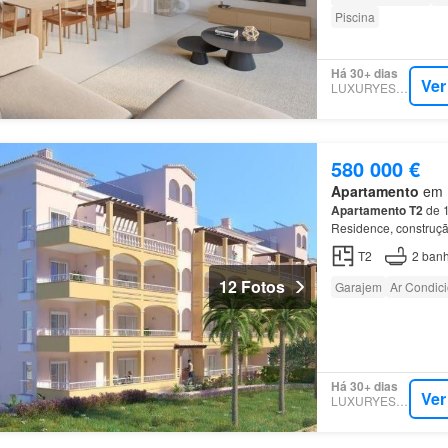
Piscina
Há 30+ dias
Ver
LUXURYESTATE
580 000 €
Apartamento
em M
Apartamento
T2
de 1
Residence, construçã
eléctricos - Porta in
T2
2
banh
12 Fotos
Garajem
Ar Condic
Há 30+ dias
Ver
LUXURYESTATE