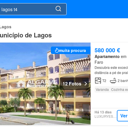
 Lagos
unicípio de Lagos
580 000 €
muita procura
Apartamento
em S
Faro
Descubra este excec
distância a pé de pra
apartamentos
T2
des
T2
2
banh
12 Fotos
Varanda
Cozinha e
Há 13 dias
Ver
LUXURYESTATE