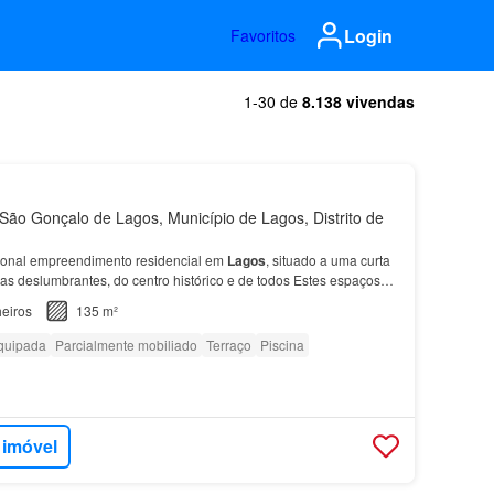
Login
Favoritos
1-30 de
8.138 vivendas
ão Gonçalo de Lagos, Município de Lagos, Distrito de
ional empreendimento residencial em
Lagos
, situado a uma curta
ias deslumbrantes, do centro histórico e de todos Estes espaçosos
tacam-se pelos acabamentos modernos d…
eiros
135 m²
quipada
Parcialmente mobiliado
Terraço
Piscina
 imóvel