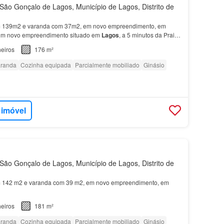
ão Gonçalo de Lagos, Município de Lagos, Distrito de
 139m2 e varanda com 37m2, em novo empreendimento, em
m novo empreendimento situado em
Lagos
, a 5 minutos da Praia
al de 65
apartamentos
de design contemporâneo e tipolog…
eiros
176 m²
randa
Cozinha equipada
Parcialmente mobiliado
Ginásio
 imóvel
ão Gonçalo de Lagos, Município de Lagos, Distrito de
142 m2 e varanda com 39 m2, em novo empreendimento, em
eiros
181 m²
randa
Cozinha equipada
Parcialmente mobiliado
Ginásio