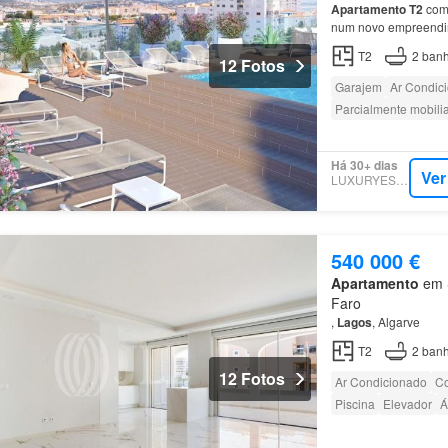
Apartamento
T2
com 
num novo empreendim
T2
2
banh
12 Fotos
Garajem
Ar Condic
Parcialmente mobili
Há 30+ dias
Ver
LUXURYESTATE
540 000 €
Apartamento
em S
Faro
,
Lagos
, Algarve
T2
2
banh
12 Fotos
Ar Condicionado
Co
Piscina
Elevador
Á