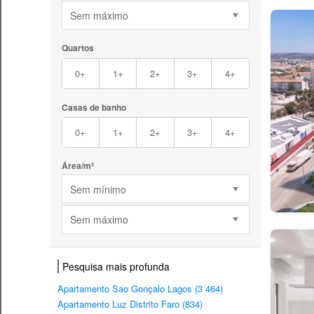
Sem máximo
Quartos
0+
1+
2+
3+
4+
Casas de banho
0+
1+
2+
3+
4+
Área/m²
Sem mínimo
Sem máximo
Pesquisa mais profunda
Apartamento Sao Gonçalo Lagos (3 464)
Apartamento Luz Distrito Faro (834)