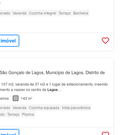
 no rés-do-chão, este espaçoso
apartamento
de 1 quarto…
²
ionado
Varanda
Cozinha integral
Terraço
Banheira
 imóvel
ão Gonçalo de Lagos, Município de Lagos, Distrito de
107 m2, varanda de 37 m2 e 1 lugar de estacionamento, inserido
ento a nascer no centro de
Lagos
…
eiros
143 m²
ionado
Varanda
Cozinha equipada
Vista panorâmica
ado
Terraço
Piscina
 imóvel