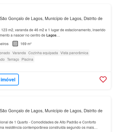
ão Gonçalo de Lagos, Município de Lagos, Distrito de
123 m2, varanda de 46 m2 e 1 lugar de estacionamento, inserido
ento a nascer no centro de
Lagos
…
eiros
169 m²
ionado
Varanda
Cozinha equipada
Vista panorâmica
ado
Terraço
Piscina
 imóvel
ão Gonçalo de Lagos, Município de Lagos, Distrito de
onal de 1 Quarto - Comodidades de Alto Padrão e Conforto
ma residência contemporânea construída segundo os mais