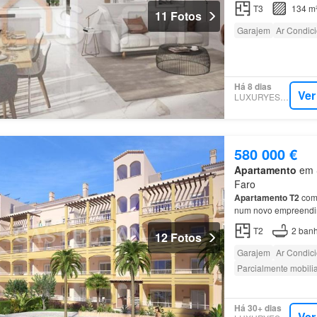
exigentes Localizado
T3
134 m
11 Fotos
Garajem
Ar Condic
Há 8 dias
Ver
LUXURYESTATE
580 000 €
Apartamento
em S
Faro
Apartamento
T2
com 
num novo empreendim
T2
2
banh
12 Fotos
Garajem
Ar Condic
Parcialmente mobili
Há 30+ dias
Ver