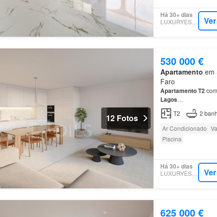
Há 30+ dias
Ver
LUXURYESTATE
530 000 €
Apartamento
em S
Faro
Apartamento
T2
com 
Lagos
…
T2
2
banh
12 Fotos
Ar Condicionado
Va
Piscina
Há 30+ dias
Ver
LUXURYESTATE
625 000 €