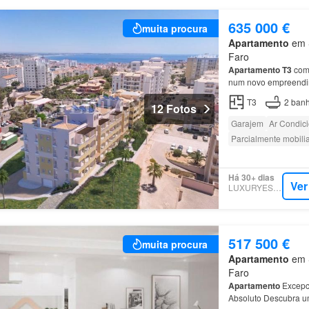
635 000 €
muita procura
Apartamento
em S
Faro
Apartamento
T3
com 
num novo empreendim
T3
2
banh
12 Fotos
Garajem
Ar Condic
Parcialmente mobili
Há 30+ dias
Ver
LUXURYESTATE
517 500 €
muita procura
Apartamento
em S
Faro
Apartamento
Excepci
Absoluto Descubra u