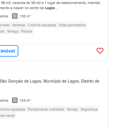
98 m2, varanda de 38 m2 e 1 lugar de estacionamento, inserido
ento a nascer no centro de
Lagos
…
eiros
135 m²
ionado
Varanda
Cozinha equipada
Vista panorâmica
ado
Terraço
Piscina
 imóvel
ão Gonçalo de Lagos, Município de Lagos, Distrito de
eiros
124 m²
zinha equipada
Parcialmente mobiliado
Terraço
Segurança
rea verde