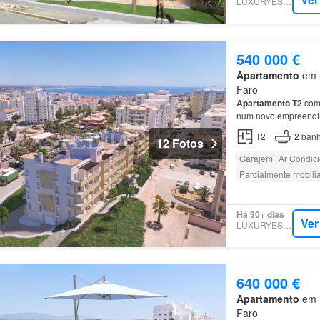
LUXURYESTATE
540 000 €
Apartamento
em S
Faro
Apartamento
T2
com 
num novo empreendim
T2
2
banh
12 Fotos
Garajem
Ar Condic
Parcialmente mobili
Há 30+ dias
Ver
LUXURYESTATE
640 000 €
Apartamento
em S
Faro