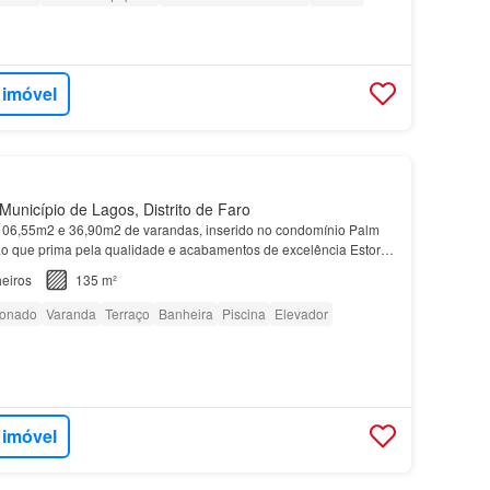
 imóvel
unicípio de Lagos, Distrito de Faro
06,55m2 e 36,90m2 de varandas, inserido no condomínio Palm
o que prima pela qualidade e acabamentos de excelência Estores
teriores lacadas em branco mate - Arquitect…
eiros
135 m²
ionado
Varanda
Terraço
Banheira
Piscina
Elevador
 imóvel