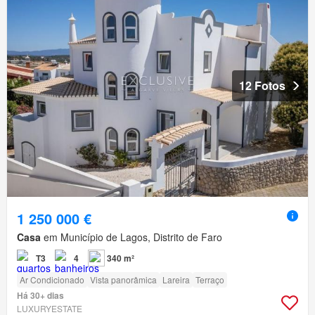
12 Fotos
1 250 000 €
Casa
em Município de Lagos, Distrito de Faro
T3
4
340 m²
Ar Condicionado
Vista panorâmica
Lareira
Terraço
Há 30+ dias
LUXURYESTATE