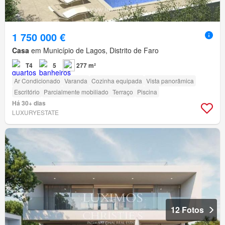
1 750 000 €
Casa
em Município de Lagos, Distrito de Faro
T4
5
277 m²
Ar Condicionado
Varanda
Cozinha equipada
Vista panorâmica
Escritório
Parcialmente mobiliado
Terraço
Piscina
Há 30+ dias
LUXURYESTATE
12 Fotos