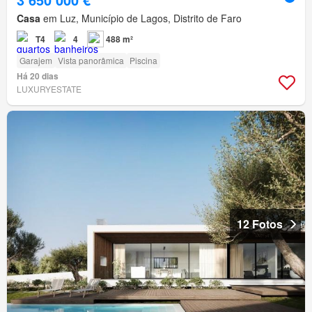
Casa
em Luz, Município de Lagos, Distrito de Faro
T4
4
488 m²
Garajem
Vista panorâmica
Piscina
Há 20 dias
LUXURYESTATE
12 Fotos