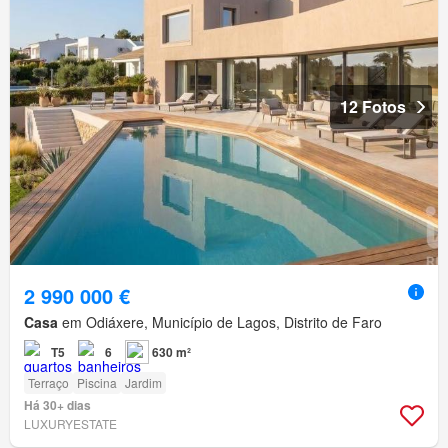
12 Fotos
2 990 000 €
Casa
em Odiáxere, Município de Lagos, Distrito de Faro
T5
6
630 m²
Terraço
Piscina
Jardim
Há 30+ dias
LUXURYESTATE