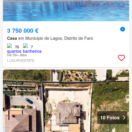
3 750 000 €
Casa
em Município de Lagos, Distrito de Faro
T5
7
Há 30+ dias
LUXURYESTATE
10 Fotos