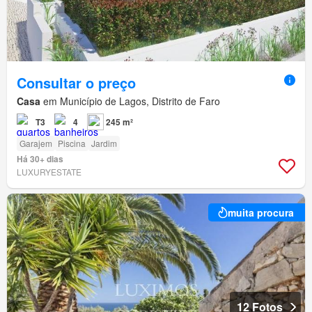
Consultar o preço
Casa
em Município de Lagos, Distrito de Faro
T3
4
245 m²
Garajem
Piscina
Jardim
Há 30+ dias
LUXURYESTATE
muita procura
12 Fotos