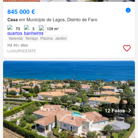
845 000 €
Casa
em Município de Lagos, Distrito de Faro
T3
3
129 m²
Varanda
Terraço
Piscina
Jardim
Há 30+ dias
LUXURYESTATE
12 Fotos