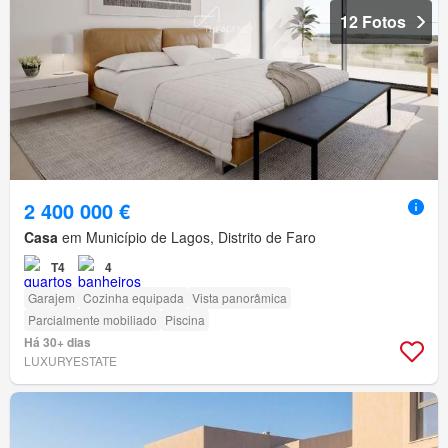
12 Fotos
2 400 000 €
Casa
em Município de Lagos, Distrito de Faro
T4
4
Garajem
Cozinha equipada
Vista panorâmica
Parcialmente mobiliado
Piscina
Há 30+ dias
LUXURYESTATE