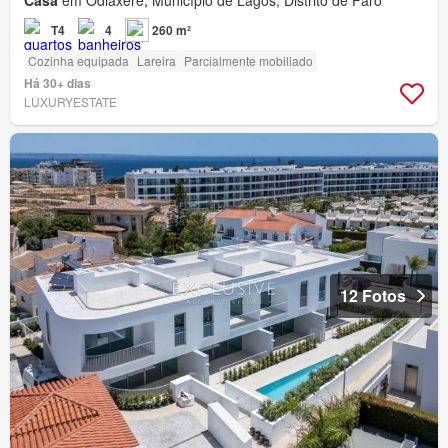
Casa
em Odiáxere, Município de Lagos, Distrito de Faro
T4
4
260 m²
Cozinha equipada
Lareira
Parcialmente mobiliado
Há 30+ dias
LUXURYESTATE
12 Fotos