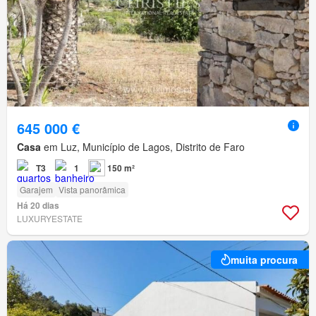
645 000 €
Casa
em Luz, Município de Lagos, Distrito de Faro
T3
1
150 m²
Garajem
Vista panorâmica
Há 20 dias
LUXURYESTATE
muita procura