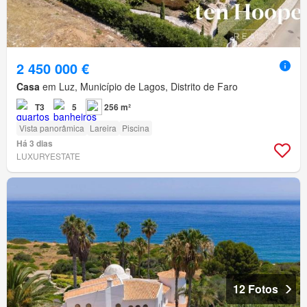
2 450 000 €
Casa
em Luz, Município de Lagos, Distrito de Faro
T3
5
256 m²
Vista panorâmica
Lareira
Piscina
Há 3 dias
LUXURYESTATE
12 Fotos