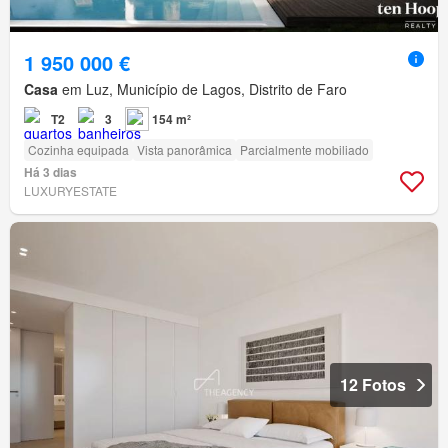
1 950 000 €
Casa
em Luz, Município de Lagos, Distrito de Faro
T2
3
154 m²
Cozinha equipada
Vista panorâmica
Parcialmente mobiliado
Há 3 dias
LUXURYESTATE
12 Fotos