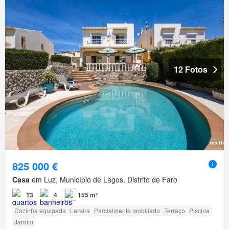
12 Fotos
825 000 €
Casa
em Luz, Município de Lagos, Distrito de Faro
T3
4
155 m²
Cozinha equipada
Lareira
Parcialmente mobiliado
Terraço
Piscina
Jardim