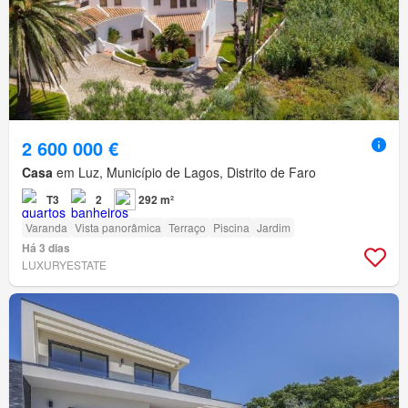
2 600 000 €
Casa
em Luz, Município de Lagos, Distrito de Faro
T3
2
292 m²
Varanda
Vista panorâmica
Terraço
Piscina
Jardim
Há 3 dias
LUXURYESTATE