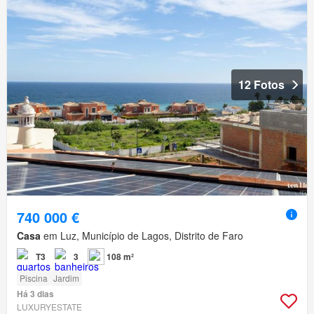
12 Fotos
740 000 €
Casa
em Luz, Município de Lagos, Distrito de Faro
T3
3
108 m²
Piscina
Jardim
Há 3 dias
LUXURYESTATE