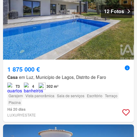
12 Fotos
1 875 000 €
Casa
em Luz, Município de Lagos, Distrito de Faro
T3
4
302 m²
Garajem
Vista panorâmica
Sala de serviços
Escritório
Terraço
Piscina
Há 20 dias
LUXURYESTATE