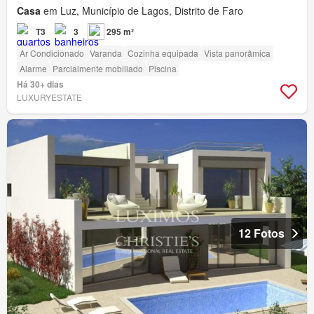
Casa
em Luz, Município de Lagos, Distrito de Faro
T3
3
295 m²
Ar Condicionado
Varanda
Cozinha equipada
Vista panorâmica
Alarme
Parcialmente mobiliado
Piscina
Há 30+ dias
LUXURYESTATE
12 Fotos