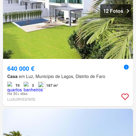
12 Fotos
640 000 €
Casa
em Luz, Município de Lagos, Distrito de Faro
T4
3
187 m²
Há 30+ dias
LUXURYESTATE