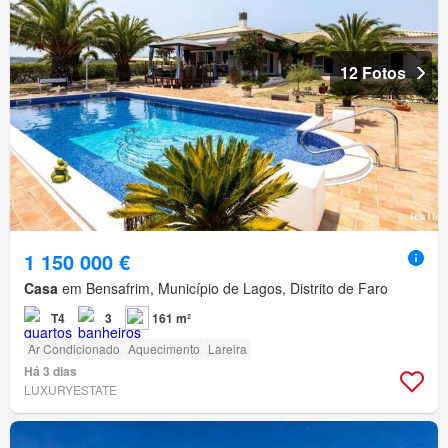
12 Fotos
1 150 000 €
Casa
em Bensafrim, Município de Lagos, Distrito de Faro
T4
3
161 m²
Ar Condicionado
Aquecimento
Lareira
Há 3 dias
LUXURYESTATE