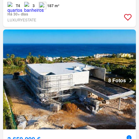
T4
3
187 m²
Há 30+ dias
LUXURYESTATE
8 Fotos
3 650 000 €