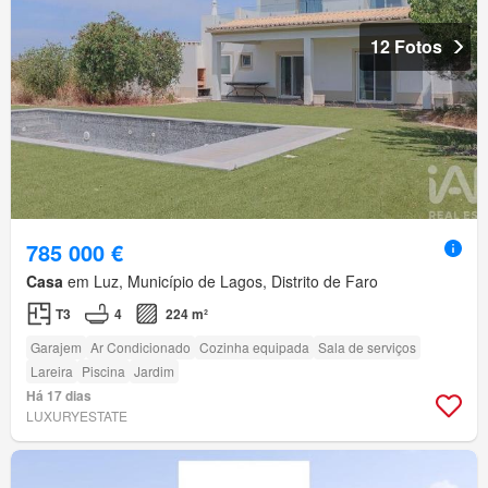
12 Fotos
785 000 €
Casa
em Luz, Município de Lagos, Distrito de Faro
T3
4
224 m²
Garajem
Ar Condicionado
Cozinha equipada
Sala de serviços
Lareira
Piscina
Jardim
Há 17 dias
LUXURYESTATE