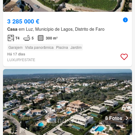
3 285 000 €
Casa
em Luz, Município de Lagos, Distrito de Faro
T4
5
300 m²
Garajem
Vista panorâmica
Piscina
Jardim
Há 17 dias
LUXURYESTATE
8 Fotos