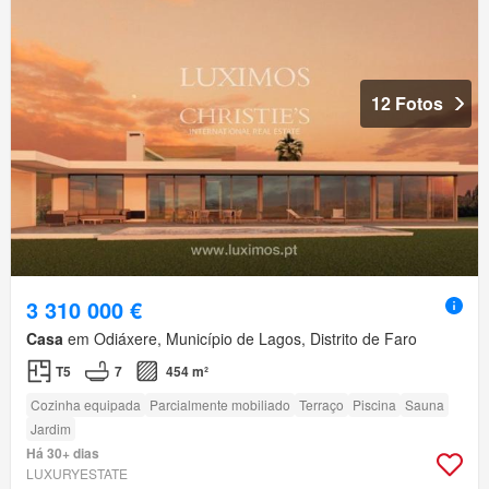
12 Fotos
3 310 000 €
Casa
em Odiáxere, Município de Lagos, Distrito de Faro
T5
7
454 m²
Cozinha equipada
Parcialmente mobiliado
Terraço
Piscina
Sauna
Jardim
Há 30+ dias
LUXURYESTATE