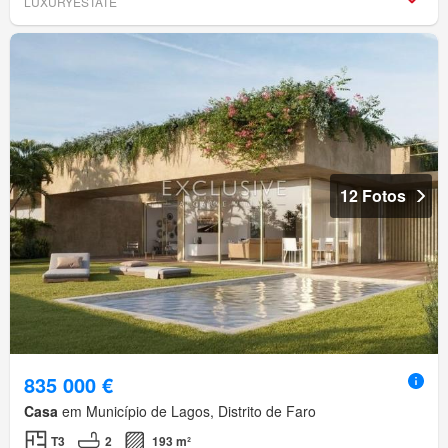
LUXURYESTATE
12 Fotos
835 000 €
Casa
em Município de Lagos, Distrito de Faro
T3
2
193 m²