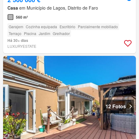
Casa
em Município de Lagos, Distrito de Faro
560 m²
Garajem
Cozinha equipada
Escritório
Parcialmente mobiliado
Terraço
Piscina
Jardim
Grelhador
Há 30+ dias
LUXURYESTATE
12 Fotos