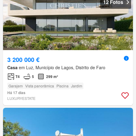
12 Fotos
3 200 000 €
Casa
em Luz, Município de Lagos, Distrito de Faro
T4
5
299 m²
Garajem
Vista panorâmica
Piscina
Jardim
Há 17 dias
LUXURYESTATE