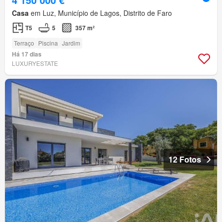
Casa
em Luz, Município de Lagos, Distrito de Faro
T5
5
357 m²
Terraço
Piscina
Jardim
Há 17 dias
LUXURYESTATE
12 Fotos