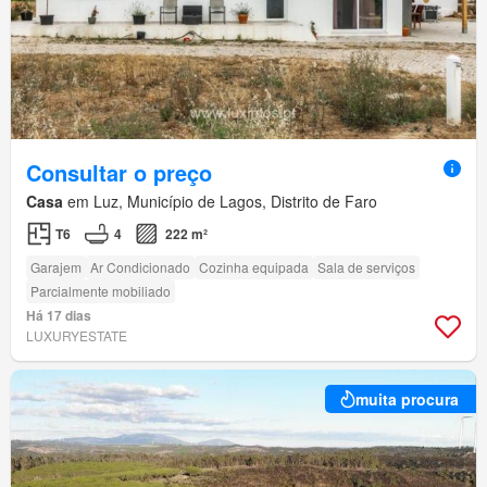
Consultar o preço
Casa
em Luz, Município de Lagos, Distrito de Faro
T6
4
222 m²
Garajem
Ar Condicionado
Cozinha equipada
Sala de serviços
Parcialmente mobiliado
Há 17 dias
LUXURYESTATE
muita procura