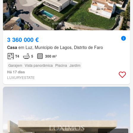
3 360 000 €
Casa
em Luz, Município de Lagos, Distrito de Faro
T4
5
300 m²
Garajem
Vista panorâmica
Piscina
Jardim
Há 17 dias
LUXURYESTATE