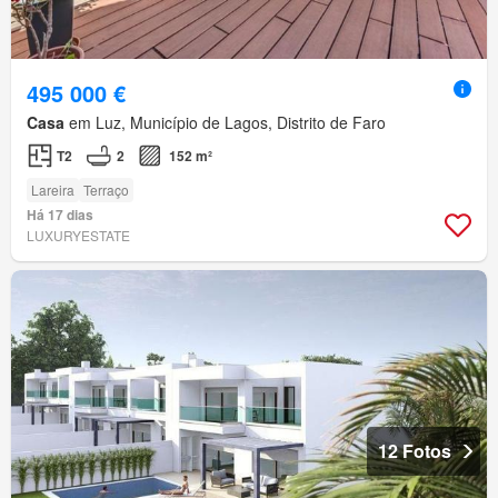
495 000 €
Casa
em Luz, Município de Lagos, Distrito de Faro
T2
2
152 m²
Lareira
Terraço
Há 17 dias
LUXURYESTATE
12 Fotos