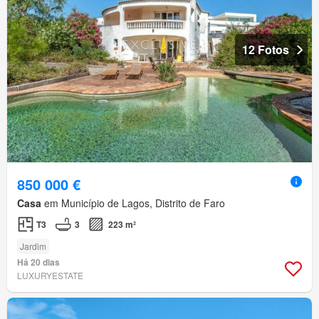
12 Fotos
850 000 €
Casa
em Município de Lagos, Distrito de Faro
T3
3
223 m²
Jardim
Há 20 dias
LUXURYESTATE