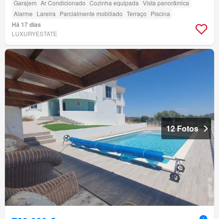
Garajem
Ar Condicionado
Cozinha equipada
Vista panorâmica
Alarme
Lareira
Parcialmente mobiliado
Terraço
Piscina
Há 17 dias
LUXURYESTATE
12 Fotos