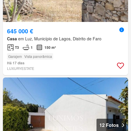
645 000 €
Casa
em Luz, Município de Lagos, Distrito de Faro
T3
1
150 m²
Garajem
Vista panorâmica
Há 17 dias
LUXURYESTATE
12 Fotos