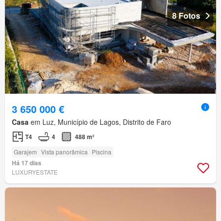
8 Fotos
3 650 000 €
Casa
em Luz, Município de Lagos, Distrito de Faro
T4
4
488 m²
Garajem
Vista panorâmica
Piscina
Há 17 dias
LUXURYESTATE