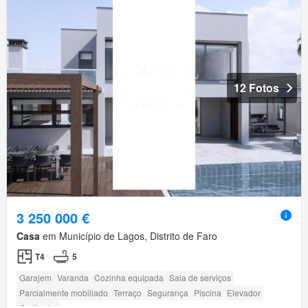
12 Fotos
3 250 000 €
Casa
em Município de Lagos, Distrito de Faro
T4
5
Garajem
Varanda
Cozinha equipada
Sala de serviços
Parcialmente mobiliado
Terraço
Segurança
Piscina
Elevador
Grelhador