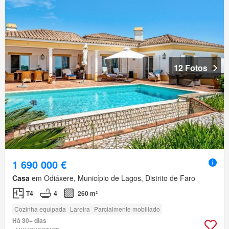
12 Fotos
1 690 000 €
Casa
em Odiáxere, Município de Lagos, Distrito de Faro
T4
4
260 m²
Cozinha equipada
Lareira
Parcialmente mobiliado
Há 30+ dias