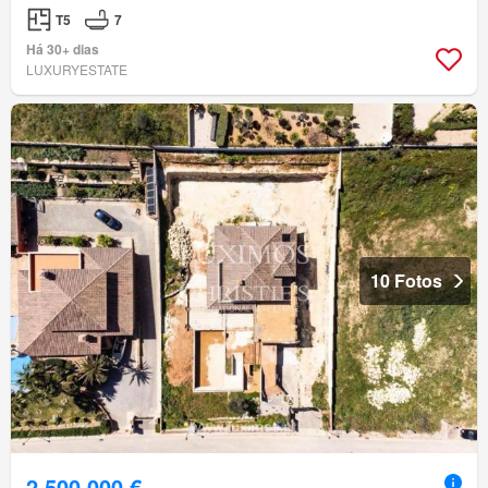
T5
7
Há 30+ dias
LUXURYESTATE
10 Fotos
2 500 000 €