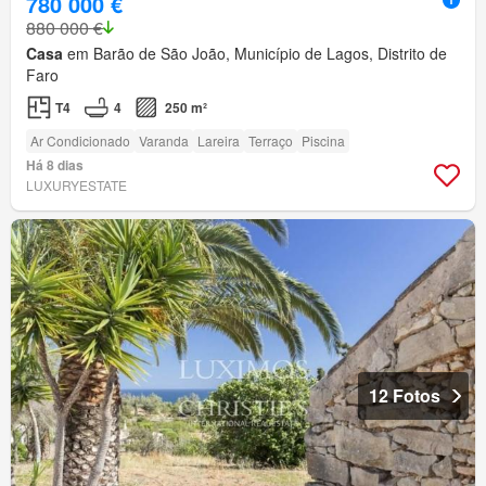
780 000 €
880 000 €
Casa
em Barão de São João, Município de Lagos, Distrito de
Faro
T4
4
250 m²
Ar Condicionado
Varanda
Lareira
Terraço
Piscina
Há 8 dias
LUXURYESTATE
12 Fotos