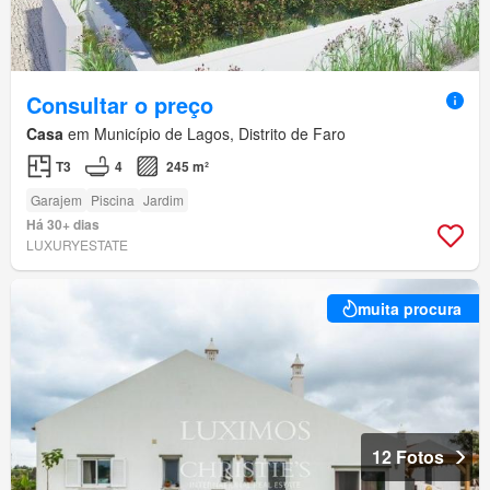
Consultar o preço
Casa
em Município de Lagos, Distrito de Faro
T3
4
245 m²
Garajem
Piscina
Jardim
Há 30+ dias
LUXURYESTATE
muita procura
12 Fotos