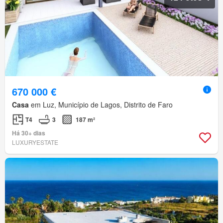
670 000 €
Casa
em Luz, Município de Lagos, Distrito de Faro
T4
3
187 m²
Há 30+ dias
LUXURYESTATE