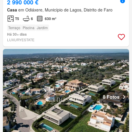
2 990 000 €
Casa
em Odiáxere, Município de Lagos, Distrito de Faro
T5
6
630 m²
Terraço
Piscina
Jardim
Há 30+ dias
LUXURYESTATE
8 Fotos