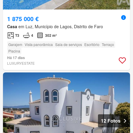
1 875 000 €
Casa
em Luz, Município de Lagos, Distrito de Faro
T3
4
302 m²
Garajem
Vista panorâmica
Sala de serviços
Escritório
Terraço
Piscina
Há 17 dias
LUXURYESTATE
12 Fotos