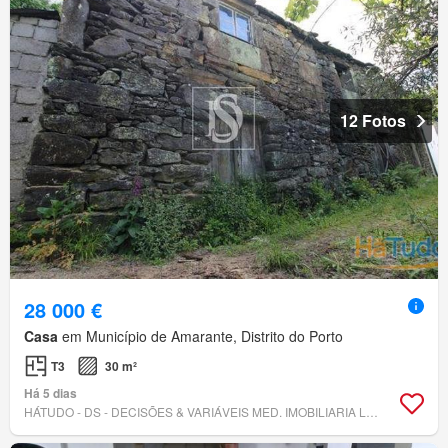
12 Fotos
28 000 €
Casa
em Município de Amarante, Distrito do Porto
T3
30 m²
Há 5 dias
HÁTUDO - DS - DECISÕES & VARIÁVEIS MED. IMOBILIARIA LDA - AMI 9581