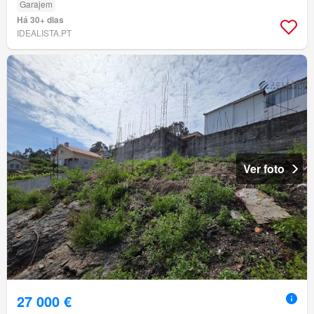
Garajem
Há 30+ dias
IDEALISTA.PT
Ver foto
27 000 €