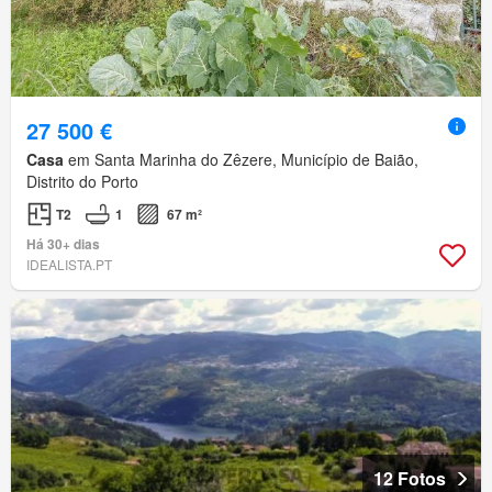
27 500 €
Casa
em Santa Marinha do Zêzere, Município de Baião,
Distrito do Porto
T2
1
67 m²
Há 30+ dias
IDEALISTA.PT
12 Fotos