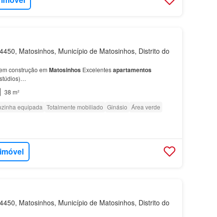
450, Matosinhos, Município de Matosinhos, Distrito do
 em construção em
Matosinhos
Excelentes
apartamentos
estúdios)…
38 m²
zinha equipada
Totalmente mobiliado
Ginásio
Área verde
 imóvel
450, Matosinhos, Município de Matosinhos, Distrito do