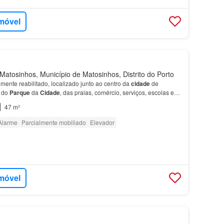
imóvel
atosinhos, Município de Matosinhos, Distrito do Porto
lmente reabilitado, localizado junto ao centro da
cidade
de
o do
Parque
da
Cidade
, das praias, comércio, serviços, escolas e
, incluindo a estação de metro de Matosinho…
47 m²
Alarme
Parcialmente mobiliado
Elevador
imóvel