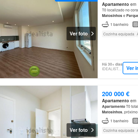
Apartamento
em M
T0 localizado no cor
Matosinhos
e
Parqu
1
banheiro
Ver foto
Cozinha equipada
Há 30+ dias
Ver 
IDEALISTA.PT
200 000 €
Apartamento
em M
Apartamento
T0 tota
Matosinhos
, próxim
transportes públicos
1
banheiro
Ver foto
Cozinha equipada