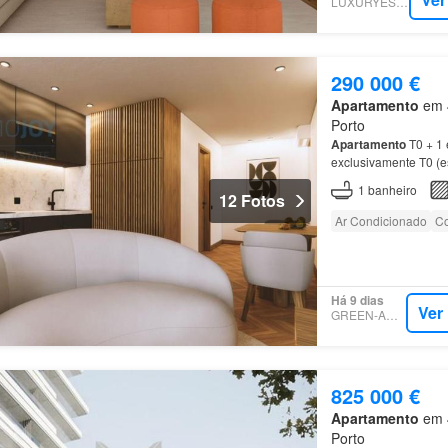
LUXURYESTATE
290 000 €
Apartamento
em 4
Porto
Apartamento
T0 + 1
exclusivamente T0 (
1
banheiro
12 Fotos
Ar Condicionado
Co
Há 9 dias
Ver
GREEN-ACRES
825 000 €
Apartamento
em 4
Porto