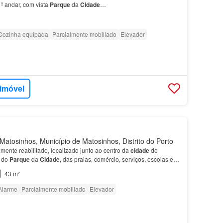
º andar, com vista
Parque
da
Cidade
…
Cozinha equipada
Parcialmente mobiliado
Elevador
 imóvel
atosinhos, Município de Matosinhos, Distrito do Porto
lmente reabilitado, localizado junto ao centro da
cidade
de
o do
Parque
da
Cidade
, das praias, comércio, serviços, escolas e
, incluindo a estação de metro de Matosinho…
43 m²
Alarme
Parcialmente mobiliado
Elevador