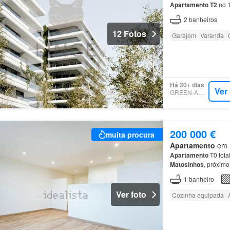
Apartamento
T2
no 1
2
banheiros
12 Fotos
Garajem
Varanda
Há 30+ dias
Ver
GREEN-ACRES
200 000 €
muita procura
Apartamento
em M
Apartamento
T0 tota
Matosinhos
, próxim
transportes públicos
1
banheiro
Ver foto
Cozinha equipada