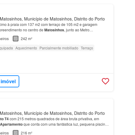
atosinhos, Município de Matosinhos, Distrito do Porto
imo à praia com 137 m2 com terraço de 105 m2 e garagem
preendimento no centro de
Matosinhos
, junto ao Metro…
eiros
242 m²
quipada
Aquecimento
Parcialmente mobiliado
Terraço
 imóvel
atosinhos, Município de Matosinhos, Distrito do Porto
to
T4
com 215 metros quadrados de área bruta privativa, em
Apartamento
que conta com uma fantástica luz, pequena piscina
ximo do
Parque
da
Cidade
é composto por uma es…
eiros
216 m²