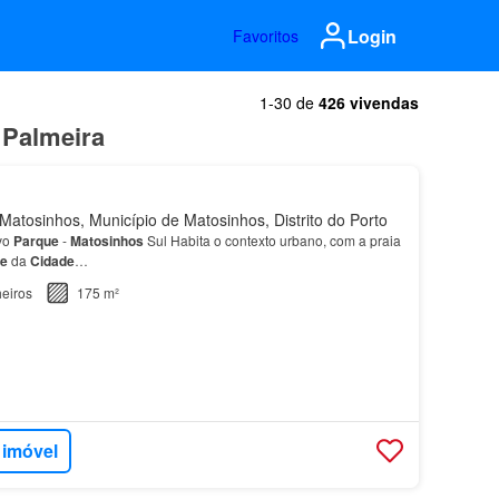
Login
Favoritos
1-30 de
426 vivendas
 Palmeira
atosinhos, Município de Matosinhos, Distrito do Porto
vo
Parque
-
Matosinhos
Sul Habita o contexto urbano, com a praia
e
da
Cidade
…
eiros
175 m²
 imóvel