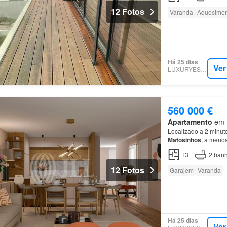
12 Fotos
Varanda
Aquecimen
Há 25 dias
Ver
LUXURYESTATE
560 000 €
Apartamento
em M
Localizado a 2 minut
Matosinhos
, a menos
da
Cidade
.…
T3
2
banh
12 Fotos
Garajem
Varanda
Há 25 dias
Ver