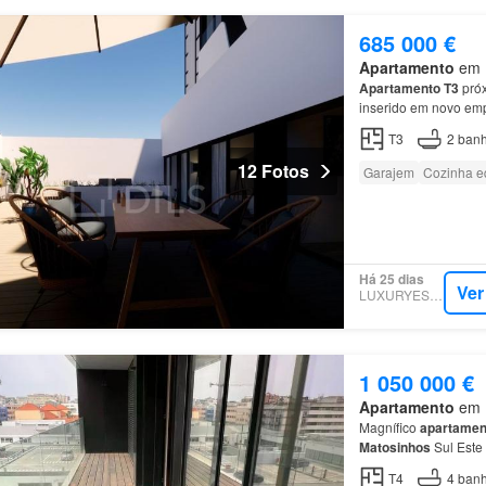
685 000 €
Apartamento
em M
Apartamento
T3
próx
inserido em novo em
T3
2
banh
12 Fotos
Garajem
Cozinha e
Há 25 dias
Ver
LUXURYESTATE
1 050 000 €
Apartamento
em M
Magnífico
apartamen
Matosinhos
Sul Este
do condomínio e pró
T4
4
banh