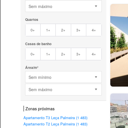
Sem máximo
Quartos
0+
1+
2+
3+
4+
Casas de banho
0+
1+
2+
3+
4+
Área/m²
Sem mínimo
Sem máximo
Zonas próximas
Apartamento T3 Leça Palmeira (1 483)
Apartamento T2 Leça Palmeira (1 483)