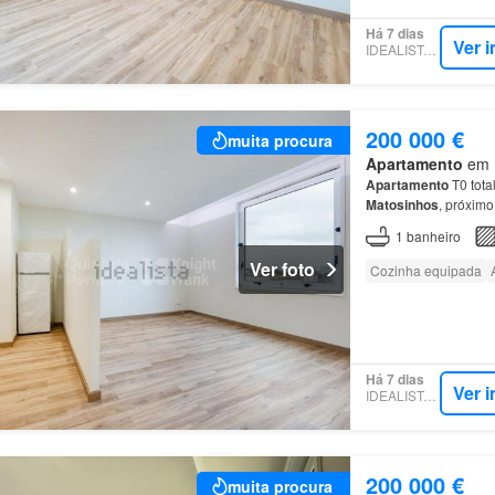
Há 7 dias
Ver 
IDEALISTA.PT
200 000 €
muita procura
Apartamento
em M
Apartamento
T0 tota
Matosinhos
, próxim
transportes públicos
1
banheiro
Ver foto
Cozinha equipada
Há 7 dias
Ver 
IDEALISTA.PT
200 000 €
muita procura