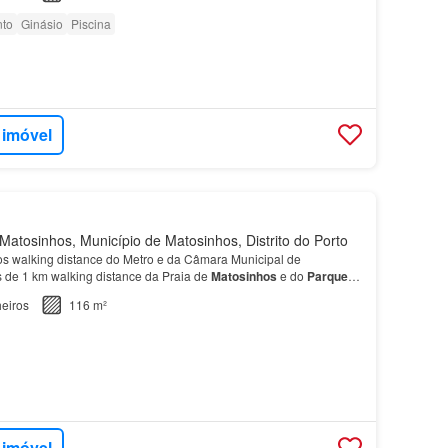
to
Ginásio
Piscina
 imóvel
atosinhos, Município de Matosinhos, Distrito do Porto
os walking distance do Metro e da Câmara Municipal de
 de 1 km walking distance da Praia de
Matosinhos
e do
Parque
eiros
116 m²
 imóvel