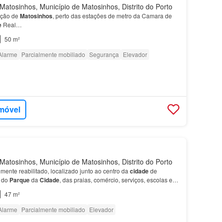
atosinhos, Município de Matosinhos, Distrito do Porto
ação de
Matosinhos
, perto das estações de metro da Camara de
e
Real…
50 m²
Alarme
Parcialmente mobiliado
Segurança
Elevador
imóvel
atosinhos, Município de Matosinhos, Distrito do Porto
lmente reabilitado, localizado junto ao centro da
cidade
de
o do
Parque
da
Cidade
, das praias, comércio, serviços, escolas e
, incluindo a estação de metro de Matosinho…
47 m²
Alarme
Parcialmente mobiliado
Elevador