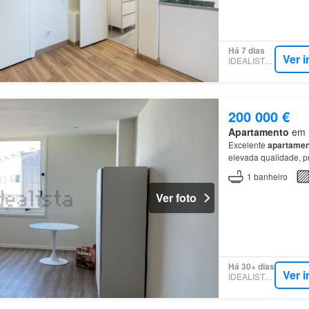
Há 7 dias
Ver 
IDEALISTA.PT
200 000 €
Apartamento
em M
Excelente
apartamen
elevada qualidade, pr
1
banheiro
Ver foto
Há 30+ dias
Ver 
IDEALISTA.PT