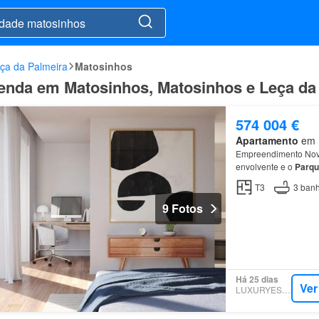
ça da Palmeira
Matosinhos
venda em Matosinhos, Matosinhos e Leça da
574 004 €
Apartamento
em M
Empreendimento No
envolvente e o
Parqu
T3
3
banh
9 Fotos
Há 25 dias
Ver
LUXURYESTATE